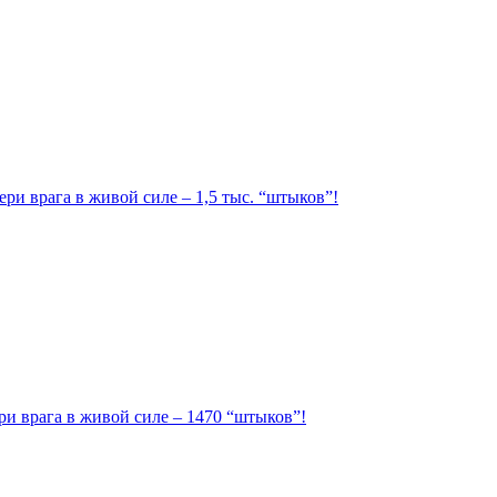
ри врага в живой силе – 1,5 тыс. “штыков”!
ри врага в живой силе – 1470 “штыков”!