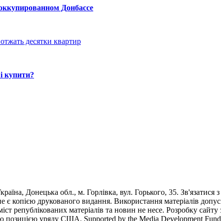
 оккупированном Донбассе
отжать десятки квартир
і купити?
раїна, Донецька обл., м. Горлівка, вул. Горького, 35. Зв'язатися 
е є копією друкованого видання. Використання матеріалів допус
 зміст републікованих матеріалів та новин не несе. Розробку са
ю позицією уряду США. Supported by the Media Development Fund of 