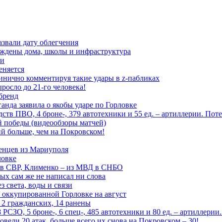
азвали дату облегчения
еждены дома, школы и инфраструктура
зи
еняется
инично комментируя такие удары в z-пабликах
росло до 21-го человека!
 бренд
анда заявила о якобы ударе по Горловке
тв ПВО, 4 броне-, 379 автотехники и 55 ед. – артиллерии. Поте
ой победы (видеообзоры матчей)
й больше, чем на Покровском!
енцев из Мариуполя
ловке
 в СВР, Клименко – из МВД в СНБО
рых сам же не написал ни слова
 света, воды и связи
 оккупированной Горловке на август
 2 гражданских, 14 ранены
СЗО, 5 броне-, 6 спец-, 485 автотехники и 80 ед. – артиллерии
вели 20 атак, больше всего их снова на Покровском – 30!