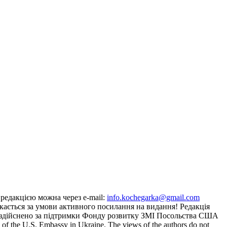
з редакцією можна через e-mail:
info.kochegarka@gmail.com
кається за умови активного посилання на видання! Редакція
йту здійснено за підтримки Фонду розвитку ЗМІ Посольства США
the U.S. Embassy in Ukraine. The views of the authors do not