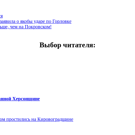
ся
заявила о якобы ударе по Горловке
ьше, чем на Покровском!
Выбор читателя
:
ванной Херсонщине
ом простились на Кировоградщине