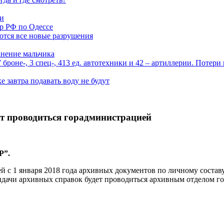
ми
р РФ по Одессе
ются все новые разрушения
анение мальчика
роне-, 3 спец-, 413 ед. автотехники и 42 – артиллерии. Потери
 завтра подавать воду не будут
т проводиться горадминистрацией
Р”.
ей с 1 января 2018 года архивных документов по личному соста
ачи архивных справок будет проводиться архивным отделом горад