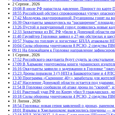
2 Серпня , 2026
19:08
В июле РФ нарастила давление. Прирост по карте De
18:55
Российский обстрел спровоцировал утечку опасног
17:42
Молодежь оккупированной Луганщины гонят на во
16:39
Оккупанты замахнулись на “расширение” площади 
13:26
Пустой и разрушенный город: появились новые ка
12:33
Захватчики из ВС РФ убили в Донецкой области ещ
11:40
Гауляйтер Горловки заявил о 27-ми обстрелах и ше
10:57
Удары по топливу и логистике: БПЛА атаковали НПЗ
10:04
Силы обороны уничтожили 8 РСЗО, 2 средства ПВО, 1
09:11
На ближайшем к Горловке направление зафиксиров
1 Серпня , 2026
17:52
Российского оккупанта будут судить за сексуальное
17:09
В Харькове уничтожены книги украинских издатель
16:16
Оккупанты заявили о задержании в Горловке “лже
15:23
Дроны поразили 3 (!) НПЗ в Башкортостане и 4 РЛС
13:30
Программа «Скрининг 40+» заработала для жителе
12:47
Население Донецкой области остается под ударами
11:54
В Горловке сообщили об атаке дрона по “скорой”, и
11:01
Ракетный удар РФ по Киеву убил 9 гражданских, д
10:18
Силы обороны уничтожили 4 РСЗО, 2 средства ПВО, 4
31 Липня , 2026
18:54
Горловка: новая серия заявлений о дронах, ранено
18:01
Взрывы в Хмельницком: выяснились причины — дет
17:18
УПЛ-2026/2027. 1-й тур: С кем играет “Шахтер”? Ко