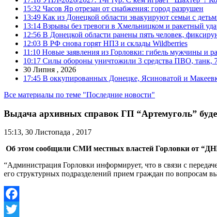
15:32
Часов Яр отрезан от снабжения: город разрушен
13:49
Как из Донецкой области эвакуируют семьи с деть
13:14
Взрывы без тревоги в Хмельницком и ракетный уда
12:56
В Донецкой области ранены пять человек, фиксиру
12:03
В РФ снова горят НПЗ и склады Wildberries
11:10
Новые заявления из Горловки: гибель мужчины и р
10:17
Силы обороны уничтожили 3 средства ПВО, танк, 7 б
30 Липня , 2026
17:45
В оккупированных Донецке, Ясиноватой и Макеевке
Все материалы по теме "Последние новости"
Выдача архивных справок ГП “Артемуголь” буде
15:13, 30 Листопада , 2017
Об этом сообщили СМИ местных властей Горловки от “ДН
“Администрация Горловки информирует, что в связи с передач
его структурных подразделений прием граждан по вопросам выд
Facebook