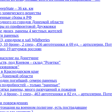
epState – 36 кв. км
о химического вещества
енные сборы в РФ
одного из городов Донецкой области
дры из прифронтовой Дружковки
е двоих, ранены 4 местных жителей
сти раненых
, аэродром и хаб Wildberries
0 броне-, 2 спец-, 456 автотехники и 69 ед. – артиллерии. Поте
ано 19 штурмов россиян
 насилие на Донетчине
ств, под Киевом – склад “Розетки”
газовщиков”
 в Краснодарском крае
й Донецкой области
: один погибший, семеро раненых
з подробностей – только “раненые”
есятки ранены, много разрушений и пожаров
 броне-, 1 спец-, 463 автотехники и 82 ед. – артиллерии. Поте
м и повреждениях
онация на военном полигоне, есть пострадавшие
гда и где смотреть?