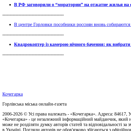
В РФ заговорили о “моратории” на отжатие жилья на
------------------------------------------
В центре Горловки пособники россиян вновь собираются 
------------------------------------------
Квадрокоптер із камерою нічного бачення: як вибрати 
------------------------------------------
Кочегарка
Горлівська міська онлайн-газета
2006-2026 © Усі права належать - «Кочегарка». Адреса: 84617, Ук
«Кочегарка» - це незалежний інформаційний майданчик, який н
може не розділяти думку авторів статей та відповідальності за
в Україні. Погляди авторів не обов'язково збігаються з офіційно