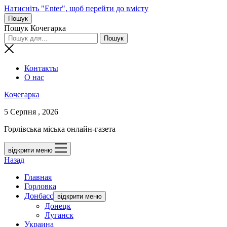
Натисніть "Enter", щоб перейти до вмісту
Пошук
Пошук Кочегарка
Контакты
О нас
Кочегарка
5 Серпня , 2026
Горлівська міська онлайн-газета
відкрити меню
Назад
Главная
Горловка
Донбасс
відкрити меню
Донецк
Луганск
Украина