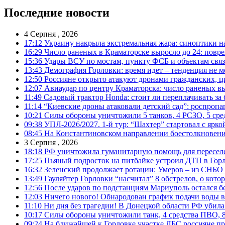
Последние новости
4 Серпня , 2026
17:12
Украину накрыла экстремальная жара: синоптики н
16:29
Число раненых в Краматорске выросло до 24: повр
15:36
Удары ВСУ по мостам, пункту ФСБ и объектам свя
13:43
Демография Горловки: время идет – тенденция не м
12:50
Россияне открыто атакуют дронами гражданских, ц
12:07
Авиаудар по центру Краматорска: число раненых вы
11:49
Садовый трактор Honda: стоит ли переплачивать за
11:14
“Киевские дроны атаковали детский сад”: роспропаг
10:21
Силы обороны уничтожили 5 танков, 4 РСЗО, 5 средс
09:38
УПЛ-2026/2027. 1-й тур: “Шахтер” стартовал с ярк
08:45
На Константиновском направлении боестолкновени
3 Серпня , 2026
18:18
РФ уничтожила гуманитарную помощь для пересел
17:25
Пьяный подросток на питбайке устроил ДТП в Гор
16:32
Зеленский продолжает ротации: Умеров – из СНБО
13:49
Гауляйтер Горловки “насчитал” 8 обстрелов, о кото
12:56
После ударов по подстанциям Мариуполь остался без
12:03
Ничего нового! Обнародован график подачи воды в
11:10
Ни дня без трагедии! В Донецкой области РФ убила
10:17
Силы обороны уничтожили танк, 4 средства ПВО, 8 Р
09:24
На ближайшей к Горловке участке ЛБС россияне про