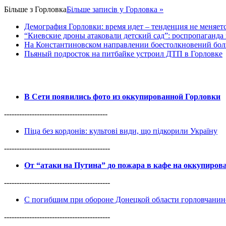
Більше з
Горловка
Більше записів у Горловка »
Демография Горловки: время идет – тенденция не меняет
“Киевские дроны атаковали детский сад”: роспропаганда 
На Константиновском направлении боестолкновений бол
Пьяный подросток на питбайке устроил ДТП в Горловке
В Сети появились фото из оккупированной Горловки
-----------------------------------------
Піца без кордонів: культові види, що підкорили Україну
------------------------------------------
От “атаки на Путина” до пожара в кафе на оккупиро
------------------------------------------
С погибшим при обороне Донецкой области горловчанин
------------------------------------------