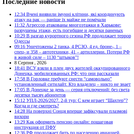
Последние новости
12:34
Вчені виявили імунні клітини, які координують
атаку на рак — раніше їх майже не помічали
11:32
Агрессор атакованы многоэтажки в Харькове:
разрушены этажи, есть погибшие и десятки раненых
10:29
В разгар курортного сезона РФ продолжает террор
Одессы
09:16
Уничтожены 2 танка, 4 РСЗО, 4 ед. броне-, 1 –
спец- и 358 – автотехники, 41 – артиллерии. Потери РФ
в живой силе – 1130 “штыков”!
8 Серпня , 2026
18:41
ВСУ взяли в плен двух жителей оккупированного
Донецка, мобилизованных РФ: что они рассказали
17:58
В Горловке требуют снести “самовольно”
установленный ситилайт. Кто владелец – никто не знает
17:05
В Донецке за день — серия отключений: без света
десятки тысяч абонентов
15:12
УПЛ-2026/2027. 2-й тур: С кем играет “Шахтер”?
Когда и где смотреть?
14:28
На поверхні Сонця вперше зафіксували плазмові
вихори
13:29
Как оформить пенсию онлайн: пошаговая
инструкция от ПФУ
12:36
РФ продолжает бить по населению авиацией,