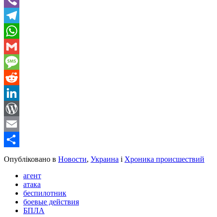
Viber
Telegram
WhatsApp
Gmail
Message
Reddit
LinkedIn
WordPress
Email
Share
Опубліковано в
Новости
,
Украина
і
Хроника происшествий
агент
атака
беспилотник
боевые действия
БПЛА