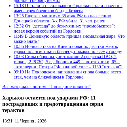
дронов. Говорят, выжил
15:18
Пытали и насиловали в Горловке: стали известны
имена трех боевиков банды Безлера
13:25
Еще как минимум 35 атак РФ по населению
Донецкой области: 3-х РФ убила, 31 чел. ранен
12:32
От “детсада” до безымянных “промобъектов”:
новая версия событий из Горловки
11:49
В Донецкую область пришла аномальная жара. Что
важно знать?
10:56
Ночная атака на Киев и область: десятки жертв,
удары по логистике и бизнесу, пожары по всему городу
10:03
Силы обороны уничтожили 2 средства ПВО, 5
танков, 2 РСЗО, 5 ед. броне- и 449 – автотехники, 65 –
артиллерии. Потери РФ в живой силе – 1130 “штыков”!
09:10
На Покровском направлении снова больше всего
атак, чем на ближайшем к Горловке
Все материалы по теме "Последние новости"
Харьков остается под ударами РФ: 11
пострадавших и предотвращенная серия
терактов
13:31, 11 Червня , 2026