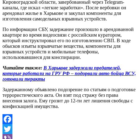
Кировоградской области, завербованный через Telegram-
каналы, где искал «легкие заработки». После вербовки он
арендовал жилье в Харькове и закупал компоненты для
изготовления самодельных взрывных устройств.
По информации СБУ, задержание произошло в арендованной
квартире во время видеосвязи с российским куратором,
который инструктировал его по изготовлению СВП. В ходе
обысков изъяты взрывчатые вещества, компоненты для
взрывных устройств и мобильные телефоны,
использовавшиеся для конспирации.
Читайте также:
В Харькове задержали предателей,
которые работали на ГРУ РФ – подорвали авто бойца ВСУ,
готовили теракты
Задержанному объявлено подозрение по статьям о подготовке
террористического акта. Он взят под стражу без права
внесения залога. Ему грозит до 12-ти лет лишения свободы с
конфискацией имущества.
Facebook
Twitter