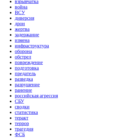
взрывчатка
война
ВСУ
диверсия
дрон
жертва
задержание
измена
инфраструктура
оборона
обстрел
повреждение
подготовка
предатель
разведка
разрушение
ранение
российская агрессия
СБУ
сводки
статистика
теракт
террор
трагедия
ФСБ