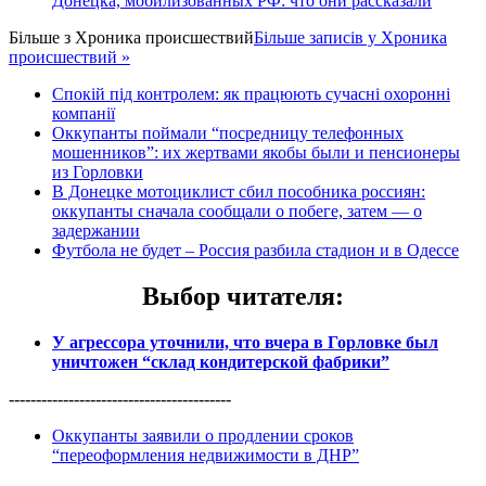
Донецка, мобилизованных РФ: что они рассказали
Більше з
Хроника происшествий
Більше записів у Хроника
происшествий »
Спокій під контролем: як працюють сучасні охоронні
компанії
Оккупанты поймали “посредницу телефонных
мошенников”: их жертвами якобы были и пенсионеры
из Горловки
В Донецке мотоциклист сбил пособника россиян:
оккупанты сначала сообщали о побеге, затем — о
задержании
Футбола не будет – Россия разбила стадион и в Одессе
Выбор читателя
:
У агрессора уточнили, что вчера в Горловке был
уничтожен “склад кондитерской фабрики”
-----------------------------------------
Оккупанты заявили о продлении сроков
“переоформления недвижимости в ДНР”