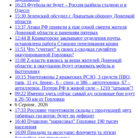
16:23
Футбола не будет – Россия разбила стадион и в
Одессе
15:30
Зеленский обсудил с Драпатым оборону Донецкой
области
13:37
Атаки РФ привели к еще одной смерти жителя
Донецкой области и ранениям пятерых
12:44
В Краматорске закрывают отделения почты,
остановлена работа Станции переливания крови
11:51
Что “считает” в своих z-сводках гауляйтер
оккупированной Горловки?
11:08
Z-власти взялись за вещи жителей Донецкой
области: в оккупации будут отжимать мебель и
быттехнику
10:15
Уничтожены 2 вражеских РСЗО, 3 средств ПВО,
танк, 11 ед. броне-, 6 – спец- и 386 – автотехники, 67 –
артиллерии. Потери РФ в живой силе – 1210 “штыков”!
09:22
Именно здесь сейчас самый ад: основные бои идут
в 20–50 км от Горловки
6 Серпня , 2026
17:33
Россияне уничтожили склады с продукцией двух
табачных гигантов: будет ли дефицит
16:40
Пушилин “нарисовал” Горловке 190 тысяч
населения
16:09
Прилади та аксесуари: флоуметр та літієві
батарейки для лічильника