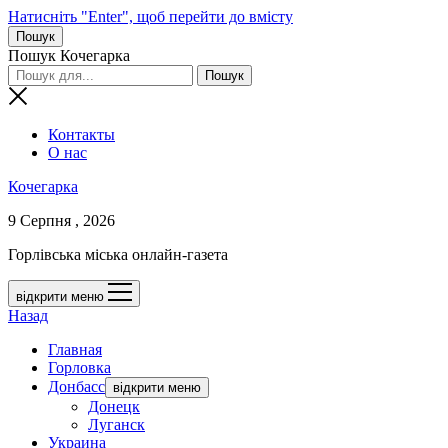
Натисніть "Enter", щоб перейти до вмісту
Пошук
Пошук Кочегарка
Контакты
О нас
Кочегарка
9 Серпня , 2026
Горлівська міська онлайн-газета
відкрити меню
Назад
Главная
Горловка
Донбасс
відкрити меню
Донецк
Луганск
Украина