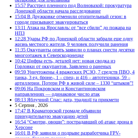
15:57
Расстрел пленного под Волновахой: прокуратура
Донецкой области начала расследование
15:04
В Дружковке отменили отопительный сезон: в
городе призывают эвакуироваться
13:11
Атака на Ярославль: от “все сбили” до пожара на
НПЗ
12:28
Удары РФ по Донецкой области забрали еще одну
жизнь местного жителя, 9 человек получили ранения
11:35
Оккупанты опять заявили о планах снести десятки
многоэтажек в Северскодонецке
10:42
Цифры есть, деталей нет: новая сводка из
Горловки от оккупантов. Заявлено о раненых
09:59
Уничтожены 4 вражеских РСЗО, 7 средств ПВО, 4
танка, 3 ед. броне-, 1 – спец- и 416 – автотехники, 59 –
артиллерии. Потери РФ в живой силе – 1330 “штыков”!
09:06
На Покровском и Константиновском
направлениях — одинаковое число атак
08:13
Яблучний Спас: дата, традиції та прикмети
5 Серпня , 2026
17:47
В Краматорской громаде объявили
принудительную эвакуацию детей
16:54
“Смотри, овощи”: пострадавший об атаке дрона в
Херсоне
16:01
В РФ заявили о подрыве разработчика FPV-