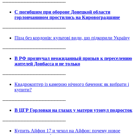
------------------------------------------
С погибшим при обороне Донецкой области
горловчанином простились на Кировоградщине
------------------------------------------
Піца без кордонів: культові види, що підкорили Україну
------------------------------------------
В РФ прозвучал неожиданный призыв к переселению
жителей Донбасса и не только
------------------------------------------
Квадрокоптер із камерою нічного бачення: як вибрати і
купити?
------------------------------------------
В ЦГР Горловки на глазах у матери утонул подросток
------------------------------------------
Купить Айфон 17 и чехол на Айфон: почему новое