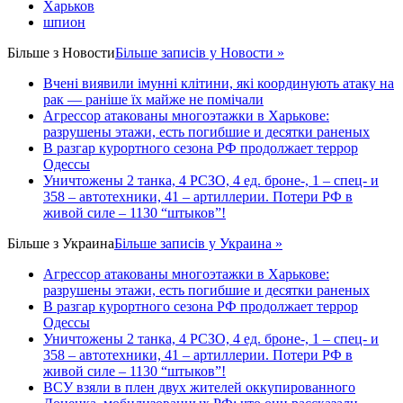
Харьков
шпион
Більше з
Новости
Більше записів у Новости »
Вчені виявили імунні клітини, які координують атаку на
рак — раніше їх майже не помічали
Агрессор атакованы многоэтажки в Харькове:
разрушены этажи, есть погибшие и десятки раненых
В разгар курортного сезона РФ продолжает террор
Одессы
Уничтожены 2 танка, 4 РСЗО, 4 ед. броне-, 1 – спец- и
358 – автотехники, 41 – артиллерии. Потери РФ в
живой силе – 1130 “штыков”!
Більше з
Украина
Більше записів у Украина »
Агрессор атакованы многоэтажки в Харькове:
разрушены этажи, есть погибшие и десятки раненых
В разгар курортного сезона РФ продолжает террор
Одессы
Уничтожены 2 танка, 4 РСЗО, 4 ед. броне-, 1 – спец- и
358 – автотехники, 41 – артиллерии. Потери РФ в
живой силе – 1130 “штыков”!
ВСУ взяли в плен двух жителей оккупированного