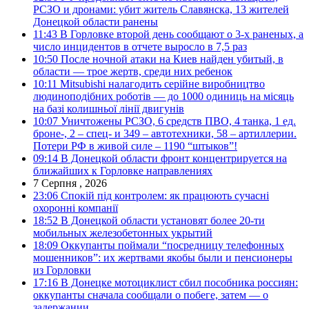
РСЗО и дронами: убит житель Славянска, 13 жителей
Донецкой области ранены
11:43
В Горловке второй день сообщают о 3-х раненых, а
число инцидентов в отчете выросло в 7,5 раз
10:50
После ночной атаки на Киев найден убитый, в
области — трое жертв, среди них ребенок
10:11
Mitsubishi налагодить серійне виробництво
людиноподібних роботів — до 1000 одиниць на місяць
на базі колишньої лінії двигунів
10:07
Уничтожены РСЗО, 6 средств ПВО, 4 танка, 1 ед.
броне-, 2 – спец- и 349 – автотехники, 58 – артиллерии.
Потери РФ в живой силе – 1190 “штыков”!
09:14
В Донецкой области фронт концентрируется на
ближайших к Горловке направлениях
7 Серпня , 2026
23:06
Спокій під контролем: як працюють сучасні
охоронні компанії
18:52
В Донецкой области установят более 20-ти
мобильных железобетонных укрытий
18:09
Оккупанты поймали “посредницу телефонных
мошенников”: их жертвами якобы были и пенсионеры
из Горловки
17:16
В Донецке мотоциклист сбил пособника россиян:
оккупанты сначала сообщали о побеге, затем — о
задержании