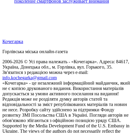
поколение смартфонов заслуживает внимания
Кочегарка
Горлівська міська онлайн-газета
2006-2026 © Усі права належать - «Кочегарка». Адреса: 84617,
Україна, Донецька обл., м. Горлівка, вул. Горького, 35.
Зв'язатися з редакцією можна через e-mail:
info.kochegarka@gmail.com
«Кочегарка» - це незалежний інформаційний майданчик, який
не є копією друкованого видання. Використання матеріалів
допускається за умови активного посилання на видання!
Редакція може не розділяти думку авторів статей та
відповідальності за зміст републікованих матеріалів та новин
не несе. Розробку сайту здійснено за підтримки Фонду
розвитку ЗМІ Посольства США в Україні. Погляди авторів не
обов'язково збігаються з офіційною позицією уряду США.
Supported by the Media Development Fund of the U.S. Embassy in
Ukraine. The views of the authors do not necessarily reflect the