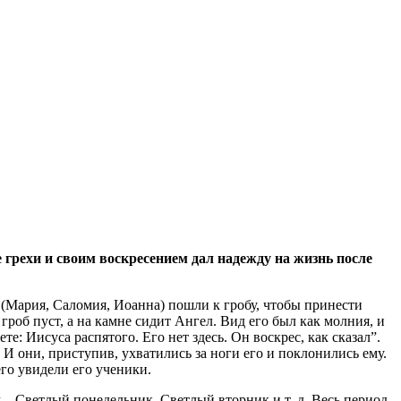
грехи и своим воскресением дал надежду на жизнь после
 (Мария, Саломия, Иоанна) пошли к гробу, чтобы принести
гроб пуст, а на камне сидит Ангел. Вид его был как молния, и
е: Иисуса распятого. Его нет здесь. Он воскрес, как сказал”.
И они, приступив, ухватились за ноги его и поклонились ему.
его увидели его ученики.
 – Светлый понедельник, Светлый вторник и т. д. Весь период