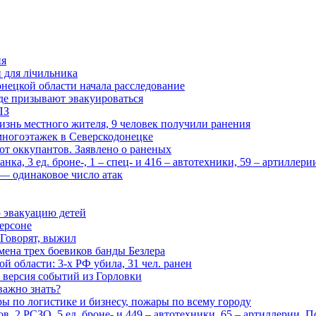
ия
и для лічильника
нецкой области начала расследование
де призывают эвакуироваться
ПЗ
изнь местного жителя, 9 человек получили ранения
многоэтажек в Северскодонецке
 от оккупантов. Заявлено о раненых
ка, 3 ед. броне-, 1 – спец- и 416 – автотехники, 59 – артиллер
— одинаковое число атак
 эвакуацию детей
ерсоне
 Говорят, выжил
мена трех боевиков банды Безлера
 области: 3-х РФ убила, 31 чел. ранен
 версия событий из Горловки
важно знать?
ары по логистике и бизнесу, пожары по всему городу
, 2 РСЗО, 5 ед. броне- и 449 – автотехники, 65 – артиллерии. 