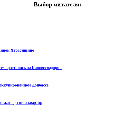
Выбор читателя
:
ванной Херсонщине
ом простились на Кировоградщине
 оккупированном Донбассе
отжать десятки квартир