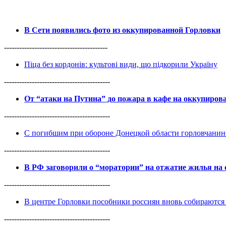
В Сети появились фото из оккупированной Горловки
-----------------------------------------
Піца без кордонів: культові види, що підкорили Україну
------------------------------------------
От “атаки на Путина” до пожара в кафе на оккупиро
------------------------------------------
С погибшим при обороне Донецкой области горловчанин
------------------------------------------
В РФ заговорили о “моратории” на отжатие жилья на
------------------------------------------
В центре Горловки пособники россиян вновь собираются 
------------------------------------------