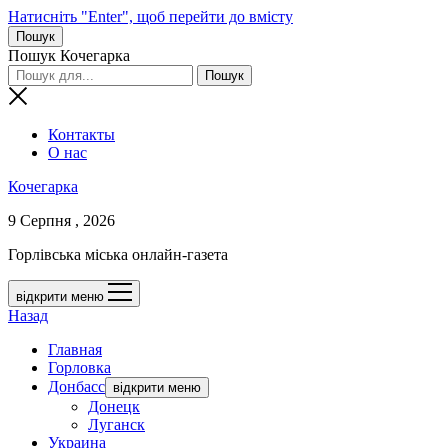
Натисніть "Enter", щоб перейти до вмісту
Пошук
Пошук Кочегарка
Контакты
О нас
Кочегарка
9 Серпня , 2026
Горлівська міська онлайн-газета
відкрити меню
Назад
Главная
Горловка
Донбасс
відкрити меню
Донецк
Луганск
Украина