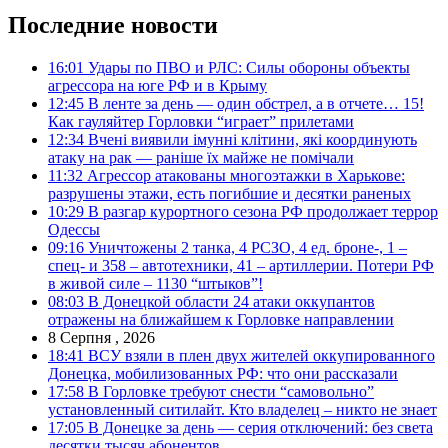
Последние новости
16:01
Удары по ПВО и РЛС: Силы обороны объекты
агрессора на юге РФ и в Крыму
12:45
В ленте за день — один обстрел, а в отчете… 15!
Как гауляйтер Горловки “играет” прилетами
12:34
Вчені виявили імунні клітини, які координують
атаку на рак — раніше їх майже не помічали
11:32
Агрессор атакованы многоэтажки в Харькове:
разрушены этажи, есть погибшие и десятки раненых
10:29
В разгар курортного сезона РФ продолжает террор
Одессы
09:16
Уничтожены 2 танка, 4 РСЗО, 4 ед. броне-, 1 –
спец- и 358 – автотехники, 41 – артиллерии. Потери РФ
в живой силе – 1130 “штыков”!
08:03
В Донецкой области 24 атаки оккупантов
отражены на ближайшем к Горловке направлении
8 Серпня , 2026
18:41
ВСУ взяли в плен двух жителей оккупированного
Донецка, мобилизованных РФ: что они рассказали
17:58
В Горловке требуют снести “самовольно”
установленный ситилайт. Кто владелец – никто не знает
17:05
В Донецке за день — серия отключений: без света
десятки тысяч абонентов