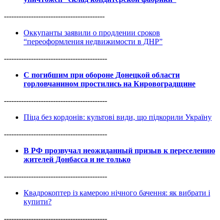
-----------------------------------------
Оккупанты заявили о продлении сроков
“переоформления недвижимости в ДНР”
------------------------------------------
С погибшим при обороне Донецкой области
горловчанином простились на Кировоградщине
------------------------------------------
Піца без кордонів: культові види, що підкорили Україну
------------------------------------------
В РФ прозвучал неожиданный призыв к переселению
жителей Донбасса и не только
------------------------------------------
Квадрокоптер із камерою нічного бачення: як вибрати і
купити?
------------------------------------------