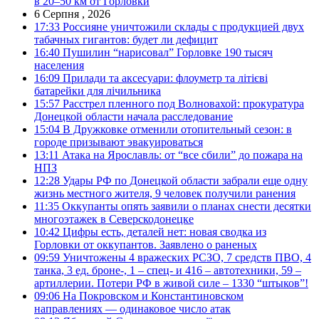
в 20–50 км от Горловки
6 Серпня , 2026
17:33
Россияне уничтожили склады с продукцией двух
табачных гигантов: будет ли дефицит
16:40
Пушилин “нарисовал” Горловке 190 тысяч
населения
16:09
Прилади та аксесуари: флоуметр та літієві
батарейки для лічильника
15:57
Расстрел пленного под Волновахой: прокуратура
Донецкой области начала расследование
15:04
В Дружковке отменили отопительный сезон: в
городе призывают эвакуироваться
13:11
Атака на Ярославль: от “все сбили” до пожара на
НПЗ
12:28
Удары РФ по Донецкой области забрали еще одну
жизнь местного жителя, 9 человек получили ранения
11:35
Оккупанты опять заявили о планах снести десятки
многоэтажек в Северскодонецке
10:42
Цифры есть, деталей нет: новая сводка из
Горловки от оккупантов. Заявлено о раненых
09:59
Уничтожены 4 вражеских РСЗО, 7 средств ПВО, 4
танка, 3 ед. броне-, 1 – спец- и 416 – автотехники, 59 –
артиллерии. Потери РФ в живой силе – 1330 “штыков”!
09:06
На Покровском и Константиновском
направлениях — одинаковое число атак