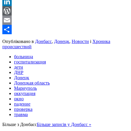
Reddit
LinkedIn
WordPress
Email
Share
Опубліковано в
Донбасс
,
Донецк
,
Новости
і
Хроника
происшествий
больница
госпитализация
дети
ДНР
Донецк
Донецкая область
Мариуполь
оккупация
окно
падение
проверка
травма
Більше з
Донбасс
Більше записів у Донбасс »