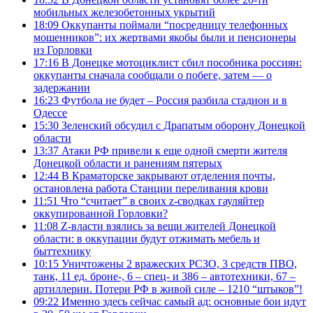
мобильных железобетонных укрытий
18:09
Оккупанты поймали “посредницу телефонных
мошенников”: их жертвами якобы были и пенсионеры
из Горловки
17:16
В Донецке мотоциклист сбил пособника россиян:
оккупанты сначала сообщали о побеге, затем — о
задержании
16:23
Футбола не будет – Россия разбила стадион и в
Одессе
15:30
Зеленский обсудил с Драпатым оборону Донецкой
области
13:37
Атаки РФ привели к еще одной смерти жителя
Донецкой области и ранениям пятерых
12:44
В Краматорске закрывают отделения почты,
остановлена работа Станции переливания крови
11:51
Что “считает” в своих z-сводках гауляйтер
оккупированной Горловки?
11:08
Z-власти взялись за вещи жителей Донецкой
области: в оккупации будут отжимать мебель и
быттехнику
10:15
Уничтожены 2 вражеских РСЗО, 3 средств ПВО,
танк, 11 ед. броне-, 6 – спец- и 386 – автотехники, 67 –
артиллерии. Потери РФ в живой силе – 1210 “штыков”!
09:22
Именно здесь сейчас самый ад: основные бои идут