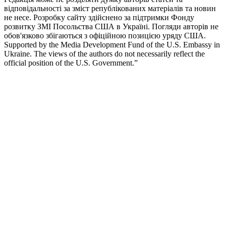
відповідальності за зміст републікованих матеріалів та новин
не несе. Розробку сайту здійснено за підтримки Фонду
розвитку ЗМІ Посольства США в Україні. Погляди авторів не
обов'язково збігаються з офіційною позицією уряду США.
Supported by the Media Development Fund of the U.S. Embassy in
Ukraine. The views of the authors do not necessarily reflect the
official position of the U.S. Government.”