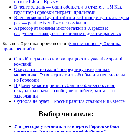
на юге РФ и в Крыму
В ленте за день — один обстрел, а в отчете… 15! Как
гауляйтер Горловки “играет” прилетами
Вчені виявили імунні клітини, які координують атаку на
рак — раніше їх майже не помічали
Агрессор атакованы многоэтажки в Харькове:
разрушены этажи, есть погибшие и десятки раненых
Більше з
Хроника происшествий
Більше записів у Хроника
происшествий »
Спокій під контролем: як працюють сучасні охоронні
компанії
Оккупанты поймали “посредницу телефонных
мошенников”: их жертвами якобы были и пенсионеры
из Горловки
В Донецке мотоциклист сбил пособника россиян:
оккупанты сначала сообщали о побеге, затем — о
задержании
Футбола не будет – Россия разбила стадион и в Одессе
Выбор читателя
:
У агрессора уточнили, что вчера в Горловке был
уничтожен “склад кондитерской фабрики”