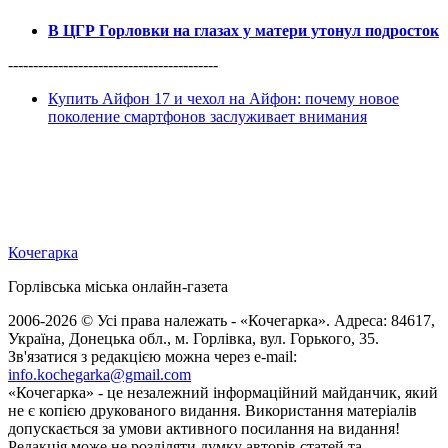
В ЦГР Горловки на глазах у матери утонул подросток
------------------------------------------
Купить Айфон 17 и чехол на Айфон: почему новое
поколение смартфонов заслуживает внимания
Кочегарка
Горлівська міська онлайн-газета
2006-2026 © Усі права належать - «Кочегарка». Адреса: 84617,
Україна, Донецька обл., м. Горлівка, вул. Горького, 35.
Зв'язатися з редакцією можна через e-mail:
info.kochegarka@gmail.com
«Кочегарка» - це незалежний інформаційний майданчик, який
не є копією друкованого видання. Використання матеріалів
допускається за умови активного посилання на видання!
Редакція може не розділяти думку авторів статей та