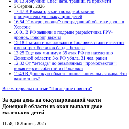
08:13
Яблучний Спас: дата, традиції та прикмети
5 Серпня , 2026
17:47
В Краматорской громаде объявили
принудительную эвакуацию детей
16:54
“Смотри, овощи”: пострадавший об атаке дрона в
Херсоне
16:01
В РФ заявили о подрыве разработчика FPV-
дронов. Говорят, выжил
15:18
Пытали и насиловали в Горловке: стали известны
имена трех боевиков банды Безлера
13:25
Еще как минимум 35 атак РФ по населению
Донецкой области: 3-х РФ убила, 31 чел. ранен
12:32
От “детсада” до безымянных “промобъектов”:
новая версия событий из Горловки
11:49
В Донецкую область пришла аномальная жара. Что
важно знать?
Все материалы по теме "Последние новости"
За один день на оккупированной части
Донецкой области из окон выпали двое
маленьких детей
11:58, 18 Липня , 2025