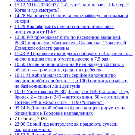
15:12
УПЛ-2026/2027. 2-й тур: С кем играет “Шахтер”?
Когда и где смотреть?
14:28
На поверхні Сонця вперше зафіксували плазмові
вихори
13:29
Как оформить пенсию онлайн: пошаговая
инструкция от ПФУ
12:36
РФ продолжает бить по населению авиацией,
РСЗО и дронами: убит житель Славянска, 13 жителей
Донецкой области ранены
11:43
В Горловке второй день сообщают о 3-х раненых, а
число инцидентов в отчете выросло в 7,5 раз
10:50
После ночной атаки на Киев найден убитый, в
области — трое жертв, среди них ребенок
10:11
Mitsubishi налагодить серійне виробництво
людиноподібних роботів — до 1000 одиниць на місяць
на базі колишньої лінії двигунів
10:07
Уничтожены РСЗО, 6 средств ПВО, 4 танка, 1 ед.
броне-, 2 – спец- и 349 – автотехники, 58 – артиллерии.
Потери РФ в живой силе – 1190 “штыков”!
09:14
В Донецкой области фронт концентрируется на
ближайших к Горловке направлениях
7 Серпня , 2026
23:06
Спокій під контролем: як працюють сучасні
охоронні компанії
18:52
В Донецкой области установят более 20-ти