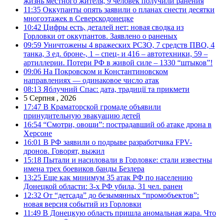
жизнь местного жителя, 9 человек получили ранения
11:35
Оккупанты опять заявили о планах снести десятки
многоэтажек в Северскодонецке
10:42
Цифры есть, деталей нет: новая сводка из
Горловки от оккупантов. Заявлено о раненых
09:59
Уничтожены 4 вражеских РСЗО, 7 средств ПВО, 4
танка, 3 ед. броне-, 1 – спец- и 416 – автотехники, 59 –
артиллерии. Потери РФ в живой силе – 1330 “штыков”!
09:06
На Покровском и Константиновском
направлениях — одинаковое число атак
08:13
Яблучний Спас: дата, традиції та прикмети
5 Серпня , 2026
17:47
В Краматорской громаде объявили
принудительную эвакуацию детей
16:54
“Смотри, овощи”: пострадавший об атаке дрона в
Херсоне
16:01
В РФ заявили о подрыве разработчика FPV-
дронов. Говорят, выжил
15:18
Пытали и насиловали в Горловке: стали известны
имена трех боевиков банды Безлера
13:25
Еще как минимум 35 атак РФ по населению
Донецкой области: 3-х РФ убила, 31 чел. ранен
12:32
От “детсада” до безымянных “промобъектов”:
новая версия событий из Горловки
11:49
В Донецкую область пришла аномальная жара. Что