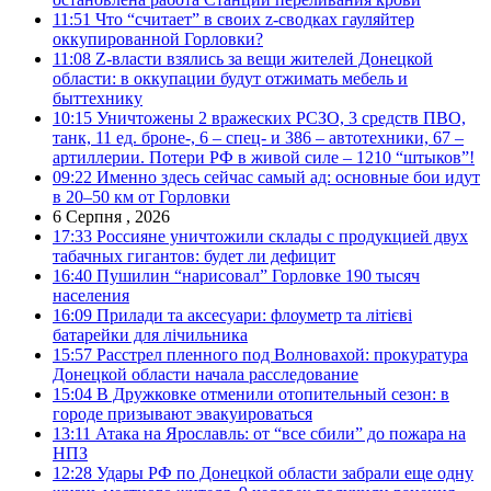
11:51
Что “считает” в своих z-сводках гауляйтер
оккупированной Горловки?
11:08
Z-власти взялись за вещи жителей Донецкой
области: в оккупации будут отжимать мебель и
быттехнику
10:15
Уничтожены 2 вражеских РСЗО, 3 средств ПВО,
танк, 11 ед. броне-, 6 – спец- и 386 – автотехники, 67 –
артиллерии. Потери РФ в живой силе – 1210 “штыков”!
09:22
Именно здесь сейчас самый ад: основные бои идут
в 20–50 км от Горловки
6 Серпня , 2026
17:33
Россияне уничтожили склады с продукцией двух
табачных гигантов: будет ли дефицит
16:40
Пушилин “нарисовал” Горловке 190 тысяч
населения
16:09
Прилади та аксесуари: флоуметр та літієві
батарейки для лічильника
15:57
Расстрел пленного под Волновахой: прокуратура
Донецкой области начала расследование
15:04
В Дружковке отменили отопительный сезон: в
городе призывают эвакуироваться
13:11
Атака на Ярославль: от “все сбили” до пожара на
НПЗ
12:28
Удары РФ по Донецкой области забрали еще одну