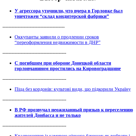
У агрессора уточнили, что вчера в Горловке был
уничтожен “склад кондитерской фабрики”
-----------------------------------------
Оккупанты заявили о продлении сроков
“переоформления недвижимости в ДНР”
------------------------------------------
С погибшим при обороне Донецкой области
горловчанином простились на Кировоградщине
------------------------------------------
Піца без кордонів: культові види, що підкорили Україну
------------------------------------------
В РФ прозвучал неожиданный призыв к переселению
жителей Донбасса и не только
------------------------------------------
Квадрокоптер із камерою нічного бачення: як вибрати і