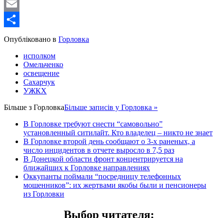
WordPress
Email
Share
Опубліковано в
Горловка
исполком
Омельченко
освещение
Сахарчук
УЖКХ
Більше з
Горловка
Більше записів у Горловка »
В Горловке требуют снести “самовольно”
установленный ситилайт. Кто владелец – никто не знает
В Горловке второй день сообщают о 3-х раненых, а
число инцидентов в отчете выросло в 7,5 раз
В Донецкой области фронт концентрируется на
ближайших к Горловке направлениях
Оккупанты поймали “посредницу телефонных
мошенников”: их жертвами якобы были и пенсионеры
из Горловки
Выбор читателя
: