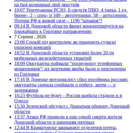
на базі колишньої лінії двигунів
10:07
Уничтожены РСЗО, 6 средств ПВО, 4 танка, 1 ед.
броне-, 2 – спец- и 349 – автотехники, 58 – артиллерии.
Потери РФ в живой силе – 1190 “штыков”!
09:14
В Донецкой области фронт концентрируется на
ближайших к Горловке направлениях
7 Серпня , 2026
23:06
Спокій під контролем: як працюють сучасні
охоронні компанії
18:52
В Донецкой области установят более 20-ти
мобильных железобетонных укрытий
18:09
Оккупанты поймали “посредницу телефонных
мошенников”: их жертвами якобы были и пенсионеры
из Горловки
17:16
В Донецке мотоциклист сбил пособника россиян:
оккупанты сначала сообщали о побеге, затем — о
задержании
16:23
Футбола не будет – Россия разбила стадион и в
Одессе
15:30
Зеленский обсудил с Драпатым оборону Донецкой
области
13:37
Атаки РФ привели к еще одной смерти жителя
Донецкой области и ранениям пятерых
12:44
В Краматорске закрывают отделения почты,
остановлена работа Станции переливания крови