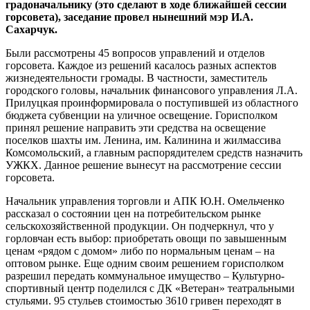
градоначальнику (это сделают в ходе ближайшей сессии
горсовета), заседание провел нынешний мэр И.А.
Сахарчук.
Были рассмотрены 45 вопросов управлений и отделов
горсовета. Каждое из решений касалось разных аспектов
жизнедеятельности громады. В частности, заместитель
городского головы, начальник финансового управления Л.А.
Прилуцкая проинформировала о поступившей из областного
бюджета субвенции на уличное освещение. Горисполком
принял решение направить эти средства на освещение
поселков шахты им. Ленина, им. Калинина и жилмассива
Комсомольский, а главным распорядителем средств назначить
УЖКХ. Данное решение вынесут на рассмотрение сессии
горсовета.
Начальник управления торговли и АПК Ю.Н. Омельченко
рассказал о состоянии цен на потребительском рынке
сельскохозяйственной продукции. Он подчеркнул, что у
горловчан есть выбор: приобретать овощи по завышенным
ценам «рядом с домом» либо по нормальным ценам – на
оптовом рынке. Еще одним своим решением горисполком
разрешил передать коммунальное имущество – Культурно-
спортивный центр поделился с ДК «Ветеран» театральными
стульями. 95 стульев стоимостью 3610 гривен переходят в