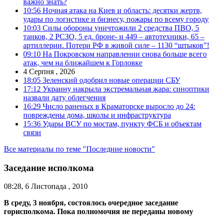
важно знать?
10:56
Ночная атака на Киев и область: десятки жертв,
удары по логистике и бизнесу, пожары по всему городу
10:03
Силы обороны уничтожили 2 средства ПВО, 5
танков, 2 РСЗО, 5 ед. броне- и 449 – автотехники, 65 –
артиллерии. Потери РФ в живой силе – 1130 “штыков”!
09:10
На Покровском направлении снова больше всего
атак, чем на ближайшем к Горловке
4 Серпня , 2026
18:05
Зеленский одобрил новые операции СБУ
17:12
Украину накрыла экстремальная жара: синоптики
назвали дату облегчения
16:29
Число раненых в Краматорске выросло до 24:
повреждены дома, школы и инфраструктура
15:36
Удары ВСУ по мостам, пункту ФСБ и объектам
связи
Все материалы по теме "Последние новости"
Заседание исполкома
08:28, 6 Листопада , 2010
В среду, 3 ноября, состоялось очередное заседание
горисполкома. Пока полномочия не переданы новому