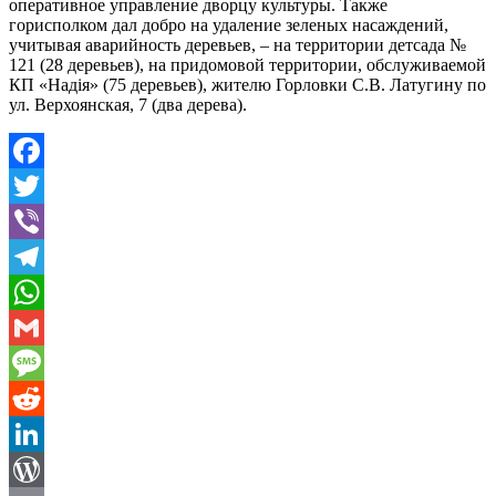
оперативное управление дворцу культуры. Также
горисполком дал добро на удаление зеленых насаждений,
учитывая аварийность деревьев, – на территории детсада №
121 (28 деревьев), на придомовой территории, обслуживаемой
КП «Надія» (75 деревьев), жителю Горловки С.В. Латугину по
ул. Верхоянская, 7 (два дерева).
Facebook
Twitter
Viber
Telegram
WhatsApp
Gmail
Message
Reddit
LinkedIn