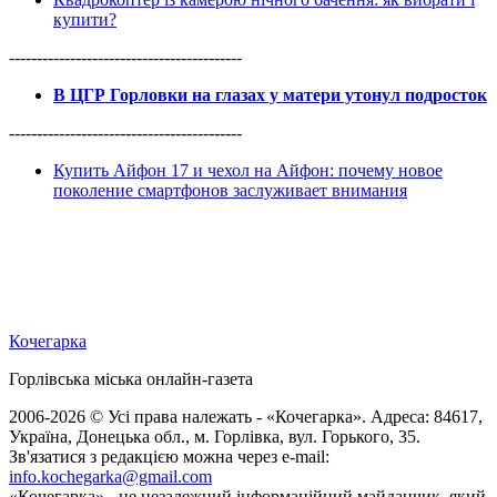
купити?
------------------------------------------
В ЦГР Горловки на глазах у матери утонул подросток
------------------------------------------
Купить Айфон 17 и чехол на Айфон: почему новое
поколение смартфонов заслуживает внимания
Кочегарка
Горлівська міська онлайн-газета
2006-2026 © Усі права належать - «Кочегарка». Адреса: 84617,
Україна, Донецька обл., м. Горлівка, вул. Горького, 35.
Зв'язатися з редакцією можна через e-mail:
info.kochegarka@gmail.com
«Кочегарка» - це незалежний інформаційний майданчик, який