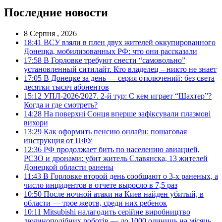
Последние новости
8 Серпня , 2026
18:41
ВСУ взяли в плен двух жителей оккупированного
Донецка, мобилизованных РФ: что они рассказали
17:58
В Горловке требуют снести “самовольно”
установленный ситилайт. Кто владелец – никто не знает
17:05
В Донецке за день — серия отключений: без света
десятки тысяч абонентов
15:12
УПЛ-2026/2027. 2-й тур: С кем играет “Шахтер”?
Когда и где смотреть?
14:28
На поверхні Сонця вперше зафіксували плазмові
вихори
13:29
Как оформить пенсию онлайн: пошаговая
инструкция от ПФУ
12:36
РФ продолжает бить по населению авиацией,
РСЗО и дронами: убит житель Славянска, 13 жителей
Донецкой области ранены
11:43
В Горловке второй день сообщают о 3-х раненых, а
число инцидентов в отчете выросло в 7,5 раз
10:50
После ночной атаки на Киев найден убитый, в
области — трое жертв, среди них ребенок
10:11
Mitsubishi налагодить серійне виробництво
людиноподібних роботів — до 1000 одиниць на місяць