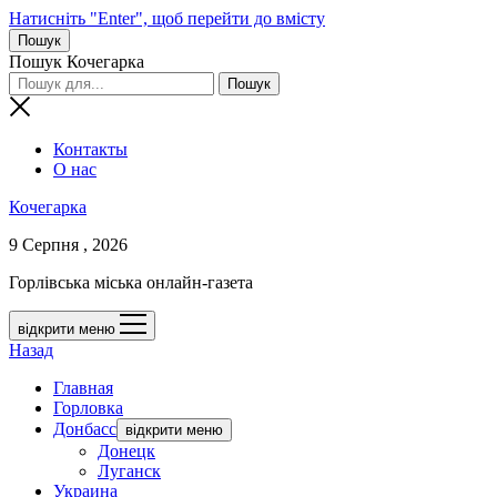
Натисніть "Enter", щоб перейти до вмісту
Пошук
Пошук Кочегарка
Контакты
О нас
Кочегарка
9 Серпня , 2026
Горлівська міська онлайн-газета
відкрити меню
Назад
Главная
Горловка
Донбасс
відкрити меню
Донецк
Луганск
Украина