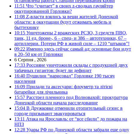
остановлена работа Станции переливания крови
11:51
Что “считает” в своих z-сводках гауляйтер
оккупированной Горловки?
11:08
Z-власти взялись за вещи жителей Донецкой
области: в оккупации будут отжимать мебель и
быттехнику
10:15
Уничтожены 2 вражеских РСЗО, 3 средств ПВО,
танк, 11 ед. броне-, 6 – спец- и 386 – автотехники, 67 –
артиллерии. Потери РФ в живой силе – 1210 “штыков”!
09:22
Именно здесь сейчас самый ад: основные бои идут
в 20–50 км от Горловки
6 Серпня , 2026
17:33
Россияне уничтожили склады с продукцией двух
табачных гигантов: будет ли дефицит
16:40
Пушилин “нарисовал” Горловке 190 тысяч
населения
16:09
Прилади та аксесуари: флоуметр та літієві
батарейки для лічильника
15:57
Расстрел пленного под Волновахой: прокуратура
Донецкой области начала расследование
15:04
В Дружковке отменили отопительный сезон: в
городе призывают эвакуироваться
13:11
Атака на Ярославль: от “все сбили” до пожара на
НПЗ
12:28
Удары РФ по Донецкой области забрали еще одну