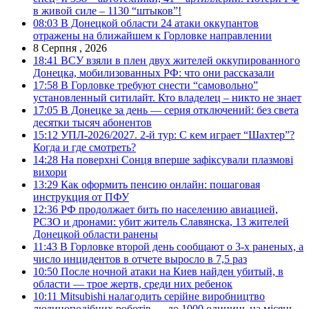
в живой силе – 1130 “штыков”!
08:03
В Донецкой области 24 атаки оккупантов
отражены на ближайшем к Горловке направлении
8 Серпня , 2026
18:41
ВСУ взяли в плен двух жителей оккупированного
Донецка, мобилизованных РФ: что они рассказали
17:58
В Горловке требуют снести “самовольно”
установленный ситилайт. Кто владелец – никто не знает
17:05
В Донецке за день — серия отключений: без света
десятки тысяч абонентов
15:12
УПЛ-2026/2027. 2-й тур: С кем играет “Шахтер”?
Когда и где смотреть?
14:28
На поверхні Сонця вперше зафіксували плазмові
вихори
13:29
Как оформить пенсию онлайн: пошаговая
инструкция от ПФУ
12:36
РФ продолжает бить по населению авиацией,
РСЗО и дронами: убит житель Славянска, 13 жителей
Донецкой области ранены
11:43
В Горловке второй день сообщают о 3-х раненых, а
число инцидентов в отчете выросло в 7,5 раз
10:50
После ночной атаки на Киев найден убитый, в
области — трое жертв, среди них ребенок
10:11
Mitsubishi налагодить серійне виробництво
людиноподібних роботів — до 1000 одиниць на місяць