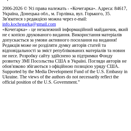
2006-2026 © Усі права належать - «Кочегарка». Адреса: 84617,
Україна, Донецька обл., м. Горлівка, вул. Горького, 35.
Зв'язатися з редакцією можна через e-mail:
info.kochegarka@gmail.com
«Кочегарка» - це незалежний інформаційний майданчик, який
не є копією друкованого видання. Використання матеріалів
допускається за умови активного посилання на видання!
Редакція може не розділяти думку авторів статей та
відповідальності за зміст републікованих матеріалів та новин
не несе. Розробку сайту здійснено за підтримки Фонду
розвитку ЗМІ Посольства США в Україні. Погляди авторів не
обов'язково збігаються з офіційною позицією уряду США.
Supported by the Media Development Fund of the U.S. Embassy in
Ukraine. The views of the authors do not necessarily reflect the
official position of the U.S. Government.”