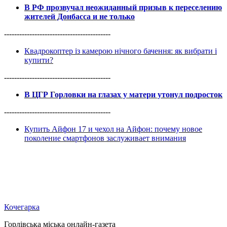
В РФ прозвучал неожиданный призыв к переселению
жителей Донбасса и не только
------------------------------------------
Квадрокоптер із камерою нічного бачення: як вибрати і
купити?
------------------------------------------
В ЦГР Горловки на глазах у матери утонул подросток
------------------------------------------
Купить Айфон 17 и чехол на Айфон: почему новое
поколение смартфонов заслуживает внимания
Кочегарка
Горлівська міська онлайн-газета