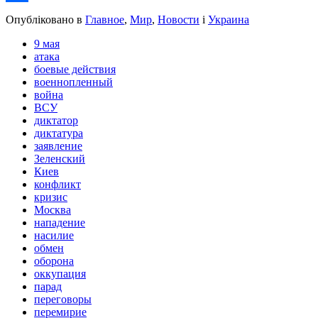
Share
Опубліковано в
Главное
,
Мир
,
Новости
і
Украина
9 мая
атака
боевые действия
военнопленный
война
ВСУ
диктатор
диктатура
заявление
Зеленский
Киев
конфликт
кризис
Москва
нападение
насилие
обмен
оборона
оккупация
парад
переговоры
перемирие