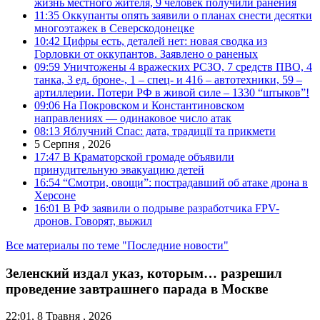
жизнь местного жителя, 9 человек получили ранения
11:35
Оккупанты опять заявили о планах снести десятки
многоэтажек в Северскодонецке
10:42
Цифры есть, деталей нет: новая сводка из
Горловки от оккупантов. Заявлено о раненых
09:59
Уничтожены 4 вражеских РСЗО, 7 средств ПВО, 4
танка, 3 ед. броне-, 1 – спец- и 416 – автотехники, 59 –
артиллерии. Потери РФ в живой силе – 1330 “штыков”!
09:06
На Покровском и Константиновском
направлениях — одинаковое число атак
08:13
Яблучний Спас: дата, традиції та прикмети
5 Серпня , 2026
17:47
В Краматорской громаде объявили
принудительную эвакуацию детей
16:54
“Смотри, овощи”: пострадавший об атаке дрона в
Херсоне
16:01
В РФ заявили о подрыве разработчика FPV-
дронов. Говорят, выжил
Все материалы по теме "Последние новости"
Зеленский издал указ, которым… разрешил
проведение завтрашнего парада в Москве
22:01, 8 Травня , 2026