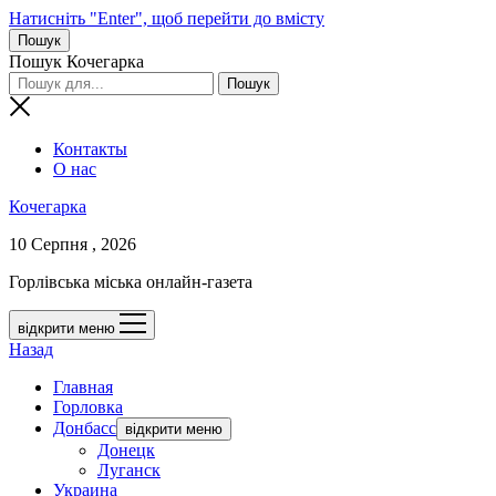
Натисніть "Enter", щоб перейти до вмісту
Пошук
Пошук Кочегарка
Контакты
О нас
Кочегарка
10 Серпня , 2026
Горлівська міська онлайн-газета
відкрити меню
Назад
Главная
Горловка
Донбасс
відкрити меню
Донецк
Луганск
Украина