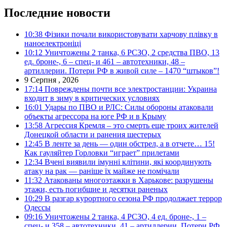
Последние новости
10:38
Фізики почали використовувати харчову плівку в
наноелектроніці
10:12
Уничтожены 2 танка, 6 РСЗО, 2 средства ПВО, 13
ед. броне-, 6 – спец- и 461 – автотехники, 48 –
артиллерии. Потери РФ в живой силе – 1470 “штыков”!
9 Серпня , 2026
17:14
Повреждены почти все электростанции: Украина
входит в зиму в критических условиях
16:01
Удары по ПВО и РЛС: Силы обороны атаковали
объекты агрессора на юге РФ и в Крыму
13:58
Агрессия Кремля – это смерть еще троих жителей
Донецкой области и ранения шестерых
12:45
В ленте за день — один обстрел, а в отчете… 15!
Как гауляйтер Горловки “играет” прилетами
12:34
Вчені виявили імунні клітини, які координують
атаку на рак — раніше їх майже не помічали
11:32
Атакованы многоэтажки в Харькове: разрушены
этажи, есть погибшие и десятки раненых
10:29
В разгар курортного сезона РФ продолжает террор
Одессы
09:16
Уничтожены 2 танка, 4 РСЗО, 4 ед. броне-, 1 –
спец- и 358 – автотехники, 41 – артиллерии. Потери РФ