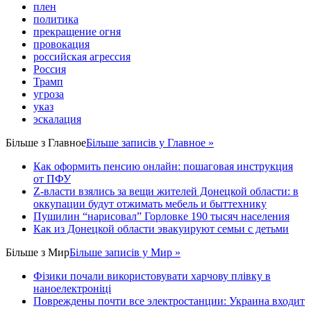
плен
политика
прекращение огня
провокация
российская агрессия
Россия
Трамп
угроза
указ
эскалация
Більше з
Главное
Більше записів у Главное »
Как оформить пенсию онлайн: пошаговая инструкция
от ПФУ
Z-власти взялись за вещи жителей Донецкой области: в
оккупации будут отжимать мебель и быттехнику
Пушилин “нарисовал” Горловке 190 тысяч населения
Как из Донецкой области эвакуируют семьи с детьми
Більше з
Мир
Більше записів у Мир »
Фізики почали використовувати харчову плівку в
наноелектроніці
Повреждены почти все электростанции: Украина входит