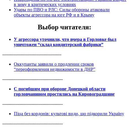
в зиму в критических условиях
Удары по ПВО и РЛС: Силы обороны атаковали
объекты агрессора на юге РФ и в Крыму
Выбор читателя
:
У агрессора уточнили, что вчера в Горловке был
уничтожен “склад кондитерской фабрики”
-----------------------------------------
Оккупанты заявили о продлении сроков
“переоформления недвижимости в ДНР”
------------------------------------------
С погибшим при обороне Донецкой области
горловчанином простились на Кировоградщине
------------------------------------------
Піца без кордонів: культові види, що підкорили Україну
------------------------------------------