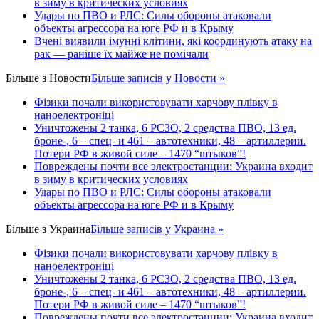
в зиму в критических условиях
Удары по ПВО и РЛС: Силы обороны атаковали
объекты агрессора на юге РФ и в Крыму
Вчені виявили імунні клітини, які координують атаку на
рак — раніше їх майже не помічали
Більше з
Новости
Більше записів у Новости »
Фізики почали використовувати харчову плівку в
наноелектроніці
Уничтожены 2 танка, 6 РСЗО, 2 средства ПВО, 13 ед.
броне-, 6 – спец- и 461 – автотехники, 48 – артиллерии.
Потери РФ в живой силе – 1470 “штыков”!
Повреждены почти все электростанции: Украина входит
в зиму в критических условиях
Удары по ПВО и РЛС: Силы обороны атаковали
объекты агрессора на юге РФ и в Крыму
Більше з
Украина
Більше записів у Украина »
Фізики почали використовувати харчову плівку в
наноелектроніці
Уничтожены 2 танка, 6 РСЗО, 2 средства ПВО, 13 ед.
броне-, 6 – спец- и 461 – автотехники, 48 – артиллерии.
Потери РФ в живой силе – 1470 “штыков”!
Повреждены почти все электростанции: Украина входит