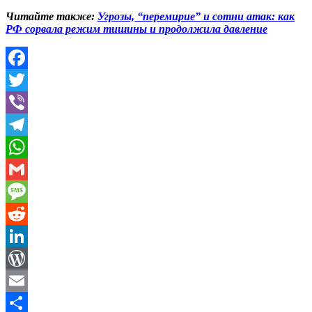
Читайте также:
Угрозы, “перемирие” и сотни атак: как
РФ сорвала режим тишины и продолжила давление
Facebook
Twitter
Viber
Telegram
WhatsApp
Gmail
Message
Reddit
LinkedIn
WordPress
Email