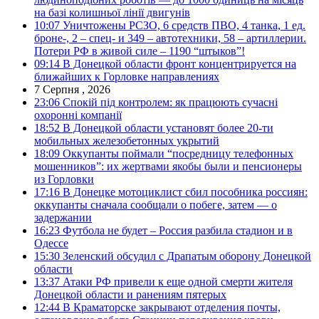
на базі колишньої лінії двигунів
10:07
Уничтожены РСЗО, 6 средств ПВО, 4 танка, 1 ед.
броне-, 2 – спец- и 349 – автотехники, 58 – артиллерии.
Потери РФ в живой силе – 1190 “штыков”!
09:14
В Донецкой области фронт концентрируется на
ближайших к Горловке направлениях
7 Серпня , 2026
23:06
Спокій під контролем: як працюють сучасні
охоронні компанії
18:52
В Донецкой области установят более 20-ти
мобильных железобетонных укрытий
18:09
Оккупанты поймали “посредницу телефонных
мошенников”: их жертвами якобы были и пенсионеры
из Горловки
17:16
В Донецке мотоциклист сбил пособника россиян:
оккупанты сначала сообщали о побеге, затем — о
задержании
16:23
Футбола не будет – Россия разбила стадион и в
Одессе
15:30
Зеленский обсудил с Драпатым оборону Донецкой
области
13:37
Атаки РФ привели к еще одной смерти жителя
Донецкой области и ранениям пятерых
12:44
В Краматорске закрывают отделения почты,