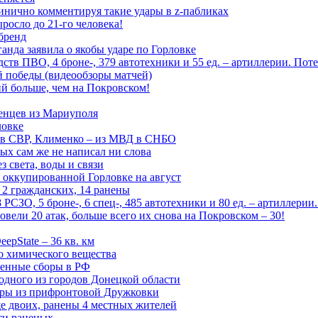
инично комментируя такие удары в z-пабликах
росло до 21-го человека!
 бренд
анда заявила о якобы ударе по Горловке
тв ПВО, 4 броне-, 379 автотехники и 55 ед. – артиллерии. Поте
ой победы (видеообзоры матчей)
й больше, чем на Покровском!
енцев из Мариуполя
ловке
 в СВР, Клименко – из МВД в СНБО
рых сам же не написал ни слова
 света, воды и связи
 оккупированной Горловке на август
 2 гражданских, 14 ранены
СЗО, 5 броне-, 6 спец-, 485 автотехники и 80 ед. – артиллерии
вели 20 атак, больше всего их снова на Покровском – 30!
epState – 36 кв. км
о химического вещества
енные сборы в РФ
одного из городов Донецкой области
дры из прифронтовой Дружковки
е двоих, ранены 4 местных жителей
сти раненых