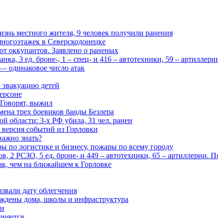
изнь местного жителя, 9 человек получили ранения
многоэтажек в Северскодонецке
 от оккупантов. Заявлено о раненых
ка, 3 ед. броне-, 1 – спец- и 416 – автотехники, 59 – артиллер
— одинаковое число атак
 эвакуацию детей
ерсоне
 Говорят, выжил
мена трех боевиков банды Безлера
 области: 3-х РФ убила, 31 чел. ранен
 версия событий из Горловки
важно знать?
ары по логистике и бизнесу, пожары по всему городу
, 2 РСЗО, 5 ед. броне- и 449 – автотехники, 65 – артиллерии. 
ак, чем на ближайшем к Горловке
азвали дату облегчения
еждены дома, школы и инфраструктура
зи
еняется