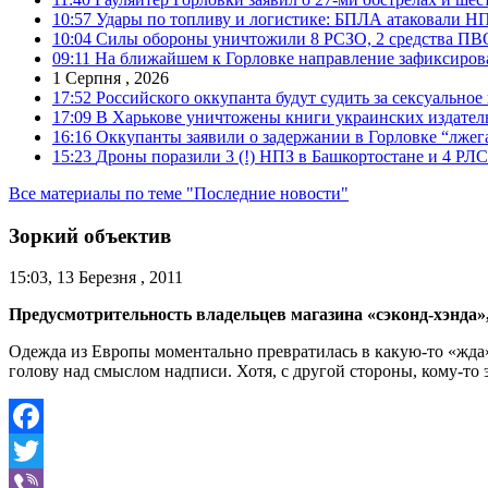
10:57
Удары по топливу и логистике: БПЛА атаковали НПЗ
10:04
Силы обороны уничтожили 8 РСЗО, 2 средства ПВО, 1
09:11
На ближайшем к Горловке направление зафиксиров
1 Серпня , 2026
17:52
Российского оккупанта будут судить за сексуальное
17:09
В Харькове уничтожены книги украинских издатель
16:16
Оккупанты заявили о задержании в Горловке “лже
15:23
Дроны поразили 3 (!) НПЗ в Башкортостане и 4 РЛС
Все материалы по теме "Последние новости"
Зоркий объектив
15:03, 13 Березня , 2011
Предусмотрительность владельцев магазина «сэконд-хэнда»
Одежда из Европы моментально превратилась в какую-то «жда»
голову над смыслом надписи. Хотя, с другой стороны, кому-то э
Facebook
Twitter