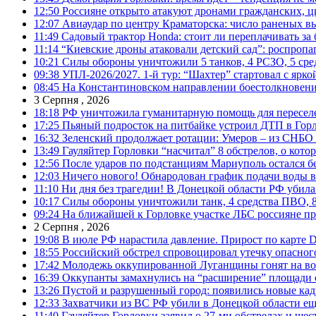
12:50
Россияне открыто атакуют дронами гражданских, ц
12:07
Авиаудар по центру Краматорска: число раненых вы
11:49
Садовый трактор Honda: стоит ли переплачивать за
11:14
“Киевские дроны атаковали детский сад”: роспропаг
10:21
Силы обороны уничтожили 5 танков, 4 РСЗО, 5 средс
09:38
УПЛ-2026/2027. 1-й тур: “Шахтер” стартовал с ярк
08:45
На Константиновском направлении боестолкновени
3 Серпня , 2026
18:18
РФ уничтожила гуманитарную помощь для пересел
17:25
Пьяный подросток на питбайке устроил ДТП в Гор
16:32
Зеленский продолжает ротации: Умеров – из СНБО
13:49
Гауляйтер Горловки “насчитал” 8 обстрелов, о кото
12:56
После ударов по подстанциям Мариуполь остался без
12:03
Ничего нового! Обнародован график подачи воды в
11:10
Ни дня без трагедии! В Донецкой области РФ убила
10:17
Силы обороны уничтожили танк, 4 средства ПВО, 8 Р
09:24
На ближайшей к Горловке участке ЛБС россияне про
2 Серпня , 2026
19:08
В июле РФ нарастила давление. Прирост по карте De
18:55
Российский обстрел спровоцировал утечку опасног
17:42
Молодежь оккупированной Луганщины гонят на во
16:39
Оккупанты замахнулись на “расширение” площади 
13:26
Пустой и разрушенный город: появились новые ка
12:33
Захватчики из ВС РФ убили в Донецкой области ещ
11:40
Гауляйтер Горловки заявил о 27-ми обстрелах и ше