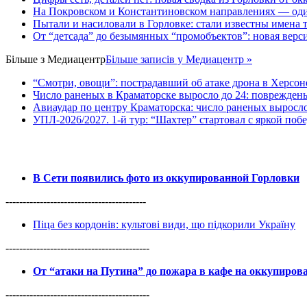
На Покровском и Константиновском направлениях — оди
Пытали и насиловали в Горловке: стали известны имена 
От “детсада” до безымянных “промобъектов”: новая верс
Більше з
Медиацентр
Більше записів у Медиацентр »
“Смотри, овощи”: пострадавший об атаке дрона в Херсон
Число раненых в Краматорске выросло до 24: поврежден
Авиаудар по центру Краматорска: число раненых выросло 
УПЛ-2026/2027. 1-й тур: “Шахтер” стартовал с яркой поб
В Сети появились фото из оккупированной Горловки
-----------------------------------------
Піца без кордонів: культові види, що підкорили Україну
------------------------------------------
От “атаки на Путина” до пожара в кафе на оккупиро
------------------------------------------