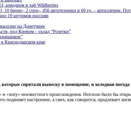
, аэродром и хаб Wildberries
0 броне-, 2 спец-, 456 автотехники и 69 ед. – артиллерии. Поте
ано 19 штурмов россиян
 насилие на Донетчине
ств, под Киевом – склад “Розетки”
газовщиков”
 в Краснодарском крае
, которые спрятали вывеску в помещение, и холодная погода
 и «зопу» неизвестного происхождения. Неплохо было бы откры
то поднимет настроение, а смех, как говорится, продлевает жизн