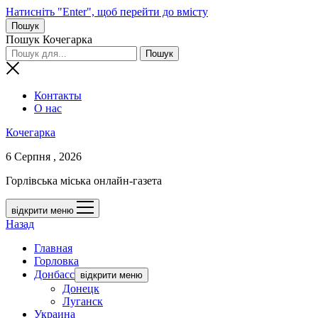
Натисніть "Enter", щоб перейти до вмісту
Пошук
Пошук Кочегарка
Контакты
О нас
Кочегарка
6 Серпня , 2026
Горлівська міська онлайн-газета
відкрити меню
Назад
Главная
Горловка
Донбасс
відкрити меню
Донецк
Луганск
Украина