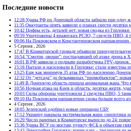
Последние новости
12:28
Удары РФ по Донецкой области забрали еще одну ж
11:35
Оккупанты опять заявили о планах снести десятки 
10:42
Цифры есть, деталей нет: новая сводка из Горловки
09:59
Уничтожены 4 вражеских РСЗО, 7 средств ПВО, 4 тан
09:06
На Покровском и Константиновском направлениях 
5 Серпня , 2026
17:47
В Краматорской громаде объявили принудительную
16:54
“Смотри, овощи”: пострадавший об атаке дрона в Х
16:01
В РФ заявили о подрыве разработчика FPV-дронов.
15:18
Пытали и насиловали в Горловке: стали известны и
13:25
Еще как минимум 35 атак РФ по населению Донецкой
12:32
От “детсада” до безымянных “промобъектов”: новая
11:49
В Донецкую область пришла аномальная жара. Что 
10:56
Ночная атака на Киев и область: десятки жертв, уд
10:03
Силы обороны уничтожили 2 средства ПВО, 5 танков
09:10
На Покровском направлении снова больше всего ат
4 Серпня , 2026
18:05
Зеленский одобрил новые операции СБУ
17:12
Украину накрыла экстремальная жара: синоптики н
16:29
Число раненых в Краматорске выросло до 24: повр
15:36
Удары ВСУ по мостам, пункту ФСБ и объектам свя
13:43
Демография Горловки: время идет – тенденция не м