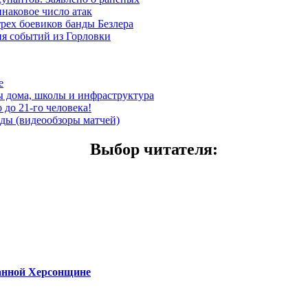
наковое число атак
трех боевиков банды Безлера
ия событий из Горловки
е
ы дома, школы и инфраструктура
до 21-го человека!
еды (видеообзоры матчей)
Выбор читателя
:
ванной Херсонщине