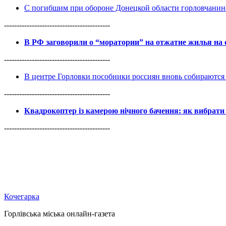
С погибшим при обороне Донецкой области горловчанин
------------------------------------------
В РФ заговорили о “моратории” на отжатие жилья на
------------------------------------------
В центре Горловки пособники россиян вновь собираются 
------------------------------------------
Квадрокоптер із камерою нічного бачення: як вибрати 
------------------------------------------
Кочегарка
Горлівська міська онлайн-газета