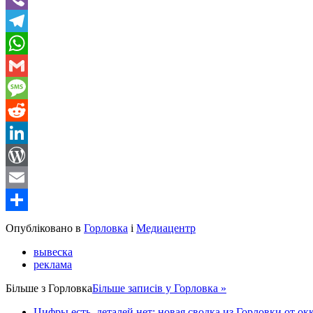
Viber
Telegram
WhatsApp
Gmail
Message
Reddit
LinkedIn
WordPress
Email
Share
Опубліковано в
Горловка
і
Медиацентр
вывеска
реклама
Більше з
Горловка
Більше записів у Горловка »
Цифры есть, деталей нет: новая сводка из Горловки от ок