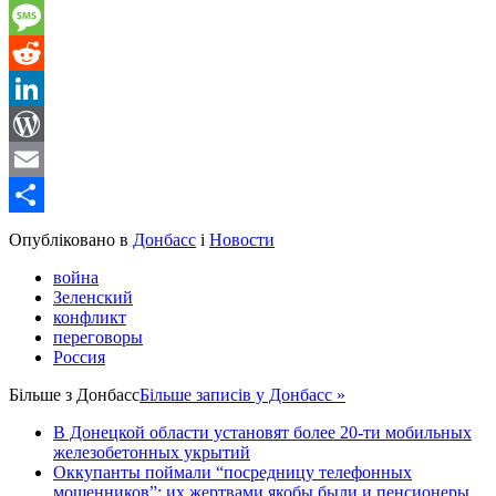
Gmail
Message
Reddit
LinkedIn
WordPress
Email
Share
Опубліковано в
Донбасс
і
Новости
война
Зеленский
конфликт
переговоры
Россия
Більше з
Донбасс
Більше записів у Донбасс »
В Донецкой области установят более 20-ти мобильных
железобетонных укрытий
Оккупанты поймали “посредницу телефонных
мошенников”: их жертвами якобы были и пенсионеры