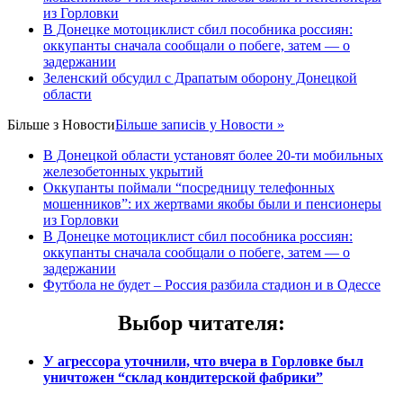
из Горловки
В Донецке мотоциклист сбил пособника россиян:
оккупанты сначала сообщали о побеге, затем — о
задержании
Зеленский обсудил с Драпатым оборону Донецкой
области
Більше з
Новости
Більше записів у Новости »
В Донецкой области установят более 20-ти мобильных
железобетонных укрытий
Оккупанты поймали “посредницу телефонных
мошенников”: их жертвами якобы были и пенсионеры
из Горловки
В Донецке мотоциклист сбил пособника россиян:
оккупанты сначала сообщали о побеге, затем — о
задержании
Футбола не будет – Россия разбила стадион и в Одессе
Выбор читателя
:
У агрессора уточнили, что вчера в Горловке был
уничтожен “склад кондитерской фабрики”