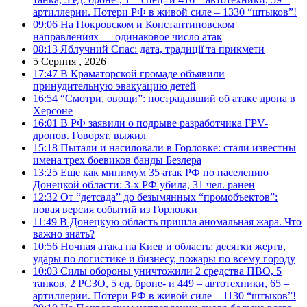
артиллерии. Потери РФ в живой силе – 1330 “штыков”!
09:06
На Покровском и Константиновском
направлениях — одинаковое число атак
08:13
Яблучний Спас: дата, традиції та прикмети
5 Серпня , 2026
17:47
В Краматорской громаде объявили
принудительную эвакуацию детей
16:54
“Смотри, овощи”: пострадавший об атаке дрона в
Херсоне
16:01
В РФ заявили о подрыве разработчика FPV-
дронов. Говорят, выжил
15:18
Пытали и насиловали в Горловке: стали известны
имена трех боевиков банды Безлера
13:25
Еще как минимум 35 атак РФ по населению
Донецкой области: 3-х РФ убила, 31 чел. ранен
12:32
От “детсада” до безымянных “промобъектов”:
новая версия событий из Горловки
11:49
В Донецкую область пришла аномальная жара. Что
важно знать?
10:56
Ночная атака на Киев и область: десятки жертв,
удары по логистике и бизнесу, пожары по всему городу
10:03
Силы обороны уничтожили 2 средства ПВО, 5
танков, 2 РСЗО, 5 ед. броне- и 449 – автотехники, 65 –
артиллерии. Потери РФ в живой силе – 1130 “штыков”!