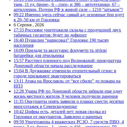
танк, 11 ед. броне-, 6 – спец- и 386 – автотехники, 67 –
артиллерии. Потери РФ в живой силе – 1210 “штыков”!
09:22
Именно здесь сейчас самый ад: основные бои идут
в 20–50 км от Горловки
6 Серпня , 2026
17:33
Россияне уничтожили склады с продукцией двух
табачных гигантов: будет ли дефицит
16:40
Пушилин “нарисовал” Горловке 190 тысяч
населения
16:09
Прилади та аксесуари: флоуметр та літієві
батарейки для лічильника
15:57
Расстрел пленного под Волновахой: прокуратура
Донецкой области начала расследование
15:04
В Дружковке отменили отопительный сезон: в
городе призывают эвакуироваться
13:11
Атака на Ярославль: от “все сбили” до пожара на
НПЗ
12:28
Удары РФ по Донецкой области забрали еще одну
жизнь местного жителя, 9 человек получили ранения
11:35
Оккупанты опять заявили о планах снести десятки
многоэтажек в Северскодонецке
10:42
Цифры есть, деталей нет: новая сводка из
Горловки от оккупантов. Заявлено о раненых
09:59
Уничтожены 4 вражеских РСЗО, 7 средств ПВО, 4
танка, 3 ед. броне-, 1 – спец- и 416 – автотехники, 59 –