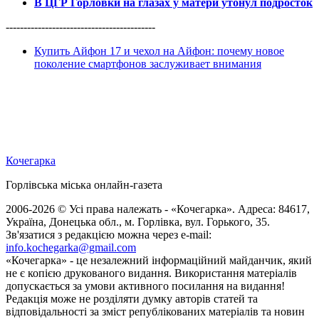
В ЦГР Горловки на глазах у матери утонул подросток
------------------------------------------
Купить Айфон 17 и чехол на Айфон: почему новое
поколение смартфонов заслуживает внимания
Кочегарка
Горлівська міська онлайн-газета
2006-2026 © Усі права належать - «Кочегарка». Адреса: 84617,
Україна, Донецька обл., м. Горлівка, вул. Горького, 35.
Зв'язатися з редакцією можна через e-mail:
info.kochegarka@gmail.com
«Кочегарка» - це незалежний інформаційний майданчик, який
не є копією друкованого видання. Використання матеріалів
допускається за умови активного посилання на видання!
Редакція може не розділяти думку авторів статей та
відповідальності за зміст републікованих матеріалів та новин