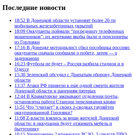
Последние новости
18:52
В Донецкой области установят более 20-ти
мобильных железобетонных укрытий
18:09
Оккупанты поймали “посредницу телефонных
мошенников”: их жертвами якобы были и пенсионеры
из Горловки
17:16
В Донецке мотоциклист сбил пособника россиян:
оккупанты сначала сообщали о побеге, затем — о
задержании
16:23
Футбола не будет – Россия разбила стадион и в
Одессе
15:30
Зеленский обсудил с Драпатым оборону Донецкой
области
13:37
Атаки РФ привели к еще одной смерти жителя
Донецкой области и ранениям пятерых
12:44
В Краматорске закрывают отделения почты,
остановлена работа Станции переливания крови
11:51
Что “считает” в своих z-сводках гауляйтер
оккупированной Горловки?
11:08
Z-власти взялись за вещи жителей Донецкой
области: в оккупации будут отжимать мебель и
быттехнику
10:15
Уничтожены 2 вражеских РСЗО, 3 средств ПВО,