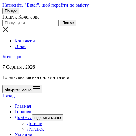
Натисніть "Enter", щоб перейти до вмісту
Пошук
Пошук Кочегарка
Контакты
О нас
Кочегарка
7 Серпня , 2026
Горлівська міська онлайн-газета
відкрити меню
Назад
Главная
Горловка
Донбасс
відкрити меню
Донецк
Луганск
Украина