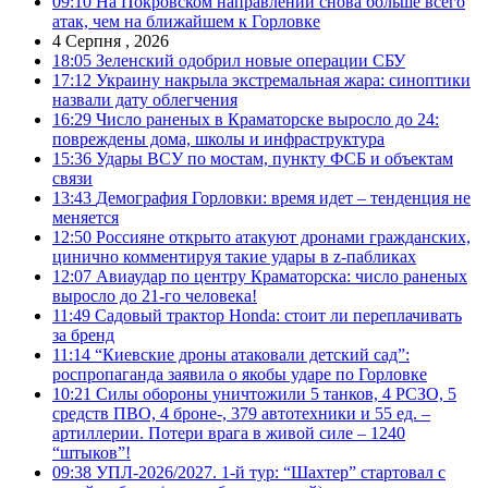
09:10
На Покровском направлении снова больше всего
атак, чем на ближайшем к Горловке
4 Серпня , 2026
18:05
Зеленский одобрил новые операции СБУ
17:12
Украину накрыла экстремальная жара: синоптики
назвали дату облегчения
16:29
Число раненых в Краматорске выросло до 24:
повреждены дома, школы и инфраструктура
15:36
Удары ВСУ по мостам, пункту ФСБ и объектам
связи
13:43
Демография Горловки: время идет – тенденция не
меняется
12:50
Россияне открыто атакуют дронами гражданских,
цинично комментируя такие удары в z-пабликах
12:07
Авиаудар по центру Краматорска: число раненых
выросло до 21-го человека!
11:49
Садовый трактор Honda: стоит ли переплачивать
за бренд
11:14
“Киевские дроны атаковали детский сад”:
роспропаганда заявила о якобы ударе по Горловке
10:21
Силы обороны уничтожили 5 танков, 4 РСЗО, 5
средств ПВО, 4 броне-, 379 автотехники и 55 ед. –
артиллерии. Потери врага в живой силе – 1240
“штыков”!
09:38
УПЛ-2026/2027. 1-й тур: “Шахтер” стартовал с