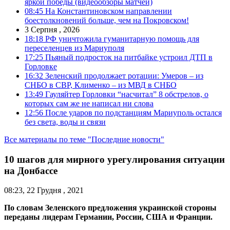
яркой победы (видеообзоры матчей)
08:45
На Константиновском направлении
боестолкновений больше, чем на Покровском!
3 Серпня , 2026
18:18
РФ уничтожила гуманитарную помощь для
переселенцев из Мариуполя
17:25
Пьяный подросток на питбайке устроил ДТП в
Горловке
16:32
Зеленский продолжает ротации: Умеров – из
СНБО в СВР, Клименко – из МВД в СНБО
13:49
Гауляйтер Горловки “насчитал” 8 обстрелов, о
которых сам же не написал ни слова
12:56
После ударов по подстанциям Мариуполь остался
без света, воды и связи
Все материалы по теме "Последние новости"
10 шагов для мирного урегулирования ситуации
на Донбассе
08:23, 22 Грудня , 2021
По словам Зеленского предложения украинской стороны
переданы лидерам Германии, России, США и Франции.