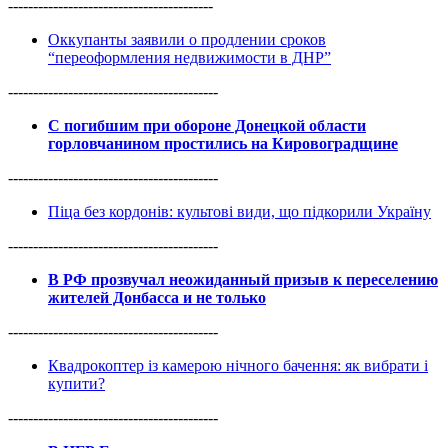
-----------------------------------------
Оккупанты заявили о продлении сроков
“переоформления недвижимости в ДНР”
------------------------------------------
С погибшим при обороне Донецкой области
горловчанином простились на Кировоградщине
------------------------------------------
Піца без кордонів: культові види, що підкорили Україну
------------------------------------------
В РФ прозвучал неожиданный призыв к переселению
жителей Донбасса и не только
------------------------------------------
Квадрокоптер із камерою нічного бачення: як вибрати і
купити?
------------------------------------------