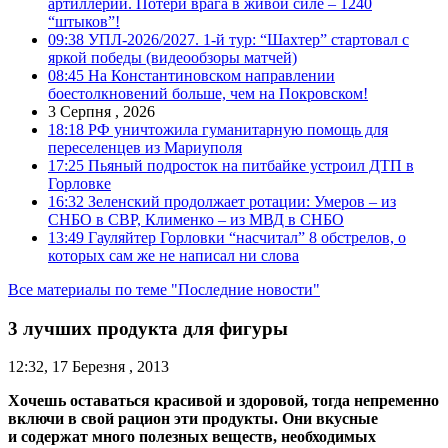
артиллерии. Потери врага в живой силе – 1240
“штыков”!
09:38
УПЛ-2026/2027. 1-й тур: “Шахтер” стартовал с
яркой победы (видеообзоры матчей)
08:45
На Константиновском направлении
боестолкновений больше, чем на Покровском!
3 Серпня , 2026
18:18
РФ уничтожила гуманитарную помощь для
переселенцев из Мариуполя
17:25
Пьяный подросток на питбайке устроил ДТП в
Горловке
16:32
Зеленский продолжает ротации: Умеров – из
СНБО в СВР, Клименко – из МВД в СНБО
13:49
Гауляйтер Горловки “насчитал” 8 обстрелов, о
которых сам же не написал ни слова
Все материалы по теме "Последние новости"
3 лучших продукта для фигуры
12:32, 17 Березня , 2013
Хочешь оставаться красивой и здоровой, тогда непременно
включи в свой рацион эти продукты. Они вкусные
и содержат много полезных веществ, необходимых