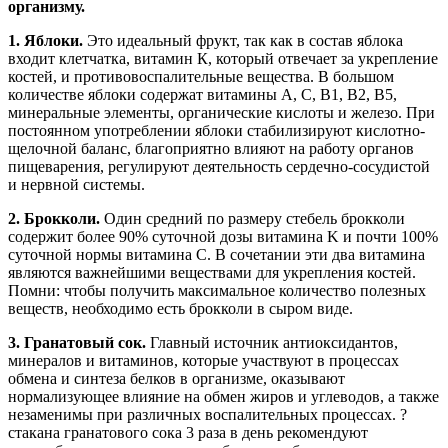
организму.
1. Яблоки.
Это идеальный фрукт, так как в состав яблока
входит клетчатка, витамин К, который отвечает за укрепление
костей, и противовоспалительные вещества. В большом
количестве яблоки содержат витамины А, С, В1, В2, В5,
минеральные элементы, органические кислоты и железо. При
постоянном употреблении яблоки стабилизируют кислотно-
щелочной баланс, благоприятно влияют на работу органов
пищеварения, регулируют деятельность сердечно-сосудистой
и нервной системы.
2. Брокколи.
Один средний по размеру стебель брокколи
содержит более 90% суточной дозы витамина K и почти 100%
суточной нормы витамина С. В сочетании эти два витамина
являются важнейшими веществами для укрепления костей.
Помни: чтобы получить максимальное количество полезных
веществ, необходимо есть брокколи в сыром виде.
3. Гранатовый сок.
Главный источник антиоксидантов,
минералов и витаминов, которые участвуют в процессах
обмена и синтеза белков в организме, оказывают
нормализующее влияние на обмен жиров и углеводов, а также
незаменимы при различных воспалительных процессах. ?
стакана гранатового сока 3 раза в день рекомендуют