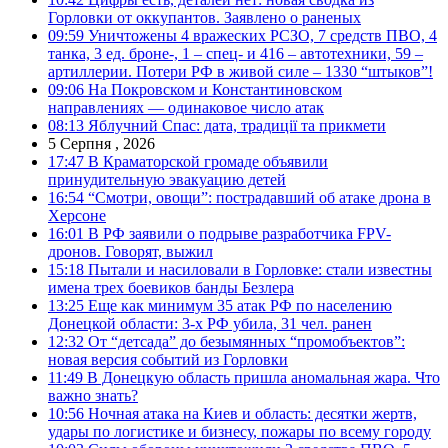
Горловки от оккупантов. Заявлено о раненых
09:59
Уничтожены 4 вражеских РСЗО, 7 средств ПВО, 4
танка, 3 ед. броне-, 1 – спец- и 416 – автотехники, 59 –
артиллерии. Потери РФ в живой силе – 1330 “штыков”!
09:06
На Покровском и Константиновском
направлениях — одинаковое число атак
08:13
Яблучний Спас: дата, традиції та прикмети
5 Серпня , 2026
17:47
В Краматорской громаде объявили
принудительную эвакуацию детей
16:54
“Смотри, овощи”: пострадавший об атаке дрона в
Херсоне
16:01
В РФ заявили о подрыве разработчика FPV-
дронов. Говорят, выжил
15:18
Пытали и насиловали в Горловке: стали известны
имена трех боевиков банды Безлера
13:25
Еще как минимум 35 атак РФ по населению
Донецкой области: 3-х РФ убила, 31 чел. ранен
12:32
От “детсада” до безымянных “промобъектов”:
новая версия событий из Горловки
11:49
В Донецкую область пришла аномальная жара. Что
важно знать?
10:56
Ночная атака на Киев и область: десятки жертв,
удары по логистике и бизнесу, пожары по всему городу