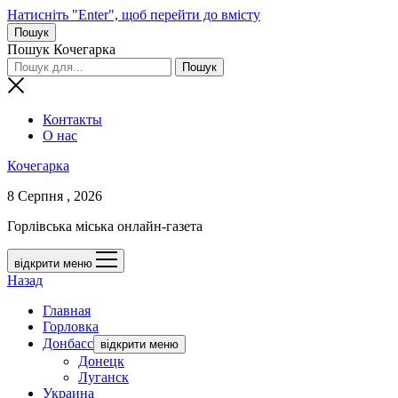
Натисніть "Enter", щоб перейти до вмісту
Пошук
Пошук Кочегарка
Контакты
О нас
Кочегарка
8 Серпня , 2026
Горлівська міська онлайн-газета
відкрити меню
Назад
Главная
Горловка
Донбасс
відкрити меню
Донецк
Луганск
Украина