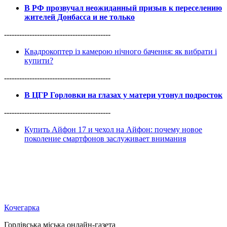
В РФ прозвучал неожиданный призыв к переселению
жителей Донбасса и не только
------------------------------------------
Квадрокоптер із камерою нічного бачення: як вибрати і
купити?
------------------------------------------
В ЦГР Горловки на глазах у матери утонул подросток
------------------------------------------
Купить Айфон 17 и чехол на Айфон: почему новое
поколение смартфонов заслуживает внимания
Кочегарка
Горлівська міська онлайн-газета