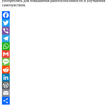
употреблять для повышения работоспособности и улучшения
самочувствия.
Facebook
Twitter
Viber
Telegram
WhatsApp
Gmail
Message
Reddit
LinkedIn
WordPress
Email
Share