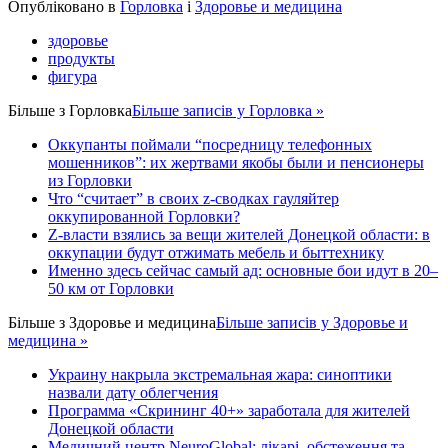
Опубліковано в
Горловка
і
Здоровье и медицина
здоровье
продукты
фигура
Більше з
Горловка
Більше записів у Горловка »
Оккупанты поймали “посредницу телефонных
мошенников”: их жертвами якобы были и пенсионеры
из Горловки
Что “считает” в своих z-сводках гауляйтер
оккупированной Горловки?
Z-власти взялись за вещи жителей Донецкой области: в
оккупации будут отжимать мебель и быттехнику
Именно здесь сейчас самый ад: основные бои идут в 20–
50 км от Горловки
Більше з
Здоровье и медицина
Більше записів у Здоровье и
медицина »
Украину накрыла экстремальная жара: синоптики
назвали дату облегчения
Программа «Скрининг 40+» заработала для жителей
Донецкой области
Медичний центр NeuroGlobal: лікарі, обстеження та