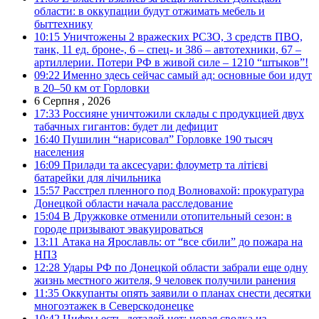
области: в оккупации будут отжимать мебель и
быттехнику
10:15
Уничтожены 2 вражеских РСЗО, 3 средств ПВО,
танк, 11 ед. броне-, 6 – спец- и 386 – автотехники, 67 –
артиллерии. Потери РФ в живой силе – 1210 “штыков”!
09:22
Именно здесь сейчас самый ад: основные бои идут
в 20–50 км от Горловки
6 Серпня , 2026
17:33
Россияне уничтожили склады с продукцией двух
табачных гигантов: будет ли дефицит
16:40
Пушилин “нарисовал” Горловке 190 тысяч
населения
16:09
Прилади та аксесуари: флоуметр та літієві
батарейки для лічильника
15:57
Расстрел пленного под Волновахой: прокуратура
Донецкой области начала расследование
15:04
В Дружковке отменили отопительный сезон: в
городе призывают эвакуироваться
13:11
Атака на Ярославль: от “все сбили” до пожара на
НПЗ
12:28
Удары РФ по Донецкой области забрали еще одну
жизнь местного жителя, 9 человек получили ранения
11:35
Оккупанты опять заявили о планах снести десятки
многоэтажек в Северскодонецке
10:42
Цифры есть, деталей нет: новая сводка из