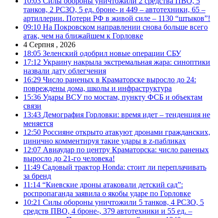
10:03
Силы обороны уничтожили 2 средства ПВО, 5
танков, 2 РСЗО, 5 ед. броне- и 449 – автотехники, 65 –
артиллерии. Потери РФ в живой силе – 1130 “штыков”!
09:10
На Покровском направлении снова больше всего
атак, чем на ближайшем к Горловке
4 Серпня , 2026
18:05
Зеленский одобрил новые операции СБУ
17:12
Украину накрыла экстремальная жара: синоптики
назвали дату облегчения
16:29
Число раненых в Краматорске выросло до 24:
повреждены дома, школы и инфраструктура
15:36
Удары ВСУ по мостам, пункту ФСБ и объектам
связи
13:43
Демография Горловки: время идет – тенденция не
меняется
12:50
Россияне открыто атакуют дронами гражданских,
цинично комментируя такие удары в z-пабликах
12:07
Авиаудар по центру Краматорска: число раненых
выросло до 21-го человека!
11:49
Садовый трактор Honda: стоит ли переплачивать
за бренд
11:14
“Киевские дроны атаковали детский сад”:
роспропаганда заявила о якобы ударе по Горловке
10:21
Силы обороны уничтожили 5 танков, 4 РСЗО, 5
средств ПВО, 4 броне-, 379 автотехники и 55 ед. –