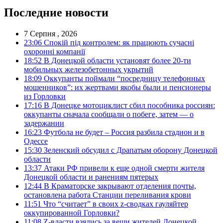
Последние новости
7 Серпня , 2026
23:06
Спокій під контролем: як працюють сучасні
охоронні компанії
18:52
В Донецкой области установят более 20-ти
мобильных железобетонных укрытий
18:09
Оккупанты поймали “посредницу телефонных
мошенников”: их жертвами якобы были и пенсионеры
из Горловки
17:16
В Донецке мотоциклист сбил пособника россиян:
оккупанты сначала сообщали о побеге, затем — о
задержании
16:23
Футбола не будет – Россия разбила стадион и в
Одессе
15:30
Зеленский обсудил с Драпатым оборону Донецкой
области
13:37
Атаки РФ привели к еще одной смерти жителя
Донецкой области и ранениям пятерых
12:44
В Краматорске закрывают отделения почты,
остановлена работа Станции переливания крови
11:51
Что “считает” в своих z-сводках гауляйтер
оккупированной Горловки?
11:08
Z-власти взялись за вещи жителей Донецкой