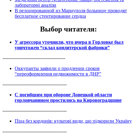
лабораторні аналізи
В релоцированной из Мариуполя больнице проводят
бесплатное стентирование сердца
Выбор читателя
:
У агрессора уточнили, что вчера в Горловке был
уничтожен “склад кондитерской фабрики”
-----------------------------------------
Оккупанты заявили о продлении сроков
“переоформления недвижимости в ДНР”
------------------------------------------
С погибшим при обороне Донецкой области
горловчанином простились на Кировоградщине
------------------------------------------
Піца без кордонів: культові види, що підкорили Україну
------------------------------------------