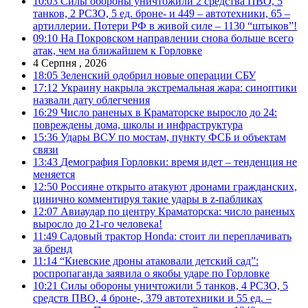
10:03
Силы обороны уничтожили 2 средства ПВО, 5
танков, 2 РСЗО, 5 ед. броне- и 449 – автотехники, 65 –
артиллерии. Потери РФ в живой силе – 1130 “штыков”!
09:10
На Покровском направлении снова больше всего
атак, чем на ближайшем к Горловке
4 Серпня , 2026
18:05
Зеленский одобрил новые операции СБУ
17:12
Украину накрыла экстремальная жара: синоптики
назвали дату облегчения
16:29
Число раненых в Краматорске выросло до 24:
повреждены дома, школы и инфраструктура
15:36
Удары ВСУ по мостам, пункту ФСБ и объектам
связи
13:43
Демография Горловки: время идет – тенденция не
меняется
12:50
Россияне открыто атакуют дронами гражданских,
цинично комментируя такие удары в z-пабликах
12:07
Авиаудар по центру Краматорска: число раненых
выросло до 21-го человека!
11:49
Садовый трактор Honda: стоит ли переплачивать
за бренд
11:14
“Киевские дроны атаковали детский сад”:
роспропаганда заявила о якобы ударе по Горловке
10:21
Силы обороны уничтожили 5 танков, 4 РСЗО, 5
средств ПВО, 4 броне-, 379 автотехники и 55 ед. –