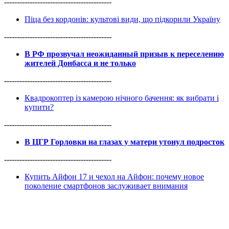
------------------------------------------
Піца без кордонів: культові види, що підкорили Україну
------------------------------------------
В РФ прозвучал неожиданный призыв к переселению
жителей Донбасса и не только
------------------------------------------
Квадрокоптер із камерою нічного бачення: як вибрати і
купити?
------------------------------------------
В ЦГР Горловки на глазах у матери утонул подросток
------------------------------------------
Купить Айфон 17 и чехол на Айфон: почему новое
поколение смартфонов заслуживает внимания