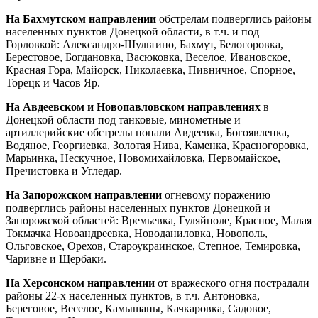
На Бахмутском направлении
обстрелам подверглись районы
населенных пунктов Донецкой области, в т.ч. и под
Горловкой: Александро-Шультино, Бахмут, Белогоровка,
Берестовое, Богдановка, Васюковка, Веселое, Ивановское,
Красная Гора, Майорск, Николаевка, Пивничное, Спорное,
Торецк и Часов Яр.
На Авдеевском и Новопавловском направлениях
в
Донецкой области под танковые, минометные и
артиллерийские обстрелы попали Авдеевка, Богоявленка,
Водяное, Георгиевка, Золотая Нива, Каменка, Красногоровка,
Марьинка, Нескучное, Новомихайловка, Первомайское,
Пречистовка и Угледар.
На Запорожском направлении
огневому поражению
подверглись районы населенных пунктов Донецкой и
Запорожской областей: Времьевка, Гуляйполе, Красное, Малая
Токмачка Новоандреевка, Новоданиловка, Новополь,
Ольговское, Орехов, Староукраинское, Степное, Темировка,
Чаривне и Щербаки.
На Херсонском направлении
от вражеского огня пострадали
районы 22-х населенных пунктов, в т.ч. Антоновка,
Береговое, Веселое, Камышаны, Качкаровка, Садовое,