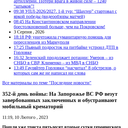
артиллерии. Потери врага в живой силе – 1240
“штыков”!
09:38
УПЛ-2026/2027. 1-й тур: “Шахтер” стартовал с
яркой победы (видеообзоры матчей)
08:45
На Константиновском направлении
боестолкновений больше, чем на Покровском!
3 Серпня , 2026
18:18
РФ уничтожила гуманитарную помощь для
переселенцев из Мариуполя
17:25
Пьяный подросток на питбайке устроил ДТП в
Горловке
16:32
Зеленский продолжает ротации: Умеров – из
СНБО в СВР, Клименко – из МВД в СНБО
13:49
Гауляйтер Горловки “насчитал” 8 обстрелов, о
которых сам же не написал ни слова
Все материалы по теме "Последние новости"
352-й день войны: На Запорожье ВС РФ везут
завербованных заключенных и обустраивают
мобильный крематорий
11:19, 10 Лютого , 2023
Пошли уже триста пятьдесят вторые сутки героического