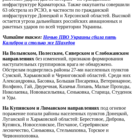
инфраструктуре Краматорска. Также оккупанты совершили
63 обстрела из РСЗО, в частности по гражданской
инфраструктуре Донецкой и Херсонской областей. Высокой
остается угроза дальнейших российских авиационных и
ракетных ударов по всей территории Украины.
Читайте также:
Ночью ПВО Украины сбила пять
Калибров и столько же Шахедов
На Волынском, Полесском, Сиверском и Слобожанском
направлениях
без изменений, признаков формирования
наступательных группировок врага не обнаружено.
Обстрелам подверглись районы 27-ми населенных пунктов
Сумской, Харьковской и Черниговской областей. Среди них
Александровка, Басовка, Большая Писаревка, Ветеринарное,
Волфино, Гай, Двуречная, Казачья Лопань, Малые Проходы,
Николаевка, Нововасильевка, Сеньковка, Старица, Студенок
и Уды.
На Купянском и Лиманском направлениях
под огневое
поражение попали районы населенных пунктов Донецкой,
Луганской и Харьковской областей: Берестовое, Диброва,
Купянск, Новоселовское, Песчаное, Серебрянское
лесничество, Синьковка, Стельмаховка, Торское и
Червонопоповка.