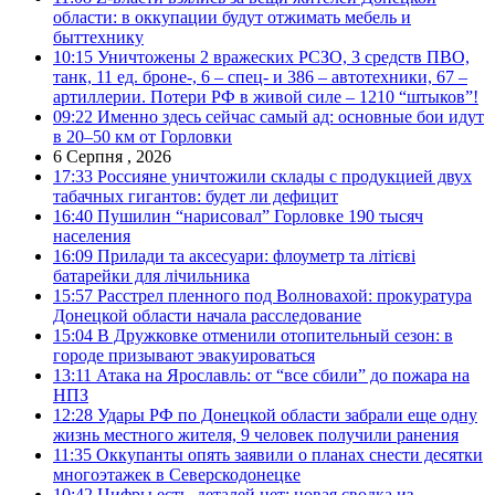
области: в оккупации будут отжимать мебель и
быттехнику
10:15
Уничтожены 2 вражеских РСЗО, 3 средств ПВО,
танк, 11 ед. броне-, 6 – спец- и 386 – автотехники, 67 –
артиллерии. Потери РФ в живой силе – 1210 “штыков”!
09:22
Именно здесь сейчас самый ад: основные бои идут
в 20–50 км от Горловки
6 Серпня , 2026
17:33
Россияне уничтожили склады с продукцией двух
табачных гигантов: будет ли дефицит
16:40
Пушилин “нарисовал” Горловке 190 тысяч
населения
16:09
Прилади та аксесуари: флоуметр та літієві
батарейки для лічильника
15:57
Расстрел пленного под Волновахой: прокуратура
Донецкой области начала расследование
15:04
В Дружковке отменили отопительный сезон: в
городе призывают эвакуироваться
13:11
Атака на Ярославль: от “все сбили” до пожара на
НПЗ
12:28
Удары РФ по Донецкой области забрали еще одну
жизнь местного жителя, 9 человек получили ранения
11:35
Оккупанты опять заявили о планах снести десятки
многоэтажек в Северскодонецке
10:42
Цифры есть, деталей нет: новая сводка из