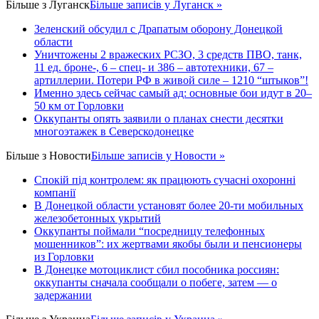
Більше з
Луганск
Більше записів у Луганск »
Зеленский обсудил с Драпатым оборону Донецкой
области
Уничтожены 2 вражеских РСЗО, 3 средств ПВО, танк,
11 ед. броне-, 6 – спец- и 386 – автотехники, 67 –
артиллерии. Потери РФ в живой силе – 1210 “штыков”!
Именно здесь сейчас самый ад: основные бои идут в 20–
50 км от Горловки
Оккупанты опять заявили о планах снести десятки
многоэтажек в Северскодонецке
Більше з
Новости
Більше записів у Новости »
Спокій під контролем: як працюють сучасні охоронні
компанії
В Донецкой области установят более 20-ти мобильных
железобетонных укрытий
Оккупанты поймали “посредницу телефонных
мошенников”: их жертвами якобы были и пенсионеры
из Горловки
В Донецке мотоциклист сбил пособника россиян:
оккупанты сначала сообщали о побеге, затем — о
задержании