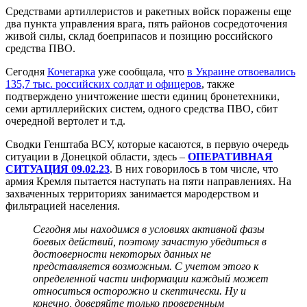
Средствами артиллеристов и ракетных войск поражены еще
два пункта управления врага, пять районов сосредоточения
живой силы, склад боеприпасов и позицию российского
средства ПВО.
Сегодня
Кочегарка
уже сообщала, что
в Украине отвоевались
135,7 тыс. российских солдат и офицеров
, также
подтверждено уничтожение шести единиц бронетехники,
семи артиллерийских систем, одного средства ПВО, сбит
очередной вертолет и т.д.
Сводки Генштаба ВСУ, которые касаются, в первую очередь
ситуации в Донецкой области, здесь –
ОПЕРАТИВНАЯ
СИТУАЦИЯ 09.02.23
. В них говорилось в том числе, что
армия Кремля пытается наступать на пяти направлениях. На
захваченных территориях занимается мародерством и
фильтрацией населения.
Сегодня мы находимся в условиях активной фазы
боевых действий, поэтому зачастую убедиться в
достоверности некоторых данных не
представляется возможным. С учетом этого к
определенной части информации каждый может
относиться осторожно и скептически. Ну и
конечно, доверяйте только проверенным