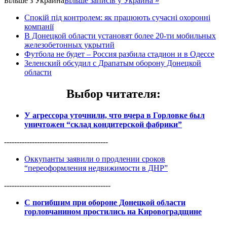
Більше з
Украина
Більше записів у Украина »
Спокій під контролем: як працюють сучасні охоронні
компанії
В Донецкой области установят более 20-ти мобильных
железобетонных укрытий
Футбола не будет – Россия разбила стадион и в Одессе
Зеленский обсудил с Драпатым оборону Донецкой
области
Выбор читателя
:
У агрессора уточнили, что вчера в Горловке был
уничтожен “склад кондитерской фабрики”
-----------------------------------------
Оккупанты заявили о продлении сроков
“переоформления недвижимости в ДНР”
------------------------------------------
С погибшим при обороне Донецкой области
горловчанином простились на Кировоградщине