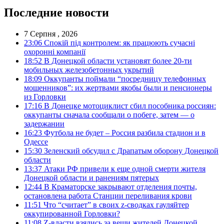
Последние новости
7 Серпня , 2026
23:06
Спокій під контролем: як працюють сучасні
охоронні компанії
18:52
В Донецкой области установят более 20-ти
мобильных железобетонных укрытий
18:09
Оккупанты поймали “посредницу телефонных
мошенников”: их жертвами якобы были и пенсионеры
из Горловки
17:16
В Донецке мотоциклист сбил пособника россиян:
оккупанты сначала сообщали о побеге, затем — о
задержании
16:23
Футбола не будет – Россия разбила стадион и в
Одессе
15:30
Зеленский обсудил с Драпатым оборону Донецкой
области
13:37
Атаки РФ привели к еще одной смерти жителя
Донецкой области и ранениям пятерых
12:44
В Краматорске закрывают отделения почты,
остановлена работа Станции переливания крови
11:51
Что “считает” в своих z-сводках гауляйтер
оккупированной Горловки?
11:08
Z-власти взялись за вещи жителей Донецкой