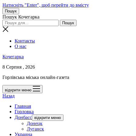
Натисніть "Enter", щоб перейти до вмісту
Пошук
Пошук Кочегарка
Контакты
О нас
Кочегарка
8 Серпня , 2026
Горлівська міська онлайн-газета
відкрити меню
Назад
Главная
Горловка
Донбасс
відкрити меню
Донецк
Луганск
Украина