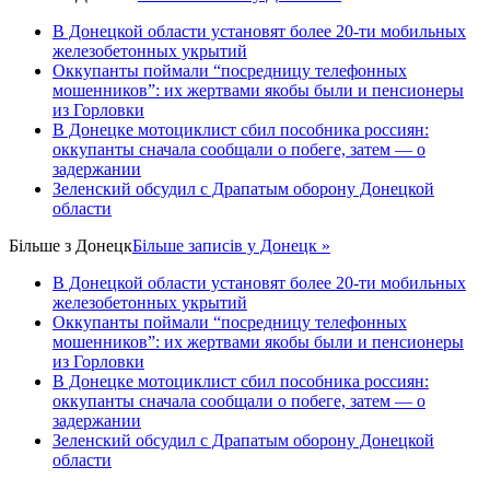
В Донецкой области установят более 20-ти мобильных
железобетонных укрытий
Оккупанты поймали “посредницу телефонных
мошенников”: их жертвами якобы были и пенсионеры
из Горловки
В Донецке мотоциклист сбил пособника россиян:
оккупанты сначала сообщали о побеге, затем — о
задержании
Зеленский обсудил с Драпатым оборону Донецкой
области
Більше з
Донецк
Більше записів у Донецк »
В Донецкой области установят более 20-ти мобильных
железобетонных укрытий
Оккупанты поймали “посредницу телефонных
мошенников”: их жертвами якобы были и пенсионеры
из Горловки
В Донецке мотоциклист сбил пособника россиян:
оккупанты сначала сообщали о побеге, затем — о
задержании
Зеленский обсудил с Драпатым оборону Донецкой
области