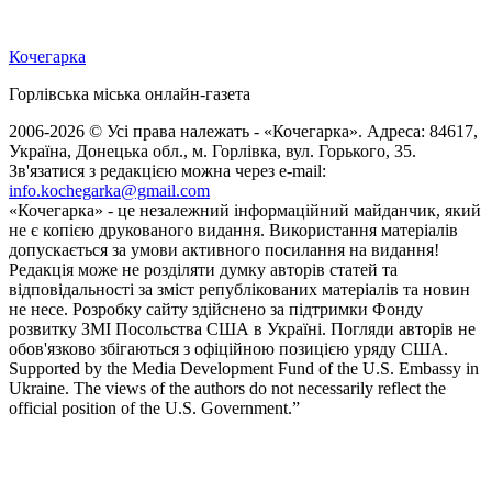
Кочегарка
Горлівська міська онлайн-газета
2006-2026 © Усі права належать - «Кочегарка». Адреса: 84617,
Україна, Донецька обл., м. Горлівка, вул. Горького, 35.
Зв'язатися з редакцією можна через e-mail:
info.kochegarka@gmail.com
«Кочегарка» - це незалежний інформаційний майданчик, який
не є копією друкованого видання. Використання матеріалів
допускається за умови активного посилання на видання!
Редакція може не розділяти думку авторів статей та
відповідальності за зміст републікованих матеріалів та новин
не несе. Розробку сайту здійснено за підтримки Фонду
розвитку ЗМІ Посольства США в Україні. Погляди авторів не
обов'язково збігаються з офіційною позицією уряду США.
Supported by the Media Development Fund of the U.S. Embassy in
Ukraine. The views of the authors do not necessarily reflect the
official position of the U.S. Government.”