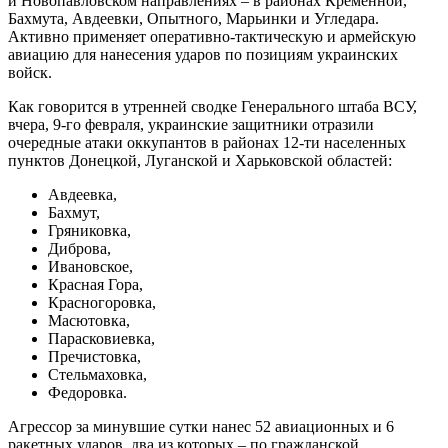
и Новопавловском направлениях – в районах Кременной,
Бахмута, Авдеевки, Опытного, Марьинки и Угледара.
Активно применяет оперативно-тактическую и армейскую
авиацию для нанесения ударов по позициям украинских
войск.
Как говорится в утренней сводке Генерального штаба ВСУ,
вчера, 9-го февраля, украинские защитники отразили
очередные атаки оккупантов в районах 12-ти населенных
пунктов Донецкой, Луганской и Харьковской областей:
Авдеевка,
Бахмут,
Гряниковка,
Диброва,
Ивановское,
Красная Гора,
Красногоровка,
Масютовка,
Парасковиевка,
Пречистовка,
Стельмаховка,
Федоровка.
Агрессор за минувшие сутки нанес 52 авиационных и 6
ракетных ударов, два из которых – по гражданской