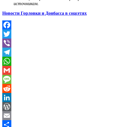
источникам.
Новости Горловки и Донбасса в cоцсетях
Facebook
Twitter
Viber
Telegram
WhatsApp
Gmail
Message
Reddit
LinkedIn
WordPress
Email