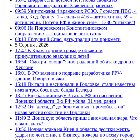
Горловки от оккупантов. Заявлено о раненых
09:59
Уничтожены 4 вражеских РСЗО, 7 средств ПВО, 4
танка, 3 ед. броне-, 1 – спец- и 416 – автотехники, 59 –
артиллерии. Потери РФ в живой силе – 1330 “штыков”!
09:06
На Покровском и Константиновском
направлениях — одинаковое число атак
08:13
Яблучний Спас: дата, традиції та прикмети
5 Серпня , 2026
17:47
В Краматорской громаде объявили
принудительную эвакуацию детей
16:54
“Смотри, овощи”: пострадавший об атаке дрона в
Херсоне
16:01
В РФ заявили о подрыве разработчика FPV-
дронов. Говорят, выжил
15:18
Пытали и насиловали в Горловке: стали известны
имена трех боевиков банды Безлера
13:25
Еще как минимум 35 атак РФ по населению
Донецкой области: 3-х РФ убила, 31 чел. ранен
12:32
От “детсада” до безымянных “промобъектов”:
новая версия событий из Горловки
11:49
В Донецкую область пришла аномальная жара. Что
важно знать?
10:56
Ночная атака на Киев и область: десятки жертв,
удары по логистике и бизнесу, пожары по всему городу