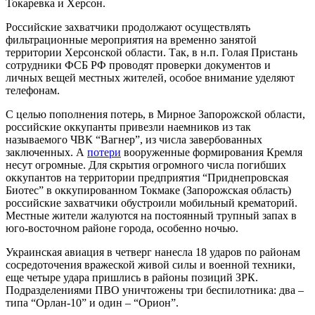
Токаревка и Херсон.
Российские захватчики продолжают осуществлять
фильтрационные мероприятия на временно занятой
территории Херсонской области. Так, в н.п. Голая Пристань
сотрудники ФСБ РФ проводят проверки документов и
личных вещей местных жителей, особое внимание уделяют
телефонам.
С целью пополнения потерь, в Мирное Запорожской области,
российские оккупанты привезли наемников из так
называемого ЧВК “Вагнер”, из числа завербованных
заключенных. А
потери
вооруженные формирования Кремля
несут огромные. Для скрытия огромного числа погибших
оккупантов на территории предприятия “Приднепровская
Биотес” в оккупированном Токмаке (Запорожская область)
российские захватчики обустроили мобильный крематорий.
Местные жители жалуются на постоянный трупный запах в
юго-восточном районе города, особенно ночью.
Украинская авиация в четверг нанесла 18 ударов по районам
сосредоточения вражеской живой силы и военной техники,
еще четыре удара пришлись в районы позиций ЗРК.
Подразделениями ПВО уничтожены три беспилотника: два –
типа “Орлан-10” и один – “Орион”.