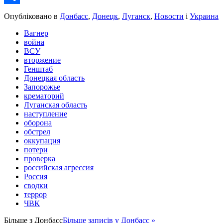
Share
Опубліковано в
Донбасс
,
Донецк
,
Луганск
,
Новости
і
Украина
Вагнер
война
ВСУ
вторжение
Генштаб
Донецкая область
Запорожье
крематорий
Луганская область
наступление
оборона
обстрел
оккупация
потери
проверка
российская агрессия
Россия
сводки
террор
ЧВК
Більше з
Донбасс
Більше записів у Донбасс »