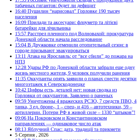
табачных гигантов: будет ли дефицит
16:40
Пушилин “нарисовал” Горловке 190 тысяч
населения
16:09
Прилади та аксесуари: флоуметр та літієві
батарейки для лічильника
15:57
Расстрел пленного под Волновахой: прокуратура
Донецкой области начала расследование
15:04
В Дружковке отменили отопительный сезон: в
городе призывают эвакуироваться
13:11
Атака на Ярославль: от “все сбили” до пожара на
НПЗ
12:28
Удары РФ по Донецкой области забрали еще одну
жизнь местного жителя, 9 человек получили ранения
11:35
Оккупанты опять заявили о планах снести десятки
многоэтажек в Северскодонецке
10:42
Цифры есть, деталей нет: новая сводка из
Горловки от оккупантов. Заявлено о раненых
09:59
Уничтожены 4 вражеских РСЗО, 7 средств ПВО, 4
танка, 3 ед. броне-, 1 – спец- и 416 – автотехники, 59 –
артиллерии. Потери РФ в живой силе – 1330 “штыков”!
09:06
На Покровском и Константиновском
направлениях — одинаковое число атак
08:13
Яблучний Спас: дата, традиції та прикмети
5 Серпня , 2026