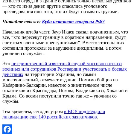
Из всего отряда в Украине остались только несколько десятков
— кто-то из-за денег, другие опасались уголовного
преследования или того, что их будут называть трусами.
Читайте также:
Куда исчезают генералы РФ?
Начальник штаба части Заур Икаев сказал подчиненным, что
все, “кто пересекут границу в обратном направлении, будут
считаться военными преступниками”. Вместо этого на них
составили протоколы за нарушение дисциплины, а потом
уволили со службы.
Это
не единственный известный случай массового отказа
военных или сотрудников Росгвардии участвовать в боевых
действиях
на территории Украины, но самый
многочисленный, отмечает издание. Помимо бойцов из
Кабардино-Балкарии, известно о значительном числе
отказников из Краснодара, Пскова, Владикавказа, Хакасии и
Крыма. Со всеми поступили точно так же – уволили со
службы.
Тем временем, сегодня утром
в ВСУ подтвердили
ликвидацию еще 140 российских захватчиков
.