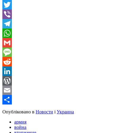
Facebook
Twitter
Viber
Telegram
WhatsApp
Gmail
Message
Reddit
LinkedIn
WordPress
Email
Share
Опубліковано в
Новости
і
Украина
армия
война
вторжение