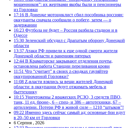
мошенников”: их жертвами якобы были и пенсионеры
из Горловки
17:16
В Донецке мотоциклист сбил пособника россиян:
оккупанты сначала сообщали о побеге, затем — о
задержании
16:23
Футбола не будет – Россия разбила стадион и в
Одессе
15:30
Зеленский обсудил с Драпатым оборону Донецкой
области
13:37
Атаки РФ привели к еще одной смерти жителя
Донецкой области и ранениям пятерых
12:44
В Краматорске закрывают отделения почты,
остановлена работа Станции переливания крови
11:51
Что “считает” в своих z-сводках гауляйтер
оккупированной Горловки?
11:08
Z-власти взялись за вещи жителей Донецкой
области: в оккупации будут отжимать мебель и
быттехнику
10:15
Уничтожены 2 вражеских РСЗО, 3 средств ПВО,
танк, 11 ед. броне-, 6 – спец- и 386 – автотехники, 67 –
артиллерии. Потери РФ в живой силе – 1210 “штыков”!
09:22
Именно здесь сейчас самый ад: основные бои идут
в 20–50 км от Горловки
6 Серпня , 2026
17:33
Россияне уничтожили склады с продукцией двух