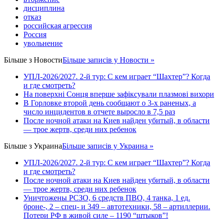
дисциплина
отказ
российская агрессия
Россия
увольнение
Більше з
Новости
Більше записів у Новости »
УПЛ-2026/2027. 2-й тур: С кем играет “Шахтер”? Когда
и где смотреть?
На поверхні Сонця вперше зафіксували плазмові вихори
В Горловке второй день сообщают о 3-х раненых, а
число инцидентов в отчете выросло в 7,5 раз
После ночной атаки на Киев найден убитый, в области
— трое жертв, среди них ребенок
Більше з
Украина
Більше записів у Украина »
УПЛ-2026/2027. 2-й тур: С кем играет “Шахтер”? Когда
и где смотреть?
После ночной атаки на Киев найден убитый, в области
— трое жертв, среди них ребенок
Уничтожены РСЗО, 6 средств ПВО, 4 танка, 1 ед.
броне-, 2 – спец- и 349 – автотехники, 58 – артиллерии.
Потери РФ в живой силе – 1190 “штыков”!