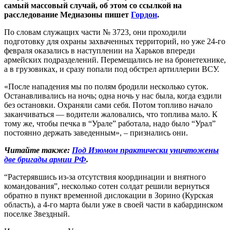
самый массовый случай, об этом со ссылкой на
расследование Медиазоны пишет
Гордон
.
По словам служащих части № 3723, они проходили
подготовку для охраны захваченных территорий, но уже 24-го
февраля оказались в наступлении на Харьков впереди
армейских подразделений. Перемещались не на бронетехнике,
а в грузовиках, и сразу попали под обстрел артиллерии ВСУ.
«После нападения мы по полям бродили несколько суток.
Останавливались на ночь; одна ночь у нас была, когда ездили
без остановки. Охраняли сами себя. Потом топливо начало
заканчиваться — водители жаловались, что топлива мало. К
тому же, чтобы печка в “Урале” работала, надо было “Урал”
постоянно держать заведенным», – признались они.
Читайте также:
Под Изюмом практически уничтожены
две бригады армии РФ
.
“Растерявшись из-за отсутствия координации и внятного
командования”, несколько сотен солдат решили вернуться
обратно в пункт временной дислокации в Зорино (Курская
область), а 4-го марта были уже в своей части в кабардинском
поселке Звездный.