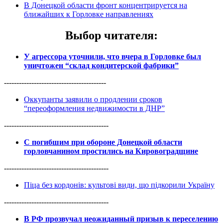
В Донецкой области фронт концентрируется на
ближайших к Горловке направлениях
Выбор читателя
:
У агрессора уточнили, что вчера в Горловке был
уничтожен “склад кондитерской фабрики”
-----------------------------------------
Оккупанты заявили о продлении сроков
“переоформления недвижимости в ДНР”
------------------------------------------
С погибшим при обороне Донецкой области
горловчанином простились на Кировоградщине
------------------------------------------
Піца без кордонів: культові види, що підкорили Україну
------------------------------------------
В РФ прозвучал неожиданный призыв к переселению