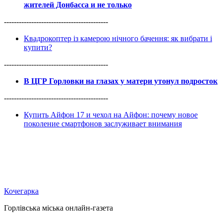
жителей Донбасса и не только
------------------------------------------
Квадрокоптер із камерою нічного бачення: як вибрати і
купити?
------------------------------------------
В ЦГР Горловки на глазах у матери утонул подросток
------------------------------------------
Купить Айфон 17 и чехол на Айфон: почему новое
поколение смартфонов заслуживает внимания
Кочегарка
Горлівська міська онлайн-газета