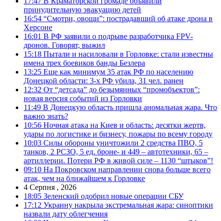
17:47
В Краматорской громаде объявили
принудительную эвакуацию детей
16:54
“Смотри, овощи”: пострадавший об атаке дрона в
Херсоне
16:01
В РФ заявили о подрыве разработчика FPV-
дронов. Говорят, выжил
15:18
Пытали и насиловали в Горловке: стали известны
имена трех боевиков банды Безлера
13:25
Еще как минимум 35 атак РФ по населению
Донецкой области: 3-х РФ убила, 31 чел. ранен
12:32
От “детсада” до безымянных “промобъектов”:
новая версия событий из Горловки
11:49
В Донецкую область пришла аномальная жара. Что
важно знать?
10:56
Ночная атака на Киев и область: десятки жертв,
удары по логистике и бизнесу, пожары по всему городу
10:03
Силы обороны уничтожили 2 средства ПВО, 5
танков, 2 РСЗО, 5 ед. броне- и 449 – автотехники, 65 –
артиллерии. Потери РФ в живой силе – 1130 “штыков”!
09:10
На Покровском направлении снова больше всего
атак, чем на ближайшем к Горловке
4 Серпня , 2026
18:05
Зеленский одобрил новые операции СБУ
17:12
Украину накрыла экстремальная жара: синоптики
назвали дату облегчения