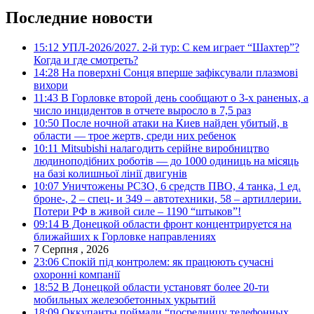
Последние новости
15:12
УПЛ-2026/2027. 2-й тур: С кем играет “Шахтер”?
Когда и где смотреть?
14:28
На поверхні Сонця вперше зафіксували плазмові
вихори
11:43
В Горловке второй день сообщают о 3-х раненых, а
число инцидентов в отчете выросло в 7,5 раз
10:50
После ночной атаки на Киев найден убитый, в
области — трое жертв, среди них ребенок
10:11
Mitsubishi налагодить серійне виробництво
людиноподібних роботів — до 1000 одиниць на місяць
на базі колишньої лінії двигунів
10:07
Уничтожены РСЗО, 6 средств ПВО, 4 танка, 1 ед.
броне-, 2 – спец- и 349 – автотехники, 58 – артиллерии.
Потери РФ в живой силе – 1190 “штыков”!
09:14
В Донецкой области фронт концентрируется на
ближайших к Горловке направлениях
7 Серпня , 2026
23:06
Спокій під контролем: як працюють сучасні
охоронні компанії
18:52
В Донецкой области установят более 20-ти
мобильных железобетонных укрытий
18:09
Оккупанты поймали “посредницу телефонных