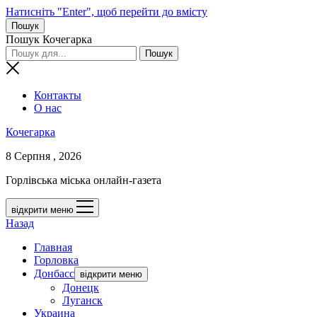
Натисніть "Enter", щоб перейти до вмісту
Пошук
Пошук Кочегарка
Контакты
О нас
Кочегарка
8 Серпня , 2026
Горлівська міська онлайн-газета
відкрити меню
Назад
Главная
Горловка
Донбасс
відкрити меню
Донецк
Луганск
Украина