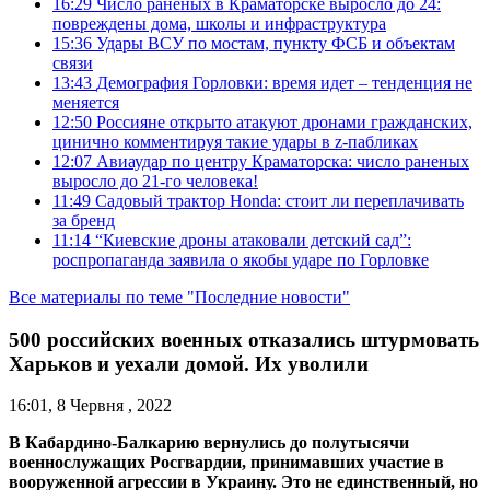
16:29
Число раненых в Краматорске выросло до 24:
повреждены дома, школы и инфраструктура
15:36
Удары ВСУ по мостам, пункту ФСБ и объектам
связи
13:43
Демография Горловки: время идет – тенденция не
меняется
12:50
Россияне открыто атакуют дронами гражданских,
цинично комментируя такие удары в z-пабликах
12:07
Авиаудар по центру Краматорска: число раненых
выросло до 21-го человека!
11:49
Садовый трактор Honda: стоит ли переплачивать
за бренд
11:14
“Киевские дроны атаковали детский сад”:
роспропаганда заявила о якобы ударе по Горловке
Все материалы по теме "Последние новости"
500 российских военных отказались штурмовать
Харьков и уехали домой. Их уволили
16:01, 8 Червня , 2022
В Кабардино‑Балкарию вернулись до полутысячи
военнослужащих Росгвардии, принимавших участие в
вооруженной агрессии в Украину. Это не единственный, но