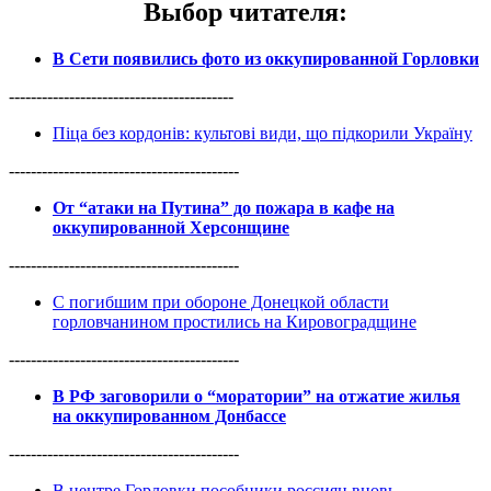
Выбор читателя
:
В Сети появились фото из оккупированной Горловки
-----------------------------------------
Піца без кордонів: культові види, що підкорили Україну
------------------------------------------
От “атаки на Путина” до пожара в кафе на
оккупированной Херсонщине
------------------------------------------
С погибшим при обороне Донецкой области
горловчанином простились на Кировоградщине
------------------------------------------
В РФ заговорили о “моратории” на отжатие жилья
на оккупированном Донбассе
------------------------------------------
В центре Горловки пособники россиян вновь