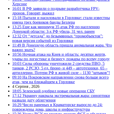
Херсоне
16:01
В РФ заявили о подрыве разработчика FPV-
дронов. Говорят, выжил
15:18
Пытали и насиловали в Горловке: стали известны
имена трех боевиков банды Безлера
13:25
Еще как минимум 35 атак РФ по населению
Донецкой области: 3-х РФ убила, 31 чел. ранен
12:32
От “детсада” до безымянных “промобъектов”:
новая версия событий из Горловки
11:49
В Донецкую область пришла аномальная жара. Что
важно знать?
10:56
Ночная атака на Киев и область: десятки жертв,
удары по логистике и бизнесу, пожары по всему городу
10:03
Силы обороны уничтожили 2 средства ПВО, 5
танков, 2 РСЗО, 5 ед. броне- и 449 – автотехники, 65 –
артиллерии. Потери РФ в живой силе – 1130 “штыков”!
09:10
На Покровском направлении снова больше всего
атак, чем на ближайшем к Горловке
4 Серпня , 2026
18:05
Зеленский одобрил новые операции СБУ
17:12
Украину накрыла экстремальная жара: синоптики
назвали дату облегчения
16:29
Число раненых в Краматорске выросло до 24:
повреждены дома, школы и инфраструктура
15:36
Удары ВСУ по мостам, пункту ФСБ и объектам