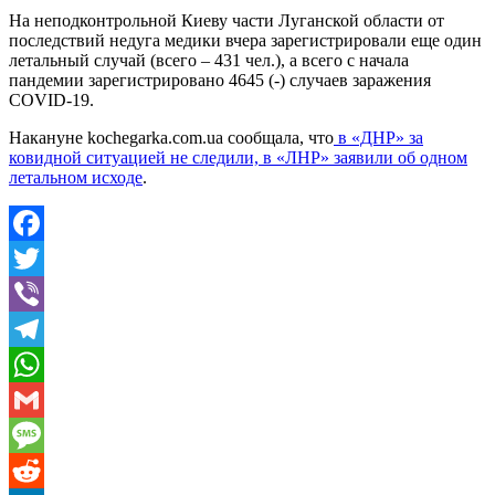
На неподконтрольной Киеву части Луганской области от
последствий недуга медики вчера зарегистрировали еще один
летальный случай (всего – 431 чел.), а всего с начала
пандемии зарегистрировано 4645 (-) случаев заражения
COVID-19.
Накануне kochegarka.com.ua сообщала, что
в «ДНР» за
ковидной ситуацией не следили, в «ЛНР» заявили об одном
летальном исходе
.
Facebook
Twitter
Viber
Telegram
WhatsApp
Gmail
Message