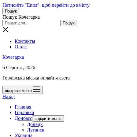
Натисніть "Enter", щоб перейти до вмісту
Пошук
Пошук Кочегарка
Контакты
О нас
Кочегарка
6 Серпня , 2026
Горлівська міська онлайн-газета
відкрити меню
Назад
Главная
Горловка
Донбасс
відкрити меню
Донецк
Луганск
Украина