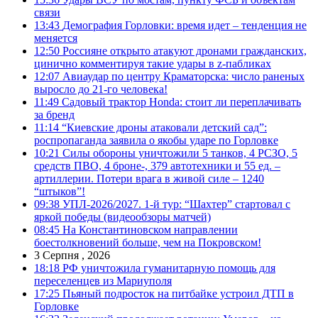
связи
13:43
Демография Горловки: время идет – тенденция не
меняется
12:50
Россияне открыто атакуют дронами гражданских,
цинично комментируя такие удары в z-пабликах
12:07
Авиаудар по центру Краматорска: число раненых
выросло до 21-го человека!
11:49
Садовый трактор Honda: стоит ли переплачивать
за бренд
11:14
“Киевские дроны атаковали детский сад”:
роспропаганда заявила о якобы ударе по Горловке
10:21
Силы обороны уничтожили 5 танков, 4 РСЗО, 5
средств ПВО, 4 броне-, 379 автотехники и 55 ед. –
артиллерии. Потери врага в живой силе – 1240
“штыков”!
09:38
УПЛ-2026/2027. 1-й тур: “Шахтер” стартовал с
яркой победы (видеообзоры матчей)
08:45
На Константиновском направлении
боестолкновений больше, чем на Покровском!
3 Серпня , 2026
18:18
РФ уничтожила гуманитарную помощь для
переселенцев из Мариуполя
17:25
Пьяный подросток на питбайке устроил ДТП в
Горловке