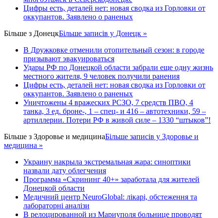
Цифры есть, деталей нет: новая сводка из Горловки от
оккупантов. Заявлено о раненых
Більше з
Донецк
Більше записів у Донецк »
В Дружковке отменили отопительный сезон: в городе
призывают эвакуироваться
Удары РФ по Донецкой области забрали еще одну жизнь
местного жителя, 9 человек получили ранения
Цифры есть, деталей нет: новая сводка из Горловки от
оккупантов. Заявлено о раненых
Уничтожены 4 вражеских РСЗО, 7 средств ПВО, 4
танка, 3 ед. броне-, 1 – спец- и 416 – автотехники, 59 –
артиллерии. Потери РФ в живой силе – 1330 “штыков”!
Більше з
Здоровье и медицина
Більше записів у Здоровье и
медицина »
Украину накрыла экстремальная жара: синоптики
назвали дату облегчения
Программа «Скрининг 40+» заработала для жителей
Донецкой области
Медичний центр NeuroGlobal: лікарі, обстеження та
лабораторні аналізи
В релоцированной из Мариуполя больнице проводят