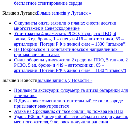
бесплатное стентирование сердца
Більше з
Луганск
Більше записів у Луганск »
Оккупанты опять заявили о планах снести десятки
многоэтажек в Северскодонецке
Уничтожены 4 вражеских РСЗО, 7 средств ПВО, 4
танка, 3 ед. броне-, 1 – спец- и 416 – автотехники, 59 –
артиллерии. Потери РФ в живой силе – 1330 “штыков”!
На Покровском и Константиновском направлениях —
одинаковое число атак
Силы обороны уничтожили 2 средства ПВО, 5 танков, 2
РСЗО, 5 ед. броне- и 449 – автотехники, 65 –
артиллерии. Потери РФ в живой силе – 1130 “штыков”!
Більше з
Новости
Більше записів у Новости »
Прилади та аксесуари: флоуметр та літієві батарейки для
лічильника
В Дружковке отменили отопительный сезон: в городе
призывают эвакуироваться
Атака на Ярославль: от “все сбили” до пожара на НПЗ
Удары РФ по Донецкой области забрали еще одну жизнь
местного жителя, 9 человек получили ранения