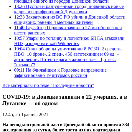
площади одного из городов Донецкой области
13:26
Пустой и разрушенный город: появились новые
кадры из прифронтовой Дружковки
12:33
Захватчики из ВС РФ убили в Донецкой области
еще двоих, ранены 4 местных жителей
11:40
Гауляйтер Горловки заявил о 27-ми обстрелах и
шести раненых
10:57
Удары по топливу и логистике: БПЛА атаковали
НПЗ, аэродром и хаб Wildberries
10:04
Силы обороны уничтожили 8 РСЗО, 2 средства
ПВО, 10 броне-, 2 спец-, 456 автотехники и 69 ед. –
артиллерии. Потери врага в живой силе – 1,5 тыс.
“штыков”!
09:11
На ближайшем к Горловке направление
зафиксировано 19 штурмов россиян
Все материалы по теме "Последние новости"
COVID-19: в Донецке заявили о 22 умерших, а в
Луганске — об одном
12:45, 25 Травня , 2021
На неподконтрольной части Донецкой области провели 834
исследования за сутки, более трети из них подтвердили