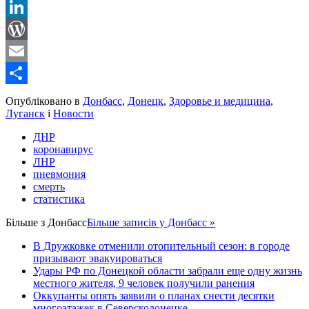
Reddit
LinkedIn
WordPress
Email
Share
Опубліковано в
Донбасс
,
Донецк
,
Здоровье и медицина
,
Луганск
і
Новости
ДНР
коронавирус
ЛНР
пневмония
смерть
статистика
Більше з
Донбасс
Більше записів у Донбасс »
В Дружковке отменили отопительный сезон: в городе
призывают эвакуироваться
Удары РФ по Донецкой области забрали еще одну жизнь
местного жителя, 9 человек получили ранения
Оккупанты опять заявили о планах снести десятки
многоэтажек в Северскодонецке