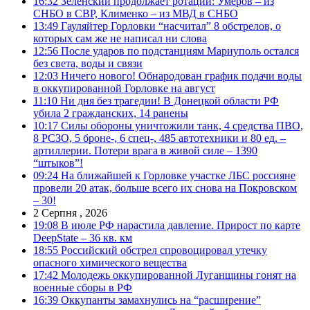
16:32
Зеленский продолжает ротации: Умеров – из
СНБО в СВР, Клименко – из МВД в СНБО
13:49
Гауляйтер Горловки “насчитал” 8 обстрелов, о
которых сам же не написал ни слова
12:56
После ударов по подстанциям Мариуполь остался
без света, воды и связи
12:03
Ничего нового! Обнародован график подачи воды
в оккупированной Горловке на август
11:10
Ни дня без трагедии! В Донецкой области РФ
убила 2 гражданских, 14 ранены
10:17
Силы обороны уничтожили танк, 4 средства ПВО,
8 РСЗО, 5 броне-, 6 спец-, 485 автотехники и 80 ед. –
артиллерии. Потери врага в живой силе – 1390
“штыков”!
09:24
На ближайшей к Горловке участке ЛБС россияне
провели 20 атак, больше всего их снова на Покровском
– 30!
2 Серпня , 2026
19:08
В июле РФ нарастила давление. Прирост по карте
DeepState – 36 кв. км
18:55
Российский обстрел спровоцировал утечку
опасного химического вещества
17:42
Молодежь оккупированной Луганщины гонят на
военные сборы в РФ
16:39
Оккупанты замахнулись на “расширение”