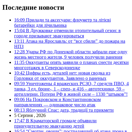
Последние новости
16:09
Прилади та аксесуари: флоуметр та літієві
батарейки для лічильника
15:04
В Дружковке отменили отопительный сезон: в
городе призывают эвакуироваться
13:11
Атака на Ярославль: от “все сбили” до пожара на
НПЗ
12:28
Удары РФ по Донецкой области забрали еще одну
жизнь местного жителя, 9 человек получили ранения
11:35
Оккупанты опять заявили о планах снести десятки
многоэтажек в Северскодонецке
10:42
Цифры есть, деталей нет: новая сводка из
Горловки от оккупантов. Заявлено о раненых
09:59
Уничтожены 4 вражеских РСЗО, 7 средств ПВО, 4
танка, 3 ед. броне-, 1 – спец- и 416 – автотехники, 59 –
артиллерии. Потери РФ в живой силе – 1330 “штыков”!
09:06
На Покровском и Константиновском
направлениях — одинаковое число атак
08:13
Яблучний Спас: дата, традиції та прикмети
5 Серпня , 2026
17:47
В Краматорской громаде объявили
принудительную эвакуацию детей
16:54
“Смотри, овощи”: пострадавший об атаке дрона в