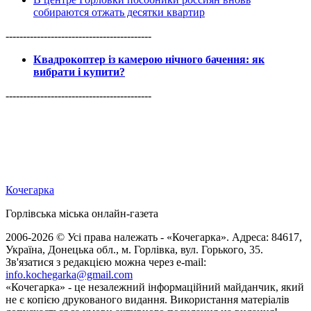
собираются отжать десятки квартир
------------------------------------------
Квадрокоптер із камерою нічного бачення: як
вибрати і купити?
------------------------------------------
Кочегарка
Горлівська міська онлайн-газета
2006-2026 © Усі права належать - «Кочегарка». Адреса: 84617,
Україна, Донецька обл., м. Горлівка, вул. Горького, 35.
Зв'язатися з редакцією можна через e-mail:
info.kochegarka@gmail.com
«Кочегарка» - це незалежний інформаційний майданчик, який
не є копією друкованого видання. Використання матеріалів