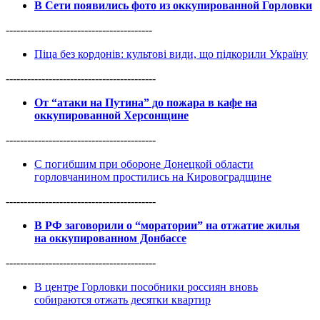
В Сети появились фото из оккупированной Горловки
-----------------------------------------
Піца без кордонів: культові види, що підкорили Україну
------------------------------------------
От “атаки на Путина” до пожара в кафе на
оккупированной Херсонщине
------------------------------------------
С погибшим при обороне Донецкой области
горловчанином простились на Кировоградщине
------------------------------------------
В РФ заговорили о “моратории” на отжатие жилья
на оккупированном Донбассе
------------------------------------------
В центре Горловки пособники россиян вновь
собираются отжать десятки квартир