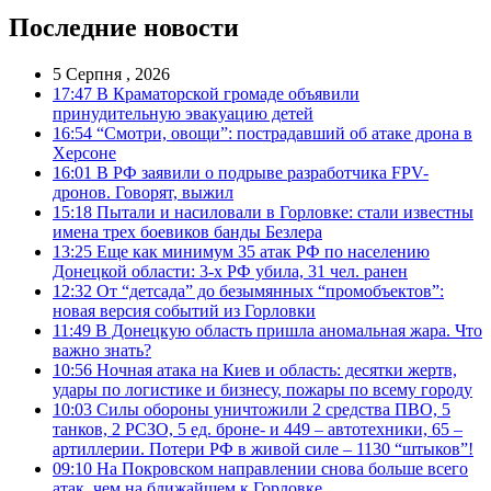
Последние новости
5 Серпня , 2026
17:47
В Краматорской громаде объявили
принудительную эвакуацию детей
16:54
“Смотри, овощи”: пострадавший об атаке дрона в
Херсоне
16:01
В РФ заявили о подрыве разработчика FPV-
дронов. Говорят, выжил
15:18
Пытали и насиловали в Горловке: стали известны
имена трех боевиков банды Безлера
13:25
Еще как минимум 35 атак РФ по населению
Донецкой области: 3-х РФ убила, 31 чел. ранен
12:32
От “детсада” до безымянных “промобъектов”:
новая версия событий из Горловки
11:49
В Донецкую область пришла аномальная жара. Что
важно знать?
10:56
Ночная атака на Киев и область: десятки жертв,
удары по логистике и бизнесу, пожары по всему городу
10:03
Силы обороны уничтожили 2 средства ПВО, 5
танков, 2 РСЗО, 5 ед. броне- и 449 – автотехники, 65 –
артиллерии. Потери РФ в живой силе – 1130 “штыков”!
09:10
На Покровском направлении снова больше всего
атак, чем на ближайшем к Горловке