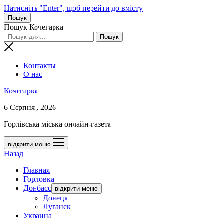
Натисніть "Enter", щоб перейти до вмісту
Пошук
Пошук Кочегарка
Контакты
О нас
Кочегарка
6 Серпня , 2026
Горлівська міська онлайн-газета
відкрити меню
Назад
Главная
Горловка
Донбасс
відкрити меню
Донецк
Луганск
Украина