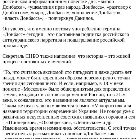
российском информационном повестке дня: «выбор
Донбасса», «ущемления прав народа Донбасса», «разговор с
Донбассом», «народ Донбасса», «ополчение Донбасса»,
«власть Донбасса», – подчеркнул Данилов.
Он уверен, что именно поэтому употребление термина
«Донбасс» сегодня – это постоянная подпитка российского
антиукраинского нарратива и подыгрывание российской
пропаганде.
Секреталь СНБО также напомнил, что история – это живой
процесс постоянных изменений.
“То, что считалось аксиомой сто пятьдесят и даже десять лет
назад, может быть коренным образом пересмотрено с точки
зрения дня сегодняшнего. И если, например, в 18-м веке
понятие «Московия» было общепринятым для определения
земель, входящих в состав современной России, то в 21-м
веке, к сожалению, это название не является актуальным.
Таким же неактуальным является термин «Малороссия» для
названия территории современной Украины. Не говоря уже о
различных искусственных советских названиях городов и сел
– «Пионерское», «Октябрьское», «Ленинское» и др.
Изменилось время и изменились обстоятельства. С этой точки
зрения нельзя рассматривать понятие «Донбасс» как