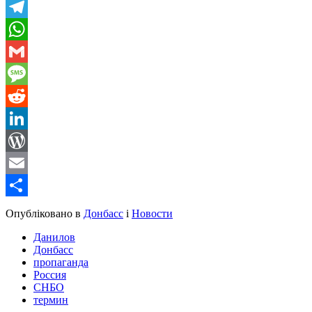
Viber
Telegram
WhatsApp
Gmail
Message
Reddit
LinkedIn
WordPress
Email
Share
Опубліковано в
Донбасс
і
Новости
Данилов
Донбасс
пропаганда
Россия
СНБО
термин