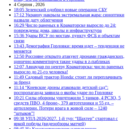
4 Серпня , 2026
18:05
Зеленский одобрил новые операции СБУ
17:12
Украину накрыла экстремальная жара: синоптики
назвали дату облегчения
16:29
Число раненых в Краматорске выросло до 24:
повреждены дома, школы и инфраструктура
15:36
Удары ВСУ по мостам, пункту ФСБ и объектам
связи
13:43
Демография Горловки: время идет – тенденция не
меняется
12:50
Россияне открыто атакуют дронами гражданских,
цинично комментируя такие удары в z-пабликах
12:07
Авиаудар по центру Краматорска: число раненых
выросло до 21-го человека!
11:49
Садовый трактор Honda: стоит ли переплачивать
за бренд
11:14
“Киевские дроны атаковали детский сад”:
роспропаганда заявила о якобы ударе по Горловке
10:21
Силы обороны уничтожили 5 танков, 4 РСЗО, 5
средств ПВО, 4 броне-, 379 автотехники и 55 ед. –
артиллерии. Потери врага в живой силе – 1240
“штыков”!
09:38
УПЛ-2026/2027. 1-й тур: “Шахтер” стартовал с
яркой победы (видеообзоры матчей)
08:45
На Константиновском направлении