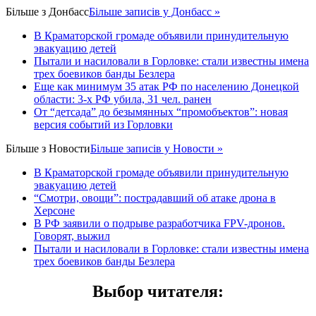
Більше з
Донбасс
Більше записів у Донбасс »
В Краматорской громаде объявили принудительную
эвакуацию детей
Пытали и насиловали в Горловке: стали известны имена
трех боевиков банды Безлера
Еще как минимум 35 атак РФ по населению Донецкой
области: 3-х РФ убила, 31 чел. ранен
От “детсада” до безымянных “промобъектов”: новая
версия событий из Горловки
Більше з
Новости
Більше записів у Новости »
В Краматорской громаде объявили принудительную
эвакуацию детей
“Смотри, овощи”: пострадавший об атаке дрона в
Херсоне
В РФ заявили о подрыве разработчика FPV-дронов.
Говорят, выжил
Пытали и насиловали в Горловке: стали известны имена
трех боевиков банды Безлера
Выбор читателя
: