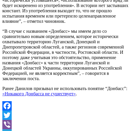
«исторически устоявшееся», «использование которого вряд ли
будет искоренено из употребления». В истории нет застывших
констант. Из употребления выходит то, что не прошло
испытания временем или претерпело целенаправленное
влияние”, – отметил чиновник.
“В случае с названием «Донбасс» мы имеем дело со
сравнительно новым определением, которое исторически
охватывало территорию Луганской, Донецкой и
Днепропетровской областей, а также регионов современной
Российской Федерации, в частности, Ростовской области. И
поэтому даже учитывая это обстоятельство, применение
названия «Донбасс» к части территории Луганской и
Донецкой областей Украины, оккупированных Российской
Федерацией, не является корректным”, – говорится в
заключении поста.
Ранее Данилов призывал не использовать понятие “Донбасс”:
«Никакого Донбасса не существует»
.
Facebook
Twitter