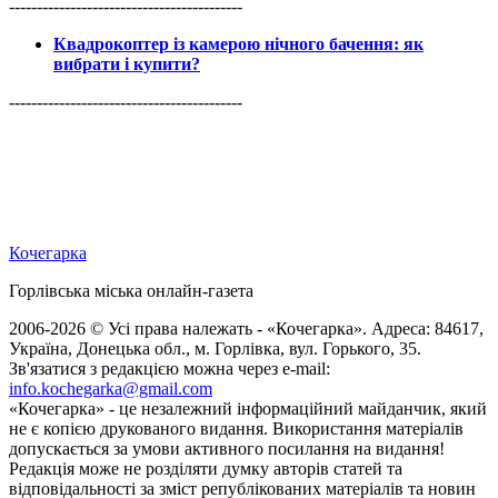
------------------------------------------
Квадрокоптер із камерою нічного бачення: як
вибрати і купити?
------------------------------------------
Кочегарка
Горлівська міська онлайн-газета
2006-2026 © Усі права належать - «Кочегарка». Адреса: 84617,
Україна, Донецька обл., м. Горлівка, вул. Горького, 35.
Зв'язатися з редакцією можна через e-mail:
info.kochegarka@gmail.com
«Кочегарка» - це незалежний інформаційний майданчик, який
не є копією друкованого видання. Використання матеріалів
допускається за умови активного посилання на видання!
Редакція може не розділяти думку авторів статей та
відповідальності за зміст републікованих матеріалів та новин