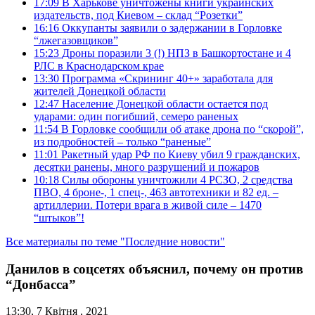
17:09
В Харькове уничтожены книги украинских
издательств, под Киевом – склад “Розетки”
16:16
Оккупанты заявили о задержании в Горловке
“лжегазовщиков”
15:23
Дроны поразили 3 (!) НПЗ в Башкортостане и 4
РЛС в Краснодарском крае
13:30
Программа «Скрининг 40+» заработала для
жителей Донецкой области
12:47
Население Донецкой области остается под
ударами: один погибший, семеро раненых
11:54
В Горловке сообщили об атаке дрона по “скорой”,
из подробностей – только “раненые”
11:01
Ракетный удар РФ по Киеву убил 9 гражданских,
десятки ранены, много разрушений и пожаров
10:18
Силы обороны уничтожили 4 РСЗО, 2 средства
ПВО, 4 броне-, 1 спец-, 463 автотехники и 82 ед. –
артиллерии. Потери врага в живой силе – 1470
“штыков”!
Все материалы по теме "Последние новости"
Данилов в соцсетях объяснил, почему он против
“Донбасса”
13:30, 7 Квітня , 2021