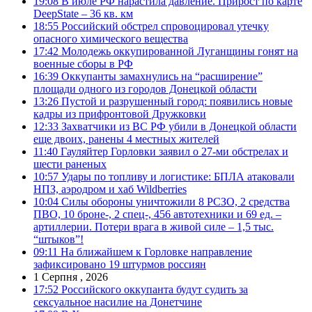
19:08
В июле РФ нарастила давление. Прирост по карте
DeepState – 36 кв. км
18:55
Российский обстрел спровоцировал утечку
опасного химического вещества
17:42
Молодежь оккупированной Луганщины гонят на
военные сборы в РФ
16:39
Оккупанты замахнулись на “расширение”
площади одного из городов Донецкой области
13:26
Пустой и разрушенный город: появились новые
кадры из прифронтовой Дружковки
12:33
Захватчики из ВС РФ убили в Донецкой области
еще двоих, ранены 4 местных жителей
11:40
Гауляйтер Горловки заявил о 27-ми обстрелах и
шести раненых
10:57
Удары по топливу и логистике: БПЛА атаковали
НПЗ, аэродром и хаб Wildberries
10:04
Силы обороны уничтожили 8 РСЗО, 2 средства
ПВО, 10 броне-, 2 спец-, 456 автотехники и 69 ед. –
артиллерии. Потери врага в живой силе – 1,5 тыс.
“штыков”!
09:11
На ближайшем к Горловке направление
зафиксировано 19 штурмов россиян
1 Серпня , 2026
17:52
Российского оккупанта будут судить за
сексуальное насилие на Донетчине