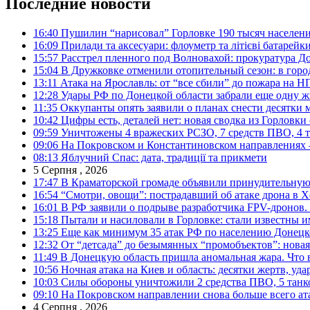
Последние новости
16:40
Пушилин “нарисовал” Горловке 190 тысяч населен
16:09
Прилади та аксесуари: флоуметр та літієві батарейк
15:57
Расстрел пленного под Волновахой: прокуратура До
15:04
В Дружковке отменили отопительный сезон: в горо
13:11
Атака на Ярославль: от “все сбили” до пожара на Н
12:28
Удары РФ по Донецкой области забрали еще одну ж
11:35
Оккупанты опять заявили о планах снести десятки 
10:42
Цифры есть, деталей нет: новая сводка из Горловки
09:59
Уничтожены 4 вражеских РСЗО, 7 средств ПВО, 4 тан
09:06
На Покровском и Константиновском направлениях 
08:13
Яблучний Спас: дата, традиції та прикмети
5 Серпня , 2026
17:47
В Краматорской громаде объявили принудительную
16:54
“Смотри, овощи”: пострадавший об атаке дрона в Х
16:01
В РФ заявили о подрыве разработчика FPV-дронов.
15:18
Пытали и насиловали в Горловке: стали известны и
13:25
Еще как минимум 35 атак РФ по населению Донецкой
12:32
От “детсада” до безымянных “промобъектов”: новая
11:49
В Донецкую область пришла аномальная жара. Что 
10:56
Ночная атака на Киев и область: десятки жертв, уд
10:03
Силы обороны уничтожили 2 средства ПВО, 5 танков
09:10
На Покровском направлении снова больше всего ат
4 Серпня , 2026