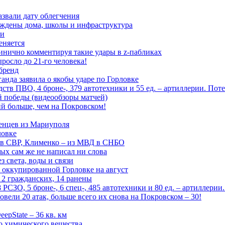
азвали дату облегчения
еждены дома, школы и инфраструктура
зи
еняется
инично комментируя такие удары в z-пабликах
росло до 21-го человека!
 бренд
анда заявила о якобы ударе по Горловке
тв ПВО, 4 броне-, 379 автотехники и 55 ед. – артиллерии. Поте
ой победы (видеообзоры матчей)
й больше, чем на Покровском!
енцев из Мариуполя
ловке
 в СВР, Клименко – из МВД в СНБО
рых сам же не написал ни слова
 света, воды и связи
 оккупированной Горловке на август
 2 гражданских, 14 ранены
СЗО, 5 броне-, 6 спец-, 485 автотехники и 80 ед. – артиллерии
вели 20 атак, больше всего их снова на Покровском – 30!
epState – 36 кв. км
о химического вещества