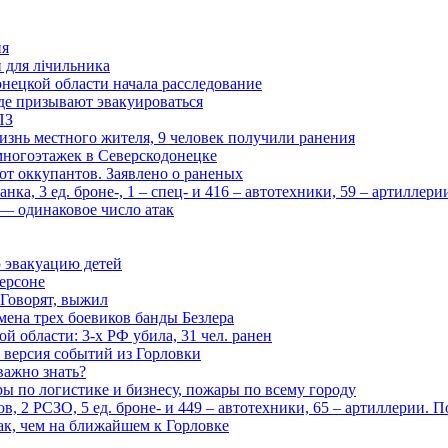
ия
и для лічильника
нецкой области начала расследование
де призывают эвакуироваться
ПЗ
изнь местного жителя, 9 человек получили ранения
многоэтажек в Северскодонецке
 от оккупантов. Заявлено о раненых
ка, 3 ед. броне-, 1 – спец- и 416 – автотехники, 59 – артиллер
— одинаковое число атак
 эвакуацию детей
ерсоне
 Говорят, выжил
мена трех боевиков банды Безлера
 области: 3-х РФ убила, 31 чел. ранен
 версия событий из Горловки
важно знать?
ары по логистике и бизнесу, пожары по всему городу
, 2 РСЗО, 5 ед. броне- и 449 – автотехники, 65 – артиллерии. 
ак, чем на ближайшем к Горловке