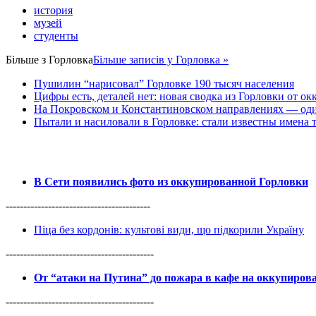
история
музей
студенты
Більше з
Горловка
Більше записів у Горловка »
Пушилин “нарисовал” Горловке 190 тысяч населения
Цифры есть, деталей нет: новая сводка из Горловки от ок
На Покровском и Константиновском направлениях — оди
Пытали и насиловали в Горловке: стали известны имена 
В Сети появились фото из оккупированной Горловки
-----------------------------------------
Піца без кордонів: культові види, що підкорили Україну
------------------------------------------
От “атаки на Путина” до пожара в кафе на оккупиро
------------------------------------------