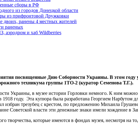
енные сборы в РФ
одного из городов Донецкой области
дры из прифронтовой Дружковки
е двоих, ранены 4 местных жителей
сти раненых
, аэродром и хаб Wildberries
иятия посвященные Дню Соборности Украины. В этом году у
рожного техникума группы 1ТО-2 (куратор Семенова Т.Г.).
ости Украины, в музее истории Горловки немного. К ним можно 
 1918 году. Эта купюра была разработана Георгием Нарбутом д
был избран трезубец с крестом, по предложению Михаила Груше
аине Советской власти эти денежные знаки имели хождение в За
ного творчества, которые имеются в фондах музея, несмотря на т