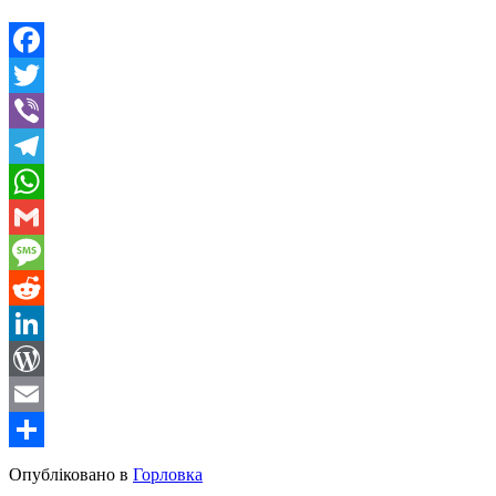
Facebook
Twitter
Viber
Telegram
WhatsApp
Gmail
Message
Reddit
LinkedIn
WordPress
Email
Share
Опубліковано в
Горловка