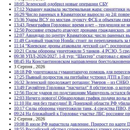
18:05
Зеленский одобрил новые операции СБУ
17:12
Украину накрыла экстремальная жара: синоптики н
16:29
Число раненых в Краматорске выросло до 24: повр
15:36
Удары ВСУ по мостам, пункту ФСБ и объектам свя
13:43
Демография Горловки: время идет – тенденция не м
12:50
Россияне открыто атакуют дронами гражданских, ц
12:07
Авиаудар по центру Краматорска: число раненых вы
11:49
Садовый трактор Honda: стоит ли переплачивать за
11:14
“Киевские дроны атаковали детский сад”: роспропаг
10:21
Силы обороны уничтожили 5 танков, 4 РСЗО, 5 средс
09:38
УПЛ-2026/2027. 1-й тур: “Шахтер” стартовал с ярк
08:45
На Константиновском направлении боестолкновени
3 Серпня , 2026
18:18
РФ уничтожила гуманитарную помощь для пересел
17:25
Пьяный подросток на питбайке устроил ДТП в Гор
16:32
Зеленский продолжает ротации: Умеров – из СНБО
13:49
Гауляйтер Горловки “насчитал” 8 обстрелов, о кото
12:56
После ударов по подстанциям Мариуполь остался без
12:03
Ничего нового! Обнародован график подачи воды в
11:10
Ни дня без трагедии! В Донецкой области РФ убила
10:17
Силы обороны уничтожили танк, 4 средства ПВО, 8 Р
09:24
На ближайшей к Горловке участке ЛБС россияне про
2 Серпня , 2026
19:08
В июле РФ нарастила давление. Прирост по карте De
18:55
Российский обстрел спровоцировал утечку опасног