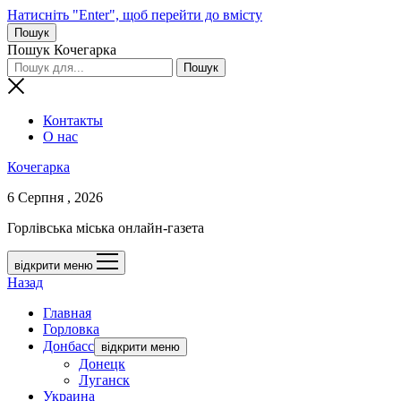
Натисніть "Enter", щоб перейти до вмісту
Пошук
Пошук Кочегарка
Контакты
О нас
Кочегарка
6 Серпня , 2026
Горлівська міська онлайн-газета
відкрити меню
Назад
Главная
Горловка
Донбасс
відкрити меню
Донецк
Луганск
Украина