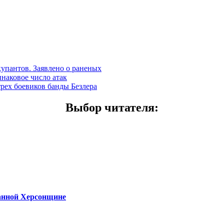
купантов. Заявлено о раненых
наковое число атак
трех боевиков банды Безлера
Выбор читателя
:
ванной Херсонщине