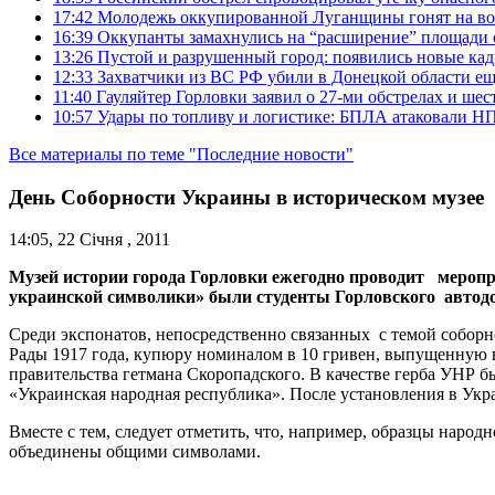
17:42
Молодежь оккупированной Луганщины гонят на во
16:39
Оккупанты замахнулись на “расширение” площади 
13:26
Пустой и разрушенный город: появились новые ка
12:33
Захватчики из ВС РФ убили в Донецкой области ещ
11:40
Гауляйтер Горловки заявил о 27-ми обстрелах и ше
10:57
Удары по топливу и логистике: БПЛА атаковали НПЗ
Все материалы по теме "Последние новости"
День Соборности Украины в историческом музее
14:05, 22 Січня , 2011
Музей истории города Горловки ежегодно проводит меропр
украинской символики» были студенты Горловского автодо
Среди экспонатов, непосредственно связанных с темой соборн
Рады 1917 года, купюру номиналом в 10 гривен, выпущенную в
правительства гетмана Скоропадского. В качестве герба УНР 
«Украинская народная республика». После установления в Укр
Вместе с тем, следует отметить, что, например, образцы народ
объединены общими символами.