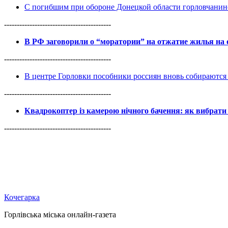
С погибшим при обороне Донецкой области горловчанин
------------------------------------------
В РФ заговорили о “моратории” на отжатие жилья на
------------------------------------------
В центре Горловки пособники россиян вновь собираются 
------------------------------------------
Квадрокоптер із камерою нічного бачення: як вибрати 
------------------------------------------
Кочегарка
Горлівська міська онлайн-газета