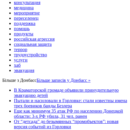
консультация
медицина
мероприятие
переселенец
поддержка
помощь
продукты
российская агрессия
социальная защита
террор
трудоустройство
услуги
хаб
эвакуация
Більше з
Донбасс
Більше записів у Донбасс »
В Краматорской громаде объявили принудительную
эвакуацию детей
Пытали и насиловали в Горловке: стали известны имена
трех боевиков банды Безлера
Еще как минимум 35 атак РФ по населению Донецкой
области: 3-х РФ убила, 31 чел. ранен
От “детсада” до безымянных “промобъектов”: новая
версия событий из Горловки