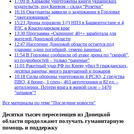
17:09
В Харькове уничтожены книги украинских
издательств, под Киевом – склад “Розетки”
16:16
Оккупанты заявили о задержании в Горловке
“лжегазовщиков”
15:23
Дроны поразили 3 (!) НПЗ в Башкортостане и 4
РЛС в Краснодарском крае
13:30
Программа «Скрининг 40+» заработала для
жителей Донецкой области
12:47
Население Донецкой области остается под
ударами: один погибший, семеро раненых
11:54
В Горловке сообщили об атаке дрона по “скорой”,
из подробностей – только “раненые”
11:01
Ракетный удар РФ по Киеву убил 9 гражданских,
десятки ранены, много разрушений и пожаров
10:18
Силы обороны уничтожили 4 РСЗО, 2 средства
ПВО, 4 броне-, 1 спец-, 463 автотехники и 82 ед. –
артиллерии. Потери врага в живой силе – 1470
“штыков”!
Все материалы по теме "Последние новости"
Десятки тысяч переселенцев из Донецкой
области продолжают получать гуманитарную
помощь и поддержку