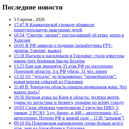
Последние новости
5 Серпня , 2026
17:47
В Краматорской громаде объявили
принудительную эвакуацию детей
16:54
“Смотри, овощи”: пострадавший об атаке дрона в
Херсоне
16:01
В РФ заявили о подрыве разработчика FPV-
дронов. Говорят, выжил
15:18
Пытали и насиловали в Горловке: стали известны
имена трех боевиков банды Безлера
13:25
Еще как минимум 35 атак РФ по населению
Донецкой области: 3-х РФ убила, 31 чел. ранен
12:32
От “детсада” до безымянных “промобъектов”:
новая версия событий из Горловки
11:49
В Донецкую область пришла аномальная жара. Что
важно знать?
10:56
Ночная атака на Киев и область: десятки жертв,
удары по логистике и бизнесу, пожары по всему городу
10:03
Силы обороны уничтожили 2 средства ПВО, 5
танков, 2 РСЗО, 5 ед. броне- и 449 – автотехники, 65 –
артиллерии. Потери РФ в живой силе – 1130 “штыков”!
09:10
На Покровском направлении снова больше всего
атак, чем на ближайшем к Горловке