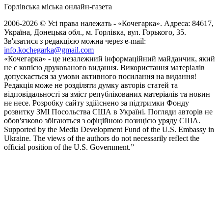
Горлівська міська онлайн-газета
2006-2026 © Усі права належать - «Кочегарка». Адреса: 84617,
Україна, Донецька обл., м. Горлівка, вул. Горького, 35.
Зв'язатися з редакцією можна через e-mail:
info.kochegarka@gmail.com
«Кочегарка» - це незалежний інформаційний майданчик, який
не є копією друкованого видання. Використання матеріалів
допускається за умови активного посилання на видання!
Редакція може не розділяти думку авторів статей та
відповідальності за зміст републікованих матеріалів та новин
не несе. Розробку сайту здійснено за підтримки Фонду
розвитку ЗМІ Посольства США в Україні. Погляди авторів не
обов'язково збігаються з офіційною позицією уряду США.
Supported by the Media Development Fund of the U.S. Embassy in
Ukraine. The views of the authors do not necessarily reflect the
official position of the U.S. Government.”