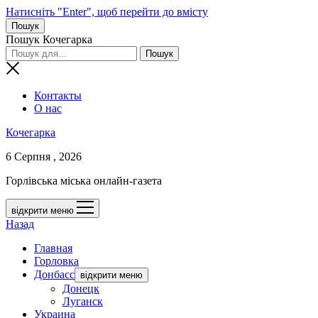
Натисніть "Enter", щоб перейти до вмісту
Пошук
Пошук Кочегарка
Контакты
О нас
Кочегарка
6 Серпня , 2026
Горлівська міська онлайн-газета
відкрити меню
Назад
Главная
Горловка
Донбасс
відкрити меню
Донецк
Луганск
Украина