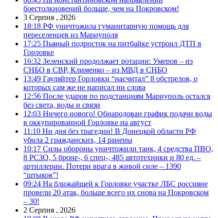
боестолкновений больше, чем на Покровском!
3 Серпня , 2026
18:18
РФ уничтожила гуманитарную помощь для
переселенцев из Мариуполя
17:25
Пьяный подросток на питбайке устроил ДТП в
Горловке
16:32
Зеленский продолжает ротации: Умеров – из
СНБО в СВР, Клименко – из МВД в СНБО
13:49
Гауляйтер Горловки “насчитал” 8 обстрелов, о
которых сам же не написал ни слова
12:56
После ударов по подстанциям Мариуполь остался
без света, воды и связи
12:03
Ничего нового! Обнародован график подачи воды
в оккупированной Горловке на август
11:10
Ни дня без трагедии! В Донецкой области РФ
убила 2 гражданских, 14 ранены
10:17
Силы обороны уничтожили танк, 4 средства ПВО,
8 РСЗО, 5 броне-, 6 спец-, 485 автотехники и 80 ед. –
артиллерии. Потери врага в живой силе – 1390
“штыков”!
09:24
На ближайшей к Горловке участке ЛБС россияне
провели 20 атак, больше всего их снова на Покровском
– 30!
2 Серпня , 2026