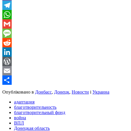
Viber
Telegram
WhatsApp
Gmail
Message
Reddit
LinkedIn
WordPress
Email
Share
Опубліковано в
Донбасс
,
Донецк
,
Новости
і
Украина
адаптация
благотворительность
благотворительный фонд
война
ВПЛ
Донецкая область