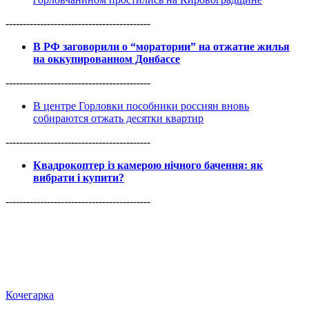
------------------------------------------
В РФ заговорили о “моратории” на отжатие жилья
на оккупированном Донбассе
------------------------------------------
В центре Горловки пособники россиян вновь
собираются отжать десятки квартир
------------------------------------------
Квадрокоптер із камерою нічного бачення: як
вибрати і купити?
------------------------------------------
Кочегарка