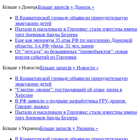
Більше з
Донецк
Більше записів у Донецк »
В Краматорской громаде объявили принудительную
эвакуацию детей
Пытали и насиловали в Горловке: стали известны имена
трех боевиков банды Безлера
Еще как минимум 35 атак РФ по населению Донецкой
области: 3-х РФ убила, 31 чел. ранен
От “детсада” до безымянных “промобъектов”: новая
версия событий из Горловки
Більше з
Новости
Більше записів у Новости »
В Краматорской громаде объявили принудительную
эвакуацию детей
“Смотри, овощи”: пострадавший об атаке дрона в
Херсоне
В РФ заявили о подрыве разработчика FPV-дронов.
Говорят, выжил
Пытали и насиловали в Горловке: стали известны имена
трех боевиков банды Безлера
Більше з
Украина
Більше записів у Украина »
В Краматорской громаде объявили принудительную