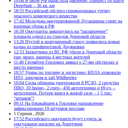
19:08
В июле РФ нарастила давление. Прирост по карте
DeepState – 36 кв. км
18:55
Российский обстрел спровоцировал утечку
опасного химического вещества
17:42
Молодежь оккупированной Луганщины гонят на
военные сборы в РФ
16:39
Оккупанты замахнулись на “расширение”
площади одного из городов Донецкой области
13:26
Пустой и разрушенный город: появились новые
кадры из прифронтовой Дружковки
12:33
Захватчики из ВС РФ убили в Донецкой области
еще двоих, ранены 4 местных жителей
11:40
Гауляйтер Горловки заявил о 27-ми обстрелах и
шести раненых
10:57
Удары по топливу и логистике: БПЛА атаковали
НПЗ, аэродром и хаб Wildberries
10:04
Силы обороны уничтожили 8 РСЗО, 2 средства
ПВО, 10 броне-, 2 спец-, 456 автотехники и 69 ед. –
артиллерии. Потери врага в живой силе – 1,5 тыс.
“штыков”!
09:11
На ближайшем к Горловке направление
зафиксировано 19 штурмов россиян
1 Серпня , 2026
17:52
Российского оккупанта будут судить за
сексуальное насилие на Донетчине