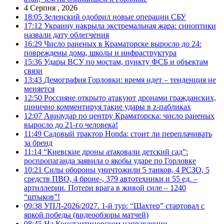
4 Серпня , 2026
18:05
Зеленский одобрил новые операции СБУ
17:12
Украину накрыла экстремальная жара: синоптики
назвали дату облегчения
16:29
Число раненых в Краматорске выросло до 24:
повреждены дома, школы и инфраструктура
15:36
Удары ВСУ по мостам, пункту ФСБ и объектам
связи
13:43
Демография Горловки: время идет – тенденция не
меняется
12:50
Россияне открыто атакуют дронами гражданских,
цинично комментируя такие удары в z-пабликах
12:07
Авиаудар по центру Краматорска: число раненых
выросло до 21-го человека!
11:49
Садовый трактор Honda: стоит ли переплачивать
за бренд
11:14
“Киевские дроны атаковали детский сад”:
роспропаганда заявила о якобы ударе по Горловке
10:21
Силы обороны уничтожили 5 танков, 4 РСЗО, 5
средств ПВО, 4 броне-, 379 автотехники и 55 ед. –
артиллерии. Потери врага в живой силе – 1240
“штыков”!
09:38
УПЛ-2026/2027. 1-й тур: “Шахтер” стартовал с
яркой победы (видеообзоры матчей)
08:45
На Константиновском направлении