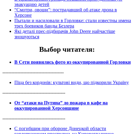
эвакуацию детей
“Смотри, овощи”: пострадавший об атаке дрона в
Херсоне
Пытали и насиловали в Горловке: стали известны имена
трех боевиков банды Безлера
Які деталі прес-підбирачів John Deere найчастіше
зношуються
Выбор читателя
:
В Сети появились фото из оккупированной Горловки
-----------------------------------------
Піца без кордонів: культові види, що підкорили Україну
------------------------------------------
От “атаки на Путина” до пожара в кафе на
оккупированной Херсонщине
------------------------------------------
С погибшим при обороне Донецкой области
горловчанином простились на Кировоградщине