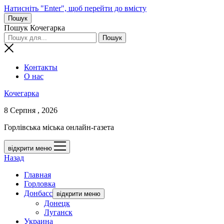
Натисніть "Enter", щоб перейти до вмісту
Пошук
Пошук Кочегарка
Контакты
О нас
Кочегарка
8 Серпня , 2026
Горлівська міська онлайн-газета
відкрити меню
Назад
Главная
Горловка
Донбасс
відкрити меню
Донецк
Луганск
Украина