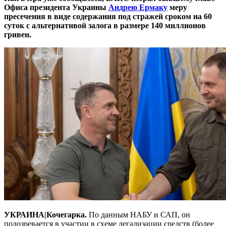
Офиса президента Украины
Андрею Ермаку
меру
пресечения в виде содержания под стражей сроком на 60
суток с альтернативой залога в размере 140 миллионов
гривен.
УКРАИНА|Кочегарка.
По данным НАБУ и САП, он
подозревается в участии в схеме легализации средств (более