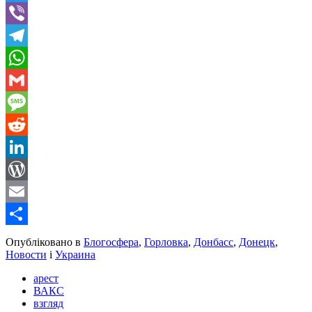
Twitter
Viber
Telegram
WhatsApp
Gmail
Message
Reddit
LinkedIn
WordPress
Email
Share
Опубліковано в
Блогосфера
,
Горловка
,
Донбасс
,
Донецк
,
Новости
і
Украина
арест
ВАКС
взгляд