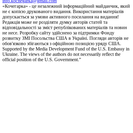
info.kochegarka@gmail.com
«Кочегарка» - це незалежний інформаційний майданчик, який
не є копією друкованого видання. Використання матеріалів
допускається за умови активного посилання на видання!
Редакція може не розділяти думку авторів статей та
відповідальності за зміст републікованих матеріалів та новин
не несе. Розробку сайту здійснено за підтримки Фонду
розвитку ЗМІ Посольства США в Україні. Погляди авторів не
обов'язково збігаються з офіційною позицією уряду США.
Supported by the Media Development Fund of the U.S. Embassy in
Ukraine. The views of the authors do not necessarily reflect the
official position of the U.S. Government.”