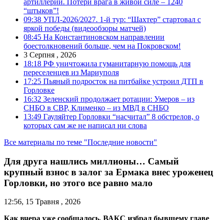
артиллерии. Потери врага в живой силе – 1240
“штыков”!
09:38
УПЛ-2026/2027. 1-й тур: “Шахтер” стартовал с
яркой победы (видеообзоры матчей)
08:45
На Константиновском направлении
боестолкновений больше, чем на Покровском!
3 Серпня , 2026
18:18
РФ уничтожила гуманитарную помощь для
переселенцев из Мариуполя
17:25
Пьяный подросток на питбайке устроил ДТП в
Горловке
16:32
Зеленский продолжает ротации: Умеров – из
СНБО в СВР, Клименко – из МВД в СНБО
13:49
Гауляйтер Горловки “насчитал” 8 обстрелов, о
которых сам же не написал ни слова
Все материалы по теме "Последние новости"
Для друга нашлись миллионы… Самый
крупный взнос в залог за Ермака внес уроженец
Горловки, но этого все равно мало
12:56, 15 Травня , 2026
Как вчера уже сообщалось, ВАКС избрал бывшему главе