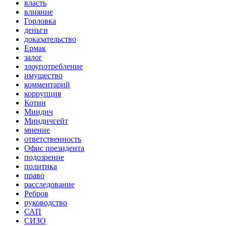
власть
влияние
Горловка
деньги
доказательство
Ермак
залог
злоупотребление
имущество
комментарий
коррупция
Котин
Миндич
Миндичгейт
мнение
ответственность
Офис президента
подозрение
политика
право
расследование
Ребров
руководство
САП
СИЗО