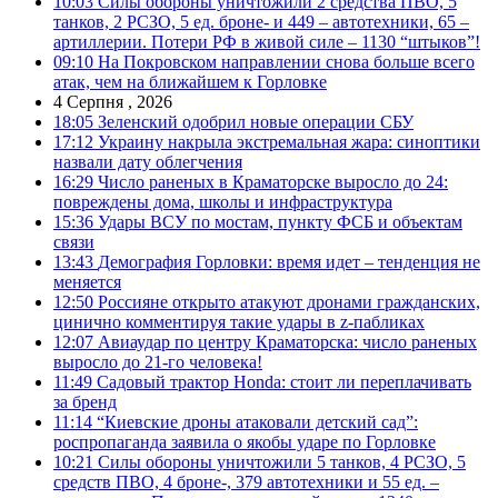
10:03
Силы обороны уничтожили 2 средства ПВО, 5
танков, 2 РСЗО, 5 ед. броне- и 449 – автотехники, 65 –
артиллерии. Потери РФ в живой силе – 1130 “штыков”!
09:10
На Покровском направлении снова больше всего
атак, чем на ближайшем к Горловке
4 Серпня , 2026
18:05
Зеленский одобрил новые операции СБУ
17:12
Украину накрыла экстремальная жара: синоптики
назвали дату облегчения
16:29
Число раненых в Краматорске выросло до 24:
повреждены дома, школы и инфраструктура
15:36
Удары ВСУ по мостам, пункту ФСБ и объектам
связи
13:43
Демография Горловки: время идет – тенденция не
меняется
12:50
Россияне открыто атакуют дронами гражданских,
цинично комментируя такие удары в z-пабликах
12:07
Авиаудар по центру Краматорска: число раненых
выросло до 21-го человека!
11:49
Садовый трактор Honda: стоит ли переплачивать
за бренд
11:14
“Киевские дроны атаковали детский сад”:
роспропаганда заявила о якобы ударе по Горловке
10:21
Силы обороны уничтожили 5 танков, 4 РСЗО, 5
средств ПВО, 4 броне-, 379 автотехники и 55 ед. –