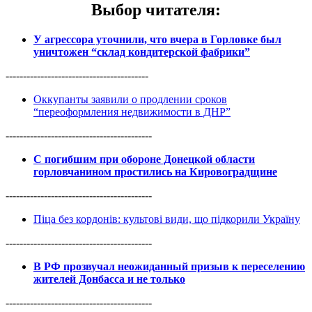
Выбор читателя
:
У агрессора уточнили, что вчера в Горловке был
уничтожен “склад кондитерской фабрики”
-----------------------------------------
Оккупанты заявили о продлении сроков
“переоформления недвижимости в ДНР”
------------------------------------------
С погибшим при обороне Донецкой области
горловчанином простились на Кировоградщине
------------------------------------------
Піца без кордонів: культові види, що підкорили Україну
------------------------------------------
В РФ прозвучал неожиданный призыв к переселению
жителей Донбасса и не только
------------------------------------------