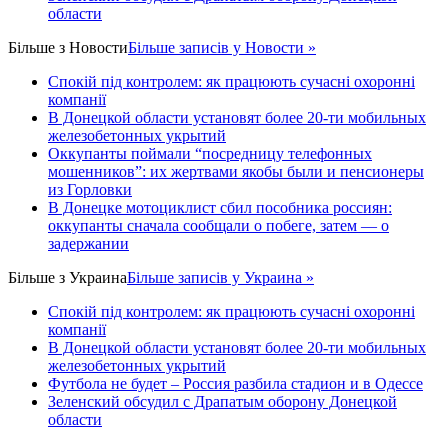
области
Більше з
Новости
Більше записів у Новости »
Спокій під контролем: як працюють сучасні охоронні
компанії
В Донецкой области установят более 20-ти мобильных
железобетонных укрытий
Оккупанты поймали “посредницу телефонных
мошенников”: их жертвами якобы были и пенсионеры
из Горловки
В Донецке мотоциклист сбил пособника россиян:
оккупанты сначала сообщали о побеге, затем — о
задержании
Більше з
Украина
Більше записів у Украина »
Спокій під контролем: як працюють сучасні охоронні
компанії
В Донецкой области установят более 20-ти мобильных
железобетонных укрытий
Футбола не будет – Россия разбила стадион и в Одессе
Зеленский обсудил с Драпатым оборону Донецкой
области