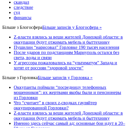
скандал
следствие
суд
финансы
Більше з
Блогосфера
Більше записів у Блогосфера »
Z-власти взялись за вещи жителей Донецкой области: в
оккупации будут отжимать мебель и быттехнику
Пушилин “нарисовал” Горловке 190 тысяч населения
После ударов по подстанциям Мариуполь остался без
света, воды и связи
У агрессора пожаловались на “ультиматум” Запада и
хотят от россиян “здоровой злости”
Більше з
Горловка
Більше записів у Горловка »
Оккупанты поймали “посредницу телефонных
мошенников”: их жертвами якобы были и пенсионеры
из Горловки
Что “считает” в своих z-сводках гауляйтер
оккупированной Горловки?
Z-власти взялись за вещи жителей Донецкой области: в
оккупации будут отжимать мебель и быттехнику
Именно здесь сейчас самый ад: основные бои идут в 20–