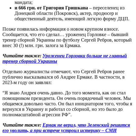
мандата;
и 666 грн. от Григория Гришкана
– переселенец из
Донецкой области (Покровск), актер, продюсер и
общественный деятель, имеющий легкую форму ДЦП.
Позже появилась информация о новом крупном взносе.
Сообщается, что его сделал… уроженец Горловке – бывший
тренер сборной Украины по футболу Сергей Ребров, который
внес 30 (!) млн. грн. залога за Ермака.
Читайте также:
Уроженец Горловки больше не главный
тренер сборной Украины
Отдельно журналисты отмечают, что Сергей Ребров ранее
публично высказывался об Андрее Ермаке. В частности, в
2023-м году он заявлял:
“Я знаю Андрея очень давно. До того момента, как он стал
помощником президента. Он очень порядочный человек. Мы
общаемся довольно часто. Он был инициатором того, чтобы я
вернулся в Украину и работал со сборной, но это было до
полномасштабной агрессии РФ”.
Читайте также:
Ермак не верил, что Зеленский решится
его уволить, а при встрече устроил истерику – СМИ