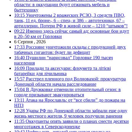
области: в оккупации будут отжимать мебель и
быттехнику
10:15
Уничтожены 2 вражеских РСЗО, 3 средств ПВО,
танк, 11 ед. броне-, 6 – спец- и 386 – автотехники, 67 –
артиллерии. Потери РФ в живой силе – 1210 “штыков”!
09:22
Именно здесь сейчас самый ад: основные бои идут
в 20–50 км от Горловки
6 Серпня , 2026
17:33
Россияне уничтожили склады с продукцией двух
табачных гигантов: будет ли дефицит
16:40
Пушилин “нарисовал” Горловке 190 тысяч
населения
16:09
Прилади та аксесуари: флоуметр та літієві
батарейки для лічильника
15:57
Расстрел пленного под Волновахой: прокуратура
Донецкой области начала расследование
15:04
В Дружковке отменили отопительный сезон: в
городе призывают эвакуироваться
13:11
Атака на Ярославль: от “все сбили” до пожара на
НПЗ
12:28
Удары РФ по Донецкой области забрали еще одну
жизнь местного жителя, 9 человек получили ранения
11:35
Оккупанты опять заявили о планах снести десятки
многоэтажек в Северскодонецке
10:42
Цифры есть, деталей нет: новая сводка из