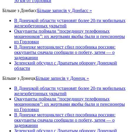
50 км от Горловки
Більше з
Донбасс
Більше записів у Донбасс »
В Донецкой области установят более 20-ти мобильных
железобетонных укрытий
Оккупанты поймали “посредницу телефонных
мошенников”: их жертвами якобы были и пенсионеры
из Горловки
В Донецке мотоциклист сбил пособника россиян:
оккупанты сначала сообщали о побеге, затем — о
задержании
Зеленский обсудил с Драпатым оборону Донецкой
области
Більше з
Донецк
Більше записів у Донецк »
В Донецкой области установят более 20-ти мобильных
железобетонных укрытий
Оккупанты поймали “посредницу телефонных
мошенников”: их жертвами якобы были и пенсионеры
из Горловки
В Донецке мотоциклист сбил пособника россиян:
оккупанты сначала сообщали о побеге, затем — о
задержании
Зеленский обсудил с Драпатым оборону Донецкой