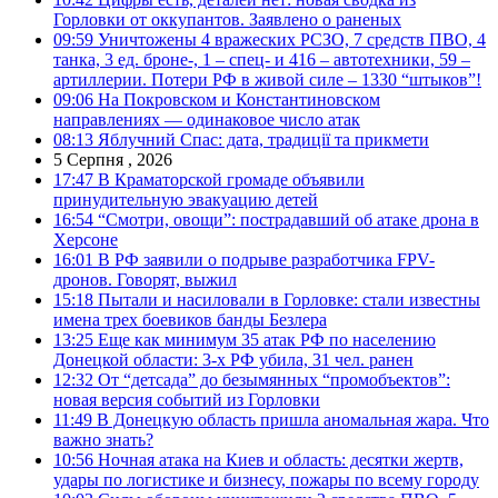
Горловки от оккупантов. Заявлено о раненых
09:59
Уничтожены 4 вражеских РСЗО, 7 средств ПВО, 4
танка, 3 ед. броне-, 1 – спец- и 416 – автотехники, 59 –
артиллерии. Потери РФ в живой силе – 1330 “штыков”!
09:06
На Покровском и Константиновском
направлениях — одинаковое число атак
08:13
Яблучний Спас: дата, традиції та прикмети
5 Серпня , 2026
17:47
В Краматорской громаде объявили
принудительную эвакуацию детей
16:54
“Смотри, овощи”: пострадавший об атаке дрона в
Херсоне
16:01
В РФ заявили о подрыве разработчика FPV-
дронов. Говорят, выжил
15:18
Пытали и насиловали в Горловке: стали известны
имена трех боевиков банды Безлера
13:25
Еще как минимум 35 атак РФ по населению
Донецкой области: 3-х РФ убила, 31 чел. ранен
12:32
От “детсада” до безымянных “промобъектов”:
новая версия событий из Горловки
11:49
В Донецкую область пришла аномальная жара. Что
важно знать?
10:56
Ночная атака на Киев и область: десятки жертв,
удары по логистике и бизнесу, пожары по всему городу