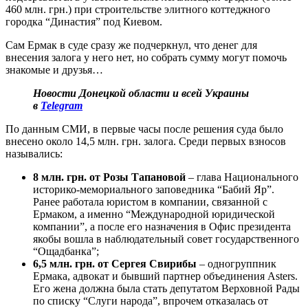
460 млн. грн.) при строительстве элитного коттеджного
городка “Династия” под Киевом.
Сам Ермак в суде сразу же подчеркнул, что денег для
внесения залога у него нет, но собрать сумму могут помочь
знакомые и друзья…
Новости Донецкой области и всей Украины
в
Telegram
По данным СМИ, в первые часы после решения суда было
внесено около 14,5 млн. грн. залога. Среди первых взносов
назывались:
8 млн. грн. от Розы Тапановой
– глава Национального
историко-мемориального заповедника “Бабий Яр”.
Ранее работала юристом в компании, связанной с
Ермаком, а именно “Международной юридической
компании”, а после его назначения в Офис президента
якобы вошла в наблюдательный совет государственного
“Ощадбанка”;
6,5 млн. грн. от Сергея Свирибы
– одногруппник
Ермака, адвокат и бывший партнер объединения Asters.
Его жена должна была стать депутатом Верховной Рады
по списку “Слуги народа”, впрочем отказалась от