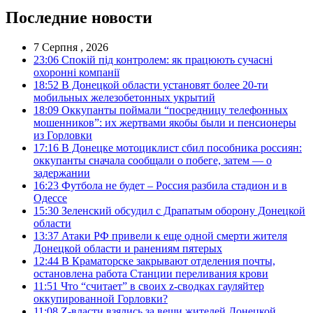
Последние новости
7 Серпня , 2026
23:06
Спокій під контролем: як працюють сучасні
охоронні компанії
18:52
В Донецкой области установят более 20-ти
мобильных железобетонных укрытий
18:09
Оккупанты поймали “посредницу телефонных
мошенников”: их жертвами якобы были и пенсионеры
из Горловки
17:16
В Донецке мотоциклист сбил пособника россиян:
оккупанты сначала сообщали о побеге, затем — о
задержании
16:23
Футбола не будет – Россия разбила стадион и в
Одессе
15:30
Зеленский обсудил с Драпатым оборону Донецкой
области
13:37
Атаки РФ привели к еще одной смерти жителя
Донецкой области и ранениям пятерых
12:44
В Краматорске закрывают отделения почты,
остановлена работа Станции переливания крови
11:51
Что “считает” в своих z-сводках гауляйтер
оккупированной Горловки?
11:08
Z-власти взялись за вещи жителей Донецкой