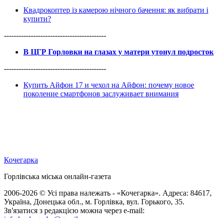
Квадрокоптер із камерою нічного бачення: як вибрати і
купити?
------------------------------------------
В ЦГР Горловки на глазах у матери утонул подросток
------------------------------------------
Купить Айфон 17 и чехол на Айфон: почему новое
поколение смартфонов заслуживает внимания
Кочегарка
Горлівська міська онлайн-газета
2006-2026 © Усі права належать - «Кочегарка». Адреса: 84617,
Україна, Донецька обл., м. Горлівка, вул. Горького, 35.
Зв'язатися з редакцією можна через e-mail: