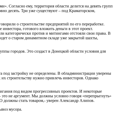
». Согласно ему, территория области делится на девять групп
вно десять. Три уже существуют – под Краматорском,
оворили о строительстве предприятий по его переработке.
е инвестора, готового вложить деньги в этот проект.
и категорически против и митингами отстояли свои права. В
 идет о старом динамитном складе уже закрытой шахты,
уппы городов. Это создаст в Донецкой области условия для
еста под застройку не определены. В обладминистрации уверены
к их строительству нужно привлечь инвесторов. Однако
игания под видом прогрессивных проектов. И некоторые
 – это не аргумент. Мы должны условно говоря «перепрыгнуть»
О должны стать товаром,- уверен Александр Алипов.
ывоз мусора.