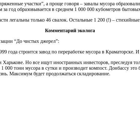
пряженные участки”, а проще говоря – завалы мусора образовали
 за год образовывается в среднем 1 000 000 кубометров бытовых
ти легальны только 46 свалок. Остальные 1 200 (!) – стихийные
Комментарий эколога
зации “До чистых джерел”:
99 года строится завод по переработке мусора в Краматорске. И 
 Харькове. Но все ищут иностранных инвесторов, преследуя то
о 1 000 тонн мусора в сутки и производит компост. Донбассу эт
жизнь. Максимум будет продолжаться складирование.