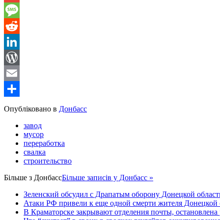
Gmail
Message
Reddit
LinkedIn
WordPress
Email
Share
Опубліковано в
Донбасс
завод
мусор
переработка
свалка
строительство
Більше з
Донбасс
Більше записів у Донбасс »
Зеленский обсудил с Драпатым оборону Донецкой област
Атаки РФ привели к еще одной смерти жителя Донецкой 
В Краматорске закрывают отделения почты, остановлена