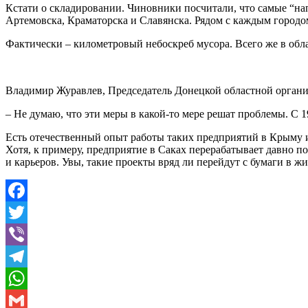
Кстати о складировании. Чиновники посчитали, что самые “на
Артемовска, Краматорска и Славянска. Рядом с каждым городом
Фактически – километровый небоскреб мусора. Всего же в облас
Владимир Журавлев, Председатель Донецкой областной органи
– Не думаю, что эти меры в какой-то мере решат проблемы. С 19
Есть отечественный опыт работы таких предприятий в Крыму и
Хотя, к примеру, предприятие в Саках перерабатывает давно п
и карьеров. Увы, такие проекты вряд ли перейдут с бумаги в 
Facebook
Twitter
Viber
Telegram
WhatsApp