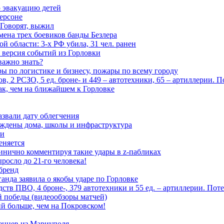
 эвакуацию детей
ерсоне
 Говорят, выжил
мена трех боевиков банды Безлера
 области: 3-х РФ убила, 31 чел. ранен
 версия событий из Горловки
важно знать?
ары по логистике и бизнесу, пожары по всему городу
, 2 РСЗО, 5 ед. броне- и 449 – автотехники, 65 – артиллерии. 
ак, чем на ближайшем к Горловке
азвали дату облегчения
еждены дома, школы и инфраструктура
зи
еняется
инично комментируя такие удары в z-пабликах
росло до 21-го человека!
 бренд
анда заявила о якобы ударе по Горловке
тв ПВО, 4 броне-, 379 автотехники и 55 ед. – артиллерии. Поте
ой победы (видеообзоры матчей)
й больше, чем на Покровском!
енцев из Мариуполя