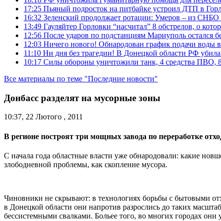
17:25
Пьяный подросток на питбайке устроил ДТП в Гор
16:32
Зеленский продолжает ротации: Умеров – из СНБО
13:49
Гауляйтер Горловки “насчитал” 8 обстрелов, о кото
12:56
После ударов по подстанциям Мариуполь остался без
12:03
Ничего нового! Обнародован график подачи воды в
11:10
Ни дня без трагедии! В Донецкой области РФ убила
10:17
Силы обороны уничтожили танк, 4 средства ПВО, 8 Р
Все материалы по теме "Последние новости"
Донбасс разделят на мусорные зоны
10:37, 22 Лютого , 2011
В регионе построят три мощных завода по переработке отхо
С начала года областные власти уже обнародовали: какие новш
злободневной проблемы, как скопление мусора.
Чиновники не скрывают: в технологиях борьбы с бытовыми отхо
в Донецкой области они напротив разрослись до таких масштаб
бессистемными свалками. Больее того, во многих городах он