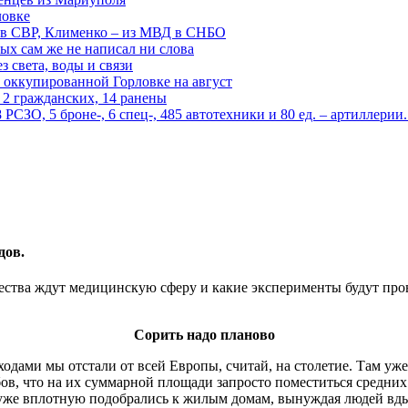
ловке
 в СВР, Клименко – из МВД в СНБО
рых сам же не написал ни слова
 света, воды и связи
 оккупированной Горловке на август
 2 гражданских, 14 ранены
СЗО, 5 броне-, 6 спец-, 485 автотехники и 80 ед. – артиллерии
дов.
ества ждут медицинскую сферу и какие эксперименты будут пров
Сорить надо планово
дами мы отстали от всей Европы, считай, на столетие. Там уже 
ов, что на их суммарной площади запросто поместиться средних
и уже вплотную подобрались к жилым домам, вынуждая людей вд