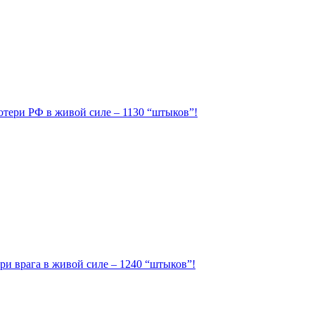
Потери РФ в живой силе – 1130 “штыков”!
ри врага в живой силе – 1240 “штыков”!