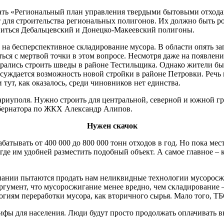
ать «Региональный план управления твердыми бытовыми отходами
 для строительства региональных полигонов. Их должно быть ро
иться Дебальцевский и Донецко-Макеевский полигоны.
а бесперспективное складирование мусора. В области опять заг
уться с мертвой точки в этом вопросе. Несмотря даже на появлени
ались строить шведы в районе Тестильщика. Однако жители был
бсуждается возможность новой стройки в районе Петровки. Речь
тут, как оказалось, среди чиновников нет единства.
ариуполя. Нужно строить для центральной, северной и южной гр
губернатора по ЖКХ Александр Алипов.
Нужен скачок
абатывать от 400 000 до 800 000 тонн отходов в год. Но пока м
где им удобней разместить подобный объект. А самое главное – 
мпании пытаются продать нам неликвидные технологии мусоросж
Аргумент, что мусоросжигание менее вредно, чем складирование
гиям переработки мусора, как вторичного сырья. Мало того, ТБ
ифы для населения. Люди будут просто продолжать оплачивать в