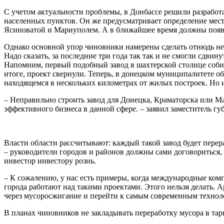
С учетом актуальности проблемы, в Донбассе решили разработ
населенных пунктов. Он же предусматривает определение мест
Ясиноватой и Мариуполем. А в ближайшее время должны появ
Однако основной упор чиновники намерены сделать отнюдь не н
Надо сказать, за последние три года так так и не смогли сдвин
Напомним, первый подобный завод в шахтерской столице собир
итоге, проект свернули. Теперь, в донецком муниципалитете о
находящемся в нескольких километрах от жилых построек. Но и 
– Неправильно строить завод для Донецка, Краматорска или М
эффективного бизнеса в данной сфере. – заявил заместитель 
Власти области рассчитывают: каждый такой завод будет перер
– руководители городов и районов должны сами договориться, 
инвестор инвестору рознь.
– К сожалению, у нас есть примеры, когда международные ко
города работают над такими проектами. Этого нельзя делать. 
через мусоросжигание и перейти к самым современным техноло
В планах чиновников не закладывать переработку мусора в тар