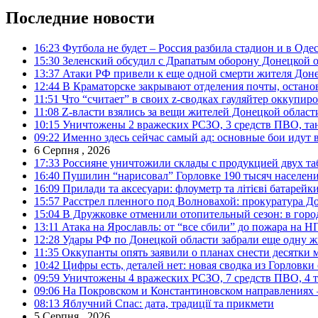
Последние новости
16:23
Футбола не будет – Россия разбила стадион и в Оде
15:30
Зеленский обсудил с Драпатым оборону Донецкой 
13:37
Атаки РФ привели к еще одной смерти жителя Доне
12:44
В Краматорске закрывают отделения почты, остано
11:51
Что “считает” в своих z-сводках гауляйтер оккупи
11:08
Z-власти взялись за вещи жителей Донецкой област
10:15
Уничтожены 2 вражеских РСЗО, 3 средств ПВО, танк,
09:22
Именно здесь сейчас самый ад: основные бои идут 
6 Серпня , 2026
17:33
Россияне уничтожили склады с продукцией двух та
16:40
Пушилин “нарисовал” Горловке 190 тысяч населен
16:09
Прилади та аксесуари: флоуметр та літієві батарейк
15:57
Расстрел пленного под Волновахой: прокуратура До
15:04
В Дружковке отменили отопительный сезон: в горо
13:11
Атака на Ярославль: от “все сбили” до пожара на Н
12:28
Удары РФ по Донецкой области забрали еще одну ж
11:35
Оккупанты опять заявили о планах снести десятки 
10:42
Цифры есть, деталей нет: новая сводка из Горловки
09:59
Уничтожены 4 вражеских РСЗО, 7 средств ПВО, 4 тан
09:06
На Покровском и Константиновском направлениях 
08:13
Яблучний Спас: дата, традиції та прикмети
5 Серпня , 2026