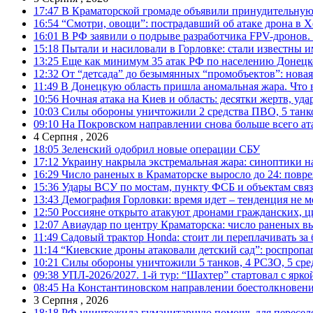
17:47
В Краматорской громаде объявили принудительную
16:54
“Смотри, овощи”: пострадавший об атаке дрона в Х
16:01
В РФ заявили о подрыве разработчика FPV-дронов.
15:18
Пытали и насиловали в Горловке: стали известны и
13:25
Еще как минимум 35 атак РФ по населению Донецкой
12:32
От “детсада” до безымянных “промобъектов”: новая
11:49
В Донецкую область пришла аномальная жара. Что 
10:56
Ночная атака на Киев и область: десятки жертв, уд
10:03
Силы обороны уничтожили 2 средства ПВО, 5 танков
09:10
На Покровском направлении снова больше всего ат
4 Серпня , 2026
18:05
Зеленский одобрил новые операции СБУ
17:12
Украину накрыла экстремальная жара: синоптики н
16:29
Число раненых в Краматорске выросло до 24: повр
15:36
Удары ВСУ по мостам, пункту ФСБ и объектам свя
13:43
Демография Горловки: время идет – тенденция не м
12:50
Россияне открыто атакуют дронами гражданских, ц
12:07
Авиаудар по центру Краматорска: число раненых вы
11:49
Садовый трактор Honda: стоит ли переплачивать за
11:14
“Киевские дроны атаковали детский сад”: роспропаг
10:21
Силы обороны уничтожили 5 танков, 4 РСЗО, 5 средс
09:38
УПЛ-2026/2027. 1-й тур: “Шахтер” стартовал с ярк
08:45
На Константиновском направлении боестолкновени
3 Серпня , 2026
18:18
РФ уничтожила гуманитарную помощь для пересел