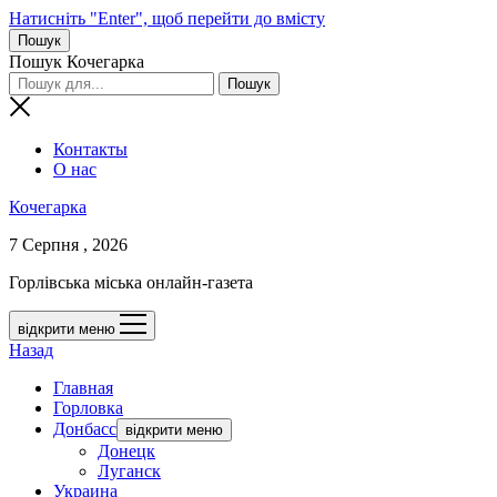
Натисніть "Enter", щоб перейти до вмісту
Пошук
Пошук Кочегарка
Контакты
О нас
Кочегарка
7 Серпня , 2026
Горлівська міська онлайн-газета
відкрити меню
Назад
Главная
Горловка
Донбасс
відкрити меню
Донецк
Луганск
Украина