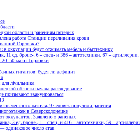
ссе
области
цкой области и ранениям пятерых
влена работа Станции переливания крови
рованной Горловки?
и: в оккупации будут отжимать мебель и быттехнику
 11 ед. броне-, 6 – спец- и 386 – автотехники, 67 – артиллерии
в 20–50 км от Горловки
бачных гигантов: будет ли дефицит
ия
и для лічильника
нецкой области начала расследование
де призывают эвакуироваться
ПЗ
изнь местного жителя, 9 человек получили ранения
многоэтажек в Северскодонецке
 от оккупантов. Заявлено о раненых
ка, 3 ед. броне-, 1 – спец- и 416 – автотехники, 59 – артиллер
— одинаковое число атак