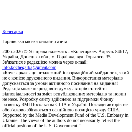
Кочегарка
Горлівська міська онлайн-газета
2006-2026 © Усі права належать - «Кочегарка». Адреса: 84617,
Україна, Донецька обл., м. Горлівка, вул. Горького, 35.
Зв'язатися з редакцією можна через e-mail:
info.kochegarka@gmail.com
«Кочегарка» - це незалежний інформаційний майданчик, який
не є копією друкованого видання. Використання матеріалів
допускається за умови активного посилання на видання!
Редакція може не розділяти думку авторів статей та
відповідальності за зміст републікованих матеріалів та новин
не несе. Розробку сайту здійснено за підтримки Фонду
розвитку ЗМІ Посольства США в Україні. Погляди авторів не
обов'язково збігаються з офіційною позицією уряду США.
Supported by the Media Development Fund of the U.S. Embassy in
Ukraine. The views of the authors do not necessarily reflect the
official position of the U.S. Government.”