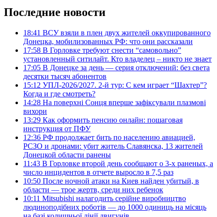
Последние новости
18:41
ВСУ взяли в плен двух жителей оккупированного
Донецка, мобилизованных РФ: что они рассказали
17:58
В Горловке требуют снести “самовольно”
установленный ситилайт. Кто владелец – никто не знает
17:05
В Донецке за день — серия отключений: без света
десятки тысяч абонентов
15:12
УПЛ-2026/2027. 2-й тур: С кем играет “Шахтер”?
Когда и где смотреть?
14:28
На поверхні Сонця вперше зафіксували плазмові
вихори
13:29
Как оформить пенсию онлайн: пошаговая
инструкция от ПФУ
12:36
РФ продолжает бить по населению авиацией,
РСЗО и дронами: убит житель Славянска, 13 жителей
Донецкой области ранены
11:43
В Горловке второй день сообщают о 3-х раненых, а
число инцидентов в отчете выросло в 7,5 раз
10:50
После ночной атаки на Киев найден убитый, в
области — трое жертв, среди них ребенок
10:11
Mitsubishi налагодить серійне виробництво
людиноподібних роботів — до 1000 одиниць на місяць
на базі колишньої лінії двигунів