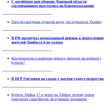
С погибшим при обороне Донецкой области
горловчанином простились на Кировоградщине
------------------------------------------
Піца без кордонів: культові види, що підкорили Україну
------------------------------------------
В РФ прозвучал неожиданный призыв к переселению
жителей Донбасса и не только
------------------------------------------
Квадрокоптер із камерою нічного бачення: як вибрати і
купити?
------------------------------------------
В ЦГР Горловки на глазах у матери утонул подросток
------------------------------------------
Купить Айфон 17 и чехол на Айфон: почему новое
поколение смартфонов заслуживает внимания