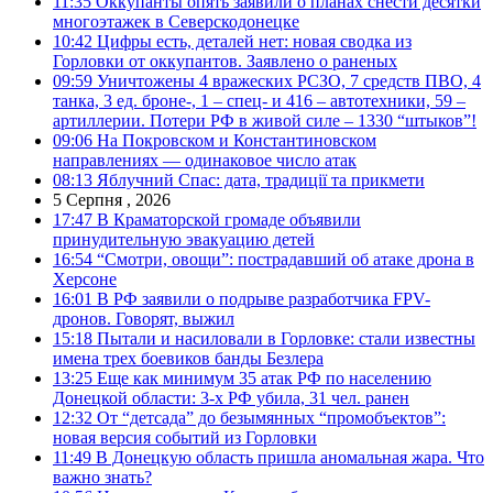
11:35
Оккупанты опять заявили о планах снести десятки
многоэтажек в Северскодонецке
10:42
Цифры есть, деталей нет: новая сводка из
Горловки от оккупантов. Заявлено о раненых
09:59
Уничтожены 4 вражеских РСЗО, 7 средств ПВО, 4
танка, 3 ед. броне-, 1 – спец- и 416 – автотехники, 59 –
артиллерии. Потери РФ в живой силе – 1330 “штыков”!
09:06
На Покровском и Константиновском
направлениях — одинаковое число атак
08:13
Яблучний Спас: дата, традиції та прикмети
5 Серпня , 2026
17:47
В Краматорской громаде объявили
принудительную эвакуацию детей
16:54
“Смотри, овощи”: пострадавший об атаке дрона в
Херсоне
16:01
В РФ заявили о подрыве разработчика FPV-
дронов. Говорят, выжил
15:18
Пытали и насиловали в Горловке: стали известны
имена трех боевиков банды Безлера
13:25
Еще как минимум 35 атак РФ по населению
Донецкой области: 3-х РФ убила, 31 чел. ранен
12:32
От “детсада” до безымянных “промобъектов”:
новая версия событий из Горловки
11:49
В Донецкую область пришла аномальная жара. Что
важно знать?