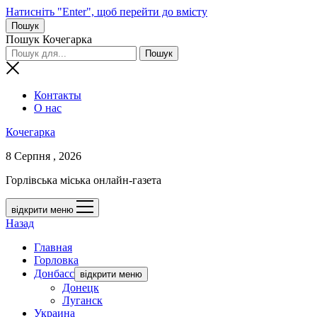
Натисніть "Enter", щоб перейти до вмісту
Пошук
Пошук Кочегарка
Контакты
О нас
Кочегарка
8 Серпня , 2026
Горлівська міська онлайн-газета
відкрити меню
Назад
Главная
Горловка
Донбасс
відкрити меню
Донецк
Луганск
Украина