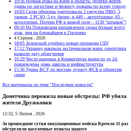
10:56
Ночная атака на Киев и область: десятки жертв,
удары по логистике и бизнесу, пожары по всему городу
10:03
Силы обороны уничтожили 2 средства ПВО, 5
танков, 2 РСЗО, 5 ед. броне- и 449 – автотехники, 65 –
артиллерии. Потери РФ в живой силе – 1130 “штыков”!
09:10
На Покровском направлении снова больше всего
атак, чем на ближайшем к Горловке
4 Серпня , 2026
18:05
Зеленский одобрил новые операции СБУ
17:12
Украину накрыла экстремальная жара: синоптики
назвали дату облегчения
16:29
Число раненых в Краматорске выросло до 24:
повреждены дома, школы и инфраструктура
15:36
Удары ВСУ по мостам, пункту ФСБ и объектам
связи
Все материалы по теме "Последние новости"
Донетчина пережила новые обстрелы: РФ убила
жителя Дружковки
12:32, 5 Липня , 2026
За прошедшие сутки оккупационные войска Кремля 11 раз
обстреляли населенные пункты нашего