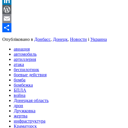
Reddit
LinkedIn
WordPress
Email
Share
Опубліковано в
Донбасс
,
Донецк
,
Новости
і
Украина
авиация
автомобиль
артиллерия
атака
беспилотник
боевые действия
бомба
бомбежка
БПЛА
война
Донецкая область
дрон
Дружковка
жертва
инфраструктура
Краматорск