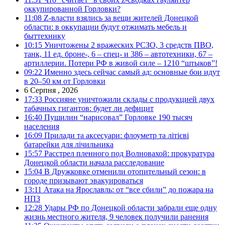
оккупированной Горловки?
11:08
Z-власти взялись за вещи жителей Донецкой
области: в оккупации будут отжимать мебель и
быттехнику
10:15
Уничтожены 2 вражеских РСЗО, 3 средств ПВО,
танк, 11 ед. броне-, 6 – спец- и 386 – автотехники, 67 –
артиллерии. Потери РФ в живой силе – 1210 “штыков”!
09:22
Именно здесь сейчас самый ад: основные бои идут
в 20–50 км от Горловки
6 Серпня , 2026
17:33
Россияне уничтожили склады с продукцией двух
табачных гигантов: будет ли дефицит
16:40
Пушилин “нарисовал” Горловке 190 тысяч
населения
16:09
Прилади та аксесуари: флоуметр та літієві
батарейки для лічильника
15:57
Расстрел пленного под Волновахой: прокуратура
Донецкой области начала расследование
15:04
В Дружковке отменили отопительный сезон: в
городе призывают эвакуироваться
13:11
Атака на Ярославль: от “все сбили” до пожара на
НПЗ
12:28
Удары РФ по Донецкой области забрали еще одну
жизнь местного жителя, 9 человек получили ранения