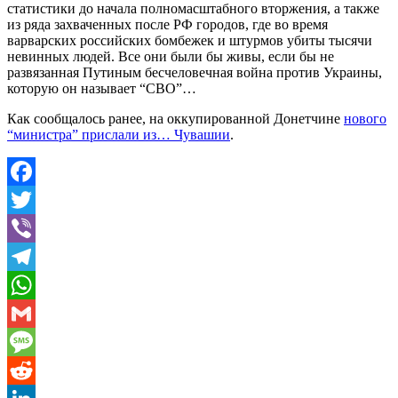
статистики до начала полномасштабного вторжения, а также
из ряда захваченных после РФ городов, где во время
варварских российских бомбежек и штурмов убиты тысячи
невинных людей. Все они были бы живы, если бы не
развязанная Путиным бесчеловечная война против Украины,
которую он называет “СВО”…
Как сообщалось ранее, на оккупированной Донетчине
нового
“министра” прислали из… Чувашии
.
Facebook
Twitter
Viber
Telegram
WhatsApp
Gmail
Message