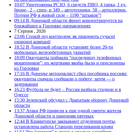
10:07
Уничтожены РСЗО, 6 средств ПВО, 4 танка, 1 ед.
броне-, 2 – спец- и 349 – автотехники, 58 – артиллерии.
Потери РФ в живой силе – 1190 “штыков”!
09:14
В Донецкой области фронт концентрируется на
ближайших к Горловке направлениях
7 Серпня , 2026
23:06
Спокій під контролем: як працюють сучасні
охоронні компанії
18:52
В Донецкой области установят более 20-ти
мобильных железобетонных укрытий
18:09
Оккупанты поймали “посредницу телефонных
мошенников”: их жертвами якобы были и пенсионеры
из Горловки
17:16
В Донецке мотоциклист сбил пособника россиян:
оккупанты сначала сообщали о побеге, затем — о
задержании
16:23
Футбола не будет – Россия разбила стадион и в
Одессе
15:30
Зеленский обсудил с Драпатым оборону Донецкой
области
13:37
Атаки РФ привели к еще одной смерти жителя
Донецкой области и ранениям пятерых
12:44
В Краматорске закрывают отделения почты,
остановлена работа Станции переливания крови
11:51
Что “считает” в своих z-сводках гауляйтер