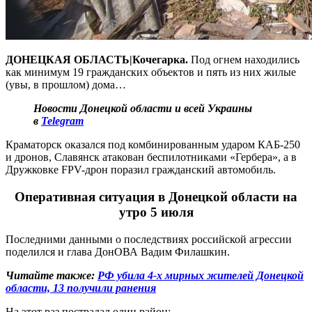
ДОНЕЦКАЯ ОБЛАСТЬ|Кочегарка.
Под огнем находились
как минимум 19 гражданских объектов и пять из них жилые
(увы, в прошлом) дома…
Новости Донецкой области и всей Украины
в
Telegram
Краматорск оказался под комбинированным ударом КАБ-250
и дронов, Славянск атакован беспилотниками «Гербера», а в
Дружковке FPV-дрон поразил гражданский автомобиль.
Оперативная ситуация в Донецкой области на
утро 5 июля
Последними данными о последствиях российской агрессии
поделился и глава ДонОВА Вадим Филашкин.
Читайте также:
РФ убила 4-х мирных жителей Донецкой
области, 13 получили ранения
На этот раз пострадал один район: