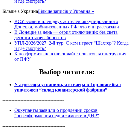
и где смотреть?
Більше з
Украина
Більше записів у Украина »
ВСУ взяли в плен двух жителей оккупированного
Донецка, мобилизованных РФ: что они рассказали
В Донецке за день — серия отключений: без света
десятки тысяч абонентов
УПЛ-2026/2027. 2-й тур: С кем играет “Шахтер”? Когда
и где смотреть?
Как оформить пенсию онлайн: пошаговая инструкция
от ПФУ
Выбор читателя
:
У агрессора уточнили, что вчера в Горловке был
уничтожен “склад кондитерской фабрики”
-----------------------------------------
Оккупанты заявили о продлении сроков
“переоформления недвижимости в ДНР”
------------------------------------------