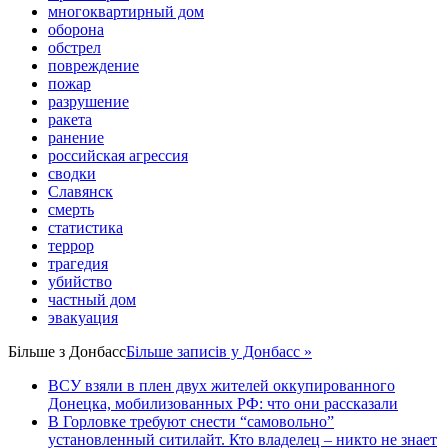
многоквартирный дом
оборона
обстрел
повреждение
пожар
разрушение
ракета
ранение
российская агрессия
сводки
Славянск
смерть
статистика
террор
трагедия
убийство
частный дом
эвакуация
Більше з
Донбасс
Більше записів у Донбасс »
ВСУ взяли в плен двух жителей оккупированного
Донецка, мобилизованных РФ: что они рассказали
В Горловке требуют снести “самовольно”
установленный ситилайт. Кто владелец – никто не знает