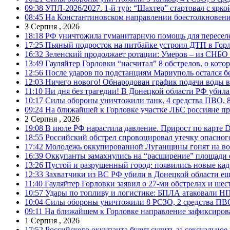
09:38
УПЛ-2026/2027. 1-й тур: “Шахтер” стартовал с ярк
08:45
На Константиновском направлении боестолкновени
3 Серпня , 2026
18:18
РФ уничтожила гуманитарную помощь для пересел
17:25
Пьяный подросток на питбайке устроил ДТП в Гор
16:32
Зеленский продолжает ротации: Умеров – из СНБО
13:49
Гауляйтер Горловки “насчитал” 8 обстрелов, о кото
12:56
После ударов по подстанциям Мариуполь остался без
12:03
Ничего нового! Обнародован график подачи воды в
11:10
Ни дня без трагедии! В Донецкой области РФ убила
10:17
Силы обороны уничтожили танк, 4 средства ПВО, 8 Р
09:24
На ближайшей к Горловке участке ЛБС россияне про
2 Серпня , 2026
19:08
В июле РФ нарастила давление. Прирост по карте De
18:55
Российский обстрел спровоцировал утечку опасног
17:42
Молодежь оккупированной Луганщины гонят на во
16:39
Оккупанты замахнулись на “расширение” площади 
13:26
Пустой и разрушенный город: появились новые ка
12:33
Захватчики из ВС РФ убили в Донецкой области ещ
11:40
Гауляйтер Горловки заявил о 27-ми обстрелах и ше
10:57
Удары по топливу и логистике: БПЛА атаковали НПЗ
10:04
Силы обороны уничтожили 8 РСЗО, 2 средства ПВО, 1
09:11
На ближайшем к Горловке направление зафиксиров
1 Серпня , 2026
17:52
Российского оккупанта будут судить за сексуальное