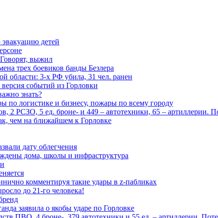
 эвакуацию детей
ерсоне
 Говорят, выжил
мена трех боевиков банды Безлера
 области: 3-х РФ убила, 31 чел. ранен
 версия событий из Горловки
важно знать?
ары по логистике и бизнесу, пожары по всему городу
, 2 РСЗО, 5 ед. броне- и 449 – автотехники, 65 – артиллерии. 
ак, чем на ближайшем к Горловке
азвали дату облегчения
еждены дома, школы и инфраструктура
зи
еняется
инично комментируя такие удары в z-пабликах
росло до 21-го человека!
 бренд
анда заявила о якобы ударе по Горловке
тв ПВО, 4 броне-, 379 автотехники и 55 ед. – артиллерии. Поте