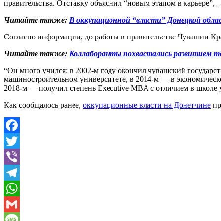
правительства. Отставку объяснил “новым этапом в карьере”, –
Читайте также:
В оккупационной “власти” Донецкой обла
Согласно информации, до работы в правительстве Чувашии Крас
Читайте также:
Коллаборанты похвастались развитием то
“Он много учился: в 2002-м году окончил чувашский государс
машиностроительном университете, в 2014-м — в экономическо
2018-м — получил степень Executive MBA с отличием в школе
Как сообщалось ранее,
оккупационные власти на Донетчине
пр
Facebook
Twitter
Viber
Telegram
WhatsApp
Gmail