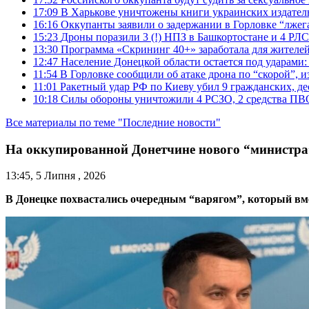
17:09
В Харькове уничтожены книги украинских издатель
16:16
Оккупанты заявили о задержании в Горловке “лже
15:23
Дроны поразили 3 (!) НПЗ в Башкортостане и 4 РЛС
13:30
Программа «Скрининг 40+» заработала для жителе
12:47
Население Донецкой области остается под ударами
11:54
В Горловке сообщили об атаке дрона по “скорой”, и
11:01
Ракетный удар РФ по Киеву убил 9 гражданских, д
10:18
Силы обороны уничтожили 4 РСЗО, 2 средства ПВО, 4
Все материалы по теме "Последние новости"
На оккупированной Донетчине нового “министр
13:45, 5 Липня , 2026
В Донецке похвастались очередным “варягом”, который вм