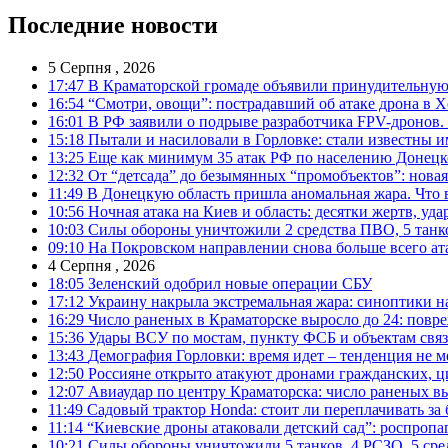
Последние новости
5 Серпня , 2026
17:47
В Краматорской громаде объявили принудительную
16:54
“Смотри, овощи”: пострадавший об атаке дрона в Х
16:01
В РФ заявили о подрыве разработчика FPV-дронов.
15:18
Пытали и насиловали в Горловке: стали известны и
13:25
Еще как минимум 35 атак РФ по населению Донецкой
12:32
От “детсада” до безымянных “промобъектов”: новая
11:49
В Донецкую область пришла аномальная жара. Что 
10:56
Ночная атака на Киев и область: десятки жертв, уд
10:03
Силы обороны уничтожили 2 средства ПВО, 5 танков
09:10
На Покровском направлении снова больше всего ат
4 Серпня , 2026
18:05
Зеленский одобрил новые операции СБУ
17:12
Украину накрыла экстремальная жара: синоптики н
16:29
Число раненых в Краматорске выросло до 24: повр
15:36
Удары ВСУ по мостам, пункту ФСБ и объектам свя
13:43
Демография Горловки: время идет – тенденция не м
12:50
Россияне открыто атакуют дронами гражданских, ц
12:07
Авиаудар по центру Краматорска: число раненых вы
11:49
Садовый трактор Honda: стоит ли переплачивать за
11:14
“Киевские дроны атаковали детский сад”: роспропаг
10:21
Силы обороны уничтожили 5 танков, 4 РСЗО, 5 средс