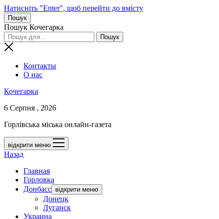
Натисніть "Enter", щоб перейти до вмісту
Пошук
Пошук Кочегарка
Контакты
О нас
Кочегарка
6 Серпня , 2026
Горлівська міська онлайн-газета
відкрити меню
Назад
Главная
Горловка
Донбасс
відкрити меню
Донецк
Луганск
Украина