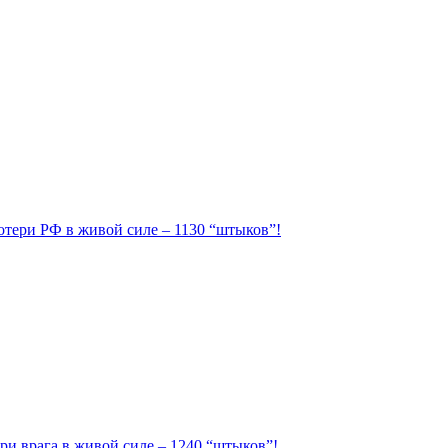
Потери РФ в живой силе – 1130 “штыков”!
ри врага в живой силе – 1240 “штыков”!