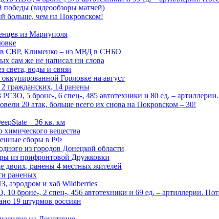
ой победы (видеообзоры матчей)
й больше, чем на Покровском!
енцев из Мариуполя
ловке
 в СВР, Клименко – из МВД в СНБО
рых сам же не написал ни слова
 света, воды и связи
 оккупированной Горловке на август
 2 гражданских, 14 ранены
СЗО, 5 броне-, 6 спец-, 485 автотехники и 80 ед. – артиллерии
вели 20 атак, больше всего их снова на Покровском – 30!
epState – 36 кв. км
о химического вещества
енные сборы в РФ
одного из городов Донецкой области
дры из прифронтовой Дружковки
е двоих, ранены 4 местных жителей
сти раненых
, аэродром и хаб Wildberries
0 броне-, 2 спец-, 456 автотехники и 69 ед. – артиллерии. Поте
ано 19 штурмов россиян
 насилие на Донетчине