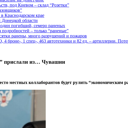
ств, под Киевом – склад “Розетки”
газовщиков”
 в Краснодарском крае
й Донецкой области
: один погибший, семеро раненых
з подробностей – только “раненые”
есятки ранены, много разрушений и пожаров
 броне-, 1 спец-, 463 автотехники и 82 ед. – артиллерии. Поте
а” прислали из… Чувашии
есто местных коллаборантов будет рулить “экономическим р