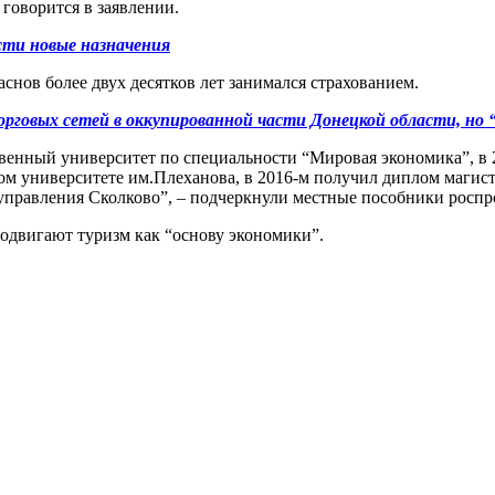
 говорится в заявлении.
сти новые назначения
нов более двух десятков лет занимался страхованием.
рговых сетей в оккупированной части Донецкой области, но
твенный университет по специальности “Мировая экономика”, в
м университете им.Плеханова, в 2016-м получил диплом магистр
 управления Сколково”, – подчеркнули местные пособники роспр
одвигают туризм как “основу экономики”.