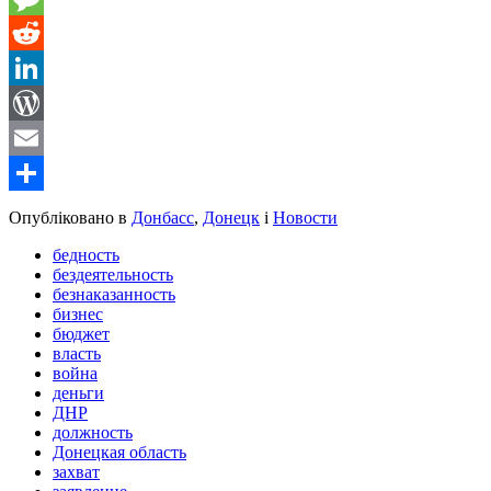
Message
Reddit
LinkedIn
WordPress
Email
Share
Опубліковано в
Донбасс
,
Донецк
і
Новости
бедность
бездеятельность
безнаказанность
бизнес
бюджет
власть
война
деньги
ДНР
должность
Донецкая область
захват