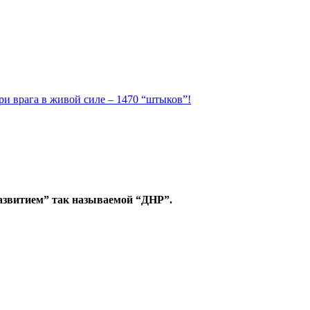
ри врага в живой силе – 1470 “штыков”!
азвитием” так называемой “ДНР”.