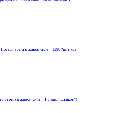
. Потери врага в живой силе – 1390 “штыков”!
ри врага в живой силе – 1,5 тыс. “штыков”!