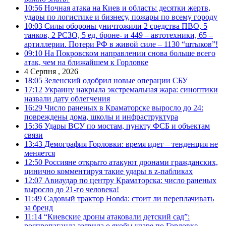
10:56
Ночная атака на Киев и область: десятки жертв,
удары по логистике и бизнесу, пожары по всему городу
10:03
Силы обороны уничтожили 2 средства ПВО, 5
танков, 2 РСЗО, 5 ед. броне- и 449 – автотехники, 65 –
артиллерии. Потери РФ в живой силе – 1130 “штыков”!
09:10
На Покровском направлении снова больше всего
атак, чем на ближайшем к Горловке
4 Серпня , 2026
18:05
Зеленский одобрил новые операции СБУ
17:12
Украину накрыла экстремальная жара: синоптики
назвали дату облегчения
16:29
Число раненых в Краматорске выросло до 24:
повреждены дома, школы и инфраструктура
15:36
Удары ВСУ по мостам, пункту ФСБ и объектам
связи
13:43
Демография Горловки: время идет – тенденция не
меняется
12:50
Россияне открыто атакуют дронами гражданских,
цинично комментируя такие удары в z-пабликах
12:07
Авиаудар по центру Краматорска: число раненых
выросло до 21-го человека!
11:49
Садовый трактор Honda: стоит ли переплачивать
за бренд
11:14
“Киевские дроны атаковали детский сад”:
роспропаганда заявила о якобы ударе по Горловке