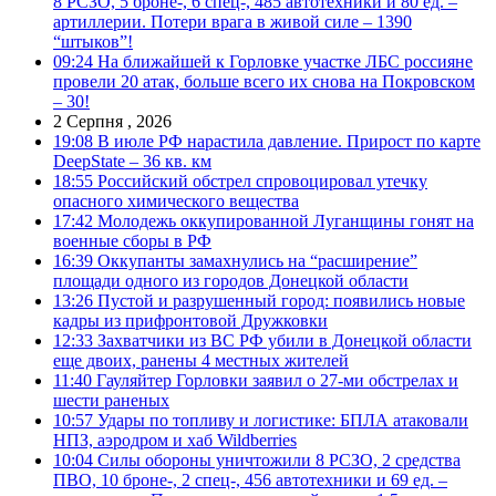
8 РСЗО, 5 броне-, 6 спец-, 485 автотехники и 80 ед. –
артиллерии. Потери врага в живой силе – 1390
“штыков”!
09:24
На ближайшей к Горловке участке ЛБС россияне
провели 20 атак, больше всего их снова на Покровском
– 30!
2 Серпня , 2026
19:08
В июле РФ нарастила давление. Прирост по карте
DeepState – 36 кв. км
18:55
Российский обстрел спровоцировал утечку
опасного химического вещества
17:42
Молодежь оккупированной Луганщины гонят на
военные сборы в РФ
16:39
Оккупанты замахнулись на “расширение”
площади одного из городов Донецкой области
13:26
Пустой и разрушенный город: появились новые
кадры из прифронтовой Дружковки
12:33
Захватчики из ВС РФ убили в Донецкой области
еще двоих, ранены 4 местных жителей
11:40
Гауляйтер Горловки заявил о 27-ми обстрелах и
шести раненых
10:57
Удары по топливу и логистике: БПЛА атаковали
НПЗ, аэродром и хаб Wildberries
10:04
Силы обороны уничтожили 8 РСЗО, 2 средства
ПВО, 10 броне-, 2 спец-, 456 автотехники и 69 ед. –