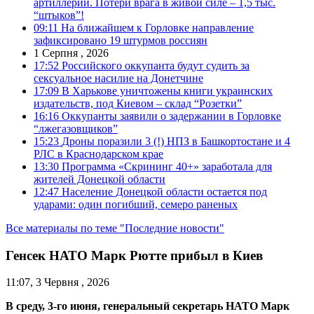
артиллерии. Потери врага в живой силе – 1,5 тыс.
“штыков”!
09:11
На ближайшем к Горловке направление
зафиксировано 19 штурмов россиян
1 Серпня , 2026
17:52
Российского оккупанта будут судить за
сексуальное насилие на Донетчине
17:09
В Харькове уничтожены книги украинских
издательств, под Киевом – склад “Розетки”
16:16
Оккупанты заявили о задержании в Горловке
“лжегазовщиков”
15:23
Дроны поразили 3 (!) НПЗ в Башкортостане и 4
РЛС в Краснодарском крае
13:30
Программа «Скрининг 40+» заработала для
жителей Донецкой области
12:47
Население Донецкой области остается под
ударами: один погибший, семеро раненых
Все материалы по теме "Последние новости"
Генсек НАТО Марк Рютте прибыл в Киев
11:07, 3 Червня , 2026
В среду, 3-го июня, генеральный секретарь НАТО Марк