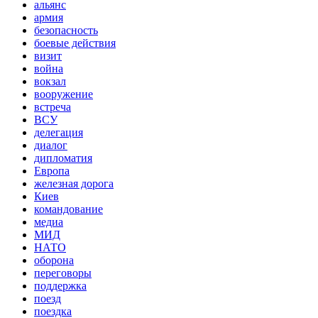
альянс
армия
безопасность
боевые действия
визит
война
вокзал
вооружение
встреча
ВСУ
делегация
диалог
дипломатия
Европа
железная дорога
Киев
командование
медиа
МИД
НАТО
оборона
переговоры
поддержка
поезд
поездка