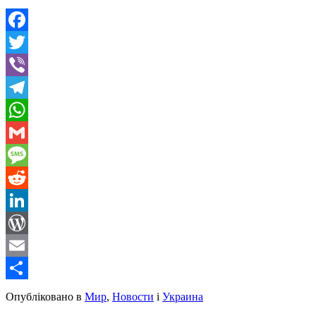
Facebook
Twitter
Viber
Telegram
WhatsApp
Gmail
Message
Reddit
LinkedIn
WordPress
Email
Share
Опубліковано в
Мир
,
Новости
і
Украина