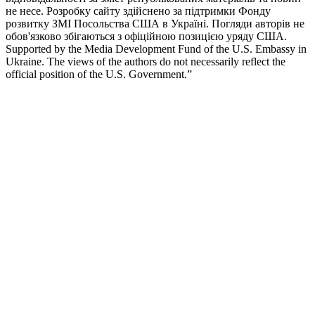
не несе. Розробку сайту здійснено за підтримки Фонду
розвитку ЗМІ Посольства США в Україні. Погляди авторів не
обов'язково збігаються з офіційною позицією уряду США.
Supported by the Media Development Fund of the U.S. Embassy in
Ukraine. The views of the authors do not necessarily reflect the
official position of the U.S. Government.”