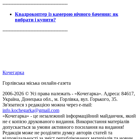
------------------------------------------
Квадрокоптер із камерою нічного бачення: як
вибрати і купити?
------------------------------------------
Кочегарка
Горлівська міська онлайн-газета
2006-2026 © Усі права належать - «Кочегарка». Адреса: 84617,
Україна, Донецька обл., м. Горлівка, вул. Горького, 35.
Зв'язатися з редакцією можна через e-mail:
info.kochegarka@gmail.com
«Кочегарка» - це незалежний інформаційний майданчик, який
не є копією друкованого видання. Використання матеріалів
допускається за умови активного посилання на видання!
Редакція може не розділяти думку авторів статей та
відповідальності за зміст републікованих матеріалів та новин