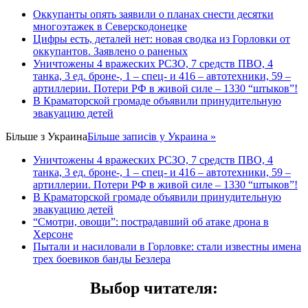
Оккупанты опять заявили о планах снести десятки
многоэтажек в Северскодонецке
Цифры есть, деталей нет: новая сводка из Горловки от
оккупантов. Заявлено о раненых
Уничтожены 4 вражеских РСЗО, 7 средств ПВО, 4
танка, 3 ед. броне-, 1 – спец- и 416 – автотехники, 59 –
артиллерии. Потери РФ в живой силе – 1330 “штыков”!
В Краматорской громаде объявили принудительную
эвакуацию детей
Більше з
Украина
Більше записів у Украина »
Уничтожены 4 вражеских РСЗО, 7 средств ПВО, 4
танка, 3 ед. броне-, 1 – спец- и 416 – автотехники, 59 –
артиллерии. Потери РФ в живой силе – 1330 “штыков”!
В Краматорской громаде объявили принудительную
эвакуацию детей
“Смотри, овощи”: пострадавший об атаке дрона в
Херсоне
Пытали и насиловали в Горловке: стали известны имена
трех боевиков банды Безлера
Выбор читателя
: