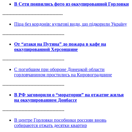
В Сети появились фото из оккупированной Горловки
-----------------------------------------
Піца без кордонів: культові види, що підкорили Україну
------------------------------------------
От “атаки на Путина” до пожара в кафе на
оккупированной Херсонщине
------------------------------------------
С погибшим при обороне Донецкой области
горловчанином простились на Кировоградщине
------------------------------------------
В РФ заговорили о “моратории” на отжатие жилья
на оккупированном Донбассе
------------------------------------------
В центре Горловки пособники россиян вновь
собираются отжать десятки квартир