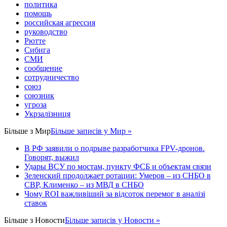
политика
помощь
российская агрессия
руководство
Рютте
Сибига
СМИ
сообщение
сотрудничество
союз
союзник
угроза
Укрзалізниця
Більше з
Мир
Більше записів у Мир »
В РФ заявили о подрыве разработчика FPV-дронов.
Говорят, выжил
Удары ВСУ по мостам, пункту ФСБ и объектам связи
Зеленский продолжает ротации: Умеров – из СНБО в
СВР, Клименко – из МВД в СНБО
Чому ROI важливіший за відсоток перемог в аналізі
ставок
Більше з
Новости
Більше записів у Новости »