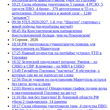
10:21
Силы обороны уничтожили 5 танков, 4 РСЗО, 5
средств ПВО, 4 броне-, 379 автотехники и 55 ед. –
артиллерии. Потери врага в живой силе – 1240
“штыков”!
09:38
УПЛ-2026/2027. 1-й тур: “Шахтер” стартовал с
яркой победы (видеообзоры матчей)
08:45
На Константиновском направлении
боестолкновений больше, чем на Покровском!
3 Серпня , 2026
18:18
РФ уничтожила гуманитарную помощь для
переселенцев из Мариуполя
17:25
Пьяный подросток на питбайке устроил ДТП в
Горловке
16:32
Зеленский продолжает ротации: Умеров – из
СНБО в СВР, Клименко – из МВД в СНБО
13:49
Гауляйтер Горловки “насчитал” 8 обстрелов, о
которых сам же не написал ни слова
12:56
После ударов по подстанциям Мариуполь остался
без света, воды и связи
12:03
Ничего нового! Обнародован график подачи воды
в оккупированной Горловке на август
11:10
Ни дня без трагедии! В Донецкой области РФ
убила 2 гражданских, 14 ранены
10:17
Силы обороны уничтожили танк, 4 средства ПВО,