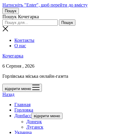
Натисніть "Enter", щоб перейти до вмісту
Пошук
Пошук Кочегарка
Контакты
О нас
Кочегарка
6 Серпня , 2026
Горлівська міська онлайн-газета
відкрити меню
Назад
Главная
Горловка
Донбасс
відкрити меню
Донецк
Луганск
Украина