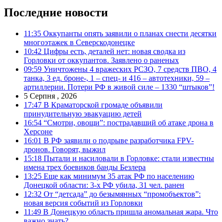
Последние новости
11:35
Оккупанты опять заявили о планах снести десятки
многоэтажек в Северскодонецке
10:42
Цифры есть, деталей нет: новая сводка из
Горловки от оккупантов. Заявлено о раненых
09:59
Уничтожены 4 вражеских РСЗО, 7 средств ПВО, 4
танка, 3 ед. броне-, 1 – спец- и 416 – автотехники, 59 –
артиллерии. Потери РФ в живой силе – 1330 “штыков”!
5 Серпня , 2026
17:47
В Краматорской громаде объявили
принудительную эвакуацию детей
16:54
“Смотри, овощи”: пострадавший об атаке дрона в
Херсоне
16:01
В РФ заявили о подрыве разработчика FPV-
дронов. Говорят, выжил
15:18
Пытали и насиловали в Горловке: стали известны
имена трех боевиков банды Безлера
13:25
Еще как минимум 35 атак РФ по населению
Донецкой области: 3-х РФ убила, 31 чел. ранен
12:32
От “детсада” до безымянных “промобъектов”:
новая версия событий из Горловки
11:49
В Донецкую область пришла аномальная жара. Что
важно знать?