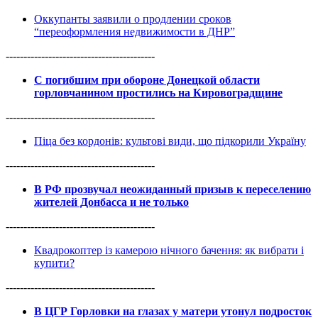
Оккупанты заявили о продлении сроков
“переоформления недвижимости в ДНР”
------------------------------------------
С погибшим при обороне Донецкой области
горловчанином простились на Кировоградщине
------------------------------------------
Піца без кордонів: культові види, що підкорили Україну
------------------------------------------
В РФ прозвучал неожиданный призыв к переселению
жителей Донбасса и не только
------------------------------------------
Квадрокоптер із камерою нічного бачення: як вибрати і
купити?
------------------------------------------
В ЦГР Горловки на глазах у матери утонул подросток