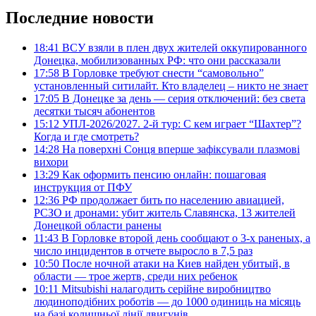
Последние новости
18:41
ВСУ взяли в плен двух жителей оккупированного
Донецка, мобилизованных РФ: что они рассказали
17:58
В Горловке требуют снести “самовольно”
установленный ситилайт. Кто владелец – никто не знает
17:05
В Донецке за день — серия отключений: без света
десятки тысяч абонентов
15:12
УПЛ-2026/2027. 2-й тур: С кем играет “Шахтер”?
Когда и где смотреть?
14:28
На поверхні Сонця вперше зафіксували плазмові
вихори
13:29
Как оформить пенсию онлайн: пошаговая
инструкция от ПФУ
12:36
РФ продолжает бить по населению авиацией,
РСЗО и дронами: убит житель Славянска, 13 жителей
Донецкой области ранены
11:43
В Горловке второй день сообщают о 3-х раненых, а
число инцидентов в отчете выросло в 7,5 раз
10:50
После ночной атаки на Киев найден убитый, в
области — трое жертв, среди них ребенок
10:11
Mitsubishi налагодить серійне виробництво
людиноподібних роботів — до 1000 одиниць на місяць
на базі колишньої лінії двигунів