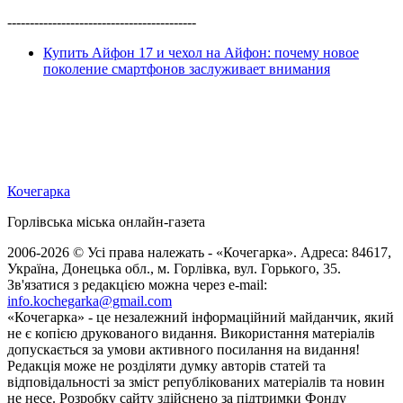
------------------------------------------
Купить Айфон 17 и чехол на Айфон: почему новое
поколение смартфонов заслуживает внимания
Кочегарка
Горлівська міська онлайн-газета
2006-2026 © Усі права належать - «Кочегарка». Адреса: 84617,
Україна, Донецька обл., м. Горлівка, вул. Горького, 35.
Зв'язатися з редакцією можна через e-mail:
info.kochegarka@gmail.com
«Кочегарка» - це незалежний інформаційний майданчик, який
не є копією друкованого видання. Використання матеріалів
допускається за умови активного посилання на видання!
Редакція може не розділяти думку авторів статей та
відповідальності за зміст републікованих матеріалів та новин
не несе. Розробку сайту здійснено за підтримки Фонду