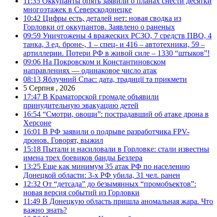
11:35
Оккупанты опять заявили о планах снести десятки
многоэтажек в Северскодонецке
10:42
Цифры есть, деталей нет: новая сводка из
Горловки от оккупантов. Заявлено о раненых
09:59
Уничтожены 4 вражеских РСЗО, 7 средств ПВО, 4
танка, 3 ед. броне-, 1 – спец- и 416 – автотехники, 59 –
артиллерии. Потери РФ в живой силе – 1330 “штыков”!
09:06
На Покровском и Константиновском
направлениях — одинаковое число атак
08:13
Яблучний Спас: дата, традиції та прикмети
5 Серпня , 2026
17:47
В Краматорской громаде объявили
принудительную эвакуацию детей
16:54
“Смотри, овощи”: пострадавший об атаке дрона в
Херсоне
16:01
В РФ заявили о подрыве разработчика FPV-
дронов. Говорят, выжил
15:18
Пытали и насиловали в Горловке: стали известны
имена трех боевиков банды Безлера
13:25
Еще как минимум 35 атак РФ по населению
Донецкой области: 3-х РФ убила, 31 чел. ранен
12:32
От “детсада” до безымянных “промобъектов”:
новая версия событий из Горловки
11:49
В Донецкую область пришла аномальная жара. Что
важно знать?