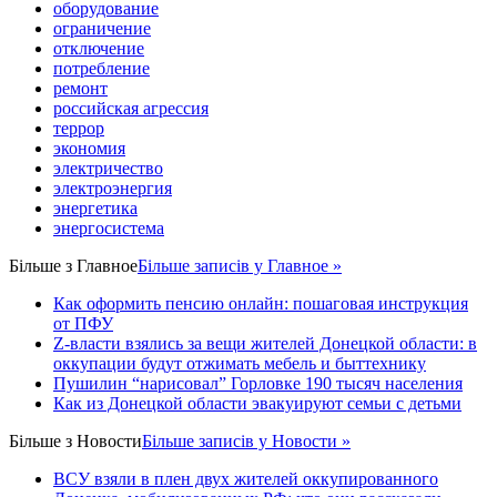
оборудование
ограничение
отключение
потребление
ремонт
российская агрессия
террор
экономия
электричество
электроэнергия
энергетика
энергосистема
Більше з
Главное
Більше записів у Главное »
Как оформить пенсию онлайн: пошаговая инструкция
от ПФУ
Z-власти взялись за вещи жителей Донецкой области: в
оккупации будут отжимать мебель и быттехнику
Пушилин “нарисовал” Горловке 190 тысяч населения
Как из Донецкой области эвакуируют семьи с детьми
Більше з
Новости
Більше записів у Новости »
ВСУ взяли в плен двух жителей оккупированного