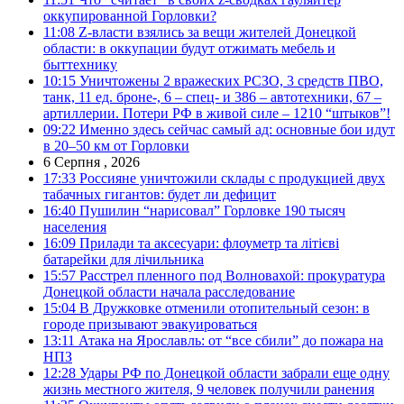
оккупированной Горловки?
11:08
Z-власти взялись за вещи жителей Донецкой
области: в оккупации будут отжимать мебель и
быттехнику
10:15
Уничтожены 2 вражеских РСЗО, 3 средств ПВО,
танк, 11 ед. броне-, 6 – спец- и 386 – автотехники, 67 –
артиллерии. Потери РФ в живой силе – 1210 “штыков”!
09:22
Именно здесь сейчас самый ад: основные бои идут
в 20–50 км от Горловки
6 Серпня , 2026
17:33
Россияне уничтожили склады с продукцией двух
табачных гигантов: будет ли дефицит
16:40
Пушилин “нарисовал” Горловке 190 тысяч
населения
16:09
Прилади та аксесуари: флоуметр та літієві
батарейки для лічильника
15:57
Расстрел пленного под Волновахой: прокуратура
Донецкой области начала расследование
15:04
В Дружковке отменили отопительный сезон: в
городе призывают эвакуироваться
13:11
Атака на Ярославль: от “все сбили” до пожара на
НПЗ
12:28
Удары РФ по Донецкой области забрали еще одну
жизнь местного жителя, 9 человек получили ранения