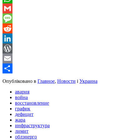
WhatsApp
Gmail
Message
Reddit
LinkedIn
WordPress
Email
Share
Опубліковано в
Главное
,
Новости
і
Украина
авария
война
восстановление
график
дефицит
жара
инфраструктура
лимит
облэнерго