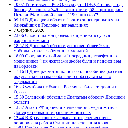
10:07
Уничтожены РСЗО, 6 средств ПВО, 4 танка, 1 ед.
броне-, 2 – спец- и 349 – автотехники, 58 – артиллерии.
Потери РФ в живой силе – 1190 “штыков”!
09:14
В Донецкой области фронт концентрируется на
ближайших к Горловке направлениях
7 Серпня , 2026
23:06
Спокій під контролем: як працюють сучасні
охоронні компанії
18:52
В Донецкой области установят более 20-ти
мобильных железобетонных укрытий
18:09
Оккупанты поймали “посредницу телефонных
мошенников”: их жертвами якобы были и пенсионеры
из Горловки
17:16
В Донецке мотоциклист сбил пособника россиян:
оккупанты сначала сообщали о побеге, затем — о
задержании
16:23
Футбола не будет – Россия разбила стадион и в
Одессе
15:30
Зеленский обсудил с Драпатым оборону Донецкой
области
13:37
Атаки РФ привели к еще одной смерти жителя
Донецкой области и ранениям пятерых
12:44
В Краматорске закрывают отделения почты,
остановлена работа Станции переливания крови
11:51
Что “считает” в своих z-сводках гауляйтер