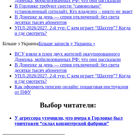
Донецка, мобилизованных РФ: что они рассказали
В Горловке требуют снести “самовольно”
установленный ситилайт. Кто владелец – никто не знает
В Донецке за день — серия отключений: без света
десятки тысяч абонентов
УПЛ-2026/2027. 2-й тур: С кем играет “Шахтер”? Когда
и где смотреть?
Більше з
Украина
Більше записів у Украина »
ВСУ взяли в плен двух жителей оккупированного
Донецка, мобилизованных РФ: что они рассказали
В Донецке за день — серия отключений: без света
десятки тысяч абонентов
УПЛ-2026/2027. 2-й тур: С кем играет “Шахтер”? Когда
и где смотреть?
Как оформить пенсию онлайн: пошаговая инструкция
от ПФУ
Выбор читателя
:
У агрессора уточнили, что вчера в Горловке был
уничтожен “склад кондитерской фабрики”
-----------------------------------------