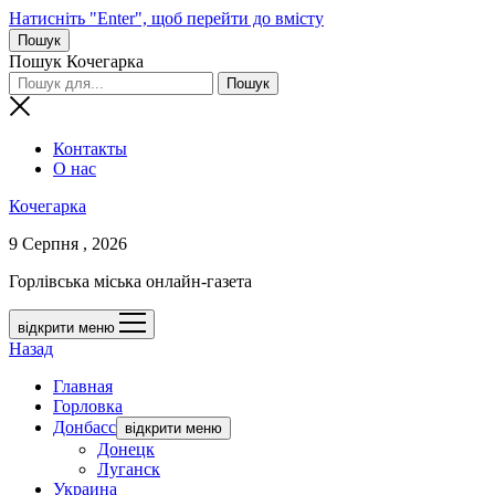
Натисніть "Enter", щоб перейти до вмісту
Пошук
Пошук Кочегарка
Контакты
О нас
Кочегарка
9 Серпня , 2026
Горлівська міська онлайн-газета
відкрити меню
Назад
Главная
Горловка
Донбасс
відкрити меню
Донецк
Луганск
Украина