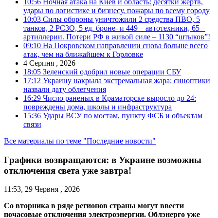
10:56
Ночная атака на Киев и область: десятки жертв,
удары по логистике и бизнесу, пожары по всему городу
10:03
Силы обороны уничтожили 2 средства ПВО, 5
танков, 2 РСЗО, 5 ед. броне- и 449 – автотехники, 65 –
артиллерии. Потери РФ в живой силе – 1130 “штыков”!
09:10
На Покровском направлении снова больше всего
атак, чем на ближайшем к Горловке
4 Серпня , 2026
18:05
Зеленский одобрил новые операции СБУ
17:12
Украину накрыла экстремальная жара: синоптики
назвали дату облегчения
16:29
Число раненых в Краматорске выросло до 24:
повреждены дома, школы и инфраструктура
15:36
Удары ВСУ по мостам, пункту ФСБ и объектам
связи
Все материалы по теме "Последние новости"
Графики возвращаются: в Украине возможны
отключения света уже завтра!
11:53, 29 Червня , 2026
Со вторника в ряде регионов страны могут ввести
почасовые отключения электроэнергии. Облэнерго уже