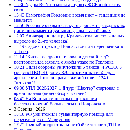
15:36
Удары ВСУ по мостам, пункту ФСБ и объектам
связи
13:43
Демография Горловки: время идет – тенденция не
меняется
12:50
Россияне открыто атакуют дронами гражданских,
цинично комментируя такие удары в z-пабликах
12:07
Авиаудар по центру Краматорска: число раненых
выросло до 21-го человека!
11:49
Садовый трактор Honda: стоит ли переплачивать
за бренд
11:14
“Киевские дроны атаковали детский сад”:
роспропаганда заявила о якобы ударе по Горловке
10:21
Силы обороны уничтожили 5 танков, 4 РСЗО, 5
средств ПВО, 4 броне-, 379 автотехники и 55 ед. –
артиллерии. Потери врага в живой силе – 1240
“штыков”!
09:38
УПЛ-2026/2027. 1-й тур: “Шахтер” стартовал с
яркой победы (видеообзоры матчей)
08:45
На Константиновском направлении
боестолкновений больше, чем на Покровском!
3 Серпня , 2026
18:18
РФ уничтожила гуманитарную помощь для
переселенцев из Мариуполя
17:25
Пьяный подросток на питбайке устроил ДТП в
Горловке