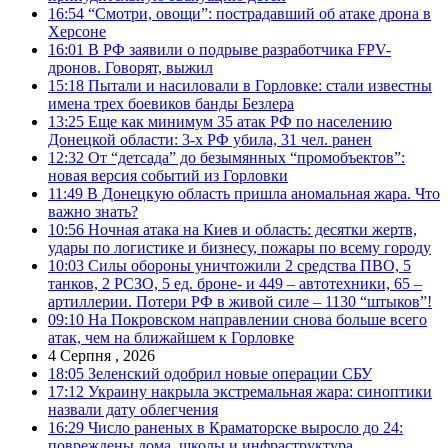
16:54
“Смотри, овощи”: пострадавший об атаке дрона в
Херсоне
16:01
В РФ заявили о подрыве разработчика FPV-
дронов. Говорят, выжил
15:18
Пытали и насиловали в Горловке: стали известны
имена трех боевиков банды Безлера
13:25
Еще как минимум 35 атак РФ по населению
Донецкой области: 3-х РФ убила, 31 чел. ранен
12:32
От “детсада” до безымянных “промобъектов”:
новая версия событий из Горловки
11:49
В Донецкую область пришла аномальная жара. Что
важно знать?
10:56
Ночная атака на Киев и область: десятки жертв,
удары по логистике и бизнесу, пожары по всему городу
10:03
Силы обороны уничтожили 2 средства ПВО, 5
танков, 2 РСЗО, 5 ед. броне- и 449 – автотехники, 65 –
артиллерии. Потери РФ в живой силе – 1130 “штыков”!
09:10
На Покровском направлении снова больше всего
атак, чем на ближайшем к Горловке
4 Серпня , 2026
18:05
Зеленский одобрил новые операции СБУ
17:12
Украину накрыла экстремальная жара: синоптики
назвали дату облегчения
16:29
Число раненых в Краматорске выросло до 24:
повреждены дома, школы и инфраструктура