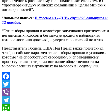
привлечение к российскому голосованию жителей ОРДЛО
“противоречит духу Минских соглашений и целям Минских
договоренностей”.
Читайте также:
В Россию из «ДНР» едут 825 автобусов и
12 поездов
.
“Эти выборы прошли в атмосфере запугивания критических и
независимых голосов и без международного наблюдения,
которое достойно доверия”, – уверен европейский политик.
Представитель Госдепа США Нед Прайс также подчеркнул,
что “российские парламентские выборы прошли в условиях,
которые “не способствуют свободному и справедливому
процессу” и акцентировал внимание общественности на
многочисленных нарушениях на выборах в Госдуму РФ.
Facebook
Twitter
Viber
Telegram