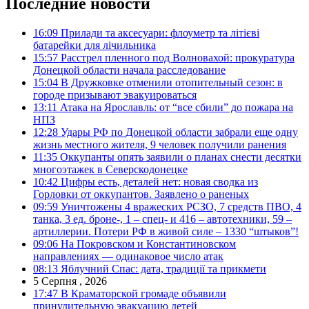
Последние новости
16:09
Прилади та аксесуари: флоуметр та літієві
батарейки для лічильника
15:57
Расстрел пленного под Волновахой: прокуратура
Донецкой области начала расследование
15:04
В Дружковке отменили отопительный сезон: в
городе призывают эвакуироваться
13:11
Атака на Ярославль: от “все сбили” до пожара на
НПЗ
12:28
Удары РФ по Донецкой области забрали еще одну
жизнь местного жителя, 9 человек получили ранения
11:35
Оккупанты опять заявили о планах снести десятки
многоэтажек в Северскодонецке
10:42
Цифры есть, деталей нет: новая сводка из
Горловки от оккупантов. Заявлено о раненых
09:59
Уничтожены 4 вражеских РСЗО, 7 средств ПВО, 4
танка, 3 ед. броне-, 1 – спец- и 416 – автотехники, 59 –
артиллерии. Потери РФ в живой силе – 1330 “штыков”!
09:06
На Покровском и Константиновском
направлениях — одинаковое число атак
08:13
Яблучний Спас: дата, традиції та прикмети
5 Серпня , 2026
17:47
В Краматорской громаде объявили
принудительную эвакуацию детей