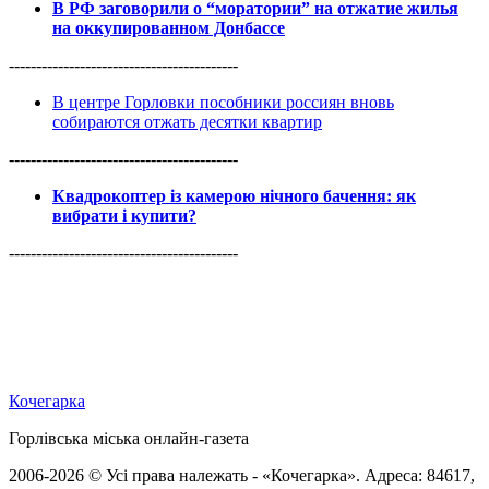
В РФ заговорили о “моратории” на отжатие жилья
на оккупированном Донбассе
------------------------------------------
В центре Горловки пособники россиян вновь
собираются отжать десятки квартир
------------------------------------------
Квадрокоптер із камерою нічного бачення: як
вибрати і купити?
------------------------------------------
Кочегарка
Горлівська міська онлайн-газета
2006-2026 © Усі права належать - «Кочегарка». Адреса: 84617,