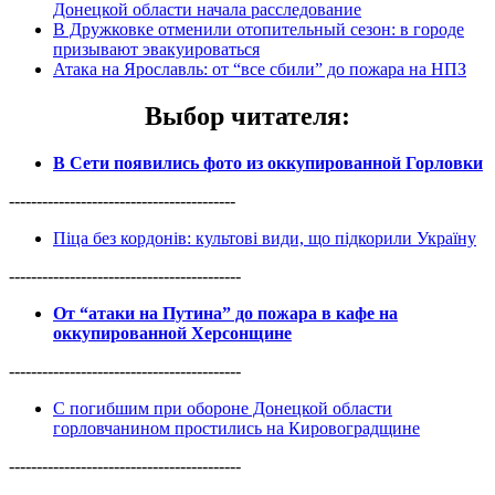
Донецкой области начала расследование
В Дружковке отменили отопительный сезон: в городе
призывают эвакуироваться
Атака на Ярославль: от “все сбили” до пожара на НПЗ
Выбор читателя
:
В Сети появились фото из оккупированной Горловки
-----------------------------------------
Піца без кордонів: культові види, що підкорили Україну
------------------------------------------
От “атаки на Путина” до пожара в кафе на
оккупированной Херсонщине
------------------------------------------
С погибшим при обороне Донецкой области
горловчанином простились на Кировоградщине
------------------------------------------