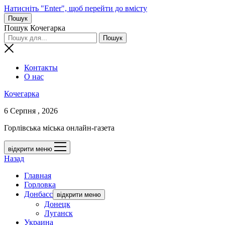
Натисніть "Enter", щоб перейти до вмісту
Пошук
Пошук Кочегарка
Контакты
О нас
Кочегарка
6 Серпня , 2026
Горлівська міська онлайн-газета
відкрити меню
Назад
Главная
Горловка
Донбасс
відкрити меню
Донецк
Луганск
Украина