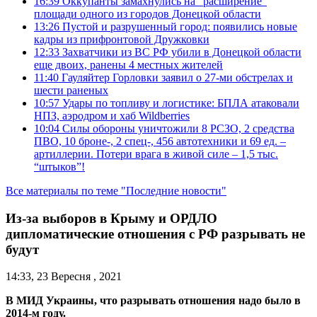
16:39
Оккупанты замахнулись на “расширение”
площади одного из городов Донецкой области
13:26
Пустой и разрушенный город: появились новые
кадры из прифронтовой Дружковки
12:33
Захватчики из ВС РФ убили в Донецкой области
еще двоих, ранены 4 местных жителей
11:40
Гауляйтер Горловки заявил о 27-ми обстрелах и
шести раненых
10:57
Удары по топливу и логистике: БПЛА атаковали
НПЗ, аэродром и хаб Wildberries
10:04
Силы обороны уничтожили 8 РСЗО, 2 средства
ПВО, 10 броне-, 2 спец-, 456 автотехники и 69 ед. –
артиллерии. Потери врага в живой силе – 1,5 тыс.
“штыков”!
Все материалы по теме "Последние новости"
Из-за выборов в Крыму и ОРДЛО
дипломатические отношения с РФ разрывать не
будут
14:33, 23 Вересня , 2021
В МИД Украины, что разрывать отношения надо было в
2014-м году.