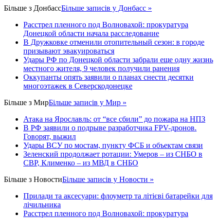
Більше з
Донбасс
Більше записів у Донбасс »
Расстрел пленного под Волновахой: прокуратура
Донецкой области начала расследование
В Дружковке отменили отопительный сезон: в городе
призывают эвакуироваться
Удары РФ по Донецкой области забрали еще одну жизнь
местного жителя, 9 человек получили ранения
Оккупанты опять заявили о планах снести десятки
многоэтажек в Северскодонецке
Більше з
Мир
Більше записів у Мир »
Атака на Ярославль: от “все сбили” до пожара на НПЗ
В РФ заявили о подрыве разработчика FPV-дронов.
Говорят, выжил
Удары ВСУ по мостам, пункту ФСБ и объектам связи
Зеленский продолжает ротации: Умеров – из СНБО в
СВР, Клименко – из МВД в СНБО
Більше з
Новости
Більше записів у Новости »
Прилади та аксесуари: флоуметр та літієві батарейки для
лічильника
Расстрел пленного под Волновахой: прокуратура