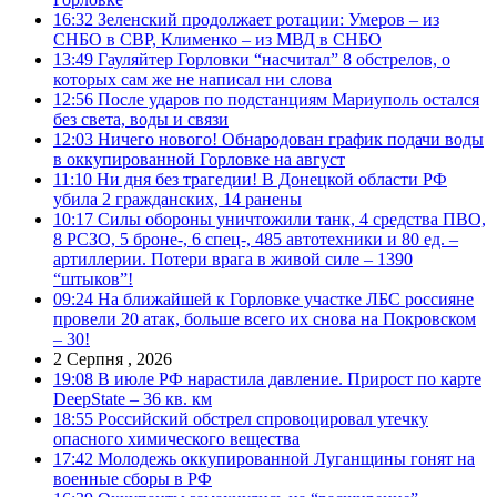
16:32
Зеленский продолжает ротации: Умеров – из
СНБО в СВР, Клименко – из МВД в СНБО
13:49
Гауляйтер Горловки “насчитал” 8 обстрелов, о
которых сам же не написал ни слова
12:56
После ударов по подстанциям Мариуполь остался
без света, воды и связи
12:03
Ничего нового! Обнародован график подачи воды
в оккупированной Горловке на август
11:10
Ни дня без трагедии! В Донецкой области РФ
убила 2 гражданских, 14 ранены
10:17
Силы обороны уничтожили танк, 4 средства ПВО,
8 РСЗО, 5 броне-, 6 спец-, 485 автотехники и 80 ед. –
артиллерии. Потери врага в живой силе – 1390
“штыков”!
09:24
На ближайшей к Горловке участке ЛБС россияне
провели 20 атак, больше всего их снова на Покровском
– 30!
2 Серпня , 2026
19:08
В июле РФ нарастила давление. Прирост по карте
DeepState – 36 кв. км
18:55
Российский обстрел спровоцировал утечку
опасного химического вещества
17:42
Молодежь оккупированной Луганщины гонят на
военные сборы в РФ