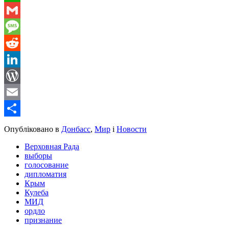
WhatsApp
Gmail
Message
Reddit
LinkedIn
WordPress
Email
Share
Опубліковано в
Донбасс
,
Мир
і
Новости
Верховная Рада
выборы
голосование
дипломатия
Крым
Кулеба
МИД
ордло
признание