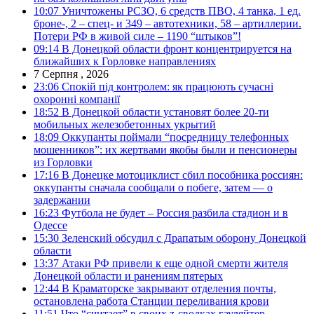
10:07
Уничтожены РСЗО, 6 средств ПВО, 4 танка, 1 ед.
броне-, 2 – спец- и 349 – автотехники, 58 – артиллерии.
Потери РФ в живой силе – 1190 “штыков”!
09:14
В Донецкой области фронт концентрируется на
ближайших к Горловке направлениях
7 Серпня , 2026
23:06
Спокій під контролем: як працюють сучасні
охоронні компанії
18:52
В Донецкой области установят более 20-ти
мобильных железобетонных укрытий
18:09
Оккупанты поймали “посредницу телефонных
мошенников”: их жертвами якобы были и пенсионеры
из Горловки
17:16
В Донецке мотоциклист сбил пособника россиян:
оккупанты сначала сообщали о побеге, затем — о
задержании
16:23
Футбола не будет – Россия разбила стадион и в
Одессе
15:30
Зеленский обсудил с Драпатым оборону Донецкой
области
13:37
Атаки РФ привели к еще одной смерти жителя
Донецкой области и ранениям пятерых
12:44
В Краматорске закрывают отделения почты,
остановлена работа Станции переливания крови
11:51
Что “считает” в своих z-сводках гауляйтер