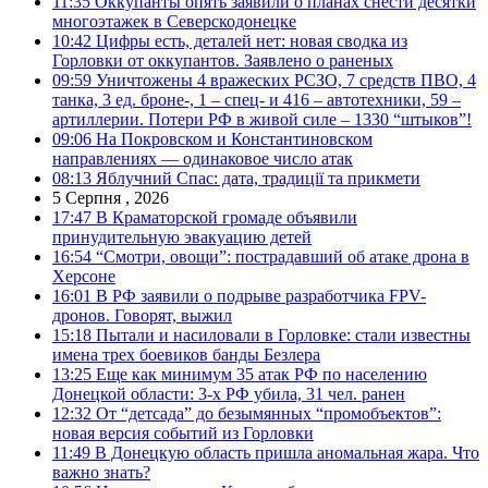
11:35
Оккупанты опять заявили о планах снести десятки
многоэтажек в Северскодонецке
10:42
Цифры есть, деталей нет: новая сводка из
Горловки от оккупантов. Заявлено о раненых
09:59
Уничтожены 4 вражеских РСЗО, 7 средств ПВО, 4
танка, 3 ед. броне-, 1 – спец- и 416 – автотехники, 59 –
артиллерии. Потери РФ в живой силе – 1330 “штыков”!
09:06
На Покровском и Константиновском
направлениях — одинаковое число атак
08:13
Яблучний Спас: дата, традиції та прикмети
5 Серпня , 2026
17:47
В Краматорской громаде объявили
принудительную эвакуацию детей
16:54
“Смотри, овощи”: пострадавший об атаке дрона в
Херсоне
16:01
В РФ заявили о подрыве разработчика FPV-
дронов. Говорят, выжил
15:18
Пытали и насиловали в Горловке: стали известны
имена трех боевиков банды Безлера
13:25
Еще как минимум 35 атак РФ по населению
Донецкой области: 3-х РФ убила, 31 чел. ранен
12:32
От “детсада” до безымянных “промобъектов”:
новая версия событий из Горловки
11:49
В Донецкую область пришла аномальная жара. Что
важно знать?