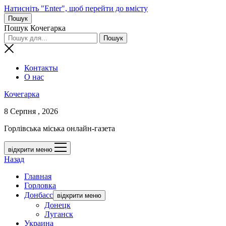
Натисніть "Enter", щоб перейти до вмісту
Пошук
Пошук Кочегарка
Контакты
О нас
Кочегарка
8 Серпня , 2026
Горлівська міська онлайн-газета
відкрити меню
Назад
Главная
Горловка
Донбасс
відкрити меню
Донецк
Луганск
Украина