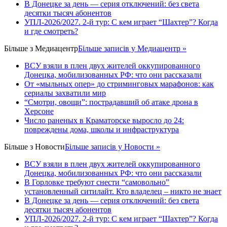
В Донецке за день — серия отключений: без света
десятки тысяч абонентов
УПЛ-2026/2027. 2-й тур: С кем играет “Шахтер”? Когда
и где смотреть?
Більше з
Медиацентр
Більше записів у Медиацентр »
ВСУ взяли в плен двух жителей оккупированного
Донецка, мобилизованных РФ: что они рассказали
От «мыльных опер» до стриминговых марафонов: как
сериалы захватили мир
“Смотри, овощи”: пострадавший об атаке дрона в
Херсоне
Число раненых в Краматорске выросло до 24:
повреждены дома, школы и инфраструктура
Більше з
Новости
Більше записів у Новости »
ВСУ взяли в плен двух жителей оккупированного
Донецка, мобилизованных РФ: что они рассказали
В Горловке требуют снести “самовольно”
установленный ситилайт. Кто владелец – никто не знает
В Донецке за день — серия отключений: без света
десятки тысяч абонентов
УПЛ-2026/2027. 2-й тур: С кем играет “Шахтер”? Когда