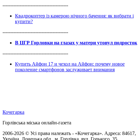
------------------------------------------
Квадрокоптер із камерою нічного бачення: як вибрати і
купити?
------------------------------------------
В ЦГР Горловки на глазах у матери утонул подросток
------------------------------------------
Купить Айфон 17 и чехол на Айфон: почему новое
поколение смартфонов заслуживает внимания
Кочегарка
Горлівська міська онлайн-газета
2006-2026 © Усі права належать - «Кочегарка». Адреса: 84617,
Україна, Донецька обл., м. Горлівка, вул. Горького, 35.