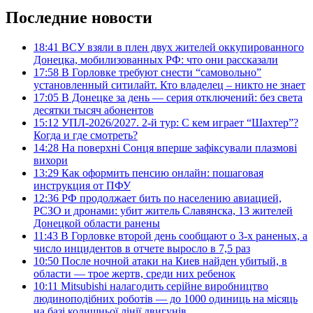
Последние новости
18:41
ВСУ взяли в плен двух жителей оккупированного
Донецка, мобилизованных РФ: что они рассказали
17:58
В Горловке требуют снести “самовольно”
установленный ситилайт. Кто владелец – никто не знает
17:05
В Донецке за день — серия отключений: без света
десятки тысяч абонентов
15:12
УПЛ-2026/2027. 2-й тур: С кем играет “Шахтер”?
Когда и где смотреть?
14:28
На поверхні Сонця вперше зафіксували плазмові
вихори
13:29
Как оформить пенсию онлайн: пошаговая
инструкция от ПФУ
12:36
РФ продолжает бить по населению авиацией,
РСЗО и дронами: убит житель Славянска, 13 жителей
Донецкой области ранены
11:43
В Горловке второй день сообщают о 3-х раненых, а
число инцидентов в отчете выросло в 7,5 раз
10:50
После ночной атаки на Киев найден убитый, в
области — трое жертв, среди них ребенок
10:11
Mitsubishi налагодить серійне виробництво
людиноподібних роботів — до 1000 одиниць на місяць
на базі колишньої лінії двигунів