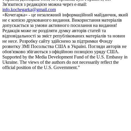
Зв'язатися з редакцією можна через e-mail:
info.kochegarka@gmail.com
«Кочегарка» - це незалежний інформаційний майданчик, який
не є копією друкованого видання. Використання матеріалів
допускається за умови активного посилання на видання!
Редакція може не розділяти думку авторів статей та
відповідальності за зміст републікованих матеріалів та новин
не несе. Розробку сайту здійснено за підтримки Фонду
розвитку ЗМІ Посольства США в Україні. Погляди авторів не
обов'язково збігаються з офіційною позицією уряду США.
Supported by the Media Development Fund of the U.S. Embassy in
Ukraine. The views of the authors do not necessarily reflect the
official position of the U.S. Government.”