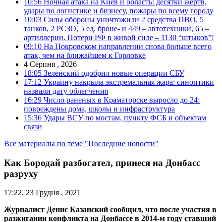
10:56
Ночная атака на Киев и область: десятки жертв,
удары по логистике и бизнесу, пожары по всему городу
10:03
Силы обороны уничтожили 2 средства ПВО, 5
танков, 2 РСЗО, 5 ед. броне- и 449 – автотехники, 65 –
артиллерии. Потери РФ в живой силе – 1130 “штыков”!
09:10
На Покровском направлении снова больше всего
атак, чем на ближайшем к Горловке
4 Серпня , 2026
18:05
Зеленский одобрил новые операции СБУ
17:12
Украину накрыла экстремальная жара: синоптики
назвали дату облегчения
16:29
Число раненых в Краматорске выросло до 24:
повреждены дома, школы и инфраструктура
15:36
Удары ВСУ по мостам, пункту ФСБ и объектам
связи
Все материалы по теме "Последние новости"
Как Бородай разбогател, принеся на Донбасс
разруху
17:22, 23 Грудня , 2021
Журналист Денис Казанский сообщил, что после участия в
разжигании конфликта на Донбассе в 2014-м году ставший