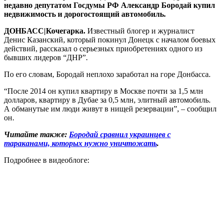
недавно депутатом Госдумы РФ Александр Бородай купил
недвижимость и дорогостоящий автомобиль.
ДОНБАСС|Кочегарка.
Известный блогер и журналист
Денис Казанский, который покинул Донецк с началом боевых
действий, рассказал о серьезных приобретениях одного из
бывших лидеров “ДНР”.
По его словам, Бородай неплохо заработал на горе Донбасса.
“После 2014 он купил квартиру в Москве почти за 1,5 млн
долларов, квартиру в Дубае за 0,5 млн, элитный автомобиль.
А обманутые им люди живут в нищей резервации”, – сообщил
он.
Читайте также:
Бородай сравнил украинцев с
тараканами, которых нужно уничтожать
.
Подробнее в видеоблоге: