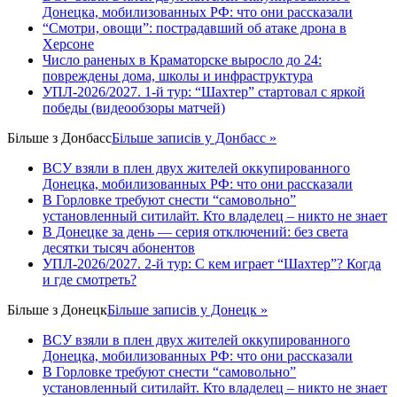
Донецка, мобилизованных РФ: что они рассказали
“Смотри, овощи”: пострадавший об атаке дрона в
Херсоне
Число раненых в Краматорске выросло до 24:
повреждены дома, школы и инфраструктура
УПЛ-2026/2027. 1-й тур: “Шахтер” стартовал с яркой
победы (видеообзоры матчей)
Більше з
Донбасс
Більше записів у Донбасс »
ВСУ взяли в плен двух жителей оккупированного
Донецка, мобилизованных РФ: что они рассказали
В Горловке требуют снести “самовольно”
установленный ситилайт. Кто владелец – никто не знает
В Донецке за день — серия отключений: без света
десятки тысяч абонентов
УПЛ-2026/2027. 2-й тур: С кем играет “Шахтер”? Когда
и где смотреть?
Більше з
Донецк
Більше записів у Донецк »
ВСУ взяли в плен двух жителей оккупированного
Донецка, мобилизованных РФ: что они рассказали
В Горловке требуют снести “самовольно”
установленный ситилайт. Кто владелец – никто не знает