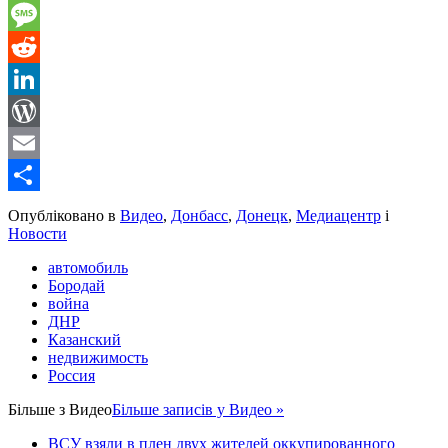
Gmail
Message
Reddit
LinkedIn
WordPress
Email
Share
Опубліковано в
Видео
,
Донбасс
,
Донецк
,
Медиацентр
і
Новости
автомобиль
Бородай
война
ДНР
Казанский
недвижимость
Россия
Більше з
Видео
Більше записів у Видео »
ВСУ взяли в плен двух жителей оккупированного