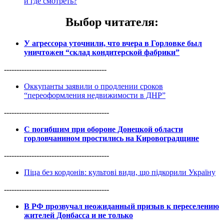
и где смотреть?
Выбор читателя
:
У агрессора уточнили, что вчера в Горловке был
уничтожен “склад кондитерской фабрики”
-----------------------------------------
Оккупанты заявили о продлении сроков
“переоформления недвижимости в ДНР”
------------------------------------------
С погибшим при обороне Донецкой области
горловчанином простились на Кировоградщине
------------------------------------------
Піца без кордонів: культові види, що підкорили Україну
------------------------------------------
В РФ прозвучал неожиданный призыв к переселению
жителей Донбасса и не только