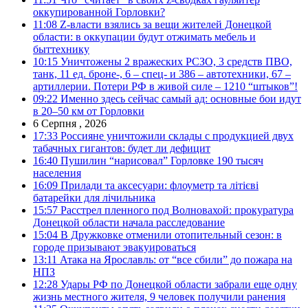
оккупированной Горловки?
11:08
Z-власти взялись за вещи жителей Донецкой
области: в оккупации будут отжимать мебель и
быттехнику
10:15
Уничтожены 2 вражеских РСЗО, 3 средств ПВО,
танк, 11 ед. броне-, 6 – спец- и 386 – автотехники, 67 –
артиллерии. Потери РФ в живой силе – 1210 “штыков”!
09:22
Именно здесь сейчас самый ад: основные бои идут
в 20–50 км от Горловки
6 Серпня , 2026
17:33
Россияне уничтожили склады с продукцией двух
табачных гигантов: будет ли дефицит
16:40
Пушилин “нарисовал” Горловке 190 тысяч
населения
16:09
Прилади та аксесуари: флоуметр та літієві
батарейки для лічильника
15:57
Расстрел пленного под Волновахой: прокуратура
Донецкой области начала расследование
15:04
В Дружковке отменили отопительный сезон: в
городе призывают эвакуироваться
13:11
Атака на Ярославль: от “все сбили” до пожара на
НПЗ
12:28
Удары РФ по Донецкой области забрали еще одну
жизнь местного жителя, 9 человек получили ранения