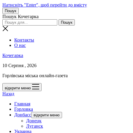
Натисніть "Enter", щоб перейти до вмісту
Пошук
Пошук Кочегарка
Контакты
О нас
Кочегарка
10 Серпня , 2026
Горлівська міська онлайн-газета
відкрити меню
Назад
Главная
Горловка
Донбасс
відкрити меню
Донецк
Луганск
Украина