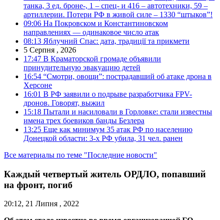
танка, 3 ед. броне-, 1 – спец- и 416 – автотехники, 59 –
артиллерии. Потери РФ в живой силе – 1330 “штыков”!
09:06
На Покровском и Константиновском
направлениях — одинаковое число атак
08:13
Яблучний Спас: дата, традиції та прикмети
5 Серпня , 2026
17:47
В Краматорской громаде объявили
принудительную эвакуацию детей
16:54
“Смотри, овощи”: пострадавший об атаке дрона в
Херсоне
16:01
В РФ заявили о подрыве разработчика FPV-
дронов. Говорят, выжил
15:18
Пытали и насиловали в Горловке: стали известны
имена трех боевиков банды Безлера
13:25
Еще как минимум 35 атак РФ по населению
Донецкой области: 3-х РФ убила, 31 чел. ранен
Все материалы по теме "Последние новости"
Каждый четвертый житель ОРДЛО, попавший
на фронт, погиб
20:12, 21 Липня , 2022