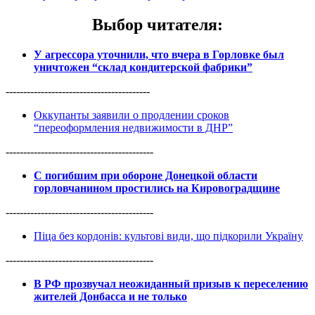
Выбор читателя
:
У агрессора уточнили, что вчера в Горловке был
уничтожен “склад кондитерской фабрики”
-----------------------------------------
Оккупанты заявили о продлении сроков
“переоформления недвижимости в ДНР”
------------------------------------------
С погибшим при обороне Донецкой области
горловчанином простились на Кировоградщине
------------------------------------------
Піца без кордонів: культові види, що підкорили Україну
------------------------------------------
В РФ прозвучал неожиданный призыв к переселению
жителей Донбасса и не только