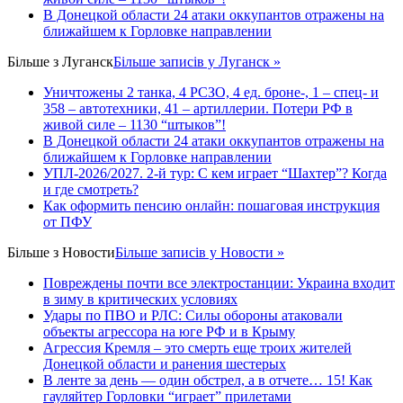
В Донецкой области 24 атаки оккупантов отражены на
ближайшем к Горловке направлении
Більше з
Луганск
Більше записів у Луганск »
Уничтожены 2 танка, 4 РСЗО, 4 ед. броне-, 1 – спец- и
358 – автотехники, 41 – артиллерии. Потери РФ в
живой силе – 1130 “штыков”!
В Донецкой области 24 атаки оккупантов отражены на
ближайшем к Горловке направлении
УПЛ-2026/2027. 2-й тур: С кем играет “Шахтер”? Когда
и где смотреть?
Как оформить пенсию онлайн: пошаговая инструкция
от ПФУ
Більше з
Новости
Більше записів у Новости »
Повреждены почти все электростанции: Украина входит
в зиму в критических условиях
Удары по ПВО и РЛС: Силы обороны атаковали
объекты агрессора на юге РФ и в Крыму
Агрессия Кремля – это смерть еще троих жителей
Донецкой области и ранения шестерых
В ленте за день — один обстрел, а в отчете… 15! Как
гауляйтер Горловки “играет” прилетами