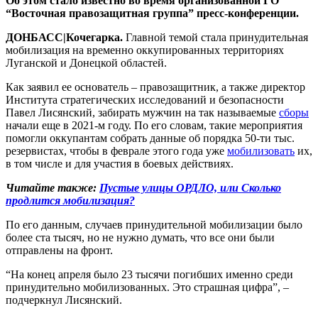
Об этом стало известно во время организованной ГО
“Восточная правозащитная группа” пресс-конференции.
ДОНБАСС|Кочегарка.
Главной темой стала принудительная
мобилизация на временно оккупированных территориях
Луганской и Донецкой областей.
Как заявил ее основатель – правозащитник, а также директор
Института стратегических исследований и безопасности
Павел Лисянский, забирать мужчин на так называемые
сборы
начали еще в 2021-м году. По его словам, такие мероприятия
помогли оккупантам собрать данные об порядка 50-ти тыс.
резервистах, чтобы в феврале этого года уже
мобилизовать
их,
в том числе и для участия в боевых действиях.
Читайте также:
Пустые улицы ОРДЛО, или Сколько
продлится мобилизация?
По его данным, случаев принудительной мобилизации было
более ста тысяч, но не нужно думать, что все они были
отправлены на фронт.
“На конец апреля было 23 тысячи погибших именно среди
принудительно мобилизованных. Это страшная цифра”, –
подчеркнул Лисянский.