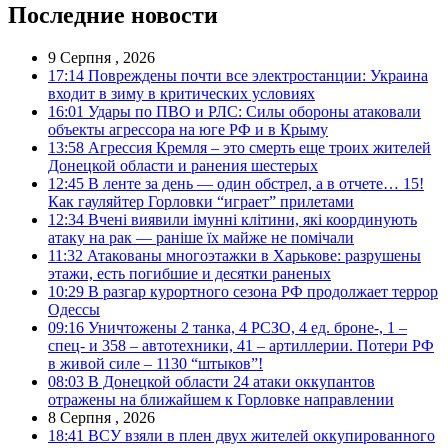
Последние новости
9 Серпня , 2026
17:14
Повреждены почти все электростанции: Украина
входит в зиму в критических условиях
16:01
Удары по ПВО и РЛС: Силы обороны атаковали
объекты агрессора на юге РФ и в Крыму
13:58
Агрессия Кремля – это смерть еще троих жителей
Донецкой области и ранения шестерых
12:45
В ленте за день — один обстрел, а в отчете… 15!
Как гауляйтер Горловки “играет” прилетами
12:34
Вчені виявили імунні клітини, які координують
атаку на рак — раніше їх майже не помічали
11:32
Атакованы многоэтажки в Харькове: разрушены
этажи, есть погибшие и десятки раненых
10:29
В разгар курортного сезона РФ продолжает террор
Одессы
09:16
Уничтожены 2 танка, 4 РСЗО, 4 ед. броне-, 1 –
спец- и 358 – автотехники, 41 – артиллерии. Потери РФ
в живой силе – 1130 “штыков”!
08:03
В Донецкой области 24 атаки оккупантов
отражены на ближайшем к Горловке направлении
8 Серпня , 2026
18:41
ВСУ взяли в плен двух жителей оккупированного