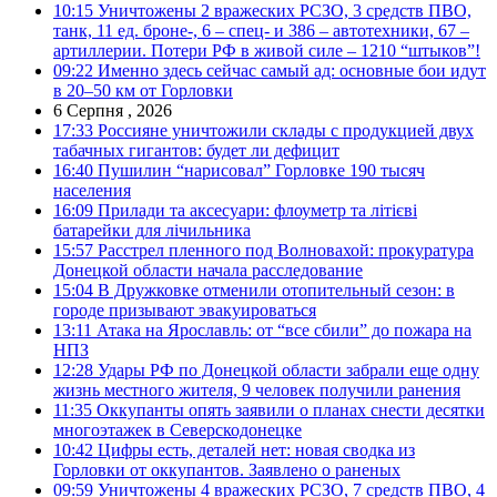
10:15
Уничтожены 2 вражеских РСЗО, 3 средств ПВО,
танк, 11 ед. броне-, 6 – спец- и 386 – автотехники, 67 –
артиллерии. Потери РФ в живой силе – 1210 “штыков”!
09:22
Именно здесь сейчас самый ад: основные бои идут
в 20–50 км от Горловки
6 Серпня , 2026
17:33
Россияне уничтожили склады с продукцией двух
табачных гигантов: будет ли дефицит
16:40
Пушилин “нарисовал” Горловке 190 тысяч
населения
16:09
Прилади та аксесуари: флоуметр та літієві
батарейки для лічильника
15:57
Расстрел пленного под Волновахой: прокуратура
Донецкой области начала расследование
15:04
В Дружковке отменили отопительный сезон: в
городе призывают эвакуироваться
13:11
Атака на Ярославль: от “все сбили” до пожара на
НПЗ
12:28
Удары РФ по Донецкой области забрали еще одну
жизнь местного жителя, 9 человек получили ранения
11:35
Оккупанты опять заявили о планах снести десятки
многоэтажек в Северскодонецке
10:42
Цифры есть, деталей нет: новая сводка из
Горловки от оккупантов. Заявлено о раненых
09:59
Уничтожены 4 вражеских РСЗО, 7 средств ПВО, 4