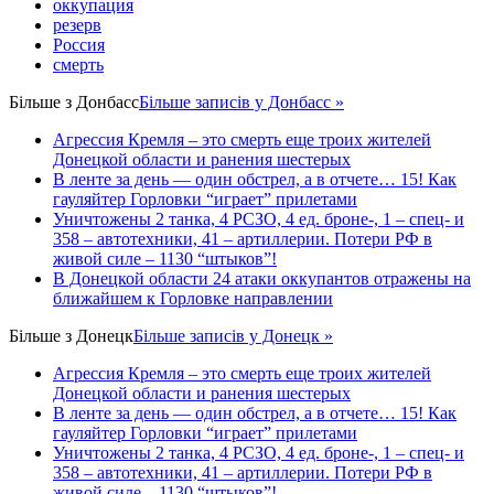
оккупация
резерв
Россия
смерть
Більше з
Донбасс
Більше записів у Донбасс »
Агрессия Кремля – это смерть еще троих жителей
Донецкой области и ранения шестерых
В ленте за день — один обстрел, а в отчете… 15! Как
гауляйтер Горловки “играет” прилетами
Уничтожены 2 танка, 4 РСЗО, 4 ед. броне-, 1 – спец- и
358 – автотехники, 41 – артиллерии. Потери РФ в
живой силе – 1130 “штыков”!
В Донецкой области 24 атаки оккупантов отражены на
ближайшем к Горловке направлении
Більше з
Донецк
Більше записів у Донецк »
Агрессия Кремля – это смерть еще троих жителей
Донецкой области и ранения шестерых
В ленте за день — один обстрел, а в отчете… 15! Как
гауляйтер Горловки “играет” прилетами
Уничтожены 2 танка, 4 РСЗО, 4 ед. броне-, 1 – спец- и
358 – автотехники, 41 – артиллерии. Потери РФ в
живой силе – 1130 “штыков”!