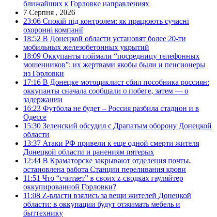
ближайших к Горловке направлениях
7 Серпня , 2026
23:06
Спокій під контролем: як працюють сучасні
охоронні компанії
18:52
В Донецкой области установят более 20-ти
мобильных железобетонных укрытий
18:09
Оккупанты поймали “посредницу телефонных
мошенников”: их жертвами якобы были и пенсионеры
из Горловки
17:16
В Донецке мотоциклист сбил пособника россиян:
оккупанты сначала сообщали о побеге, затем — о
задержании
16:23
Футбола не будет – Россия разбила стадион и в
Одессе
15:30
Зеленский обсудил с Драпатым оборону Донецкой
области
13:37
Атаки РФ привели к еще одной смерти жителя
Донецкой области и ранениям пятерых
12:44
В Краматорске закрывают отделения почты,
остановлена работа Станции переливания крови
11:51
Что “считает” в своих z-сводках гауляйтер
оккупированной Горловки?
11:08
Z-власти взялись за вещи жителей Донецкой
области: в оккупации будут отжимать мебель и
быттехнику