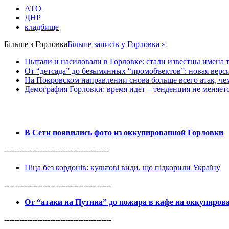
АТО
ДНР
кладбище
Більше з
Горловка
Більше записів у Горловка »
Пытали и насиловали в Горловке: стали известны имена 
От “детсада” до безымянных “промобъектов”: новая верс
На Покровском направлении снова больше всего атак, ч
Демография Горловки: время идет – тенденция не меняет
В Сети появились фото из оккупированной Горловки
-----------------------------------------
Піца без кордонів: культові види, що підкорили Україну
------------------------------------------
От “атаки на Путина” до пожара в кафе на оккупиро
------------------------------------------