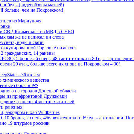
ой победы (видеообзоры матчей)
й больше, чем на Покровском!
енцев из Мариуполя
ловке
 в СВР, Клименко – из МВД в СНБО
рых сам же не написал ни слова
 света, воды и связи
 оккупированной Горловке на август
 2 гражданских, 14 ранены
СЗО, 5 броне-, 6 спец-, 485 автотехники и 80 ед. – артиллерии
вели 20 атак, больше всего их снова на Покровском – 30!
epState – 36 кв. км
о химического вещества
енные сборы в РФ
одного из городов Донецкой области
дры из прифронтовой Дружковки
е двоих, ранены 4 местных жителей
сти раненых
, аэродром и хаб Wildberries
0 броне-, 2 спец-, 456 автотехники и 69 ед. – артиллерии. Поте
ано 19 штурмов россиян
 насилие на Донетчине