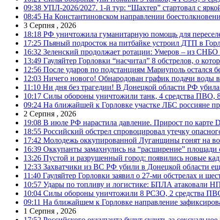
09:38
УПЛ-2026/2027. 1-й тур: “Шахтер” стартовал с ярк
08:45
На Константиновском направлении боестолкновени
3 Серпня , 2026
18:18
РФ уничтожила гуманитарную помощь для пересел
17:25
Пьяный подросток на питбайке устроил ДТП в Гор
16:32
Зеленский продолжает ротации: Умеров – из СНБО
13:49
Гауляйтер Горловки “насчитал” 8 обстрелов, о кото
12:56
После ударов по подстанциям Мариуполь остался без
12:03
Ничего нового! Обнародован график подачи воды в
11:10
Ни дня без трагедии! В Донецкой области РФ убила
10:17
Силы обороны уничтожили танк, 4 средства ПВО, 8 Р
09:24
На ближайшей к Горловке участке ЛБС россияне про
2 Серпня , 2026
19:08
В июле РФ нарастила давление. Прирост по карте De
18:55
Российский обстрел спровоцировал утечку опасног
17:42
Молодежь оккупированной Луганщины гонят на во
16:39
Оккупанты замахнулись на “расширение” площади 
13:26
Пустой и разрушенный город: появились новые ка
12:33
Захватчики из ВС РФ убили в Донецкой области ещ
11:40
Гауляйтер Горловки заявил о 27-ми обстрелах и ше
10:57
Удары по топливу и логистике: БПЛА атаковали НПЗ
10:04
Силы обороны уничтожили 8 РСЗО, 2 средства ПВО, 1
09:11
На ближайшем к Горловке направление зафиксиров
1 Серпня , 2026
17:52
Российского оккупанта будут судить за сексуальное