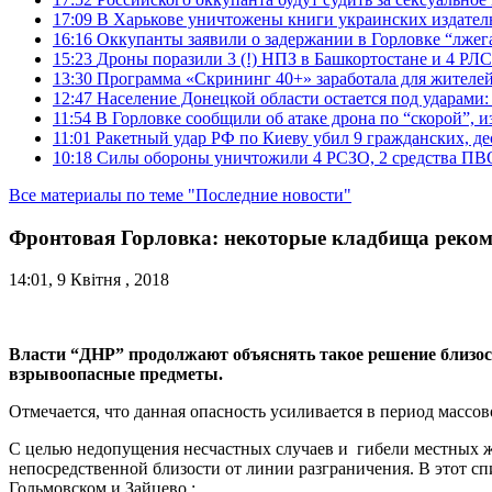
17:09
В Харькове уничтожены книги украинских издатель
16:16
Оккупанты заявили о задержании в Горловке “лже
15:23
Дроны поразили 3 (!) НПЗ в Башкортостане и 4 РЛС
13:30
Программа «Скрининг 40+» заработала для жителе
12:47
Население Донецкой области остается под ударами
11:54
В Горловке сообщили об атаке дрона по “скорой”, и
11:01
Ракетный удар РФ по Киеву убил 9 гражданских, д
10:18
Силы обороны уничтожили 4 РСЗО, 2 средства ПВО, 4
Все материалы по теме "Последние новости"
Фронтовая Горловка: некоторые кладбища реком
14:01, 9 Квітня , 2018
Власти “ДНР” продолжают объяснять такое решение близост
взрывоопасные предметы.
Отмечается, что данная опасность усиливается в период масс
С целью недопущения несчастных случаев и гибели местных жи
непосредственной близости от линии разграничения. В этот спи
Гольмовском и Зайцево.: