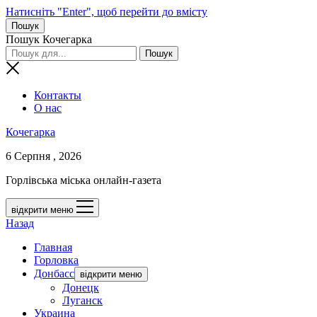
Натисніть "Enter", щоб перейти до вмісту
Пошук
Пошук Кочегарка
Контакты
О нас
Кочегарка
6 Серпня , 2026
Горлівська міська онлайн-газета
відкрити меню
Назад
Главная
Горловка
Донбасс
відкрити меню
Донецк
Луганск
Украина