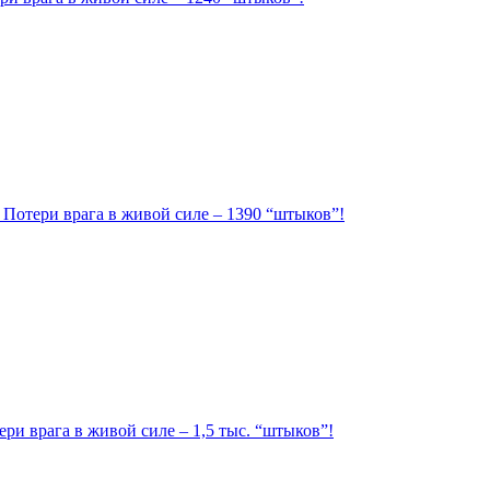
. Потери врага в живой силе – 1390 “штыков”!
ри врага в живой силе – 1,5 тыс. “штыков”!