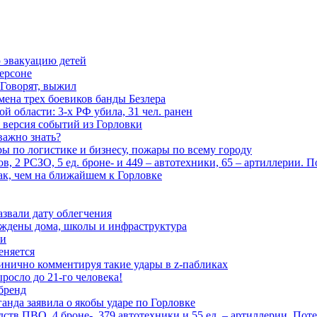
 эвакуацию детей
ерсоне
 Говорят, выжил
мена трех боевиков банды Безлера
 области: 3-х РФ убила, 31 чел. ранен
 версия событий из Горловки
важно знать?
ары по логистике и бизнесу, пожары по всему городу
, 2 РСЗО, 5 ед. броне- и 449 – автотехники, 65 – артиллерии. 
ак, чем на ближайшем к Горловке
азвали дату облегчения
еждены дома, школы и инфраструктура
зи
еняется
инично комментируя такие удары в z-пабликах
росло до 21-го человека!
 бренд
анда заявила о якобы ударе по Горловке
тв ПВО, 4 броне-, 379 автотехники и 55 ед. – артиллерии. Поте