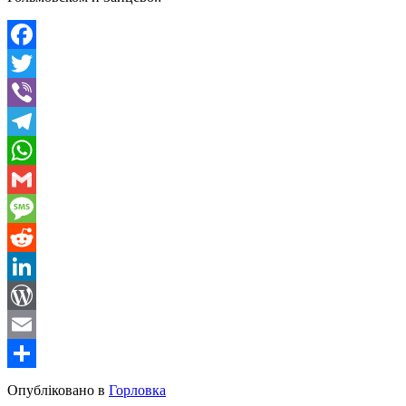
Facebook
Twitter
Viber
Telegram
WhatsApp
Gmail
Message
Reddit
LinkedIn
WordPress
Email
Share
Опубліковано в
Горловка