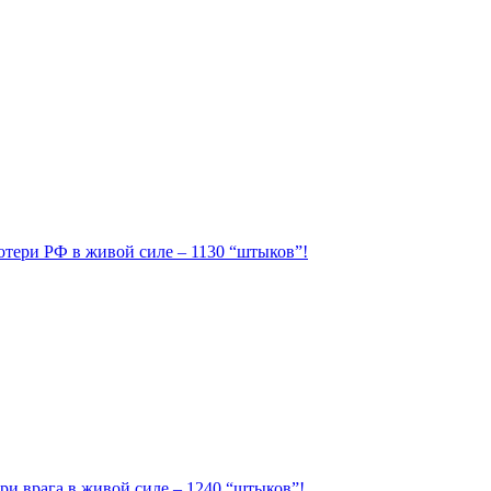
Потери РФ в живой силе – 1130 “штыков”!
ри врага в живой силе – 1240 “штыков”!