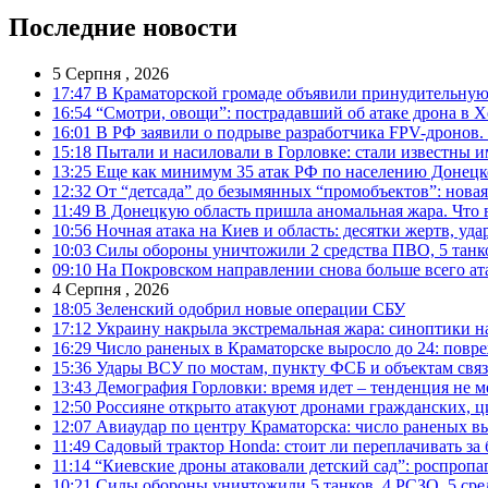
Последние новости
5 Серпня , 2026
17:47
В Краматорской громаде объявили принудительную
16:54
“Смотри, овощи”: пострадавший об атаке дрона в Х
16:01
В РФ заявили о подрыве разработчика FPV-дронов.
15:18
Пытали и насиловали в Горловке: стали известны и
13:25
Еще как минимум 35 атак РФ по населению Донецкой
12:32
От “детсада” до безымянных “промобъектов”: новая
11:49
В Донецкую область пришла аномальная жара. Что 
10:56
Ночная атака на Киев и область: десятки жертв, уд
10:03
Силы обороны уничтожили 2 средства ПВО, 5 танков
09:10
На Покровском направлении снова больше всего ат
4 Серпня , 2026
18:05
Зеленский одобрил новые операции СБУ
17:12
Украину накрыла экстремальная жара: синоптики н
16:29
Число раненых в Краматорске выросло до 24: повр
15:36
Удары ВСУ по мостам, пункту ФСБ и объектам свя
13:43
Демография Горловки: время идет – тенденция не м
12:50
Россияне открыто атакуют дронами гражданских, ц
12:07
Авиаудар по центру Краматорска: число раненых вы
11:49
Садовый трактор Honda: стоит ли переплачивать за
11:14
“Киевские дроны атаковали детский сад”: роспропаг
10:21
Силы обороны уничтожили 5 танков, 4 РСЗО, 5 средс