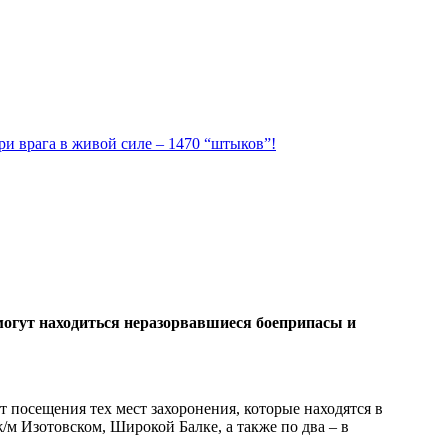
ри врага в живой силе – 1470 “штыков”!
 могут находиться неразорвавшиеся боеприпасы и
посещения тех мест захоронения, которые находятся в
/м Изотовском, Широкой Балке, а также по два – в