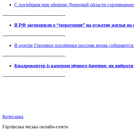
С погибшим при обороне Донецкой области горловчанин
------------------------------------------
В РФ заговорили о “моратории” на отжатие жилья на
------------------------------------------
В центре Горловки пособники россиян вновь собираются 
------------------------------------------
Квадрокоптер із камерою нічного бачення: як вибрати 
------------------------------------------
Кочегарка
Горлівська міська онлайн-газета