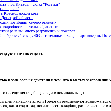
ств, под Киевом – склад “Розетки”
газовщиков”
 в Краснодарском крае
й Донецкой области
: один погибший, семеро раненых
з подробностей – только “раненые”
есятки ранены, много разрушений и пожаров
 броне-, 1 спец-, 463 автотехники и 82 ед. – артиллерии. Поте
ендуют не посещать
ью к зоне боевых действий и тем, что в местах захоронений
ового посещения кладбищ города в поминальные дни.
телей нынешние власти Горловки рекомендуют воздержаться от 
сок, как и год назад, попали шесть кладбищ, расположенные в ж