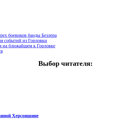
трех боевиков банды Безлера
ия событий из Горловки
ем на ближайшем к Горловке
ся
Выбор читателя
:
ванной Херсонщине