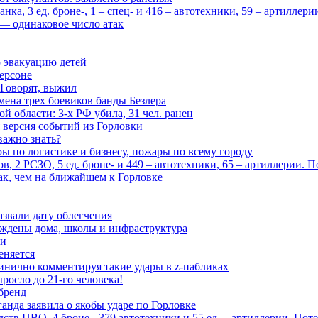
ка, 3 ед. броне-, 1 – спец- и 416 – автотехники, 59 – артиллер
— одинаковое число атак
 эвакуацию детей
ерсоне
 Говорят, выжил
мена трех боевиков банды Безлера
 области: 3-х РФ убила, 31 чел. ранен
 версия событий из Горловки
важно знать?
ары по логистике и бизнесу, пожары по всему городу
, 2 РСЗО, 5 ед. броне- и 449 – автотехники, 65 – артиллерии. 
ак, чем на ближайшем к Горловке
азвали дату облегчения
еждены дома, школы и инфраструктура
зи
еняется
инично комментируя такие удары в z-пабликах
росло до 21-го человека!
 бренд
анда заявила о якобы ударе по Горловке
тв ПВО, 4 броне-, 379 автотехники и 55 ед. – артиллерии. Поте