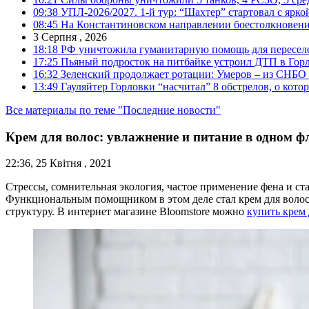
09:38
УПЛ-2026/2027. 1-й тур: “Шахтер” стартовал с ярк
08:45
На Константиновском направлении боестолкновени
3 Серпня , 2026
18:18
РФ уничтожила гуманитарную помощь для пересел
17:25
Пьяный подросток на питбайке устроил ДТП в Гор
16:32
Зеленский продолжает ротации: Умеров – из СНБО
13:49
Гауляйтер Горловки “насчитал” 8 обстрелов, о кото
Все материалы по теме "Последние новости"
Крем для волос: увлажнение и питание в одном ф
22:36, 25 Квітня , 2021
Стрессы, сомнительная экология, частое применение фена и ст
Функциональным помощником в этом деле стал крем для волос.
структуру. В интернет магазине Bloomstore можно
купить крем 