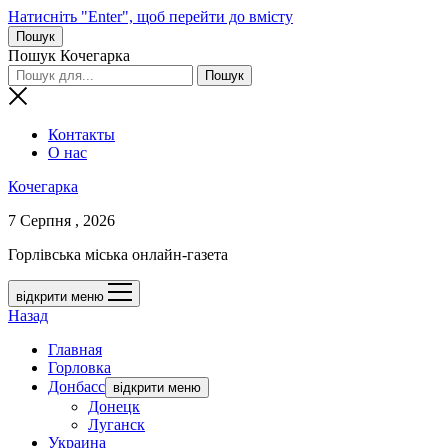
Натисніть "Enter", щоб перейти до вмісту
Пошук
Пошук Кочегарка
Контакты
О нас
Кочегарка
7 Серпня , 2026
Горлівська міська онлайн-газета
відкрити меню
Назад
Главная
Горловка
Донбасс
відкрити меню
Донецк
Луганск
Украина