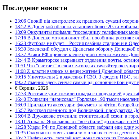
Последние новости
23:06
Спокій під контролем: як працюють сучасні охоронн
18:52
В Донецкой области установят более 20-ти мобил
18:09
Оккупанты поймали “посредницу телефонных моше
17:16
В Донецке мотоциклист сбил пособника россиян: о
16:23
Футбола не будет – Россия разбила стадион и в Оде
15:30
Зеленский обсудил с Драпатым оборону Донецкой 
13:37
Атаки РФ привели к еще одной смерти жителя Доне
12:44
В Краматорске закрывают отделения почты, остано
11:51
Что “считает” в своих z-сводках гауляйтер оккупи
11:08
Z-власти взялись за вещи жителей Донецкой област
10:15
Уничтожены 2 вражеских РСЗО, 3 средств ПВО, танк,
09:22
Именно здесь сейчас самый ад: основные бои идут 
6 Серпня , 2026
17:33
Россияне уничтожили склады с продукцией двух та
16:40
Пушилин “нарисовал” Горловке 190 тысяч населен
16:09
Прилади та аксесуари: флоуметр та літієві батарейк
15:57
Расстрел пленного под Волновахой: прокуратура До
15:04
В Дружковке отменили отопительный сезон: в горо
13:11
Атака на Ярославль: от “все сбили” до пожара на Н
12:28
Удары РФ по Донецкой области забрали еще одну ж
11:35
Оккупанты опять заявили о планах снести десятки 
10:42
Цифры есть, деталей нет: новая сводка из Горловки