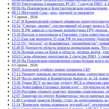
09:59
Уничтожены 4 вражеских РСЗО, 7 средств ПВО, 4 тан
09:06
На Покровском и Константиновском направлениях 
08:13
Яблучний Спас: дата, традиції та прикмети
5 Серпня , 2026
17:47
В Краматорской громаде объявили принудительную
16:54
“Смотри, овощи”: пострадавший об атаке дрона в Х
16:01
В РФ заявили о подрыве разработчика FPV-дронов.
15:18
Пытали и насиловали в Горловке: стали известны и
13:25
Еще как минимум 35 атак РФ по населению Донецкой
12:32
От “детсада” до безымянных “промобъектов”: новая
11:49
В Донецкую область пришла аномальная жара. Что 
10:56
Ночная атака на Киев и область: десятки жертв, уд
10:03
Силы обороны уничтожили 2 средства ПВО, 5 танков
09:10
На Покровском направлении снова больше всего ат
4 Серпня , 2026
18:05
Зеленский одобрил новые операции СБУ
17:12
Украину накрыла экстремальная жара: синоптики н
16:29
Число раненых в Краматорске выросло до 24: повр
15:36
Удары ВСУ по мостам, пункту ФСБ и объектам свя
13:43
Демография Горловки: время идет – тенденция не м
12:50
Россияне открыто атакуют дронами гражданских, ц
12:07
Авиаудар по центру Краматорска: число раненых вы
11:49
Садовый трактор Honda: стоит ли переплачивать за
11:14
“Киевские дроны атаковали детский сад”: роспропаг
10:21
Силы обороны уничтожили 5 танков, 4 РСЗО, 5 средс