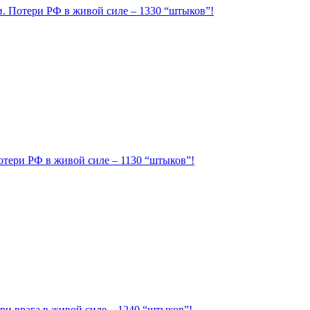
ии. Потери РФ в живой силе – 1330 “штыков”!
Потери РФ в живой силе – 1130 “штыков”!
ри врага в живой силе – 1240 “штыков”!