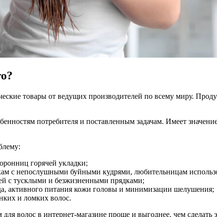
го?
ческие товары от ведущих производителей по всему миру. Проду
бенностям потребителя и поставленным задачам. Имеет значени
блему:
торонниц горячей укладки;
кам с непослушными буйными кудрями, любительницам использов
лей с тусклыми и безжизненными прядками;
зуда, активного питания кожи головы и минимизации шелушения;
нких и ломких волос.
 для волос в интернет-магазине проще и выгоднее, чем сделать 