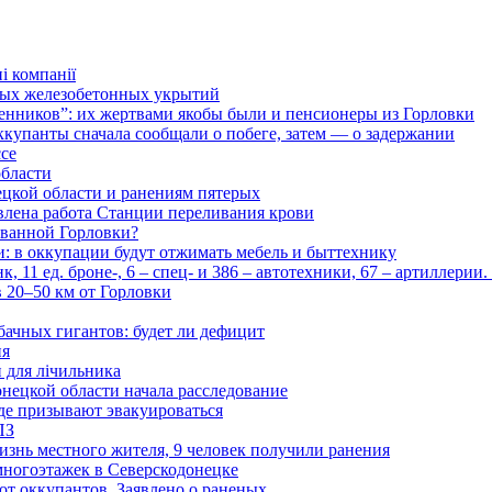
і компанії
ьных железобетонных укрытий
нников”: их жертвами якобы были и пенсионеры из Горловки
ккупанты сначала сообщали о побеге, затем — о задержании
ссе
области
цкой области и ранениям пятерых
влена работа Станции переливания крови
рованной Горловки?
и: в оккупации будут отжимать мебель и быттехнику
 11 ед. броне-, 6 – спец- и 386 – автотехники, 67 – артиллерии
в 20–50 км от Горловки
бачных гигантов: будет ли дефицит
ия
и для лічильника
нецкой области начала расследование
де призывают эвакуироваться
ПЗ
изнь местного жителя, 9 человек получили ранения
многоэтажек в Северскодонецке
 от оккупантов. Заявлено о раненых