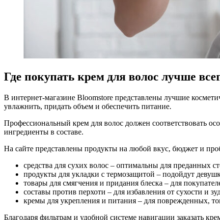
Где покупать крем для волос лучше все
В интернет-магазине Bloomstore представлены лучшие космети
увлажнить, придать объем и обеспечить питание.
Профессиональный крем для волос должен соответствовать осо
ингредиенты в составе.
На сайте представлены продукты на любой вкус, бюджет и про
средства для сухих волос – оптимальны для преданных с
продукты для укладки с термозащитой – подойдут девуш
товары для смягчения и придания блеска – для покупате
составы против перхоти – для избавления от сухости и 
кремы для укрепления и питания – для поврежденных, то
Благодаря фильтрам и удобной системе навигации заказать крем