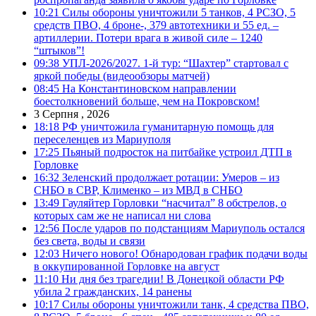
10:21
Силы обороны уничтожили 5 танков, 4 РСЗО, 5
средств ПВО, 4 броне-, 379 автотехники и 55 ед. –
артиллерии. Потери врага в живой силе – 1240
“штыков”!
09:38
УПЛ-2026/2027. 1-й тур: “Шахтер” стартовал с
яркой победы (видеообзоры матчей)
08:45
На Константиновском направлении
боестолкновений больше, чем на Покровском!
3 Серпня , 2026
18:18
РФ уничтожила гуманитарную помощь для
переселенцев из Мариуполя
17:25
Пьяный подросток на питбайке устроил ДТП в
Горловке
16:32
Зеленский продолжает ротации: Умеров – из
СНБО в СВР, Клименко – из МВД в СНБО
13:49
Гауляйтер Горловки “насчитал” 8 обстрелов, о
которых сам же не написал ни слова
12:56
После ударов по подстанциям Мариуполь остался
без света, воды и связи
12:03
Ничего нового! Обнародован график подачи воды
в оккупированной Горловке на август
11:10
Ни дня без трагедии! В Донецкой области РФ
убила 2 гражданских, 14 ранены
10:17
Силы обороны уничтожили танк, 4 средства ПВО,