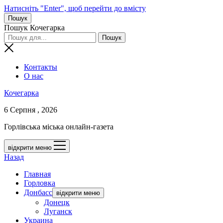
Натисніть "Enter", щоб перейти до вмісту
Пошук
Пошук Кочегарка
Контакты
О нас
Кочегарка
6 Серпня , 2026
Горлівська міська онлайн-газета
відкрити меню
Назад
Главная
Горловка
Донбасс
відкрити меню
Донецк
Луганск
Украина