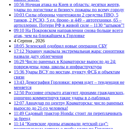
10:56
Ночная атака на Киев и область: десятки жертв,
удары по логистике и бизнесу, пожары по всему городу
10:03
Силы обороны уничтожили 2 средства ПВО, 5
танков, 2 РСЗО, 5 ед. броне- и 449 – автотехники, 65 –
артиллерии. Потери РФ в живой силе – 1130 “штыков”!
09:10
На Покровском направлении снова больше всего
атак, чем на ближайшем к Горловке
4 Серпня , 2026
18:05
Зеленский одобрил новые операции СБУ
17:12
Украину накрыла экстремальная жара: синоптики
назвали дату облегчения
16:29
Число раненых в Краматорске выросло до 24:
повреждены дома, школы и инфраструктура
15:36
Удары ВСУ по мостам, пункту ФСБ и объектам
связи
13:43
Демография Горловки: время идет – тенденция не
меняется
12:50
Россияне открыто атакуют дронами гражданских,
цинично комментируя такие удары в z-пабликах
12:07
Авиаудар по центру Краматорска: число раненых
выросло до 21-го человека!
11:49
Садовый трактор Honda: стоит ли переплачивать
за бренд
11:14
“Киевские дроны атаковали детский сад”:
роспропаганда заявила о якобы ударе по Горловке