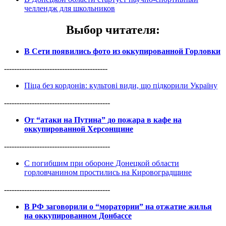
челлендж для школьников
Выбор читателя
:
В Сети появились фото из оккупированной Горловки
-----------------------------------------
Піца без кордонів: культові види, що підкорили Україну
------------------------------------------
От “атаки на Путина” до пожара в кафе на
оккупированной Херсонщине
------------------------------------------
С погибшим при обороне Донецкой области
горловчанином простились на Кировоградщине
------------------------------------------
В РФ заговорили о “моратории” на отжатие жилья
на оккупированном Донбассе