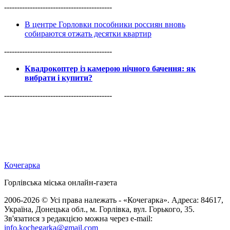
------------------------------------------
В центре Горловки пособники россиян вновь
собираются отжать десятки квартир
------------------------------------------
Квадрокоптер із камерою нічного бачення: як
вибрати і купити?
------------------------------------------
Кочегарка
Горлівська міська онлайн-газета
2006-2026 © Усі права належать - «Кочегарка». Адреса: 84617,
Україна, Донецька обл., м. Горлівка, вул. Горького, 35.
Зв'язатися з редакцією можна через e-mail:
info.kochegarka@gmail.com