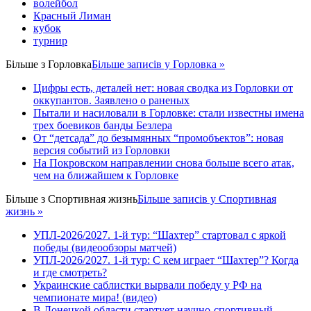
волейбол
Красный Лиман
кубок
турнир
Більше з
Горловка
Більше записів у Горловка »
Цифры есть, деталей нет: новая сводка из Горловки от
оккупантов. Заявлено о раненых
Пытали и насиловали в Горловке: стали известны имена
трех боевиков банды Безлера
От “детсада” до безымянных “промобъектов”: новая
версия событий из Горловки
На Покровском направлении снова больше всего атак,
чем на ближайшем к Горловке
Більше з
Спортивная жизнь
Більше записів у Спортивная
жизнь »
УПЛ-2026/2027. 1-й тур: “Шахтер” стартовал с яркой
победы (видеообзоры матчей)
УПЛ-2026/2027. 1-й тур: С кем играет “Шахтер”? Когда
и где смотреть?
Украинские саблистки вырвали победу у РФ на
чемпионате мира! (видео)
В Донецкой области стартует научно-спортивный