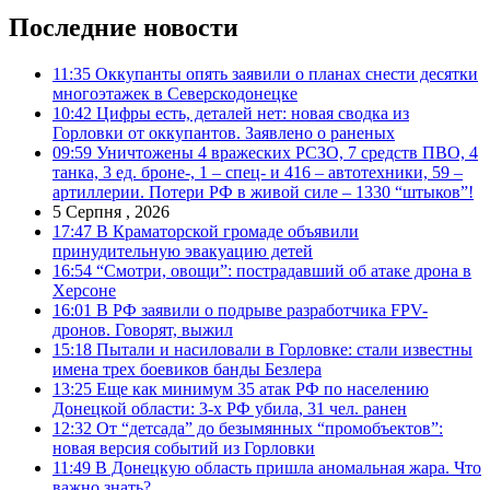
Последние новости
11:35
Оккупанты опять заявили о планах снести десятки
многоэтажек в Северскодонецке
10:42
Цифры есть, деталей нет: новая сводка из
Горловки от оккупантов. Заявлено о раненых
09:59
Уничтожены 4 вражеских РСЗО, 7 средств ПВО, 4
танка, 3 ед. броне-, 1 – спец- и 416 – автотехники, 59 –
артиллерии. Потери РФ в живой силе – 1330 “штыков”!
5 Серпня , 2026
17:47
В Краматорской громаде объявили
принудительную эвакуацию детей
16:54
“Смотри, овощи”: пострадавший об атаке дрона в
Херсоне
16:01
В РФ заявили о подрыве разработчика FPV-
дронов. Говорят, выжил
15:18
Пытали и насиловали в Горловке: стали известны
имена трех боевиков банды Безлера
13:25
Еще как минимум 35 атак РФ по населению
Донецкой области: 3-х РФ убила, 31 чел. ранен
12:32
От “детсада” до безымянных “промобъектов”:
новая версия событий из Горловки
11:49
В Донецкую область пришла аномальная жара. Что
важно знать?