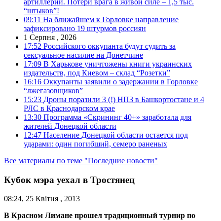
артиллерии. Потери врага в живой силе – 1,5 тыс.
“штыков”!
09:11
На ближайшем к Горловке направление
зафиксировано 19 штурмов россиян
1 Серпня , 2026
17:52
Российского оккупанта будут судить за
сексуальное насилие на Донетчине
17:09
В Харькове уничтожены книги украинских
издательств, под Киевом – склад “Розетки”
16:16
Оккупанты заявили о задержании в Горловке
“лжегазовщиков”
15:23
Дроны поразили 3 (!) НПЗ в Башкортостане и 4
РЛС в Краснодарском крае
13:30
Программа «Скрининг 40+» заработала для
жителей Донецкой области
12:47
Население Донецкой области остается под
ударами: один погибший, семеро раненых
Все материалы по теме "Последние новости"
Кубок мэра уехал в Тростянец
08:24, 25 Квітня , 2013
В Красном Лимане прошел традиционный турнир по