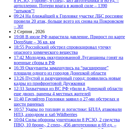
8 РСЗО, 5 броне-, 6 спец-, 485 автотехники и 80 ед. –
артиллерии. Потери врага в живой силе – 1390
“штыков”!
09:24
На ближайшей к Горловке участке ЛБС россияне
провели 20 атак, больше всего их снова на Покровском
– 30!
2 Серпня , 2026
19:08
В июле РФ нарастила давление. Прирост по карте
DeepState – 36 кв. км
18:55
Российский обстрел спровоцировал утечку
опасного химического вещества
17:42
Молодежь оккупированной Луганщины гонят на
военные сборы в РФ
16:39
Оккупанты замахнулись на “расширение”
площади одного из городов Донецкой области
13:26
Пустой и разрушенный город: появились новые
кадры из прифронтовой Дружковки
12:33
Захватчики из ВС РФ убили в Донецкой области
еще двоих, ранены 4 местных жителей
11:40
Гауляйтер Горловки заявил о 27-ми обстрелах и
шести раненых
10:57
Удары по топливу и логистике: БПЛА атаковали
НПЗ, аэродром и хаб Wildberries
10:04
Силы обороны уничтожили 8 РСЗО, 2 средства
ПВО, 10 броне-, 2 спец-, 456 автотехники и 69 ед. –