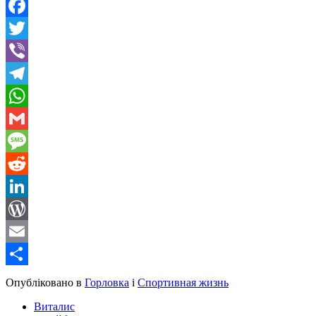
Facebook
Twitter
Viber
Telegram
WhatsApp
Gmail
Message
Reddit
LinkedIn
WordPress
Email
Share
Опубліковано в
Горловка
і
Спортивная жизнь
Виталис