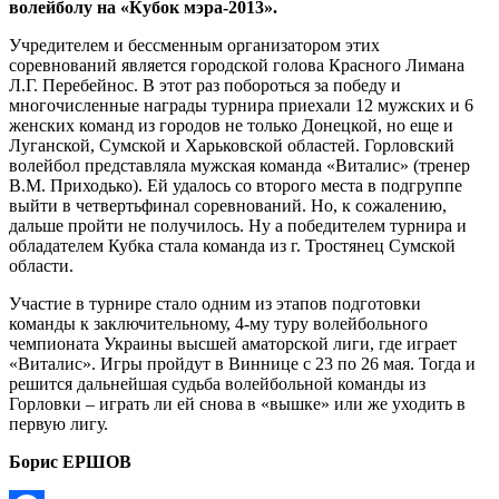
волейболу на «Кубок мэра-2013».
Учредителем и бессменным организатором этих
соревнований является городской голова Красного Лимана
Л.Г. Перебейнос. В этот раз побороться за победу и
многочисленные награды турнира приехали 12 мужских и 6
женских команд из городов не только Донецкой, но еще и
Луганской, Сумской и Харьковской областей. Горловский
волейбол представляла мужская команда «Виталис» (тренер
В.М. Приходько). Ей удалось со второго места в подгруппе
выйти в четвертьфинал соревнований. Но, к сожалению,
дальше пройти не получилось. Ну а победителем турнира и
обладателем Кубка стала команда из г. Тростянец Сумской
области.
Участие в турнире стало одним из этапов подготовки
команды к заключительному, 4-му туру волейбольного
чемпионата Украины высшей аматорской лиги, где играет
«Виталис». Игры пройдут в Виннице с 23 по 26 мая. Тогда и
решится дальнейшая судьба волейбольной команды из
Горловки – играть ли ей снова в «вышке» или же уходить в
первую лигу.
Борис ЕРШОВ