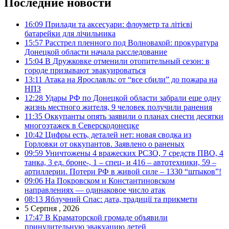
Последние новости
16:09
Прилади та аксесуари: флоуметр та літієві
батарейки для лічильника
15:57
Расстрел пленного под Волновахой: прокуратура
Донецкой области начала расследование
15:04
В Дружковке отменили отопительный сезон: в
городе призывают эвакуироваться
13:11
Атака на Ярославль: от “все сбили” до пожара на
НПЗ
12:28
Удары РФ по Донецкой области забрали еще одну
жизнь местного жителя, 9 человек получили ранения
11:35
Оккупанты опять заявили о планах снести десятки
многоэтажек в Северскодонецке
10:42
Цифры есть, деталей нет: новая сводка из
Горловки от оккупантов. Заявлено о раненых
09:59
Уничтожены 4 вражеских РСЗО, 7 средств ПВО, 4
танка, 3 ед. броне-, 1 – спец- и 416 – автотехники, 59 –
артиллерии. Потери РФ в живой силе – 1330 “штыков”!
09:06
На Покровском и Константиновском
направлениях — одинаковое число атак
08:13
Яблучний Спас: дата, традиції та прикмети
5 Серпня , 2026
17:47
В Краматорской громаде объявили
принудительную эвакуацию детей