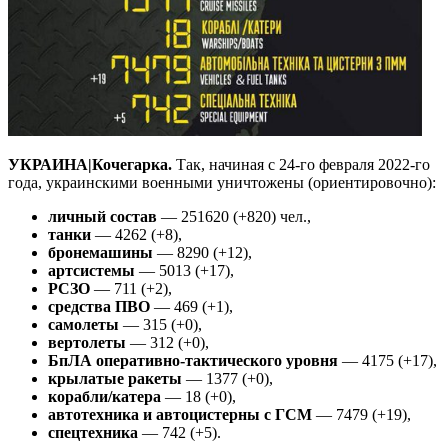
УКРАИНА|Кочегарка.
Так, начиная с 24-го февраля 2022-го
года, украинскими военными уничтожены (ориентировочно):
личный состав
— 251620 (+820) чел.,
танки
— 4262 (+8),
бронемашины
— 8290 (+12),
артсистемы
— 5013 (+17),
РСЗО
— 711 (+2),
средства ПВО
— 469 (+1),
самолеты
— 315 (+0),
вертолеты
— 312 (+0),
БпЛА оперативно-тактического уровня
— 4175 (+17),
крылатые ракеты
— 1377 (+0),
корабли/катера
— 18 (+0),
автотехника и автоцистерны с ГСМ
— 7479 (+19),
спецтехника
— 742 (+5).