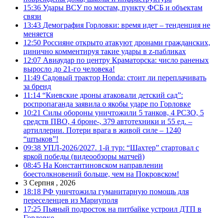
15:36
Удары ВСУ по мостам, пункту ФСБ и объектам
связи
13:43
Демография Горловки: время идет – тенденция не
меняется
12:50
Россияне открыто атакуют дронами гражданских,
цинично комментируя такие удары в z-пабликах
12:07
Авиаудар по центру Краматорска: число раненых
выросло до 21-го человека!
11:49
Садовый трактор Honda: стоит ли переплачивать
за бренд
11:14
“Киевские дроны атаковали детский сад”:
роспропаганда заявила о якобы ударе по Горловке
10:21
Силы обороны уничтожили 5 танков, 4 РСЗО, 5
средств ПВО, 4 броне-, 379 автотехники и 55 ед. –
артиллерии. Потери врага в живой силе – 1240
“штыков”!
09:38
УПЛ-2026/2027. 1-й тур: “Шахтер” стартовал с
яркой победы (видеообзоры матчей)
08:45
На Константиновском направлении
боестолкновений больше, чем на Покровском!
3 Серпня , 2026
18:18
РФ уничтожила гуманитарную помощь для
переселенцев из Мариуполя
17:25
Пьяный подросток на питбайке устроил ДТП в
Горловке