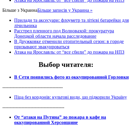
Атака на Ярославль: от “все сбили” до пожара на НПЗ
Більше з
Украина
Більше записів у Украина »
Прилади та аксесуари: флоуметр та літієві батарейки для
лічильника
Расстрел пленного под Волновахой: прокуратура
Донецкой области начала расследование
В Дружковке отменили отопительный сезон: в городе
призывают эвакуироваться
Атака на Ярославль: от “все сбили” до пожара на НПЗ
Выбор читателя
:
В Сети появились фото из оккупированной Горловки
-----------------------------------------
Піца без кордонів: культові види, що підкорили Україну
------------------------------------------
От “атаки на Путина” до пожара в кафе на
оккупированной Херсонщине