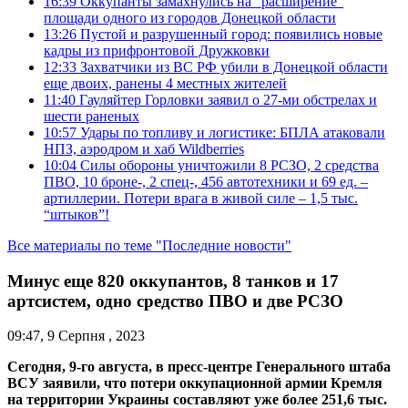
16:39
Оккупанты замахнулись на “расширение”
площади одного из городов Донецкой области
13:26
Пустой и разрушенный город: появились новые
кадры из прифронтовой Дружковки
12:33
Захватчики из ВС РФ убили в Донецкой области
еще двоих, ранены 4 местных жителей
11:40
Гауляйтер Горловки заявил о 27-ми обстрелах и
шести раненых
10:57
Удары по топливу и логистике: БПЛА атаковали
НПЗ, аэродром и хаб Wildberries
10:04
Силы обороны уничтожили 8 РСЗО, 2 средства
ПВО, 10 броне-, 2 спец-, 456 автотехники и 69 ед. –
артиллерии. Потери врага в живой силе – 1,5 тыс.
“штыков”!
Все материалы по теме "Последние новости"
Минус еще 820 оккупантов, 8 танков и 17
артсистем, одно средство ПВО и две РСЗО
09:47, 9 Серпня , 2023
Сегодня, 9-го августа, в пресс-центре Генерального штаба
ВСУ заявили, что потери оккупационной армии Кремля
на территории Украины составляют уже более 251,6 тыс.