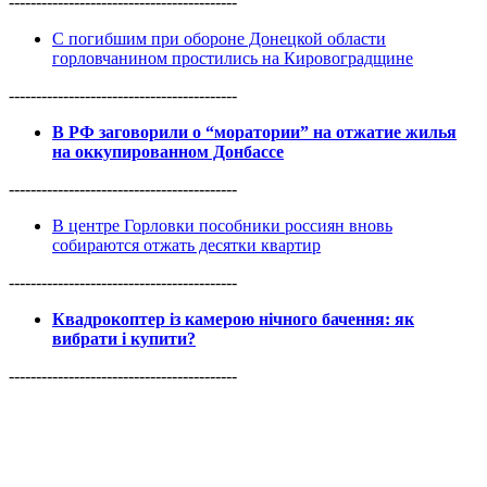
------------------------------------------
С погибшим при обороне Донецкой области
горловчанином простились на Кировоградщине
------------------------------------------
В РФ заговорили о “моратории” на отжатие жилья
на оккупированном Донбассе
------------------------------------------
В центре Горловки пособники россиян вновь
собираются отжать десятки квартир
------------------------------------------
Квадрокоптер із камерою нічного бачення: як
вибрати і купити?
------------------------------------------