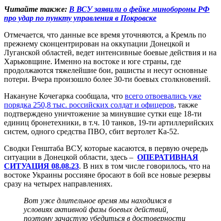
Читайте также:
В ВСУ заявили о фейке минобороны РФ
про удар по пункту управления в Покровске
Отмечается, что данные все время уточняются, а Кремль по
прежнему сконцентрирован на оккупации Донецкой и
Луганской областей, ведет интенсивные боевые действия и на
Харьковщине. Именно на востоке и юге страны, где
продолжаются тяжелейшие бои, рашисты и несут основные
потери. Вчера произошло более 30-ти боевых столкновений.
Накануне Кочегарка сообщала, что
всего отвоевались уже
порядка 250,8 тыс. российских солдат и офицеров
, также
подтверждено уничтожение за минувшие сутки еще 18-ти
единиц бронетехники, в т.ч. 10 танков, 19-ти артиллерийских
систем, одного средства ПВО, сбит вертолет Ка-52.
Сводки Генштаба ВСУ, которые касаются, в первую очередь
ситуации в Донецкой области, здесь –
ОПЕРАТИВНАЯ
СИТУАЦИЯ 08.08.23
. В них в том числе говорилось, что на
востоке Украины россияне бросают в бой все новые резервы
сразу на четырех направлениях.
Вот уже длительное время мы находимся в
условиях активной фазы боевых действий,
поэтому зачастую убедиться в достоверности