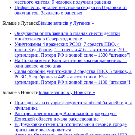
местного жителя, 9 человек получили ранения
Цифры есть, деталей нет: новая сводка из Горловки от
оккупантов. Заявлено о раненых
Більше з
Луганск
Більше записів у Луганск »
Оккупанты опять заявили о планах снести десятки
многоэтажек в Северскодонецке
Уничтожены 4 вражеских РСЗО, 7 средств ПВО, 4
танка, 3 ед. броне-, 1 – спец- и 416 – автотехники, 59 –
артиллерии. Потери РФ в живой силе – 1330 “штыков”!
На Покровском и Константиновском направлениях —
одинаковое число атак
Силы обороны уничтожили 2 средства ПВО, 5 танков, 2
РСЗО, 5 ед. броне- и 449 – автотехники, 65 –
артиллерии. Потери РФ в живой силе – 1130 “штыков”!
Більше з
Новости
Більше записів у Новости »
Прилади та аксесуари: флоуметр та літієві батарейки для
лічильника
Расстрел пленного под Волновахой: прокуратура
Донецкой области начала расследование
В Дружковке отменили отопительный сезон: в городе
призывают эвакуироваться