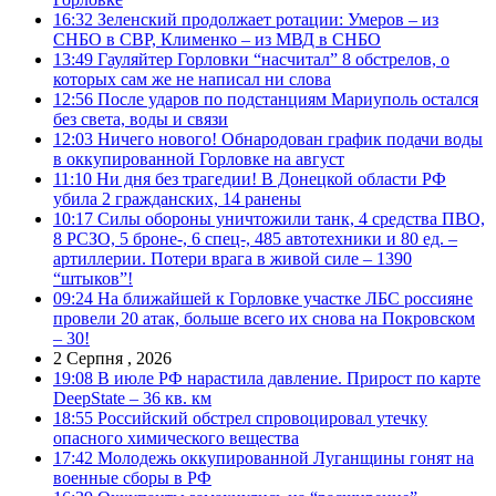
16:32
Зеленский продолжает ротации: Умеров – из
СНБО в СВР, Клименко – из МВД в СНБО
13:49
Гауляйтер Горловки “насчитал” 8 обстрелов, о
которых сам же не написал ни слова
12:56
После ударов по подстанциям Мариуполь остался
без света, воды и связи
12:03
Ничего нового! Обнародован график подачи воды
в оккупированной Горловке на август
11:10
Ни дня без трагедии! В Донецкой области РФ
убила 2 гражданских, 14 ранены
10:17
Силы обороны уничтожили танк, 4 средства ПВО,
8 РСЗО, 5 броне-, 6 спец-, 485 автотехники и 80 ед. –
артиллерии. Потери врага в живой силе – 1390
“штыков”!
09:24
На ближайшей к Горловке участке ЛБС россияне
провели 20 атак, больше всего их снова на Покровском
– 30!
2 Серпня , 2026
19:08
В июле РФ нарастила давление. Прирост по карте
DeepState – 36 кв. км
18:55
Российский обстрел спровоцировал утечку
опасного химического вещества
17:42
Молодежь оккупированной Луганщины гонят на
военные сборы в РФ