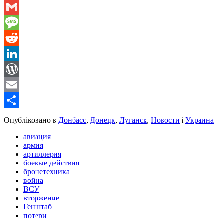
WhatsApp
Gmail
Message
Reddit
LinkedIn
WordPress
Email
Share
Опубліковано в
Донбасс
,
Донецк
,
Луганск
,
Новости
і
Украина
авиация
армия
артиллерия
боевые действия
бронетехника
война
ВСУ
вторжение
Генштаб
потери