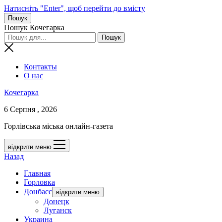
Натисніть "Enter", щоб перейти до вмісту
Пошук
Пошук Кочегарка
Контакты
О нас
Кочегарка
6 Серпня , 2026
Горлівська міська онлайн-газета
відкрити меню
Назад
Главная
Горловка
Донбасс
відкрити меню
Донецк
Луганск
Украина