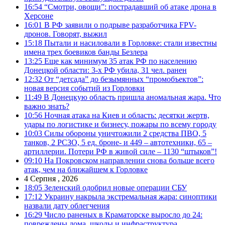
16:54
“Смотри, овощи”: пострадавший об атаке дрона в
Херсоне
16:01
В РФ заявили о подрыве разработчика FPV-
дронов. Говорят, выжил
15:18
Пытали и насиловали в Горловке: стали известны
имена трех боевиков банды Безлера
13:25
Еще как минимум 35 атак РФ по населению
Донецкой области: 3-х РФ убила, 31 чел. ранен
12:32
От “детсада” до безымянных “промобъектов”:
новая версия событий из Горловки
11:49
В Донецкую область пришла аномальная жара. Что
важно знать?
10:56
Ночная атака на Киев и область: десятки жертв,
удары по логистике и бизнесу, пожары по всему городу
10:03
Силы обороны уничтожили 2 средства ПВО, 5
танков, 2 РСЗО, 5 ед. броне- и 449 – автотехники, 65 –
артиллерии. Потери РФ в живой силе – 1130 “штыков”!
09:10
На Покровском направлении снова больше всего
атак, чем на ближайшем к Горловке
4 Серпня , 2026
18:05
Зеленский одобрил новые операции СБУ
17:12
Украину накрыла экстремальная жара: синоптики
назвали дату облегчения
16:29
Число раненых в Краматорске выросло до 24:
повреждены дома, школы и инфраструктура