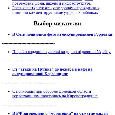
повреждены дома, школы и инфраструктура
Россияне открыто атакуют дронами гражданских,
цинично комментируя такие удары в z-пабликах
Выбор читателя
:
В Сети появились фото из оккупированной Горловки
-----------------------------------------
Піца без кордонів: культові види, що підкорили Україну
------------------------------------------
От “атаки на Путина” до пожара в кафе на
оккупированной Херсонщине
------------------------------------------
С погибшим при обороне Донецкой области
горловчанином простились на Кировоградщине
------------------------------------------
В РФ заговорили о “моратории” на отжатие жилья