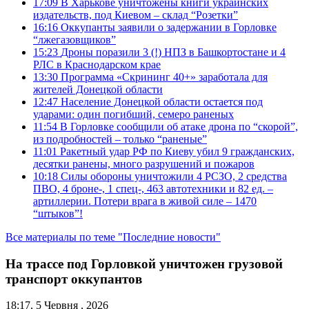
17:09
В Харькове уничтожены книги украинских
издательств, под Киевом – склад “Розетки”
16:16
Оккупанты заявили о задержании в Горловке
“лжегазовщиков”
15:23
Дроны поразили 3 (!) НПЗ в Башкортостане и 4
РЛС в Краснодарском крае
13:30
Программа «Скрининг 40+» заработала для
жителей Донецкой области
12:47
Население Донецкой области остается под
ударами: один погибший, семеро раненых
11:54
В Горловке сообщили об атаке дрона по “скорой”,
из подробностей – только “раненые”
11:01
Ракетный удар РФ по Киеву убил 9 гражданских,
десятки ранены, много разрушений и пожаров
10:18
Силы обороны уничтожили 4 РСЗО, 2 средства
ПВО, 4 броне-, 1 спец-, 463 автотехники и 82 ед. –
артиллерии. Потери врага в живой силе – 1470
“штыков”!
Все материалы по теме "Последние новости"
На трассе под Горловкой уничтожен грузовой
транспорт оккупантов
18:17, 5 Червня , 2026