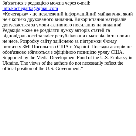
Зв'язатися з редакцією можна через e-mail:
info.kochegarka@gmail.com
«Кочегарка» - це незалежний інформаційний майданчик, який
не є копією друкованого видання. Використання матеріалів
допускається за умови активного посилання на видання!
Редакція може не розділяти думку авторів статей та
відповідальності за зміст републікованих матеріалів та новин
не несе. Розробку сайту здійснено за підтримки Фонду
розвитку ЗМІ Посольства США в Україні. Погляди авторів не
обов'язково збігаються з офіційною позицією уряду США.
Supported by the Media Development Fund of the U.S. Embassy in
Ukraine. The views of the authors do not necessarily reflect the
official position of the U.S. Government.”