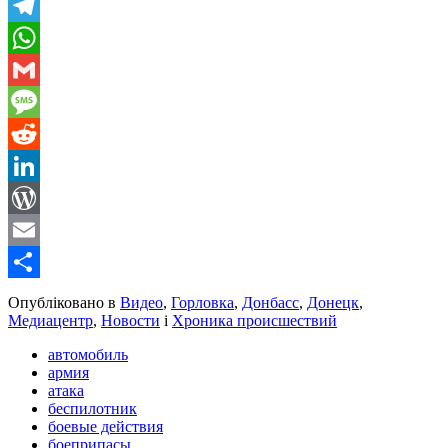
Viber
Telegram
WhatsApp
Gmail
Message
Reddit
LinkedIn
WordPress
Email
Share
Опубліковано в
Видео
,
Горловка
,
Донбасс
,
Донецк
,
Медиацентр
,
Новости
і
Хроника происшествий
автомобиль
армия
атака
беспилотник
боевые действия
боеприпасы