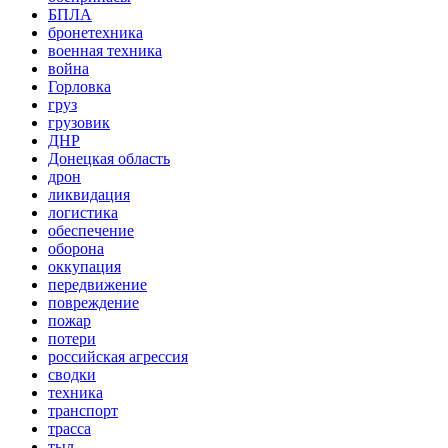
БПЛА
бронетехника
военная техника
война
Горловка
груз
грузовик
ДНР
Донецкая область
дрон
ликвидация
логистика
обеспечение
оборона
оккупация
передвижение
повреждение
пожар
потери
российская агрессия
сводки
техника
транспорт
трасса
тыл