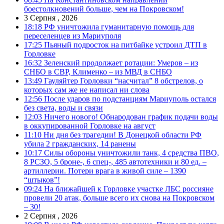
боестолкновений больше, чем на Покровском!
3 Серпня , 2026
18:18
РФ уничтожила гуманитарную помощь для
переселенцев из Мариуполя
17:25
Пьяный подросток на питбайке устроил ДТП в
Горловке
16:32
Зеленский продолжает ротации: Умеров – из
СНБО в СВР, Клименко – из МВД в СНБО
13:49
Гауляйтер Горловки “насчитал” 8 обстрелов, о
которых сам же не написал ни слова
12:56
После ударов по подстанциям Мариуполь остался
без света, воды и связи
12:03
Ничего нового! Обнародован график подачи воды
в оккупированной Горловке на август
11:10
Ни дня без трагедии! В Донецкой области РФ
убила 2 гражданских, 14 ранены
10:17
Силы обороны уничтожили танк, 4 средства ПВО,
8 РСЗО, 5 броне-, 6 спец-, 485 автотехники и 80 ед. –
артиллерии. Потери врага в живой силе – 1390
“штыков”!
09:24
На ближайшей к Горловке участке ЛБС россияне
провели 20 атак, больше всего их снова на Покровском
– 30!
2 Серпня , 2026