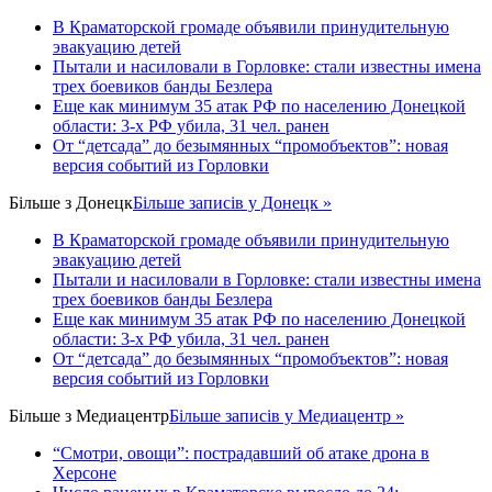
В Краматорской громаде объявили принудительную
эвакуацию детей
Пытали и насиловали в Горловке: стали известны имена
трех боевиков банды Безлера
Еще как минимум 35 атак РФ по населению Донецкой
области: 3-х РФ убила, 31 чел. ранен
От “детсада” до безымянных “промобъектов”: новая
версия событий из Горловки
Більше з
Донецк
Більше записів у Донецк »
В Краматорской громаде объявили принудительную
эвакуацию детей
Пытали и насиловали в Горловке: стали известны имена
трех боевиков банды Безлера
Еще как минимум 35 атак РФ по населению Донецкой
области: 3-х РФ убила, 31 чел. ранен
От “детсада” до безымянных “промобъектов”: новая
версия событий из Горловки
Більше з
Медиацентр
Більше записів у Медиацентр »
“Смотри, овощи”: пострадавший об атаке дрона в
Херсоне