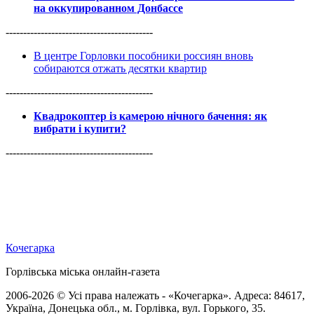
на оккупированном Донбассе
------------------------------------------
В центре Горловки пособники россиян вновь
собираются отжать десятки квартир
------------------------------------------
Квадрокоптер із камерою нічного бачення: як
вибрати і купити?
------------------------------------------
Кочегарка
Горлівська міська онлайн-газета
2006-2026 © Усі права належать - «Кочегарка». Адреса: 84617,
Україна, Донецька обл., м. Горлівка, вул. Горького, 35.