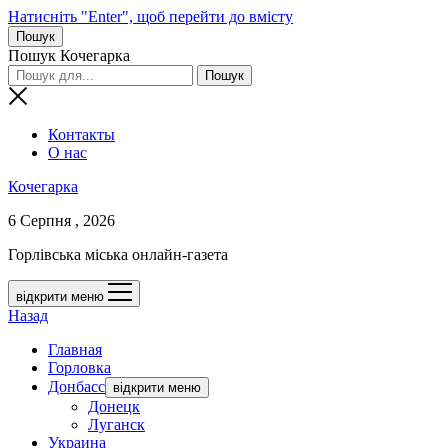
Натисніть "Enter", щоб перейти до вмісту
Пошук
Пошук Кочегарка
Контакты
О нас
Кочегарка
6 Серпня , 2026
Горлівська міська онлайн-газета
відкрити меню
Назад
Главная
Горловка
Донбасс
відкрити меню
Донецк
Луганск
Украина