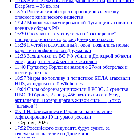
19:08
В июле РФ нарастила давление. Прирост по карте
DeepState – 36 кв. км
18:55
Российский обстрел спровоцировал утечку
опасного химического вещества
17:42
Молодежь оккупированной Луганщины гонят на
военные сборы в РФ
16:39
Оккупанты замахнулись на “расширение”
площади одного из городов Донецкой области
13:26
Пустой и разрушенный город: появились новые
кадры из прифронтовой Дружковки
12:33
Захватчики из ВС РФ убили в Донецкой области
еще двоих, ранены 4 местных жителей
11:40
Гауляйтер Горловки заявил о 27-ми обстрелах и
шести раненых
10:57
Удары по топливу и логистике: БПЛА атаковали
НПЗ, аэродром и хаб Wildberries
10:04
Силы обороны уничтожили 8 РСЗО, 2 средства
ПВО, 10 броне-, 2 спец-, 456 автотехники и 69 ед. –
артиллерии. Потери врага в живой силе – 1,5 тыс.
“штыков”!
09:11
На ближайшем к Горловке направление
зафиксировано 19 штурмов россиян
1 Серпня , 2026
17:52
Российского оккупанта будут судить за
сексуальное насилие на Донетчине