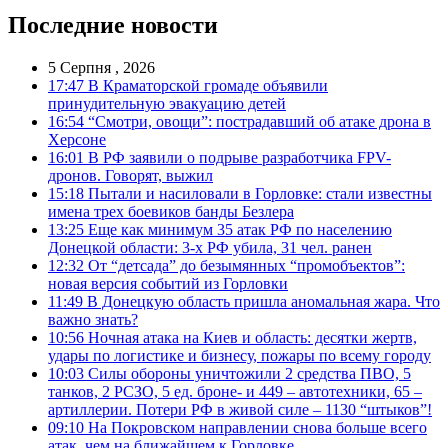
Последние новости
5 Серпня , 2026
17:47
В Краматорской громаде объявили
принудительную эвакуацию детей
16:54
“Смотри, овощи”: пострадавший об атаке дрона в
Херсоне
16:01
В РФ заявили о подрыве разработчика FPV-
дронов. Говорят, выжил
15:18
Пытали и насиловали в Горловке: стали известны
имена трех боевиков банды Безлера
13:25
Еще как минимум 35 атак РФ по населению
Донецкой области: 3-х РФ убила, 31 чел. ранен
12:32
От “детсада” до безымянных “промобъектов”:
новая версия событий из Горловки
11:49
В Донецкую область пришла аномальная жара. Что
важно знать?
10:56
Ночная атака на Киев и область: десятки жертв,
удары по логистике и бизнесу, пожары по всему городу
10:03
Силы обороны уничтожили 2 средства ПВО, 5
танков, 2 РСЗО, 5 ед. броне- и 449 – автотехники, 65 –
артиллерии. Потери РФ в живой силе – 1130 “штыков”!
09:10
На Покровском направлении снова больше всего
атак, чем на ближайшем к Горловке