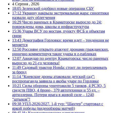
4 Серпня , 2026
18:05
Зеленский одобрил новые операции СБУ
17:12
Украину накрыла экстремальная жара: синоптики
назвали дату облегчения
16:29
Число раненых в Краматорске выросло до 24:
повреждены дома, школы и инфраструктура
15:36
Удары ВСУ по мостам, пункту ФСБ и объектам
связи
13:43
Демография Горловки: время идет – тенденция не
меняется
12:50
Россияне открыто атакуют дронами гражданских,
цинично комментируя такие удары в z-пабликах
12:07
Авиаудар по центру Краматорска: число раненых
выросло до 21-го человека!
11:49
Садовый трактор Honda: стоит ли переплачивать
за бренд
11:14
“Киевские дроны атаковали детский сад”:
роспропаганда заявила о якобы ударе по Горловке
10:21
Силы обороны уничтожили 5 танков, 4 РСЗО, 5
средств ПВО, 4 броне-, 379 автотехники и 55 ед. –
артиллерии. Потери врага в живой силе – 1240
“штыков”!
09:38
УПЛ-2026/2027. 1-й тур: “Шахтер” стартовал с
яркой победы (видеообзоры матчей)
08:45
На Константиновском направлении