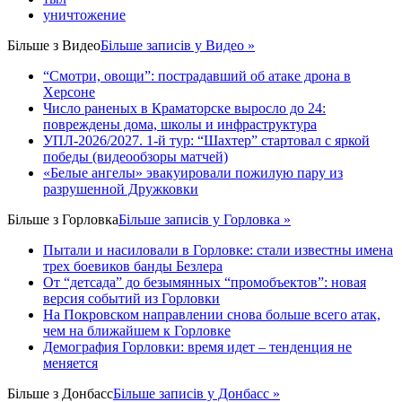
уничтожение
Більше з
Видео
Більше записів у Видео »
“Смотри, овощи”: пострадавший об атаке дрона в
Херсоне
Число раненых в Краматорске выросло до 24:
повреждены дома, школы и инфраструктура
УПЛ-2026/2027. 1-й тур: “Шахтер” стартовал с яркой
победы (видеообзоры матчей)
«Белые ангелы» эвакуировали пожилую пару из
разрушенной Дружковки
Більше з
Горловка
Більше записів у Горловка »
Пытали и насиловали в Горловке: стали известны имена
трех боевиков банды Безлера
От “детсада” до безымянных “промобъектов”: новая
версия событий из Горловки
На Покровском направлении снова больше всего атак,
чем на ближайшем к Горловке
Демография Горловки: время идет – тенденция не
меняется
Більше з
Донбасс
Більше записів у Донбасс »