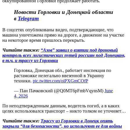
оккупированной Горловки продолжает работать.
Новости Горловки и Донецкой области
в
Telegram
В соцсетях опубликованы видео, подтверждающие, что
машина уничтожена прямо на дороге, а движение на участке
на некоторое время пришлось перекрыть.
Читайте также:
“Азов” заявил о взятии под дроновый
контроль всех логистических путей россиян под Донецком,
в т.ч. и трассу из Горловки
Горловка, Донецкая обл., работает инспекция по
растаможке нелегально ввезенной в Украину
техники.
pic.twitter.com/oiPXGmCOfP
— Пан Пачковский (@Q0MT6pFmbVqynsM)
June
4, 2026
По неподтвержденным данным, водитель погиб, а в каких
целях использовался транспорт – никто толком не уточняет…
Читайте также:
Трассу из Горловки в Донецк опять
закрыли “для безопасности”, но используют ее для войны