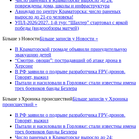
Число раненых в Краматорске выросло до 24:
повреждены дома, школы и инфраструктура
Авиаудар по центру Краматорска: число раненых
выросло до 21-го человека!
УПЛ-2026/2027. 1-й тур: “Шахтер” стартовал с яркой
победы (видеообзоры матчей)
Більше з
Новости
Більше записів у Новости »
В Краматорской громаде объявили принудительную
эвакуацию детей
“Смотри, овощи”: пострадавший об атаке дрона в
Херсоне
В РФ заявили о подрыве разработчика FPV-дронов.
Говорят, выжил
Пытали и насиловали в Горловке: стали известны имена
трех боевиков банды Безлера
Більше з
Хроника происшествий
Більше записів у Хроника
происшествий »
В РФ заявили о подрыве разработчика FPV-дронов.
Говорят, выжил
Пытали и насиловали в Горловке: стали известны имена
трех боевиков банды Безлера
Число раненых в Краматорске выросло до 24: