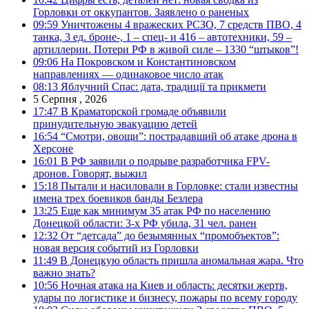
Горловки от оккупантов. Заявлено о раненых
09:59
Уничтожены 4 вражеских РСЗО, 7 средств ПВО, 4
танка, 3 ед. броне-, 1 – спец- и 416 – автотехники, 59 –
артиллерии. Потери РФ в живой силе – 1330 “штыков”!
09:06
На Покровском и Константиновском
направлениях — одинаковое число атак
08:13
Яблучний Спас: дата, традиції та прикмети
5 Серпня , 2026
17:47
В Краматорской громаде объявили
принудительную эвакуацию детей
16:54
“Смотри, овощи”: пострадавший об атаке дрона в
Херсоне
16:01
В РФ заявили о подрыве разработчика FPV-
дронов. Говорят, выжил
15:18
Пытали и насиловали в Горловке: стали известны
имена трех боевиков банды Безлера
13:25
Еще как минимум 35 атак РФ по населению
Донецкой области: 3-х РФ убила, 31 чел. ранен
12:32
От “детсада” до безымянных “промобъектов”:
новая версия событий из Горловки
11:49
В Донецкую область пришла аномальная жара. Что
важно знать?
10:56
Ночная атака на Киев и область: десятки жертв,
удары по логистике и бизнесу, пожары по всему городу