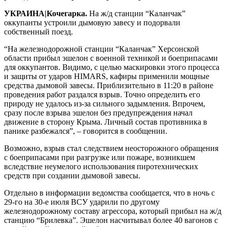
УКРАИНА|Кочегарка.
На ж/д станции “Каланчак”
оккупанты устроили дымовую завесу и подорвали
собственный поезд.
“На железнодорожной станции “Каланчак” Херсонской
области прибыл эшелон с военной техникой и боеприпасами
для оккупантов. Видимо, с целью маскировки этого процесса
и защиты от ударов HIMARS, кафиры применили мощные
средства дымовой завесы. Приблизительно в 11:20 в районе
проведения работ раздался взрыв. Точно определить его
природу не удалось из-за сильного задымления. Впрочем,
сразу после взрыва эшелон без предупреждения начал
движение в сторону Крыма. Личный состав противника в
панике разбежался”, – говорится в сообщении.
Возможно, взрыв стал следствием неосторожного обращения
с боеприпасами при разгрузке или пожаре, возникшем
вследствие неумелого использования пиротехнических
средств при создании дымовой завесы.
Отдельно в информации ведомства сообщается, что в ночь с
29-го на 30-е июля ВСУ ударили по другому
железнодорожному составу агрессора, который прибыл на ж/д
станцию “Брилевка”. Эшелон насчитывал более 40 вагонов с