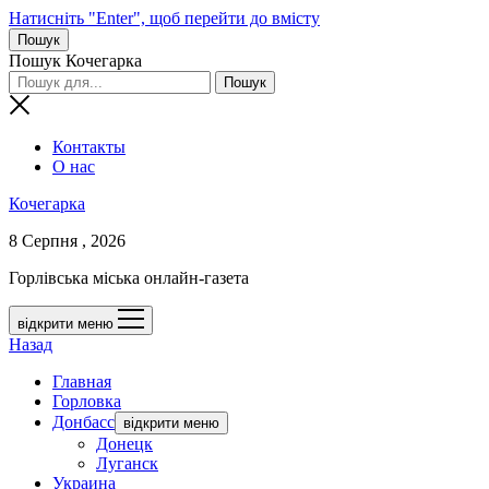
Натисніть "Enter", щоб перейти до вмісту
Пошук
Пошук Кочегарка
Контакты
О нас
Кочегарка
8 Серпня , 2026
Горлівська міська онлайн-газета
відкрити меню
Назад
Главная
Горловка
Донбасс
відкрити меню
Донецк
Луганск
Украина