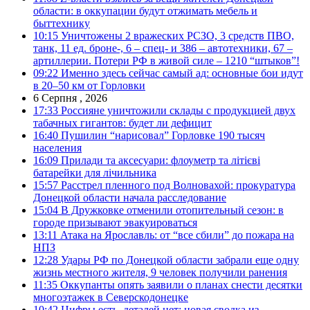
области: в оккупации будут отжимать мебель и
быттехнику
10:15
Уничтожены 2 вражеских РСЗО, 3 средств ПВО,
танк, 11 ед. броне-, 6 – спец- и 386 – автотехники, 67 –
артиллерии. Потери РФ в живой силе – 1210 “штыков”!
09:22
Именно здесь сейчас самый ад: основные бои идут
в 20–50 км от Горловки
6 Серпня , 2026
17:33
Россияне уничтожили склады с продукцией двух
табачных гигантов: будет ли дефицит
16:40
Пушилин “нарисовал” Горловке 190 тысяч
населения
16:09
Прилади та аксесуари: флоуметр та літієві
батарейки для лічильника
15:57
Расстрел пленного под Волновахой: прокуратура
Донецкой области начала расследование
15:04
В Дружковке отменили отопительный сезон: в
городе призывают эвакуироваться
13:11
Атака на Ярославль: от “все сбили” до пожара на
НПЗ
12:28
Удары РФ по Донецкой области забрали еще одну
жизнь местного жителя, 9 человек получили ранения
11:35
Оккупанты опять заявили о планах снести десятки
многоэтажек в Северскодонецке
10:42
Цифры есть, деталей нет: новая сводка из