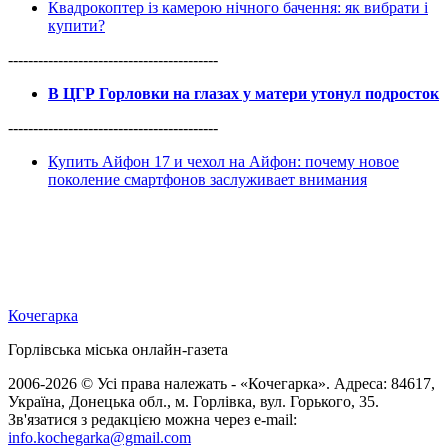
Квадрокоптер із камерою нічного бачення: як вибрати і
купити?
------------------------------------------
В ЦГР Горловки на глазах у матери утонул подросток
------------------------------------------
Купить Айфон 17 и чехол на Айфон: почему новое
поколение смартфонов заслуживает внимания
Кочегарка
Горлівська міська онлайн-газета
2006-2026 © Усі права належать - «Кочегарка». Адреса: 84617,
Україна, Донецька обл., м. Горлівка, вул. Горького, 35.
Зв'язатися з редакцією можна через e-mail:
info.kochegarka@gmail.com