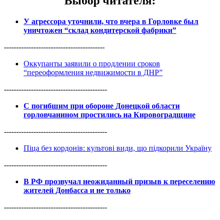
Выбор читателя
:
У агрессора уточнили, что вчера в Горловке был
уничтожен “склад кондитерской фабрики”
-----------------------------------------
Оккупанты заявили о продлении сроков
“переоформления недвижимости в ДНР”
------------------------------------------
С погибшим при обороне Донецкой области
горловчанином простились на Кировоградщине
------------------------------------------
Піца без кордонів: культові види, що підкорили Україну
------------------------------------------
В РФ прозвучал неожиданный призыв к переселению
жителей Донбасса и не только
------------------------------------------