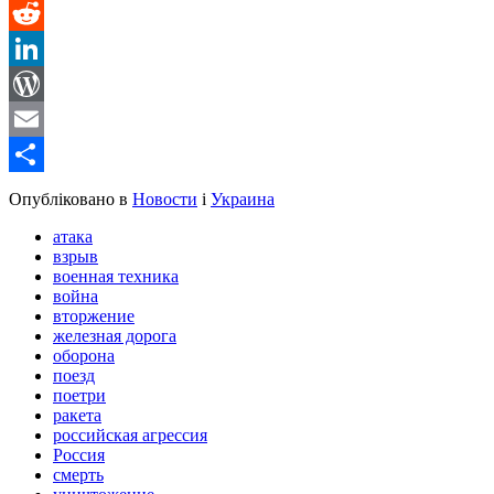
Message
Reddit
LinkedIn
WordPress
Email
Share
Опубліковано в
Новости
і
Украина
атака
взрыв
военная техника
война
вторжение
железная дорога
оборона
поезд
поетри
ракета
российская агрессия
Россия
смерть