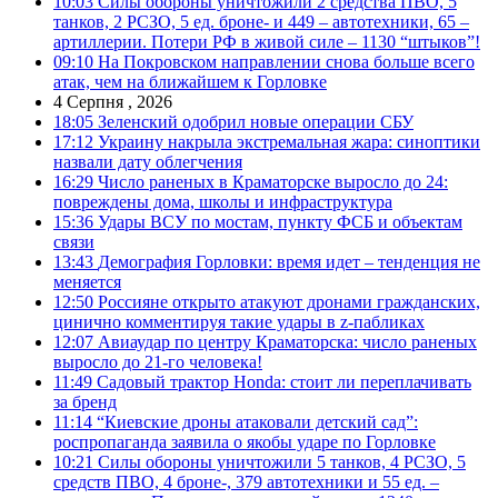
10:03
Силы обороны уничтожили 2 средства ПВО, 5
танков, 2 РСЗО, 5 ед. броне- и 449 – автотехники, 65 –
артиллерии. Потери РФ в живой силе – 1130 “штыков”!
09:10
На Покровском направлении снова больше всего
атак, чем на ближайшем к Горловке
4 Серпня , 2026
18:05
Зеленский одобрил новые операции СБУ
17:12
Украину накрыла экстремальная жара: синоптики
назвали дату облегчения
16:29
Число раненых в Краматорске выросло до 24:
повреждены дома, школы и инфраструктура
15:36
Удары ВСУ по мостам, пункту ФСБ и объектам
связи
13:43
Демография Горловки: время идет – тенденция не
меняется
12:50
Россияне открыто атакуют дронами гражданских,
цинично комментируя такие удары в z-пабликах
12:07
Авиаудар по центру Краматорска: число раненых
выросло до 21-го человека!
11:49
Садовый трактор Honda: стоит ли переплачивать
за бренд
11:14
“Киевские дроны атаковали детский сад”:
роспропаганда заявила о якобы ударе по Горловке
10:21
Силы обороны уничтожили 5 танков, 4 РСЗО, 5
средств ПВО, 4 броне-, 379 автотехники и 55 ед. –