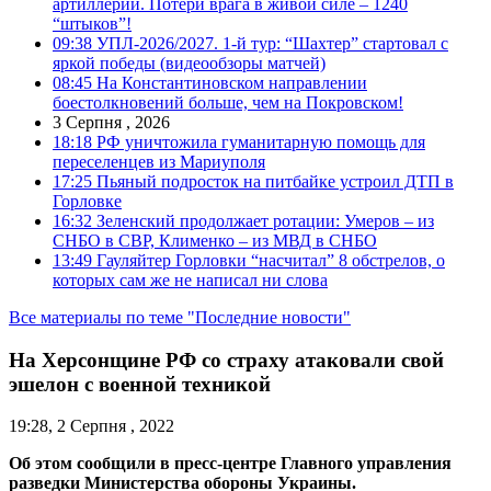
артиллерии. Потери врага в живой силе – 1240
“штыков”!
09:38
УПЛ-2026/2027. 1-й тур: “Шахтер” стартовал с
яркой победы (видеообзоры матчей)
08:45
На Константиновском направлении
боестолкновений больше, чем на Покровском!
3 Серпня , 2026
18:18
РФ уничтожила гуманитарную помощь для
переселенцев из Мариуполя
17:25
Пьяный подросток на питбайке устроил ДТП в
Горловке
16:32
Зеленский продолжает ротации: Умеров – из
СНБО в СВР, Клименко – из МВД в СНБО
13:49
Гауляйтер Горловки “насчитал” 8 обстрелов, о
которых сам же не написал ни слова
Все материалы по теме "Последние новости"
На Херсонщине РФ со страху атаковали свой
эшелон с военной техникой
19:28, 2 Серпня , 2022
Об этом сообщили в пресс-центре Главного управления
разведки Министерства обороны Украины.