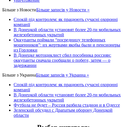
уничтожение
Більше з
Новости
Більше записів у Новости »
Спокій під контролем: як працюють сучасні охоронні
компанії
В Донецкой области установят более 20-ти мобильных
железобетонных укрытий
Оккупанты поймали “посредницу телефонных
мошенников”: их жертвами якобы были и пенсионеры
из Горловки
В Донецке мотоциклист сбил пособника россиян:
оккупанты сначала сообщали о побеге, затем — о
задержании
Більше з
Украина
Більше записів у Украина »
Спокій під контролем: як працюють сучасні охоронні
компанії
В Донецкой области установят более 20-ти мобильных
железобетонных укрытий
Футбола не будет – Россия разбила стадион и в Одессе
Зеленский обсудил с Драпатым оборону Донецкой
области