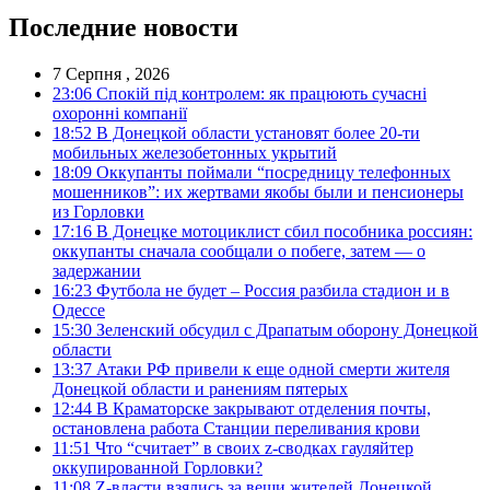
Последние новости
7 Серпня , 2026
23:06
Спокій під контролем: як працюють сучасні
охоронні компанії
18:52
В Донецкой области установят более 20-ти
мобильных железобетонных укрытий
18:09
Оккупанты поймали “посредницу телефонных
мошенников”: их жертвами якобы были и пенсионеры
из Горловки
17:16
В Донецке мотоциклист сбил пособника россиян:
оккупанты сначала сообщали о побеге, затем — о
задержании
16:23
Футбола не будет – Россия разбила стадион и в
Одессе
15:30
Зеленский обсудил с Драпатым оборону Донецкой
области
13:37
Атаки РФ привели к еще одной смерти жителя
Донецкой области и ранениям пятерых
12:44
В Краматорске закрывают отделения почты,
остановлена работа Станции переливания крови
11:51
Что “считает” в своих z-сводках гауляйтер
оккупированной Горловки?
11:08
Z-власти взялись за вещи жителей Донецкой