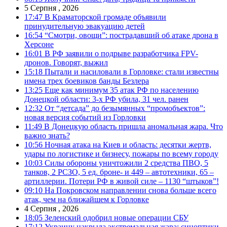
5 Серпня , 2026
17:47
В Краматорской громаде объявили
принудительную эвакуацию детей
16:54
“Смотри, овощи”: пострадавший об атаке дрона в
Херсоне
16:01
В РФ заявили о подрыве разработчика FPV-
дронов. Говорят, выжил
15:18
Пытали и насиловали в Горловке: стали известны
имена трех боевиков банды Безлера
13:25
Еще как минимум 35 атак РФ по населению
Донецкой области: 3-х РФ убила, 31 чел. ранен
12:32
От “детсада” до безымянных “промобъектов”:
новая версия событий из Горловки
11:49
В Донецкую область пришла аномальная жара. Что
важно знать?
10:56
Ночная атака на Киев и область: десятки жертв,
удары по логистике и бизнесу, пожары по всему городу
10:03
Силы обороны уничтожили 2 средства ПВО, 5
танков, 2 РСЗО, 5 ед. броне- и 449 – автотехники, 65 –
артиллерии. Потери РФ в живой силе – 1130 “штыков”!
09:10
На Покровском направлении снова больше всего
атак, чем на ближайшем к Горловке
4 Серпня , 2026
18:05
Зеленский одобрил новые операции СБУ
17:12
Украину накрыла экстремальная жара: синоптики