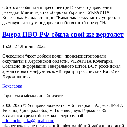
Об этом сообщили в пресс-центре Главного управления
разведки Министерства обороны Украины. УКРАИНА|
Кочегарка. На ж/д станции “Каланчак” оккупанты устроили
дымовую завесу и подорвали собственный поезд. “На…
Вчера ПВО РФ сбила свой же вертолет
15:56, 27 Липня , 2022
Очередной “жест доброй воли” продемонстрировали
оккупанты в Херсонской области. УКРАИНА|Кочегарка.
Согласно информации Генерального штаба ВСУ, российская
армия снова оконфузилась. «Вчера три российских Ка-52 на
Херсонщине…
Кочегарка
Горлівська міська онлайн-газета
2006-2026 © Усі права належать - «Кочегарка». Адреса: 84617,
Україна, Донецька обл., м. Горлівка, вул. Горького, 35.
Зв'язатися з редакцією можна через e-mail:
info.kochegarka@gmail.com
«Кочегарка» - це незалежний інформаційний майданчик, який