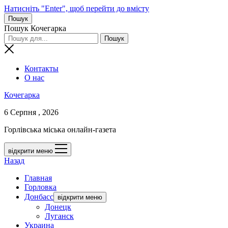
Натисніть "Enter", щоб перейти до вмісту
Пошук
Пошук Кочегарка
Контакты
О нас
Кочегарка
6 Серпня , 2026
Горлівська міська онлайн-газета
відкрити меню
Назад
Главная
Горловка
Донбасс
відкрити меню
Донецк
Луганск
Украина