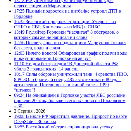
18:18
РФ уничтожила гуманитарную помощь для
переселенцев из Мариуполя
17:25
Пьяный подросток на питбайке устроил ДТП в
Горловке
16:32
Зеленский продолжает ротации: Умеров – из
СНБО в СВР, Клименко – из МВД в СНБО
13:49
Гауляйтер Горловки “насчитал” 8 обстрелов, о
которых сам же не написал ни слова
12:56
После ударов по подстанциям Мариуполь остался
без света, воды и связи
12:03
Ничего нового! Обнародован график подачи воды
в оккупированной Горловке на август
11:10
Ни дня без трагедии! В Донецкой области РФ
убила 2 гражданских, 14 ранены
10:17
Силы обороны уничтожили танк, 4 средства ПВО,
8 РСЗО, 5 броне-, 6 спец-, 485 автотехники и 80 ед. –
артиллерии. Потери врага в живой силе – 1390
“штыков”!
09:24
На ближайшей к Горловке участке ЛБС россияне
провели 20 атак, больше всего их снова на Покровском
– 30!
2 Серпня , 2026
19:08
В июле РФ нарастила давление. Прирост по карте
DeepState – 36 кв. км
18:55
Российский обстрел спровоцировал утечку