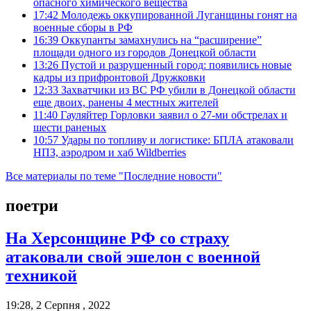
опасного химического вещества
17:42
Молодежь оккупированной Луганщины гонят на
военные сборы в РФ
16:39
Оккупанты замахнулись на “расширение”
площади одного из городов Донецкой области
13:26
Пустой и разрушенный город: появились новые
кадры из прифронтовой Дружковки
12:33
Захватчики из ВС РФ убили в Донецкой области
еще двоих, ранены 4 местных жителей
11:40
Гауляйтер Горловки заявил о 27-ми обстрелах и
шести раненых
10:57
Удары по топливу и логистике: БПЛА атаковали
НПЗ, аэродром и хаб Wildberries
Все материалы по теме "Последние новости"
поетри
На Херсонщине РФ со страху
атаковали свой эшелон с военной
техникой
19:28, 2 Серпня , 2022