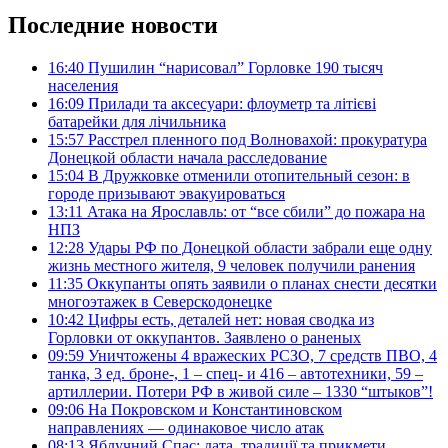
Последние новости
16:40
Пушилин “нарисовал” Горловке 190 тысяч
населения
16:09
Прилади та аксесуари: флоуметр та літієві
батарейки для лічильника
15:57
Расстрел пленного под Волновахой: прокуратура
Донецкой области начала расследование
15:04
В Дружковке отменили отопительный сезон: в
городе призывают эвакуироваться
13:11
Атака на Ярославль: от “все сбили” до пожара на
НПЗ
12:28
Удары РФ по Донецкой области забрали еще одну
жизнь местного жителя, 9 человек получили ранения
11:35
Оккупанты опять заявили о планах снести десятки
многоэтажек в Северскодонецке
10:42
Цифры есть, деталей нет: новая сводка из
Горловки от оккупантов. Заявлено о раненых
09:59
Уничтожены 4 вражеских РСЗО, 7 средств ПВО, 4
танка, 3 ед. броне-, 1 – спец- и 416 – автотехники, 59 –
артиллерии. Потери РФ в живой силе – 1330 “штыков”!
09:06
На Покровском и Константиновском
направлениях — одинаковое число атак
08:13
Яблучний Спас: дата, традиції та прикмети