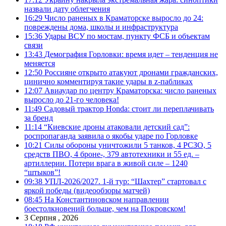
назвали дату облегчения
16:29
Число раненых в Краматорске выросло до 24:
повреждены дома, школы и инфраструктура
15:36
Удары ВСУ по мостам, пункту ФСБ и объектам
связи
13:43
Демография Горловки: время идет – тенденция не
меняется
12:50
Россияне открыто атакуют дронами гражданских,
цинично комментируя такие удары в z-пабликах
12:07
Авиаудар по центру Краматорска: число раненых
выросло до 21-го человека!
11:49
Садовый трактор Honda: стоит ли переплачивать
за бренд
11:14
“Киевские дроны атаковали детский сад”:
роспропаганда заявила о якобы ударе по Горловке
10:21
Силы обороны уничтожили 5 танков, 4 РСЗО, 5
средств ПВО, 4 броне-, 379 автотехники и 55 ед. –
артиллерии. Потери врага в живой силе – 1240
“штыков”!
09:38
УПЛ-2026/2027. 1-й тур: “Шахтер” стартовал с
яркой победы (видеообзоры матчей)
08:45
На Константиновском направлении
боестолкновений больше, чем на Покровском!
3 Серпня , 2026