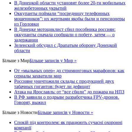
В Донецкой области установят более 20-ти мобильных
железобетонных укрытий
Оккупанты поймали “посредницу телефонных
мошенников”: их жертвами якобы были и пенсионеры
из Горловки
В Донецке мотоциклист сбил пособника россиян:
оккупанты сначала сообщали о побеге, затем — о
задержании
Зеленский обсудил с Драпатым оборону Донецкой
области
Більше з
Мир
Більше записів у Мир »
От «мыльных опер» до стриминговых марафонов: как
сериалы захватили мир
Россияне уничтожили склады с продукцией двух
табачных гигантов: будет ли дефицит
Атака на Ярославль: от “все сбили” до пожара на НПЗ
В РФ заявили о подрыве разработчика FPV-дронов.
Говорят, выжил
Більше з
Новости
Більше записів у Новости »
Спокій під контролем: як працюють сучасні охоронні
компанії