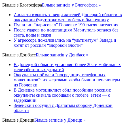
Більше з
Блогосфера
Більше записів у Блогосфера »
Z-власти взялись за вещи жителей Донецкой области: в
оккупации будут отжимать мебель и быттехнику
Пушилин “нарисовал” Горловке 190 тысяч населения
После ударов по подстанциям Мариуполь остался без
света, воды и связи
У агрессора пожаловались на “ультиматум” Запада и
хотят от россиян “здоровой злости”
Більше з
Донбасс
Більше записів у Донбасс »
В Донецкой области установят более 20-ти мобильных
железобетонных укрытий
Оккупанты поймали “посредницу телефонных
мошенников”: их жертвами якобы были и пенсионеры
из Горловки
В Донецке мотоциклист сбил пособника россиян:
оккупанты сначала сообщали о побеге, затем — о
задержании
Зеленский обсудил с Драпатым оборону Донецкой
области
Більше з
Донецк
Більше записів у Донецк »