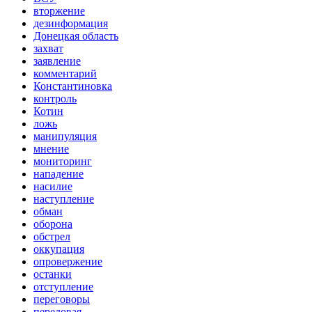
вторжение
дезинформация
Донецкая область
захват
заявление
комментарий
Константиновка
контроль
Котин
ложь
манипуляция
мнение
мониторинг
нападение
насилие
наступление
обман
оборона
обстрел
оккупация
опровержение
останки
отступление
переговоры
передовая