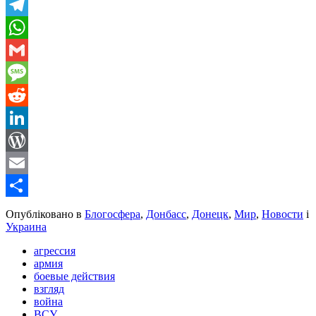
Viber
Telegram
WhatsApp
Gmail
Message
Reddit
LinkedIn
WordPress
Email
Share
Опубліковано в
Блогосфера
,
Донбасс
,
Донецк
,
Мир
,
Новости
і
Украина
агрессия
армия
боевые действия
взгляд
война
ВСУ