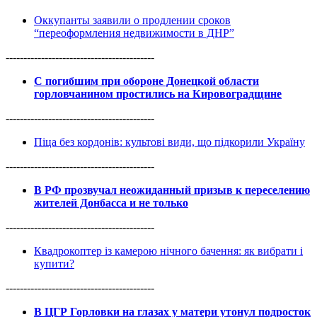
Оккупанты заявили о продлении сроков
“переоформления недвижимости в ДНР”
------------------------------------------
С погибшим при обороне Донецкой области
горловчанином простились на Кировоградщине
------------------------------------------
Піца без кордонів: культові види, що підкорили Україну
------------------------------------------
В РФ прозвучал неожиданный призыв к переселению
жителей Донбасса и не только
------------------------------------------
Квадрокоптер із камерою нічного бачення: як вибрати і
купити?
------------------------------------------
В ЦГР Горловки на глазах у матери утонул подросток