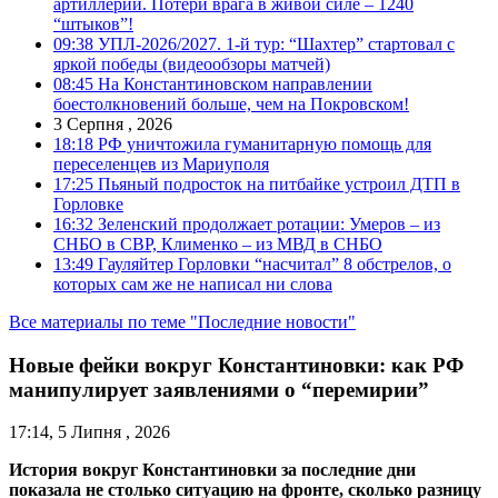
артиллерии. Потери врага в живой силе – 1240
“штыков”!
09:38
УПЛ-2026/2027. 1-й тур: “Шахтер” стартовал с
яркой победы (видеообзоры матчей)
08:45
На Константиновском направлении
боестолкновений больше, чем на Покровском!
3 Серпня , 2026
18:18
РФ уничтожила гуманитарную помощь для
переселенцев из Мариуполя
17:25
Пьяный подросток на питбайке устроил ДТП в
Горловке
16:32
Зеленский продолжает ротации: Умеров – из
СНБО в СВР, Клименко – из МВД в СНБО
13:49
Гауляйтер Горловки “насчитал” 8 обстрелов, о
которых сам же не написал ни слова
Все материалы по теме "Последние новости"
Новые фейки вокруг Константиновки: как РФ
манипулирует заявлениями о “перемирии”
17:14, 5 Липня , 2026
История вокруг Константиновки за последние дни
показала не столько ситуацию на фронте, сколько разницу