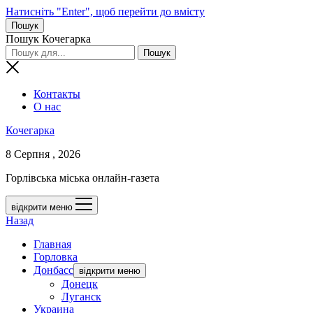
Натисніть "Enter", щоб перейти до вмісту
Пошук
Пошук Кочегарка
Контакты
О нас
Кочегарка
8 Серпня , 2026
Горлівська міська онлайн-газета
відкрити меню
Назад
Главная
Горловка
Донбасс
відкрити меню
Донецк
Луганск
Украина