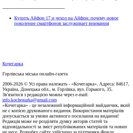
------------------------------------------
Купить Айфон 17 и чехол на Айфон: почему новое
поколение смартфонов заслуживает внимания
Кочегарка
Горлівська міська онлайн-газета
2006-2026 © Усі права належать - «Кочегарка». Адреса: 84617,
Україна, Донецька обл., м. Горлівка, вул. Горького, 35.
Зв'язатися з редакцією можна через e-mail:
info.kochegarka@gmail.com
«Кочегарка» - це незалежний інформаційний майданчик, який
не є копією друкованого видання. Використання матеріалів
допускається за умови активного посилання на видання!
Редакція може не розділяти думку авторів статей та
відповідальності за зміст републікованих матеріалів та новин
не несе. Розробку сайту здійснено за підтримки Фонду