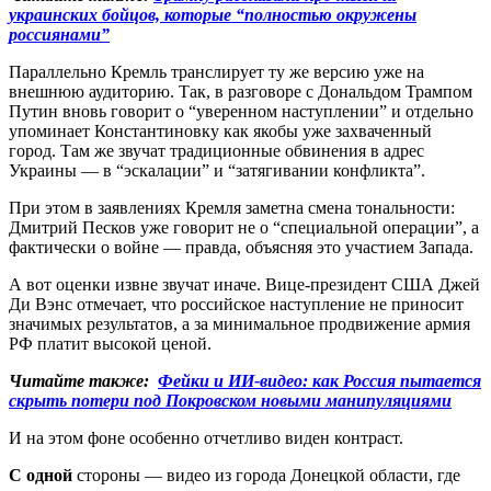
украинских бойцов, которые “полностью окружены
россиянами”
Параллельно Кремль транслирует ту же версию уже на
внешнюю аудиторию. Так, в разговоре с Дональдом Трампом
Путин вновь говорит о “уверенном наступлении” и отдельно
упоминает Константиновку как якобы уже захваченный
город. Там же звучат традиционные обвинения в адрес
Украины — в “эскалации” и “затягивании конфликта”.
При этом в заявлениях Кремля заметна смена тональности:
Дмитрий Песков уже говорит не о “специальной операции”, а
фактически о войне — правда, объясняя это участием Запада.
А вот оценки извне звучат иначе. Вице-президент США Джей
Ди Вэнс отмечает, что российское наступление не приносит
значимых результатов, а за минимальное продвижение армия
РФ платит высокой ценой.
Читайте также:
Фейки и ИИ-видео: как Россия пытается
скрыть потери под Покровском новыми манипуляциями
И на этом фоне особенно отчетливо виден контраст.
С одной
стороны — видео из города Донецкой области, где