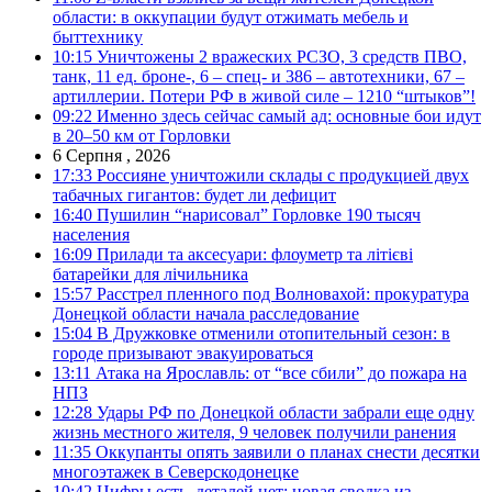
области: в оккупации будут отжимать мебель и
быттехнику
10:15
Уничтожены 2 вражеских РСЗО, 3 средств ПВО,
танк, 11 ед. броне-, 6 – спец- и 386 – автотехники, 67 –
артиллерии. Потери РФ в живой силе – 1210 “штыков”!
09:22
Именно здесь сейчас самый ад: основные бои идут
в 20–50 км от Горловки
6 Серпня , 2026
17:33
Россияне уничтожили склады с продукцией двух
табачных гигантов: будет ли дефицит
16:40
Пушилин “нарисовал” Горловке 190 тысяч
населения
16:09
Прилади та аксесуари: флоуметр та літієві
батарейки для лічильника
15:57
Расстрел пленного под Волновахой: прокуратура
Донецкой области начала расследование
15:04
В Дружковке отменили отопительный сезон: в
городе призывают эвакуироваться
13:11
Атака на Ярославль: от “все сбили” до пожара на
НПЗ
12:28
Удары РФ по Донецкой области забрали еще одну
жизнь местного жителя, 9 человек получили ранения
11:35
Оккупанты опять заявили о планах снести десятки
многоэтажек в Северскодонецке
10:42
Цифры есть, деталей нет: новая сводка из