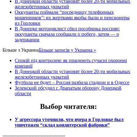
В Донецкой области установят более 20-ти мобильных
железобетонных укрытий
Оккупанты поймали “посредницу телефонных
мошенников”: их жертвами якобы были и пенсионеры
из Горловки
В Донецке мотоциклист сбил пособника россиян:
оккупанты сначала сообщали о побеге, затем — о
задержании
Більше з
Украина
Більше записів у Украина »
Спокій під контролем: як працюють сучасні охоронні
компанії
В Донецкой области установят более 20-ти мобильных
железобетонных укрытий
Футбола не будет – Россия разбила стадион и в Одессе
Зеленский обсудил с Драпатым оборону Донецкой
области
Выбор читателя
:
У агрессора уточнили, что вчера в Горловке был
уничтожен “склад кондитерской фабрики”
-----------------------------------------