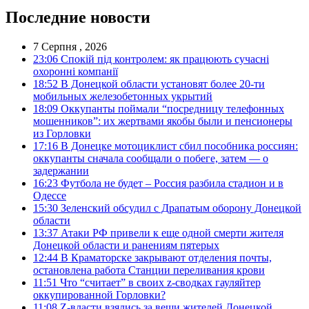
Последние новости
7 Серпня , 2026
23:06
Спокій під контролем: як працюють сучасні
охоронні компанії
18:52
В Донецкой области установят более 20-ти
мобильных железобетонных укрытий
18:09
Оккупанты поймали “посредницу телефонных
мошенников”: их жертвами якобы были и пенсионеры
из Горловки
17:16
В Донецке мотоциклист сбил пособника россиян:
оккупанты сначала сообщали о побеге, затем — о
задержании
16:23
Футбола не будет – Россия разбила стадион и в
Одессе
15:30
Зеленский обсудил с Драпатым оборону Донецкой
области
13:37
Атаки РФ привели к еще одной смерти жителя
Донецкой области и ранениям пятерых
12:44
В Краматорске закрывают отделения почты,
остановлена работа Станции переливания крови
11:51
Что “считает” в своих z-сводках гауляйтер
оккупированной Горловки?
11:08
Z-власти взялись за вещи жителей Донецкой