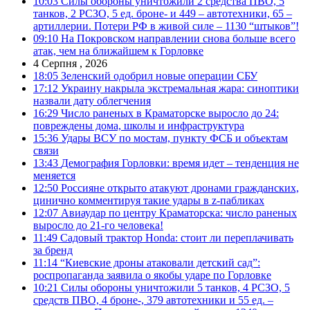
10:03
Силы обороны уничтожили 2 средства ПВО, 5
танков, 2 РСЗО, 5 ед. броне- и 449 – автотехники, 65 –
артиллерии. Потери РФ в живой силе – 1130 “штыков”!
09:10
На Покровском направлении снова больше всего
атак, чем на ближайшем к Горловке
4 Серпня , 2026
18:05
Зеленский одобрил новые операции СБУ
17:12
Украину накрыла экстремальная жара: синоптики
назвали дату облегчения
16:29
Число раненых в Краматорске выросло до 24:
повреждены дома, школы и инфраструктура
15:36
Удары ВСУ по мостам, пункту ФСБ и объектам
связи
13:43
Демография Горловки: время идет – тенденция не
меняется
12:50
Россияне открыто атакуют дронами гражданских,
цинично комментируя такие удары в z-пабликах
12:07
Авиаудар по центру Краматорска: число раненых
выросло до 21-го человека!
11:49
Садовый трактор Honda: стоит ли переплачивать
за бренд
11:14
“Киевские дроны атаковали детский сад”:
роспропаганда заявила о якобы ударе по Горловке
10:21
Силы обороны уничтожили 5 танков, 4 РСЗО, 5
средств ПВО, 4 броне-, 379 автотехники и 55 ед. –