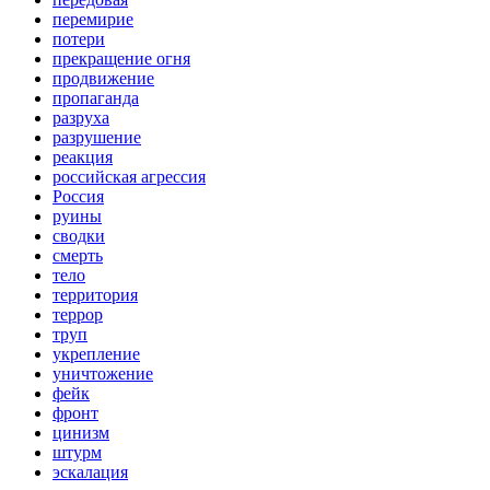
перемирие
потери
прекращение огня
продвижение
пропаганда
разруха
разрушение
реакция
российская агрессия
Россия
руины
сводки
смерть
тело
территория
террор
труп
укрепление
уничтожение
фейк
фронт
цинизм
штурм
эскалация