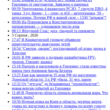
Горловки от оккупантов. Заявлено о раненых
09:59
Уничтожены 4 вражеских РСЗО, 7 средств ПВО, 4
танка, 3 ед. броне-, 1 – спец- и 416 – автотехники, 59 –
артиллерии. Потери РФ в живой силе – 1330 “штыков”!
09:06
На Покровском и Константиновском
направлениях — одинаковое число атак
08:13
Яблучний Спас: дата, традиції та прикмети
5 Серпня , 2026
17:47
В Краматорской громаде объявили
принудительную эвакуацию детей
16:54
“Смотри, овощи”: пострадавший об атаке дрона в
Херсоне
16:01
В РФ заявили о подрыве разработчика FPV-
дронов. Говорят, выжил
15:18
Пытали и насиловали в Горловке: стали известны
имена трех боевиков банды Безлера
13:25
Еще как минимум 35 атак РФ по населению
Донецкой области: 3-х РФ убила, 31 чел. ранен
12:32
От “детсада” до безымянных “промобъектов”:
новая версия событий из Горловки
11:49
В Донецкую область пришла аномальная жара. Что
важно знать?
10:56
Ночная атака на Киев и область: десятки жертв,
удары по логистике и бизнесу, пожары по всему городу