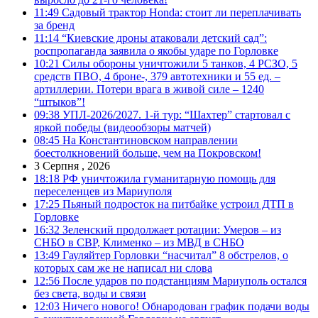
11:49
Садовый трактор Honda: стоит ли переплачивать
за бренд
11:14
“Киевские дроны атаковали детский сад”:
роспропаганда заявила о якобы ударе по Горловке
10:21
Силы обороны уничтожили 5 танков, 4 РСЗО, 5
средств ПВО, 4 броне-, 379 автотехники и 55 ед. –
артиллерии. Потери врага в живой силе – 1240
“штыков”!
09:38
УПЛ-2026/2027. 1-й тур: “Шахтер” стартовал с
яркой победы (видеообзоры матчей)
08:45
На Константиновском направлении
боестолкновений больше, чем на Покровском!
3 Серпня , 2026
18:18
РФ уничтожила гуманитарную помощь для
переселенцев из Мариуполя
17:25
Пьяный подросток на питбайке устроил ДТП в
Горловке
16:32
Зеленский продолжает ротации: Умеров – из
СНБО в СВР, Клименко – из МВД в СНБО
13:49
Гауляйтер Горловки “насчитал” 8 обстрелов, о
которых сам же не написал ни слова
12:56
После ударов по подстанциям Мариуполь остался
без света, воды и связи
12:03
Ничего нового! Обнародован график подачи воды