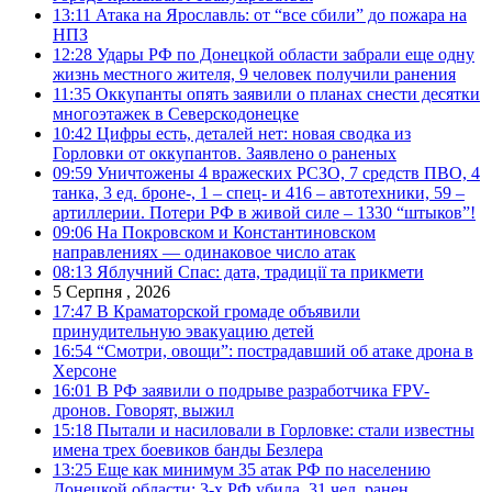
13:11
Атака на Ярославль: от “все сбили” до пожара на
НПЗ
12:28
Удары РФ по Донецкой области забрали еще одну
жизнь местного жителя, 9 человек получили ранения
11:35
Оккупанты опять заявили о планах снести десятки
многоэтажек в Северскодонецке
10:42
Цифры есть, деталей нет: новая сводка из
Горловки от оккупантов. Заявлено о раненых
09:59
Уничтожены 4 вражеских РСЗО, 7 средств ПВО, 4
танка, 3 ед. броне-, 1 – спец- и 416 – автотехники, 59 –
артиллерии. Потери РФ в живой силе – 1330 “штыков”!
09:06
На Покровском и Константиновском
направлениях — одинаковое число атак
08:13
Яблучний Спас: дата, традиції та прикмети
5 Серпня , 2026
17:47
В Краматорской громаде объявили
принудительную эвакуацию детей
16:54
“Смотри, овощи”: пострадавший об атаке дрона в
Херсоне
16:01
В РФ заявили о подрыве разработчика FPV-
дронов. Говорят, выжил
15:18
Пытали и насиловали в Горловке: стали известны
имена трех боевиков банды Безлера
13:25
Еще как минимум 35 атак РФ по населению
Донецкой области: 3-х РФ убила, 31 чел. ранен