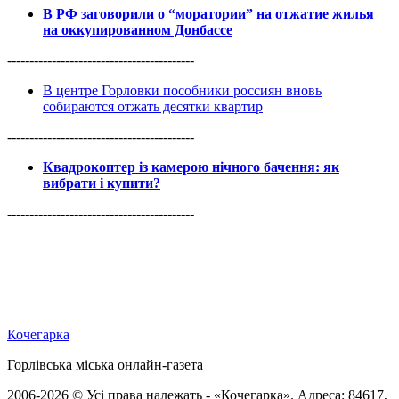
В РФ заговорили о “моратории” на отжатие жилья
на оккупированном Донбассе
------------------------------------------
В центре Горловки пособники россиян вновь
собираются отжать десятки квартир
------------------------------------------
Квадрокоптер із камерою нічного бачення: як
вибрати і купити?
------------------------------------------
Кочегарка
Горлівська міська онлайн-газета
2006-2026 © Усі права належать - «Кочегарка». Адреса: 84617,