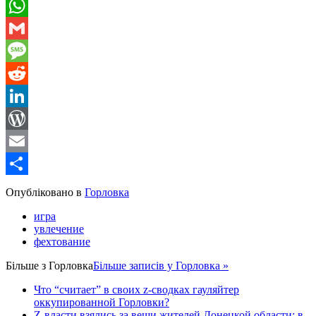
Telegram
WhatsApp
Gmail
Message
Reddit
LinkedIn
WordPress
Email
Share
Опубліковано в
Горловка
игра
увлечение
фехтование
Більше з
Горловка
Більше записів у Горловка »
Что “считает” в своих z-сводках гауляйтер
оккупированной Горловки?
Z-власти взялись за вещи жителей Донецкой области: в