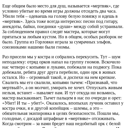
Еще общим было место для душ, называется «мертвяк», где
условно убитые во время игры должны отсидеть два часа.
Убили тебя – одеваешь на голову белую повязку и идешь в
«мертвяк». Здесь тоже всегда интересно: песни под гитару,
анекдоты, байки, поединки «души» между собой устраивали.
За соблюдением правил следят мастера, которые могут
прятаться за любым кустом. Но в общем, особых разборок не
было. Группа из Горловки играла за сумрачных эльфов,
союзниками нашими были гномы.
Раз присели мы у костра и собрались перекусить. Тут – шум
неподалеку: отряд орков напал на группу гномов. Вскочило
нас четверо с копьями и луками, побежали на подмогу. Пока
добежали, ребята друг друга перебили, один орк в живых
остался. Но – огромный такой, и доспехи на нем крепкие.
Свалить мы его свалили, копьями тычем: «Признавай, что
мертвый!», а он молчит, умирать не хочет. Отпускать живым
нельзя, встанет – наваляет нам. И тут откуда ни возьмись,
мастер выскакивает. Тычет пальцем в нас по очереди и орет:
«Убит! И ты – убит!». Оказалось, впопыхах лучник оставил у
костра очки, я и другой копейщик – шлемы, а это –
обязательная экипировка в целях безопасности. Пошли мы,
голодные, с досадой штрафные в «мертвяке» отсиживать.
Когда смотрим – за нами бредет наш недобитый орк с белой