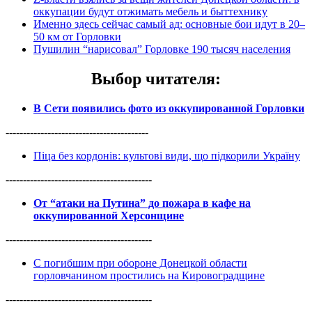
оккупации будут отжимать мебель и быттехнику
Именно здесь сейчас самый ад: основные бои идут в 20–
50 км от Горловки
Пушилин “нарисовал” Горловке 190 тысяч населения
Выбор читателя
:
В Сети появились фото из оккупированной Горловки
-----------------------------------------
Піца без кордонів: культові види, що підкорили Україну
------------------------------------------
От “атаки на Путина” до пожара в кафе на
оккупированной Херсонщине
------------------------------------------
С погибшим при обороне Донецкой области
горловчанином простились на Кировоградщине
------------------------------------------