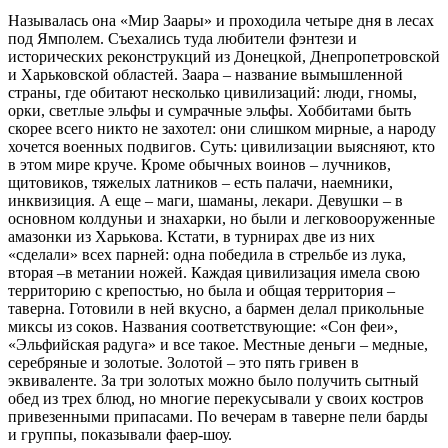
Называлась она «Мир Заары» и проходила четыре дня в лесах
под Ямполем. Съехались туда любители фэнтези и
исторических реконструкций из Донецкой, Днепропетровской
и Харьковской областей. Заара – название вымышленной
страны, где обитают несколько цивилизаций: люди, гномы,
орки, светлые эльфы и сумрачные эльфы. Хоббитами быть
скорее всего никто не захотел: они слишком мирные, а народу
хочется военных подвигов. Суть: цивилизации выясняют, кто
в этом мире круче. Кроме обычных воинов – лучников,
щитовиков, тяжелых латников – есть палачи, наемники,
инквизиция. А еще – маги, шаманы, лекари. Девушки – в
основном колдуньи и знахарки, но были и легковооруженные
амазонки из Харькова. Кстати, в турнирах две из них
«сделали» всех парней: одна победила в стрельбе из лука,
вторая –в метании ножей. Каждая цивилизация имела свою
территорию с крепостью, но была и общая территория –
таверна. Готовили в ней вкусно, а бармен делал прикольные
миксы из соков. Названия соответствующие: «Сон феи»,
«Эльфийская радуга» и все такое. Местные деньги – медные,
серебряные и золотые. Золотой – это пять гривен в
эквиваленте. За три золотых можно было получить сытный
обед из трех блюд, но многие перекусывали у своих костров
привезенными припасами. По вечерам в таверне пели барды
и группы, показывали фаер-шоу.