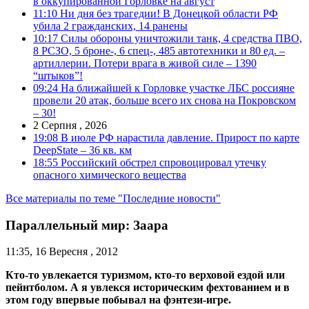
в оккупированной Горловке на август
11:10
Ни дня без трагедии! В Донецкой области РФ
убила 2 гражданских, 14 ранены
10:17
Силы обороны уничтожили танк, 4 средства ПВО,
8 РСЗО, 5 броне-, 6 спец-, 485 автотехники и 80 ед. –
артиллерии. Потери врага в живой силе – 1390
“штыков”!
09:24
На ближайшей к Горловке участке ЛБС россияне
провели 20 атак, больше всего их снова на Покровском
– 30!
2 Серпня , 2026
19:08
В июле РФ нарастила давление. Прирост по карте
DeepState – 36 кв. км
18:55
Российский обстрел спровоцировал утечку
опасного химического вещества
Все материалы по теме "Последние новости"
Параллельный мир: Заара
11:35, 16 Вересня , 2012
Кто-то увлекается туризмом,
кто-то верховой ездой или
пейнтболом. А я увлекся историческим фехтованием и в
этом году впервые побывал на фэнтези-игре.