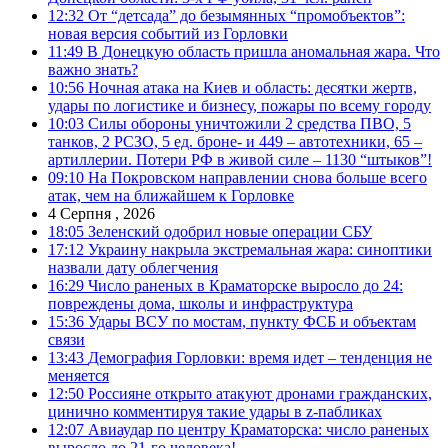
12:32
От “детсада” до безымянных “промобъектов”:
новая версия событий из Горловки
11:49
В Донецкую область пришла аномальная жара. Что
важно знать?
10:56
Ночная атака на Киев и область: десятки жертв,
удары по логистике и бизнесу, пожары по всему городу
10:03
Силы обороны уничтожили 2 средства ПВО, 5
танков, 2 РСЗО, 5 ед. броне- и 449 – автотехники, 65 –
артиллерии. Потери РФ в живой силе – 1130 “штыков”!
09:10
На Покровском направлении снова больше всего
атак, чем на ближайшем к Горловке
4 Серпня , 2026
18:05
Зеленский одобрил новые операции СБУ
17:12
Украину накрыла экстремальная жара: синоптики
назвали дату облегчения
16:29
Число раненых в Краматорске выросло до 24:
повреждены дома, школы и инфраструктура
15:36
Удары ВСУ по мостам, пункту ФСБ и объектам
связи
13:43
Демография Горловки: время идет – тенденция не
меняется
12:50
Россияне открыто атакуют дронами гражданских,
цинично комментируя такие удары в z-пабликах
12:07
Авиаудар по центру Краматорска: число раненых
выросло до 21-го человека!