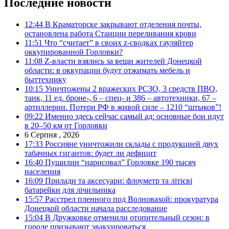
Последние новости
12:44
В Краматорске закрывают отделения почты,
остановлена работа Станции переливания крови
11:51
Что “считает” в своих z-сводках гауляйтер
оккупированной Горловки?
11:08
Z-власти взялись за вещи жителей Донецкой
области: в оккупации будут отжимать мебель и
быттехнику
10:15
Уничтожены 2 вражеских РСЗО, 3 средств ПВО,
танк, 11 ед. броне-, 6 – спец- и 386 – автотехники, 67 –
артиллерии. Потери РФ в живой силе – 1210 “штыков”!
09:22
Именно здесь сейчас самый ад: основные бои идут
в 20–50 км от Горловки
6 Серпня , 2026
17:33
Россияне уничтожили склады с продукцией двух
табачных гигантов: будет ли дефицит
16:40
Пушилин “нарисовал” Горловке 190 тысяч
населения
16:09
Прилади та аксесуари: флоуметр та літієві
батарейки для лічильника
15:57
Расстрел пленного под Волновахой: прокуратура
Донецкой области начала расследование
15:04
В Дружковке отменили отопительный сезон: в
городе призывают эвакуироваться