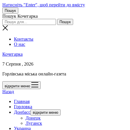
Натисніть "Enter", щоб перейти до вмісту
Пошук
Пошук Кочегарка
Контакты
О нас
Кочегарка
7 Серпня , 2026
Горлівська міська онлайн-газета
відкрити меню
Назад
Главная
Горловка
Донбасс
відкрити меню
Донецк
Луганск
Украина