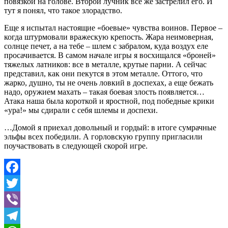
повязкой на голове. Второй лучник все же застрелил его. И
тут я понял, что такое злорадство.
Еще я испытал настоящие «боевые» чувства воинов. Первое –
когда штурмовали вражескую крепость. Жара неимоверная,
солнце печет, а на тебе – шлем с забралом, куда воздух еле
просачивается. В самом начале игры я восхищался «броней»
тяжелых латников: все в металле, крутые парни. А сейчас
представил, как они пекутся в этом металле. Оттого, что
жарко, душно, ты не очень ловкий в доспехах, а еще бежать
надо, оружием махать – такая боевая злость появляется…
Атака наша была короткой и яростной, под победные крики
«ура!» мы сдирали с себя шлемы и доспехи.
…Домой я приехал довольный и гордый: в итоге сумрачные
эльфы всех победили. А горловскую группу пригласили
поучаствовать в следующей скорой игре.
Facebook
Twitter
Viber