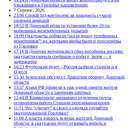
ближайших к Горловке направлениях
7 Серпня , 2026
23:06
Спокій під контролем: як працюють сучасні
охоронні компанії
18:52
В Донецкой области установят более 20-ти
мобильных железобетонных укрытий
18:09
Оккупанты поймали “посредницу телефонных
мошенников”: их жертвами якобы были и пенсионеры
из Горловки
17:16
В Донецке мотоциклист сбил пособника россиян:
оккупанты сначала сообщали о побеге, затем — о
задержании
16:23
Футбола не будет – Россия разбила стадион и в
Одессе
15:30
Зеленский обсудил с Драпатым оборону Донецкой
области
13:37
Атаки РФ привели к еще одной смерти жителя
Донецкой области и ранениям пятерых
12:44
В Краматорске закрывают отделения почты,
остановлена работа Станции переливания крови
11:51
Что “считает” в своих z-сводках гауляйтер
оккупированной Горловки?
11:08
Z-власти взялись за вещи жителей Донецкой
области: в оккупации будут отжимать мебель и