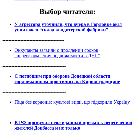
Выбор читателя
:
У агрессора уточнили, что вчера в Горловке был
уничтожен “склад кондитерской фабрики”
-----------------------------------------
Оккупанты заявили о продлении сроков
“переоформления недвижимости в ДНР”
------------------------------------------
С погибшим при обороне Донецкой области
горловчанином простились на Кировоградщине
------------------------------------------
Піца без кордонів: культові види, що підкорили Україну
------------------------------------------
В РФ прозвучал неожиданный призыв к переселению
жителей Донбасса и не только