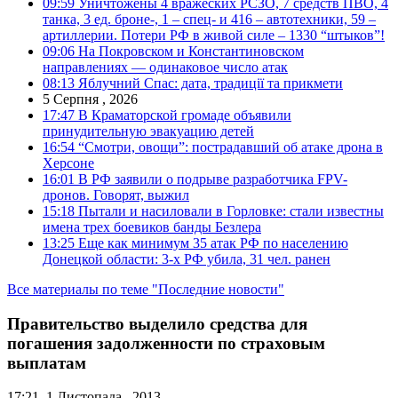
09:59
Уничтожены 4 вражеских РСЗО, 7 средств ПВО, 4
танка, 3 ед. броне-, 1 – спец- и 416 – автотехники, 59 –
артиллерии. Потери РФ в живой силе – 1330 “штыков”!
09:06
На Покровском и Константиновском
направлениях — одинаковое число атак
08:13
Яблучний Спас: дата, традиції та прикмети
5 Серпня , 2026
17:47
В Краматорской громаде объявили
принудительную эвакуацию детей
16:54
“Смотри, овощи”: пострадавший об атаке дрона в
Херсоне
16:01
В РФ заявили о подрыве разработчика FPV-
дронов. Говорят, выжил
15:18
Пытали и насиловали в Горловке: стали известны
имена трех боевиков банды Безлера
13:25
Еще как минимум 35 атак РФ по населению
Донецкой области: 3-х РФ убила, 31 чел. ранен
Все материалы по теме "Последние новости"
Правительство выделило средства для
погашения задолженности по страховым
выплатам
17:21, 1 Листопада , 2013