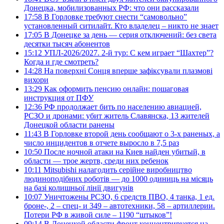
Донецка, мобилизованных РФ: что они рассказали
17:58
В Горловке требуют снести “самовольно”
установленный ситилайт. Кто владелец – никто не знает
17:05
В Донецке за день — серия отключений: без света
десятки тысяч абонентов
15:12
УПЛ-2026/2027. 2-й тур: С кем играет “Шахтер”?
Когда и где смотреть?
14:28
На поверхні Сонця вперше зафіксували плазмові
вихори
13:29
Как оформить пенсию онлайн: пошаговая
инструкция от ПФУ
12:36
РФ продолжает бить по населению авиацией,
РСЗО и дронами: убит житель Славянска, 13 жителей
Донецкой области ранены
11:43
В Горловке второй день сообщают о 3-х раненых, а
число инцидентов в отчете выросло в 7,5 раз
10:50
После ночной атаки на Киев найден убитый, в
области — трое жертв, среди них ребенок
10:11
Mitsubishi налагодить серійне виробництво
людиноподібних роботів — до 1000 одиниць на місяць
на базі колишньої лінії двигунів
10:07
Уничтожены РСЗО, 6 средств ПВО, 4 танка, 1 ед.
броне-, 2 – спец- и 349 – автотехники, 58 – артиллерии.
Потери РФ в живой силе – 1190 “штыков”!
09:14
В Донецкой области фронт концентрируется на