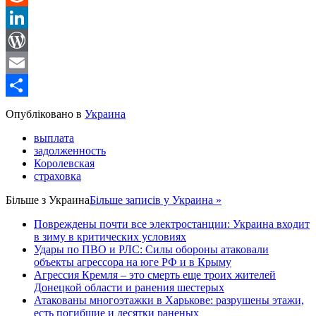
Reddit
LinkedIn
WordPress
Email
Share
Опубліковано в
Украина
выплата
задолженность
Королевская
страховка
Більше з
Украина
Більше записів у Украина »
Повреждены почти все электростанции: Украина входит
в зиму в критических условиях
Удары по ПВО и РЛС: Силы обороны атаковали
объекты агрессора на юге РФ и в Крыму
Агрессия Кремля – это смерть еще троих жителей
Донецкой области и ранения шестерых
Атакованы многоэтажки в Харькове: разрушены этажи,
есть погибшие и десятки раненых