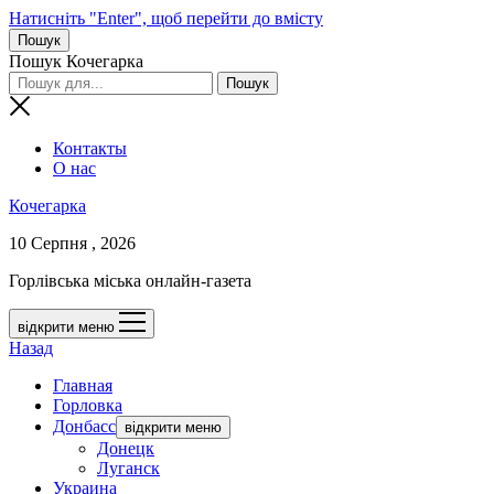
Натисніть "Enter", щоб перейти до вмісту
Пошук
Пошук Кочегарка
Контакты
О нас
Кочегарка
10 Серпня , 2026
Горлівська міська онлайн-газета
відкрити меню
Назад
Главная
Горловка
Донбасс
відкрити меню
Донецк
Луганск
Украина