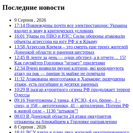
Последние новости
9 Серпня , 2026
17:14
Повреждены почти все электростанции: Украина
входит в зиму в критических условиях
16:01
Удары по ПВО и РЛС: Силы обороны атаковали
объекты агрессора на юге РФ и в Крыму
13:58
Агрессия Кремля – это смерть еще троих жителей
Донецкой области и ранения шестерых
12:45
В ленте за день — один обстрел, а в отчете… 15!
Как гауляйтер Горловки “играет” прилетами
12:34
Вчені виявили імунні клітини, які координують
атаку на рак — раніше їх майже не помічали
11:32
Атакованы многоэтажки в Харькове: разрушены
этажи, есть погибшие и десятки раненых
10:29
В разгар курортного сезона РФ продолжает террор
Одессы
09:16
Уничтожены 2 танка, 4 РСЗО, 4 ед. броне-, 1 –
спец- и 358 – автотехники, 41 – артиллерии. Потери РФ
в живой силе – 1130 “штыков”!
08:03
В Донецкой области 24 атаки оккупантов
отражены на ближайшем к Горловке направлении
8 Серпня , 2026
18:41
ВСУ взяли в плен двух жителей оккупированного