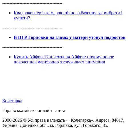
------------------------------------------
Квадрокоптер із камерою нічного бачення: як вибрати і
купити?
------------------------------------------
В ЦГР Горловки на глазах у матери утонул подросток
------------------------------------------
Купить Айфон 17 и чехол на Айфон: почему новое
поколение смартфонов заслуживает внимания
Кочегарка
Горлівська міська онлайн-газета
2006-2026 © Усі права належать - «Кочегарка». Адреса: 84617,
Україна, Донецька обл., м. Горлівка, вул. Горького, 35.