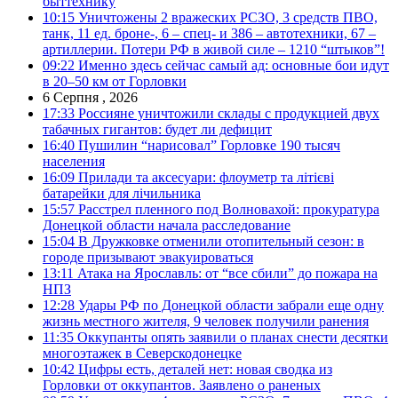
быттехнику
10:15
Уничтожены 2 вражеских РСЗО, 3 средств ПВО,
танк, 11 ед. броне-, 6 – спец- и 386 – автотехники, 67 –
артиллерии. Потери РФ в живой силе – 1210 “штыков”!
09:22
Именно здесь сейчас самый ад: основные бои идут
в 20–50 км от Горловки
6 Серпня , 2026
17:33
Россияне уничтожили склады с продукцией двух
табачных гигантов: будет ли дефицит
16:40
Пушилин “нарисовал” Горловке 190 тысяч
населения
16:09
Прилади та аксесуари: флоуметр та літієві
батарейки для лічильника
15:57
Расстрел пленного под Волновахой: прокуратура
Донецкой области начала расследование
15:04
В Дружковке отменили отопительный сезон: в
городе призывают эвакуироваться
13:11
Атака на Ярославль: от “все сбили” до пожара на
НПЗ
12:28
Удары РФ по Донецкой области забрали еще одну
жизнь местного жителя, 9 человек получили ранения
11:35
Оккупанты опять заявили о планах снести десятки
многоэтажек в Северскодонецке
10:42
Цифры есть, деталей нет: новая сводка из
Горловки от оккупантов. Заявлено о раненых