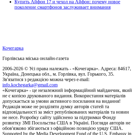
Купить Айфон 17 и чехол на Айфон: почему новое
поколение смартфонов заслуживает внимания
Кочегарка
Горлівська міська онлайн-газета
2006-2026 © Усі права належать - «Кочегарка». Адреса: 84617,
Україна, Донецька обл., м. Горлівка, вул. Горького, 35.
Зв'язатися з редакцією можна через e-mail:
info.kochegarka@gmail.com
«Кочегарка» - це незалежний інформаційний майданчик, який
не є копією друкованого видання. Використання матеріалів
допускається за умови активного посилання на видання!
Редакція може не розділяти думку авторів статей та
відповідальності за зміст републікованих матеріалів та новин
не несе. Розробку сайту здійснено за підтримки Фонду
розвитку ЗМІ Посольства США в Україні. Погляди авторів не
обов'язково збігаються з офіційною позицією уряду США.
Supported by the Media Development Fund of the U.S. Embassy in