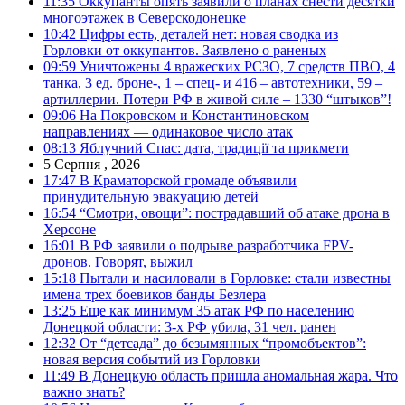
11:35
Оккупанты опять заявили о планах снести десятки
многоэтажек в Северскодонецке
10:42
Цифры есть, деталей нет: новая сводка из
Горловки от оккупантов. Заявлено о раненых
09:59
Уничтожены 4 вражеских РСЗО, 7 средств ПВО, 4
танка, 3 ед. броне-, 1 – спец- и 416 – автотехники, 59 –
артиллерии. Потери РФ в живой силе – 1330 “штыков”!
09:06
На Покровском и Константиновском
направлениях — одинаковое число атак
08:13
Яблучний Спас: дата, традиції та прикмети
5 Серпня , 2026
17:47
В Краматорской громаде объявили
принудительную эвакуацию детей
16:54
“Смотри, овощи”: пострадавший об атаке дрона в
Херсоне
16:01
В РФ заявили о подрыве разработчика FPV-
дронов. Говорят, выжил
15:18
Пытали и насиловали в Горловке: стали известны
имена трех боевиков банды Безлера
13:25
Еще как минимум 35 атак РФ по населению
Донецкой области: 3-х РФ убила, 31 чел. ранен
12:32
От “детсада” до безымянных “промобъектов”:
новая версия событий из Горловки
11:49
В Донецкую область пришла аномальная жара. Что
важно знать?