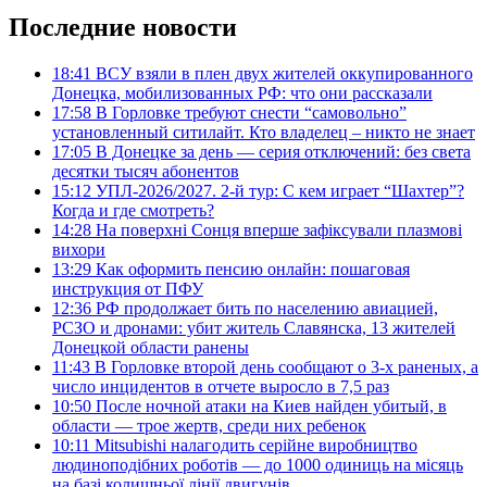
Последние новости
18:41
ВСУ взяли в плен двух жителей оккупированного
Донецка, мобилизованных РФ: что они рассказали
17:58
В Горловке требуют снести “самовольно”
установленный ситилайт. Кто владелец – никто не знает
17:05
В Донецке за день — серия отключений: без света
десятки тысяч абонентов
15:12
УПЛ-2026/2027. 2-й тур: С кем играет “Шахтер”?
Когда и где смотреть?
14:28
На поверхні Сонця вперше зафіксували плазмові
вихори
13:29
Как оформить пенсию онлайн: пошаговая
инструкция от ПФУ
12:36
РФ продолжает бить по населению авиацией,
РСЗО и дронами: убит житель Славянска, 13 жителей
Донецкой области ранены
11:43
В Горловке второй день сообщают о 3-х раненых, а
число инцидентов в отчете выросло в 7,5 раз
10:50
После ночной атаки на Киев найден убитый, в
области — трое жертв, среди них ребенок
10:11
Mitsubishi налагодить серійне виробництво
людиноподібних роботів — до 1000 одиниць на місяць
на базі колишньої лінії двигунів