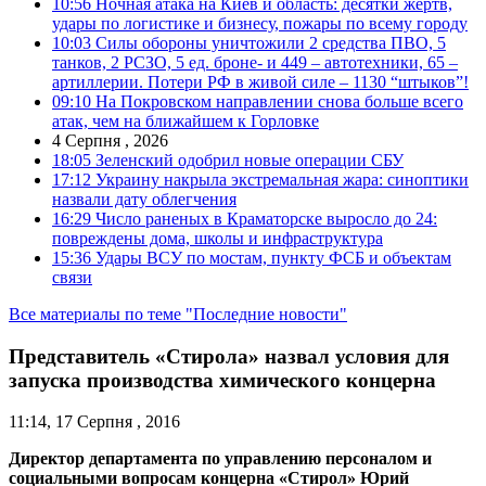
10:56
Ночная атака на Киев и область: десятки жертв,
удары по логистике и бизнесу, пожары по всему городу
10:03
Силы обороны уничтожили 2 средства ПВО, 5
танков, 2 РСЗО, 5 ед. броне- и 449 – автотехники, 65 –
артиллерии. Потери РФ в живой силе – 1130 “штыков”!
09:10
На Покровском направлении снова больше всего
атак, чем на ближайшем к Горловке
4 Серпня , 2026
18:05
Зеленский одобрил новые операции СБУ
17:12
Украину накрыла экстремальная жара: синоптики
назвали дату облегчения
16:29
Число раненых в Краматорске выросло до 24:
повреждены дома, школы и инфраструктура
15:36
Удары ВСУ по мостам, пункту ФСБ и объектам
связи
Все материалы по теме "Последние новости"
Представитель «Стирола» назвал условия для
запуска производства химического концерна
11:14, 17 Серпня , 2016
Директор департамента по управлению персоналом и
социальными вопросам концерна «Стирол» Юрий