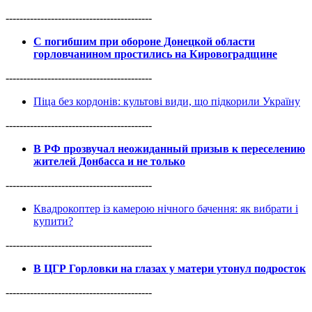
------------------------------------------
С погибшим при обороне Донецкой области
горловчанином простились на Кировоградщине
------------------------------------------
Піца без кордонів: культові види, що підкорили Україну
------------------------------------------
В РФ прозвучал неожиданный призыв к переселению
жителей Донбасса и не только
------------------------------------------
Квадрокоптер із камерою нічного бачення: як вибрати і
купити?
------------------------------------------
В ЦГР Горловки на глазах у матери утонул подросток
------------------------------------------