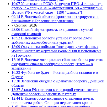
10:07
Уничтожены РСЗО, 6 средств ПВО, 4 танка, 1 ед.
броне-, 2 – спец- и 349 – автотехники, 58 – артиллерии.
Потери РФ в живой силе – 1190 “штыков”!
09:14
В Донецкой области фронт концентрируется на
ближайших к Горловке направлениях
7 Серпня , 2026
23:06
Спокій під контролем: як працюють сучасні
охоронні компанії
18:52
В Донецкой области установят более 20-ти
мобильных железобетонных укрытий
18:09
Оккупанты поймали “посредницу телефонных
мошенников”: их жертвами якобы были и пенсионеры
из Горловки
17:16
В Донецке мотоциклист сбил пособника россиян:
оккупанты сначала сообщали о побеге, затем — о
задержании
16:23
Футбола не будет – Россия разбила стадион и в
Одессе
15:30
Зеленский обсудил с Драпатым оборону Донецкой
области
13:37
Атаки РФ привели к еще одной смерти жителя
Донецкой области и ранениям пятерых
12:44
В Краматорске закрывают отделения почты,
остановлена работа Станции переливания крови
11:51
Что “считает” в своих z-сводках гауляйтер