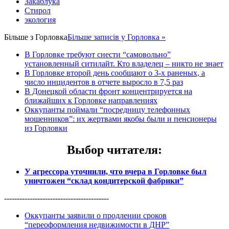
Закаблука
Стирол
экология
Більше з
Горловка
Більше записів у Горловка »
В Горловке требуют снести “самовольно”
установленный ситилайт. Кто владелец – никто не знает
В Горловке второй день сообщают о 3-х раненых, а
число инцидентов в отчете выросло в 7,5 раз
В Донецкой области фронт концентрируется на
ближайших к Горловке направлениях
Оккупанты поймали “посредницу телефонных
мошенников”: их жертвами якобы были и пенсионеры
из Горловки
Выбор читателя
:
У агрессора уточнили, что вчера в Горловке был
уничтожен “склад кондитерской фабрики”
-----------------------------------------
Оккупанты заявили о продлении сроков
“переоформления недвижимости в ДНР”