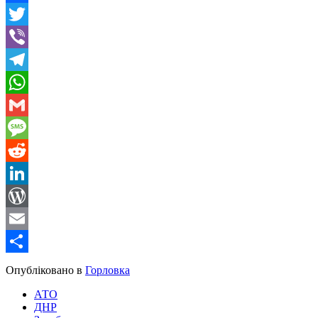
Facebook
Twitter
Viber
Telegram
WhatsApp
Gmail
Message
Reddit
LinkedIn
WordPress
Email
Share
Опубліковано в
Горловка
АТО
ДНР