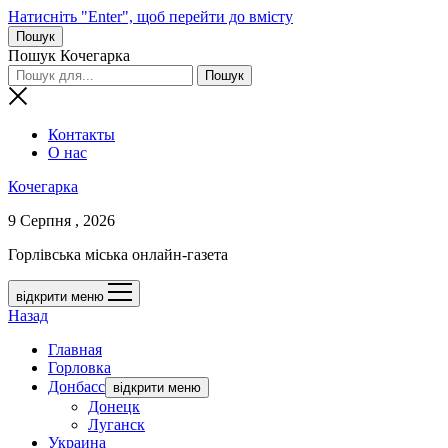
Натисніть "Enter", щоб перейти до вмісту
Пошук
Пошук Кочегарка
Контакты
О нас
Кочегарка
9 Серпня , 2026
Горлівська міська онлайн-газета
відкрити меню
Назад
Главная
Горловка
Донбасс
відкрити меню
Донецк
Луганск
Украина