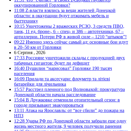
оккупированной Горловки?
11:08
Z-власти взялись за вещи жителей Донецкой
области: в оккупации будут отжимать мебель и
быттехнику
10:15
Уничтожены 2 вражеских РСЗО, 3 средств ПВО,
танк, 11 ед. броне-, 6 – спец- и 386 – автотехники, 67 –
артиллерии. Потери РФ в живой силе – 1210 “штыков”!
09:22
Именно здесь сейчас самый ад: основные бои идут
в 20–50 км от Горловки
6 Серпня , 2026
17:33
Россияне уничтожили склады с продукцией двух
табачных гигантов: будет ли дефицит
16:40
Пушилин “нарисовал” Горловке 190 тысяч
населения
16:09
Прилади та аксесуари: флоуметр та літієві
батарейки для лічильника
15:57
Расстрел пленного под Волновахой: прокуратура
Донецкой области начала расследование
15:04
В Дружковке отменили отопительный сезон: в
городе призывают эвакуироваться
13:11
Атака на Ярославль: от “все сбили” до пожара на
НПЗ
12:28
Удары РФ по Донецкой области забрали еще одну
жизнь местного жителя, 9 человек получили ранения