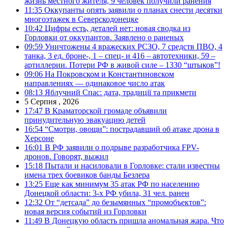
жизнь местного жителя, 9 человек получили ранения
11:35
Оккупанты опять заявили о планах снести десятки
многоэтажек в Северскодонецке
10:42
Цифры есть, деталей нет: новая сводка из
Горловки от оккупантов. Заявлено о раненых
09:59
Уничтожены 4 вражеских РСЗО, 7 средств ПВО, 4
танка, 3 ед. броне-, 1 – спец- и 416 – автотехники, 59 –
артиллерии. Потери РФ в живой силе – 1330 “штыков”!
09:06
На Покровском и Константиновском
направлениях — одинаковое число атак
08:13
Яблучний Спас: дата, традиції та прикмети
5 Серпня , 2026
17:47
В Краматорской громаде объявили
принудительную эвакуацию детей
16:54
“Смотри, овощи”: пострадавший об атаке дрона в
Херсоне
16:01
В РФ заявили о подрыве разработчика FPV-
дронов. Говорят, выжил
15:18
Пытали и насиловали в Горловке: стали известны
имена трех боевиков банды Безлера
13:25
Еще как минимум 35 атак РФ по населению
Донецкой области: 3-х РФ убила, 31 чел. ранен
12:32
От “детсада” до безымянных “промобъектов”:
новая версия событий из Горловки
11:49
В Донецкую область пришла аномальная жара. Что