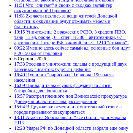
11:51
Что “считает” в своих z-сводках гауляйтер
оккупированной Горловки?
11:08
Z-власти взялись за вещи жителей Донецкой
области: в оккупации будут отжимать мебель и
быттехнику
10:15
Уничтожены 2 вражеских РСЗО, 3 средств ПВО,
танк, 11 ед. броне-, 6 – спец- и 386 – автотехники, 67 –
артиллерии. Потери РФ в живой силе – 1210 “штыков”!
09:22
Именно здесь сейчас самый ад: основные бои идут
в 20–50 км от Горловки
6 Серпня , 2026
17:33
Россияне уничтожили склады с продукцией двух
табачных гигантов: будет ли дефицит
16:40
Пушилин “нарисовал” Горловке 190 тысяч
населения
16:09
Прилади та аксесуари: флоуметр та літієві
батарейки для лічильника
15:57
Расстрел пленного под Волновахой: прокуратура
Донецкой области начала расследование
15:04
В Дружковке отменили отопительный сезон: в
городе призывают эвакуироваться
13:11
Атака на Ярославль: от “все сбили” до пожара на
НПЗ
12:28
Удары РФ по Донецкой области забрали еще одну