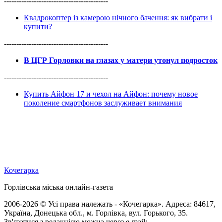
------------------------------------------
Квадрокоптер із камерою нічного бачення: як вибрати і
купити?
------------------------------------------
В ЦГР Горловки на глазах у матери утонул подросток
------------------------------------------
Купить Айфон 17 и чехол на Айфон: почему новое
поколение смартфонов заслуживает внимания
Кочегарка
Горлівська міська онлайн-газета
2006-2026 © Усі права належать - «Кочегарка». Адреса: 84617,
Україна, Донецька обл., м. Горлівка, вул. Горького, 35.
Зв'язатися з редакцією можна через e-mail: