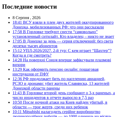
Последние новости
8 Серпня , 2026
18:41
ВСУ взяли в плен двух жителей оккупированного
Донецка, мобилизованных РФ: что они рассказали
17:58
В Горловке требуют снести “самовольно”
установленный ситилайт. Кто владелец – никто не знает
17:05
В Донецке за день — серия отключений: без света
десятки тысяч абонентов
15:12
УПЛ-2026/2027. 2-й тур: С кем играет “Шахтер”?
Когда и где смотреть?
14:28
На поверхні Сонця вперше зафіксували плазмові
вихори
13:29
Как оформить пенсию онлайн: пошаговая
инструкция от ПФУ
12:36
РФ продолжает бить по населению авиацией,
РСЗО и дронами: убит житель Славянска, 13 жителей
Донецкой области ранены
11:43
В Горловке второй день сообщают о 3-х раненых, а
число инцидентов в отчете выросло в 7,5 раз
10:50
После ночной атаки на Киев найден убитый, в
области — трое жертв, среди них ребенок
10:11
Mitsubishi налагодить серійне виробництво
людиноподібних роботів — до 1000 одиниць на місяць