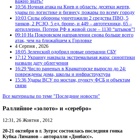
важно знать?
10:56
Ночная атака на Киев и область: десятки жертв,
удары по логистике и бизнесу, пожары по всему городу
10:03
Силы обороны уничтожили 2 средства ПВО, 5
танков, 2 РСЗО, 5 ед. броне- и 449 – автотехники, 65 –
артиллерии. Потери РФ в живой силе – 1130 “штыков”!
09:10
На Покровском направлении снова больше всего
атак, чем на ближайшем к Горловке
4 Серпня , 2026
18:05
Зеленский одобрил новые операции СБУ
17:12
Украину накрыла экстремальная жара: синоптики
назвали дату облегчения
16:29
Число раненых в Краматорске выросло до 24:
повреждены дома, школы и инфраструктура
15:36
Удары ВСУ по мостам, пункту ФСБ и объектам
связи
Все материалы по теме "Последние новости"
Раллийное «золото» и «серебро»
12:31, 26 Жовтня , 2012
20-21 октября в г. Зугрэс состоялась последняя гонка
Кубка Лиманов – авторалли «Донбасс».