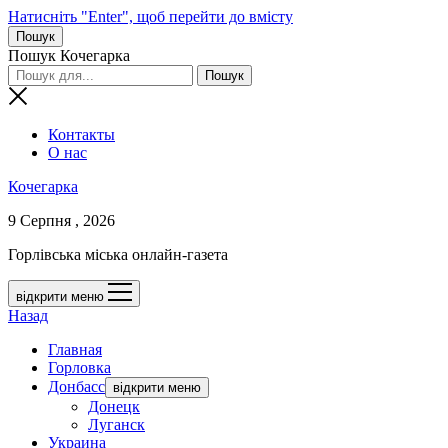
Натисніть "Enter", щоб перейти до вмісту
Пошук
Пошук Кочегарка
Контакты
О нас
Кочегарка
9 Серпня , 2026
Горлівська міська онлайн-газета
відкрити меню
Назад
Главная
Горловка
Донбасс
відкрити меню
Донецк
Луганск
Украина