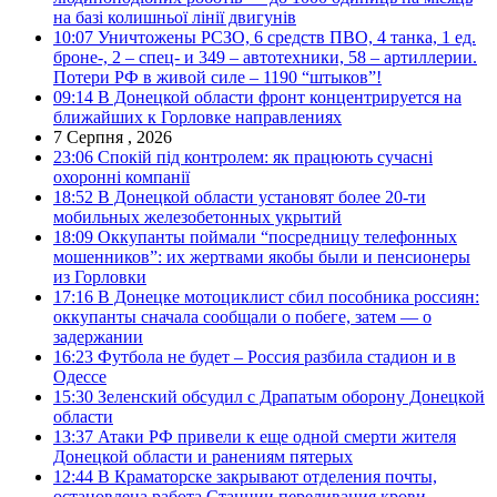
на базі колишньої лінії двигунів
10:07
Уничтожены РСЗО, 6 средств ПВО, 4 танка, 1 ед.
броне-, 2 – спец- и 349 – автотехники, 58 – артиллерии.
Потери РФ в живой силе – 1190 “штыков”!
09:14
В Донецкой области фронт концентрируется на
ближайших к Горловке направлениях
7 Серпня , 2026
23:06
Спокій під контролем: як працюють сучасні
охоронні компанії
18:52
В Донецкой области установят более 20-ти
мобильных железобетонных укрытий
18:09
Оккупанты поймали “посредницу телефонных
мошенников”: их жертвами якобы были и пенсионеры
из Горловки
17:16
В Донецке мотоциклист сбил пособника россиян:
оккупанты сначала сообщали о побеге, затем — о
задержании
16:23
Футбола не будет – Россия разбила стадион и в
Одессе
15:30
Зеленский обсудил с Драпатым оборону Донецкой
области
13:37
Атаки РФ привели к еще одной смерти жителя
Донецкой области и ранениям пятерых
12:44
В Краматорске закрывают отделения почты,
остановлена работа Станции переливания крови