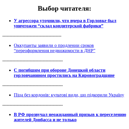
Выбор читателя
:
У агрессора уточнили, что вчера в Горловке был
уничтожен “склад кондитерской фабрики”
-----------------------------------------
Оккупанты заявили о продлении сроков
“переоформления недвижимости в ДНР”
------------------------------------------
С погибшим при обороне Донецкой области
горловчанином простились на Кировоградщине
------------------------------------------
Піца без кордонів: культові види, що підкорили Україну
------------------------------------------
В РФ прозвучал неожиданный призыв к переселению
жителей Донбасса и не только