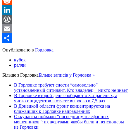
Message
Reddit
LinkedIn
WordPress
Email
Share
Опубліковано в
Горловка
кубок
ралли
Більше з
Горловка
Більше записів у Горловка »
В Горловке требуют снести “самовольно”
установленный ситилайт. Кто владелец – никто не знает
В Горловке второй день сообщают о 3-х раненых, а
число инцидентов в отчете выросло в 7,5 раз
В Донецкой области фронт концентрируется на
ближайших к Горловке направлениях
Оккупанты поймали “посредницу телефонных
мошенников”: их жертвами якобы были и пенсионеры
из Горловки