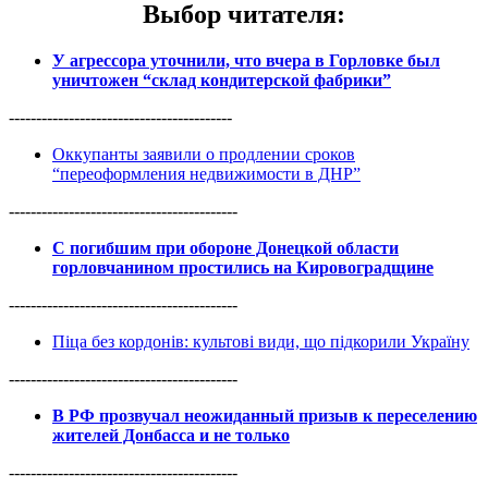
Выбор читателя
:
У агрессора уточнили, что вчера в Горловке был
уничтожен “склад кондитерской фабрики”
-----------------------------------------
Оккупанты заявили о продлении сроков
“переоформления недвижимости в ДНР”
------------------------------------------
С погибшим при обороне Донецкой области
горловчанином простились на Кировоградщине
------------------------------------------
Піца без кордонів: культові види, що підкорили Україну
------------------------------------------
В РФ прозвучал неожиданный призыв к переселению
жителей Донбасса и не только
------------------------------------------