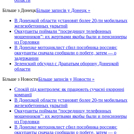
области
Більше з
Донецк
Більше записів у Донецк »
В Донецкой области установят более 20-ти мобильных
железобетонных укрытий
Оккупанты поймали “посредницу телефонных
мошенников”: их жертвами якобы были и пенсионеры
из Горловки
В Донецке мотоциклист сбил пособника россиян:
оккупанты сначала сообщали о побеге, затем — о
задержании
Зеленский обсудил с Драпатым оборону Донецкой
области
Більше з
Новости
Більше записів у Новости »
Спокій під контролем: як працюють сучасні охоронні
компанії
В Донецкой области установят более 20-ти мобильных
железобетонных укрытий
Оккупанты поймали “посредницу телефонных
мошенников”: их жертвами якобы были и пенсионеры
из Горловки
В Донецке мотоциклист сбил пособника россиян:
оккупанты сначала сообщали о побеге, затем — о