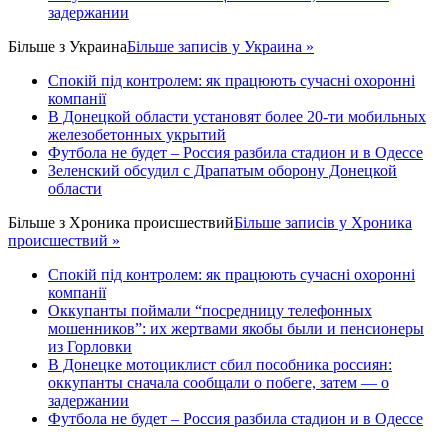
задержании
Більше з
Украина
Більше записів у Украина »
Спокій під контролем: як працюють сучасні охоронні
компанії
В Донецкой области установят более 20-ти мобильных
железобетонных укрытий
Футбола не будет – Россия разбила стадион и в Одессе
Зеленский обсудил с Драпатым оборону Донецкой
области
Більше з
Хроника происшествий
Більше записів у Хроника
происшествий »
Спокій під контролем: як працюють сучасні охоронні
компанії
Оккупанты поймали “посредницу телефонных
мошенников”: их жертвами якобы были и пенсионеры
из Горловки
В Донецке мотоциклист сбил пособника россиян:
оккупанты сначала сообщали о побеге, затем — о
задержании
Футбола не будет – Россия разбила стадион и в Одессе