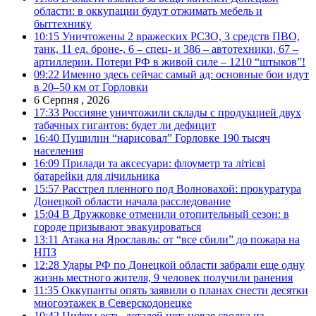
области: в оккупации будут отжимать мебель и
быттехнику
10:15
Уничтожены 2 вражеских РСЗО, 3 средств ПВО,
танк, 11 ед. броне-, 6 – спец- и 386 – автотехники, 67 –
артиллерии. Потери РФ в живой силе – 1210 “штыков”!
09:22
Именно здесь сейчас самый ад: основные бои идут
в 20–50 км от Горловки
6 Серпня , 2026
17:33
Россияне уничтожили склады с продукцией двух
табачных гигантов: будет ли дефицит
16:40
Пушилин “нарисовал” Горловке 190 тысяч
населения
16:09
Прилади та аксесуари: флоуметр та літієві
батарейки для лічильника
15:57
Расстрел пленного под Волновахой: прокуратура
Донецкой области начала расследование
15:04
В Дружковке отменили отопительный сезон: в
городе призывают эвакуироваться
13:11
Атака на Ярославль: от “все сбили” до пожара на
НПЗ
12:28
Удары РФ по Донецкой области забрали еще одну
жизнь местного жителя, 9 человек получили ранения
11:35
Оккупанты опять заявили о планах снести десятки
многоэтажек в Северскодонецке
10:42
Цифры есть, деталей нет: новая сводка из