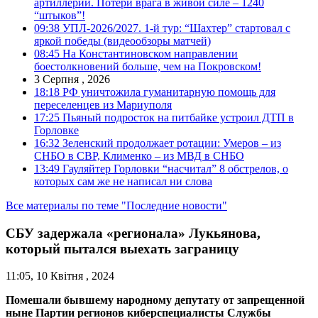
артиллерии. Потери врага в живой силе – 1240
“штыков”!
09:38
УПЛ-2026/2027. 1-й тур: “Шахтер” стартовал с
яркой победы (видеообзоры матчей)
08:45
На Константиновском направлении
боестолкновений больше, чем на Покровском!
3 Серпня , 2026
18:18
РФ уничтожила гуманитарную помощь для
переселенцев из Мариуполя
17:25
Пьяный подросток на питбайке устроил ДТП в
Горловке
16:32
Зеленский продолжает ротации: Умеров – из
СНБО в СВР, Клименко – из МВД в СНБО
13:49
Гауляйтер Горловки “насчитал” 8 обстрелов, о
которых сам же не написал ни слова
Все материалы по теме "Последние новости"
СБУ задержала «регионала» Лукьянова,
который пытался выехать заграницу
11:05, 10 Квітня , 2024
Помешали бывшему народному депутату от запрещенной
ныне Партии регионов киберспециалисты Службы