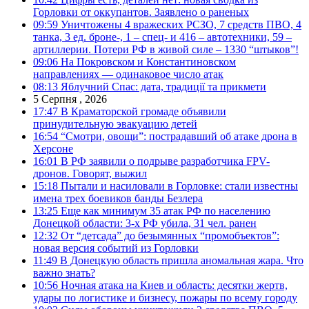
Горловки от оккупантов. Заявлено о раненых
09:59
Уничтожены 4 вражеских РСЗО, 7 средств ПВО, 4
танка, 3 ед. броне-, 1 – спец- и 416 – автотехники, 59 –
артиллерии. Потери РФ в живой силе – 1330 “штыков”!
09:06
На Покровском и Константиновском
направлениях — одинаковое число атак
08:13
Яблучний Спас: дата, традиції та прикмети
5 Серпня , 2026
17:47
В Краматорской громаде объявили
принудительную эвакуацию детей
16:54
“Смотри, овощи”: пострадавший об атаке дрона в
Херсоне
16:01
В РФ заявили о подрыве разработчика FPV-
дронов. Говорят, выжил
15:18
Пытали и насиловали в Горловке: стали известны
имена трех боевиков банды Безлера
13:25
Еще как минимум 35 атак РФ по населению
Донецкой области: 3-х РФ убила, 31 чел. ранен
12:32
От “детсада” до безымянных “промобъектов”:
новая версия событий из Горловки
11:49
В Донецкую область пришла аномальная жара. Что
важно знать?
10:56
Ночная атака на Киев и область: десятки жертв,
удары по логистике и бизнесу, пожары по всему городу