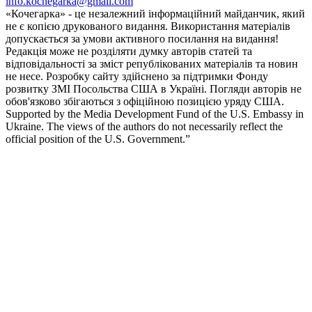
info.kochegarka@gmail.com
«Кочегарка» - це незалежний інформаційний майданчик, який
не є копією друкованого видання. Використання матеріалів
допускається за умови активного посилання на видання!
Редакція може не розділяти думку авторів статей та
відповідальності за зміст републікованих матеріалів та новин
не несе. Розробку сайту здійснено за підтримки Фонду
розвитку ЗМІ Посольства США в Україні. Погляди авторів не
обов'язково збігаються з офіційною позицією уряду США.
Supported by the Media Development Fund of the U.S. Embassy in
Ukraine. The views of the authors do not necessarily reflect the
official position of the U.S. Government.”