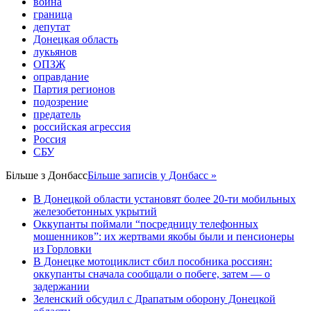
война
граница
депутат
Донецкая область
лукьянов
ОПЗЖ
оправдание
Партия регионов
подозрение
предатель
российская агрессия
Россия
СБУ
Більше з
Донбасс
Більше записів у Донбасс »
В Донецкой области установят более 20-ти мобильных
железобетонных укрытий
Оккупанты поймали “посредницу телефонных
мошенников”: их жертвами якобы были и пенсионеры
из Горловки
В Донецке мотоциклист сбил пособника россиян:
оккупанты сначала сообщали о побеге, затем — о
задержании
Зеленский обсудил с Драпатым оборону Донецкой