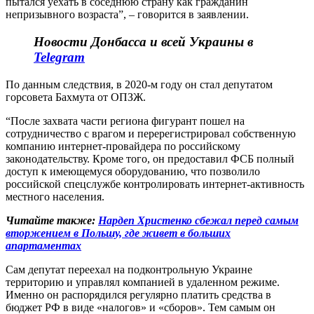
пытался уехать в соседнюю страну как гражданин
непризывного возраста”, – говорится в заявлении.
Новости Донбасса и всей Украины в
Telegram
По данным следствия, в 2020-м году он стал депутатом
горсовета Бахмута от ОПЗЖ.
“После захвата части региона фигурант пошел на
сотрудничество с врагом и перерегистрировал собственную
компанию интернет-провайдера по российскому
законодательству. Кроме того, он предоставил ФСБ полный
доступ к имеющемуся оборудованию, что позволило
российской спецслужбе контролировать интернет-активность
местного населения.
Читайте также:
Нардеп Христенко сбежал перед самым
вторжением в Польшу, где живет в больших
апартаментах
Сам депутат переехал на подконтрольную Украине
территорию и управлял компанией в удаленном режиме.
Именно он распорядился регулярно платить средства в
бюджет РФ в виде «налогов» и «сборов». Тем самым он