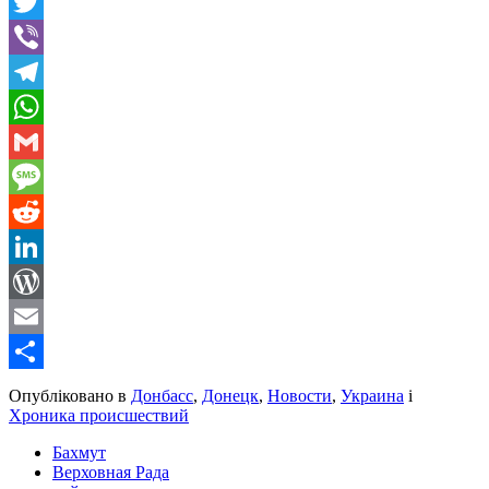
Facebook
Twitter
Viber
Telegram
WhatsApp
Gmail
Message
Reddit
LinkedIn
WordPress
Email
Share
Опубліковано в
Донбасс
,
Донецк
,
Новости
,
Украина
і
Хроника происшествий
Бахмут
Верховная Рада