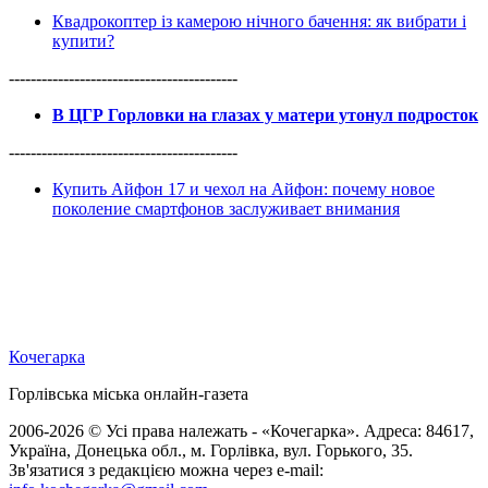
Квадрокоптер із камерою нічного бачення: як вибрати і
купити?
------------------------------------------
В ЦГР Горловки на глазах у матери утонул подросток
------------------------------------------
Купить Айфон 17 и чехол на Айфон: почему новое
поколение смартфонов заслуживает внимания
Кочегарка
Горлівська міська онлайн-газета
2006-2026 © Усі права належать - «Кочегарка». Адреса: 84617,
Україна, Донецька обл., м. Горлівка, вул. Горького, 35.
Зв'язатися з редакцією можна через e-mail: