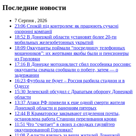
Последние новости
7 Серпня , 2026
23:06
Спокій під контролем: як працюють сучасні
охоронні компанії
18:52
В Донецкой области установят более 20-ти
мобильных железобетонных укрытий
18:09
Оккупанты поймали “посредницу телефонных
мошенников”: их жертвами якобы были и пенсионеры
из Горловки
17:16
В Донецке мотоциклист сбил пособника россиян:
оккупанты сначала сообщали о побеге, затем — о
задержании
16:23
Футбола не будет – Россия разбила стадион и в
Одессе
15:30
Зеленский обсудил с Драпатым оборону Донецкой
области
13:37
Атаки РФ привели к еще одной смерти жителя
Донецкой области и ранениям пятерых
12:44
В Краматорске закрывают отделения почты,
остановлена работа Станции переливания крови
11:51
Что “считает” в своих z-сводках гауляйтер
оккупированной Горловки?
11:08
Z-власти взялись за вещи жителей Донецкой