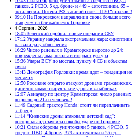
10:03
Силы обороны уничтожили 2 средства ПВО, 5
танков, 2 РСЗО, 5 ед. броне- и 449 – автотехники, 65 –
артиллерии. Потери РФ в живой силе – 1130 “штыков”!
09:10
На Покровском направлении снова больше всего
атак, чем на ближайшем к Горловке
4 Серпня , 2026
18:05
Зеленский одобрил новые операции СБУ
17:12
Украину накрыла экстремальная жара: синоптики
назвали дату облегчения
16:29
Число раненых в Краматорске выросло до 24:
повреждены дома, школы и инфраструктура
15:36
Удары ВСУ по мостам, пункту ФСБ и объектам
связи
13:43
Демография Горловки: время идет – тенденция не
меняется
12:50
Россияне открыто атакуют дронами гражданских,
цинично комментируя такие удары в z-пабликах
12:07
Авиаудар по центру Краматорска: число раненых
выросло до 21-го человека!
11:49
Садовый трактор Honda: стоит ли переплачивать
за бренд
11:14
“Киевские дроны атаковали детский сад”:
роспропаганда заявила о якобы ударе по Горловке
10:21
Силы обороны уничтожили 5 танков, 4 РСЗО, 5
средств ПВО, 4 броне-, 379 автотехники и 55 ед. –