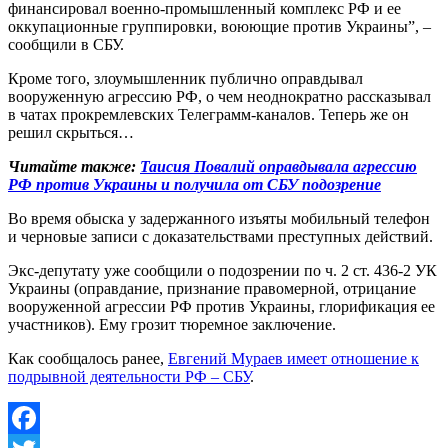
финансировал военно-промышленный комплекс РФ и ее
оккупационные группировки, воюющие против Украины”, –
сообщили в СБУ.
Кроме того, злоумышленник публично оправдывал
вооруженную агрессию РФ, о чем неоднократно рассказывал
в чатах прокремлевских Телеграмм-каналов. Теперь же он
решил скрыться…
Читайте также:
Таисия Повалий оправдывала агрессию
РФ против Украины и получила от СБУ подозрение
Во время обыска у задержанного изъяты мобильный телефон
и черновые записи с доказательствами преступных действий.
Экс-депутату уже сообщили о подозрении по ч. 2 ст. 436-2 УК
Украины (оправдание, признание правомерной, отрицание
вооруженной агрессии РФ против Украины, глорификация ее
участников). Ему грозит тюремное заключение.
Как сообщалось ранее,
Евгений Мураев имеет отношение к
подрывной деятельности РФ – СБУ
.