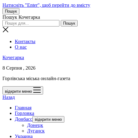
Натисніть "Enter", щоб перейти до вмісту
Пошук
Пошук Кочегарка
Контакты
О нас
Кочегарка
8 Серпня , 2026
Горлівська міська онлайн-газета
відкрити меню
Назад
Главная
Горловка
Донбасс
відкрити меню
Донецк
Луганск
Украина