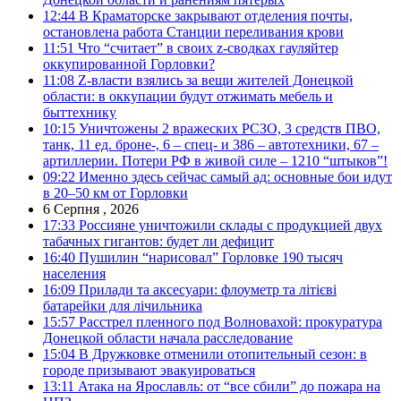
12:44
В Краматорске закрывают отделения почты,
остановлена работа Станции переливания крови
11:51
Что “считает” в своих z-сводках гауляйтер
оккупированной Горловки?
11:08
Z-власти взялись за вещи жителей Донецкой
области: в оккупации будут отжимать мебель и
быттехнику
10:15
Уничтожены 2 вражеских РСЗО, 3 средств ПВО,
танк, 11 ед. броне-, 6 – спец- и 386 – автотехники, 67 –
артиллерии. Потери РФ в живой силе – 1210 “штыков”!
09:22
Именно здесь сейчас самый ад: основные бои идут
в 20–50 км от Горловки
6 Серпня , 2026
17:33
Россияне уничтожили склады с продукцией двух
табачных гигантов: будет ли дефицит
16:40
Пушилин “нарисовал” Горловке 190 тысяч
населения
16:09
Прилади та аксесуари: флоуметр та літієві
батарейки для лічильника
15:57
Расстрел пленного под Волновахой: прокуратура
Донецкой области начала расследование
15:04
В Дружковке отменили отопительный сезон: в
городе призывают эвакуироваться
13:11
Атака на Ярославль: от “все сбили” до пожара на