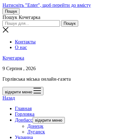
Натисніть "Enter", щоб перейти до вмісту
Пошук
Пошук Кочегарка
Контакты
О нас
Кочегарка
9 Серпня , 2026
Горлівська міська онлайн-газета
відкрити меню
Назад
Главная
Горловка
Донбасс
відкрити меню
Донецк
Луганск
Украина