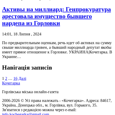
Активы на миллиард: Генпрокуратура
арестовала имущество бывшего
нардепа из Горловки
14:01, 18 Липня , 2024
По предварительным оценкам, речь идет об активах на сумму
свыше миллиарда гривен, а бывший народный депутат якобы
имеет прямое отношение к Горловке. УКРАИНА|Кочегарка. В
Украине…
Навігація записів
1
2
…
16
Далі
Кочегарка
Горлівська міська онлайн-газета
2006-2026 © Усі права належать - «Кочегарка». Адреса: 84617,
Україна, Донецька обл., м. Горлівка, вул. Горького, 35.
Зв'язатися з редакцією можна через e-mail:
info.kochegarka@gmail.com