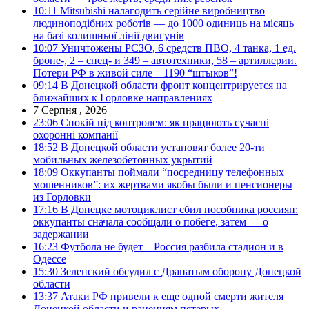
10:11
Mitsubishi налагодить серійне виробництво
людиноподібних роботів — до 1000 одиниць на місяць
на базі колишньої лінії двигунів
10:07
Уничтожены РСЗО, 6 средств ПВО, 4 танка, 1 ед.
броне-, 2 – спец- и 349 – автотехники, 58 – артиллерии.
Потери РФ в живой силе – 1190 “штыков”!
09:14
В Донецкой области фронт концентрируется на
ближайших к Горловке направлениях
7 Серпня , 2026
23:06
Спокій під контролем: як працюють сучасні
охоронні компанії
18:52
В Донецкой области установят более 20-ти
мобильных железобетонных укрытий
18:09
Оккупанты поймали “посредницу телефонных
мошенников”: их жертвами якобы были и пенсионеры
из Горловки
17:16
В Донецке мотоциклист сбил пособника россиян:
оккупанты сначала сообщали о побеге, затем — о
задержании
16:23
Футбола не будет – Россия разбила стадион и в
Одессе
15:30
Зеленский обсудил с Драпатым оборону Донецкой
области
13:37
Атаки РФ привели к еще одной смерти жителя
Донецкой области и ранениям пятерых