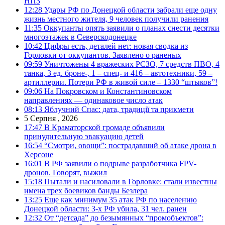
НПЗ
12:28
Удары РФ по Донецкой области забрали еще одну
жизнь местного жителя, 9 человек получили ранения
11:35
Оккупанты опять заявили о планах снести десятки
многоэтажек в Северскодонецке
10:42
Цифры есть, деталей нет: новая сводка из
Горловки от оккупантов. Заявлено о раненых
09:59
Уничтожены 4 вражеских РСЗО, 7 средств ПВО, 4
танка, 3 ед. броне-, 1 – спец- и 416 – автотехники, 59 –
артиллерии. Потери РФ в живой силе – 1330 “штыков”!
09:06
На Покровском и Константиновском
направлениях — одинаковое число атак
08:13
Яблучний Спас: дата, традиції та прикмети
5 Серпня , 2026
17:47
В Краматорской громаде объявили
принудительную эвакуацию детей
16:54
“Смотри, овощи”: пострадавший об атаке дрона в
Херсоне
16:01
В РФ заявили о подрыве разработчика FPV-
дронов. Говорят, выжил
15:18
Пытали и насиловали в Горловке: стали известны
имена трех боевиков банды Безлера
13:25
Еще как минимум 35 атак РФ по населению
Донецкой области: 3-х РФ убила, 31 чел. ранен
12:32
От “детсада” до безымянных “промобъектов”: