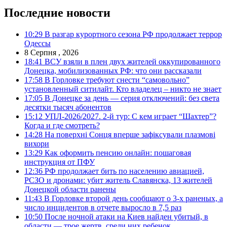
Последние новости
10:29
В разгар курортного сезона РФ продолжает террор
Одессы
8 Серпня , 2026
18:41
ВСУ взяли в плен двух жителей оккупированного
Донецка, мобилизованных РФ: что они рассказали
17:58
В Горловке требуют снести “самовольно”
установленный ситилайт. Кто владелец – никто не знает
17:05
В Донецке за день — серия отключений: без света
десятки тысяч абонентов
15:12
УПЛ-2026/2027. 2-й тур: С кем играет “Шахтер”?
Когда и где смотреть?
14:28
На поверхні Сонця вперше зафіксували плазмові
вихори
13:29
Как оформить пенсию онлайн: пошаговая
инструкция от ПФУ
12:36
РФ продолжает бить по населению авиацией,
РСЗО и дронами: убит житель Славянска, 13 жителей
Донецкой области ранены
11:43
В Горловке второй день сообщают о 3-х раненых, а
число инцидентов в отчете выросло в 7,5 раз
10:50
После ночной атаки на Киев найден убитый, в
области — трое жертв, среди них ребенок