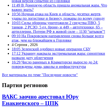
новая версия событий из Горловки
11:49
В Донецкую область пришла аномальная жара. Что
важно знать?
10:56
Ночная атака на Киев и область: десятки жертв,
удары по логистике и бизнесу, пожары по всему городу
10:03
Силы обороны уничтожили 2 средства ПВО, 5
танков, 2 РСЗО, 5 ед. броне- и 449 – автотехники, 65 –
артиллерии. Потери РФ в живой силе – 1130 “штыков”!
09:10
На Покровском направлении снова больше всего
атак, чем на ближайшем к Горловке
4 Серпня , 2026
18:05
Зеленский одобрил новые операции СБУ
17:12
Украину накрыла экстремальная жара: синоптики
назвали дату облегчения
16:29
Число раненых в Краматорске выросло до 24:
повреждены дома, школы и инфраструктура
Все материалы по теме "Последние новости"
Партия регионов
ВАКС заочно арестовал Юру
Енакиевского – ЦПК