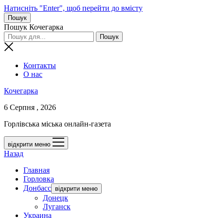
Натисніть "Enter", щоб перейти до вмісту
Пошук
Пошук Кочегарка
Контакты
О нас
Кочегарка
6 Серпня , 2026
Горлівська міська онлайн-газета
відкрити меню
Назад
Главная
Горловка
Донбасс
відкрити меню
Донецк
Луганск
Украина