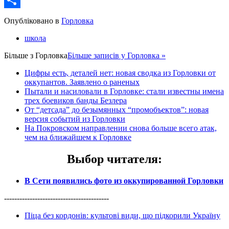
Share
Опубліковано в
Горловка
школа
Більше з
Горловка
Більше записів у Горловка »
Цифры есть, деталей нет: новая сводка из Горловки от
оккупантов. Заявлено о раненых
Пытали и насиловали в Горловке: стали известны имена
трех боевиков банды Безлера
От “детсада” до безымянных “промобъектов”: новая
версия событий из Горловки
На Покровском направлении снова больше всего атак,
чем на ближайшем к Горловке
Выбор читателя
:
В Сети появились фото из оккупированной Горловки
-----------------------------------------
Піца без кордонів: культові види, що підкорили Україну