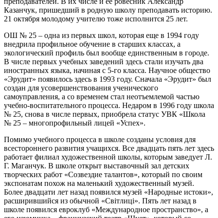
преподавателей. В их числе и ее ровесник Александр
Казанчук, пришедший в родную школу преподавать историю.
21 октября молодому учителю тоже исполнится 25 лет.
ОШ № 25 – одна из первых школ, которая еще в 1994 году
внедрила профильное обучение в старших классах, а
экологический профиль был вообще единственным в городе.
В числе первых учебных заведений здесь стали изучать два
иностранных языка, начиная с 5-го класса. Научное общество
«Эрудит» появилось здесь в 1993 году. Сначала «Эрудит» был
создан для усовершенствования ученического
самоуправления, а со временем стал неотъемлемой частью
учебно-воспитательного процесса. Недаром в 1996 году школа
№ 25, снова в числе первых, приобрела статус УВК «Школа
№ 25 – многопрофильный лицей «Успех».
Помимо учебного процесса в школе созданы условия для
всестороннего развития учащихся. Все двадцать пять лет здесь
работает филиал художественной школы, которым заведует Л.
Г. Маганчук. В школе открыт выставочный зал детских
творческих работ «Созвездие талантов», который по своим
экспонатам похож на маленький художественный музей.
Более двадцати лет назад появился музей «Народные истоки»,
расширившийся из обычной «Світлиці». Пять лет назад в
школе появился евроклуб «Международное пространство», а