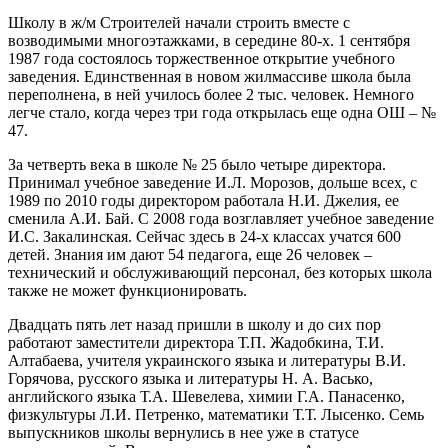
Школу в ж/м Строителей начали строить вместе с
возводимыми многоэтажками, в середине 80-х. 1 сентября
1987 года состоялось торжественное открытие учебного
заведения. Единственная в новом жилмассиве школа была
переполнена, в ней училось более 2 тыс. человек. Немного
легче стало, когда через три года открылась еще одна ОШ – №
47.
За четверть века в школе № 25 было четыре директора.
Принимал учебное заведение И.Л. Морозов, дольше всех, с
1989 по 2010 годы директором работала Н.И. Джелия, ее
сменила А.И. Бай. С 2008 года возглавляет учебное заведение
И.С. Закалинская. Сейчас здесь в 24-х классах учатся 600
детей. Знания им дают 54 педагога, еще 26 человек –
технический и обслуживающий персонал, без которых школа
также не может функционировать.
Двадцать пять лет назад пришли в школу и до сих пор
работают заместители директора Т.П. Жадобкина, Т.И.
Алтабаева, учителя украинского языка и литературы В.И.
Горячова, русского языка и литературы Н. А. Васько,
английского языка Т.А. Шевелева, химии Г.А. Панасенко,
физкультуры Л.И. Петренко, математики Т.Т. Лысенко. Семь
выпускников школы вернулись в нее уже в статусе