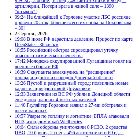
8 РСЗО, 5 броне-, 6 спец-, 485 автотехники и 80 ед. –
артиллерии. Потери врага в живой силе – 1390
“штыков”!
09:24
На ближайшей к Горловке участке ЛБС россияне
провели 20 атак, больше всего их снова на Покровском
– 30!
2 Серпня , 2026
19:08
В июле РФ нарастила давление. Прирост по карте
DeepState – 36 кв. км
18:55
Российский обстрел спровоцировал утечку
опасного химического вещества
17:42
Молодежь оккупированной Луганщины гонят на
военные сборы в РФ
16:39
Оккупанты замахнулись на “расширение”
площади одного из городов Донецкой области
13:26
Пустой и разрушенный город: появились новые
кадры из прифронтовой Дружковки
12:33
Захватчики из ВС РФ убили в Донецкой области
еще двоих, ранены 4 местных жителей
11:40
Гауляйтер Горловки заявил о 27-ми обстрелах и
шести раненых
10:57
Удары по топливу и логистике: БПЛА атаковали
НПЗ, аэродром и хаб Wildberries
10:04
Силы обороны уничтожили 8 РСЗО, 2 средства
ПВО, 10 броне-, 2 спец-, 456 автотехники и 69 ед. –