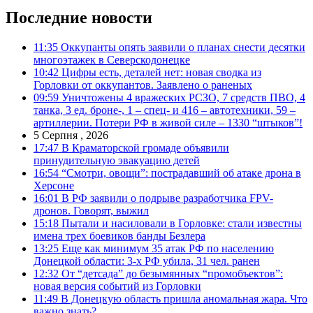
Последние новости
11:35
Оккупанты опять заявили о планах снести десятки
многоэтажек в Северскодонецке
10:42
Цифры есть, деталей нет: новая сводка из
Горловки от оккупантов. Заявлено о раненых
09:59
Уничтожены 4 вражеских РСЗО, 7 средств ПВО, 4
танка, 3 ед. броне-, 1 – спец- и 416 – автотехники, 59 –
артиллерии. Потери РФ в живой силе – 1330 “штыков”!
5 Серпня , 2026
17:47
В Краматорской громаде объявили
принудительную эвакуацию детей
16:54
“Смотри, овощи”: пострадавший об атаке дрона в
Херсоне
16:01
В РФ заявили о подрыве разработчика FPV-
дронов. Говорят, выжил
15:18
Пытали и насиловали в Горловке: стали известны
имена трех боевиков банды Безлера
13:25
Еще как минимум 35 атак РФ по населению
Донецкой области: 3-х РФ убила, 31 чел. ранен
12:32
От “детсада” до безымянных “промобъектов”:
новая версия событий из Горловки
11:49
В Донецкую область пришла аномальная жара. Что
важно знать?