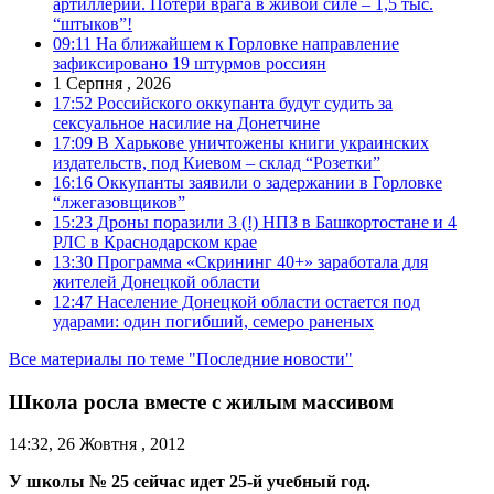
артиллерии. Потери врага в живой силе – 1,5 тыс.
“штыков”!
09:11
На ближайшем к Горловке направление
зафиксировано 19 штурмов россиян
1 Серпня , 2026
17:52
Российского оккупанта будут судить за
сексуальное насилие на Донетчине
17:09
В Харькове уничтожены книги украинских
издательств, под Киевом – склад “Розетки”
16:16
Оккупанты заявили о задержании в Горловке
“лжегазовщиков”
15:23
Дроны поразили 3 (!) НПЗ в Башкортостане и 4
РЛС в Краснодарском крае
13:30
Программа «Скрининг 40+» заработала для
жителей Донецкой области
12:47
Население Донецкой области остается под
ударами: один погибший, семеро раненых
Все материалы по теме "Последние новости"
Школа росла вместе с жилым массивом
14:32, 26 Жовтня , 2012
У школы № 25 сейчас идет 25-й учебный год.