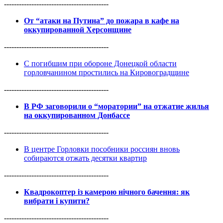
------------------------------------------
От “атаки на Путина” до пожара в кафе на
оккупированной Херсонщине
------------------------------------------
С погибшим при обороне Донецкой области
горловчанином простились на Кировоградщине
------------------------------------------
В РФ заговорили о “моратории” на отжатие жилья
на оккупированном Донбассе
------------------------------------------
В центре Горловки пособники россиян вновь
собираются отжать десятки квартир
------------------------------------------
Квадрокоптер із камерою нічного бачення: як
вибрати і купити?
------------------------------------------