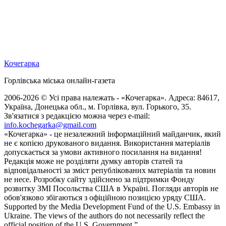
Кочегарка
Горлівська міська онлайн-газета
2006-2026 © Усі права належать - «Кочегарка». Адреса: 84617,
Україна, Донецька обл., м. Горлівка, вул. Горького, 35.
Зв'язатися з редакцією можна через e-mail:
info.kochegarka@gmail.com
«Кочегарка» - це незалежний інформаційний майданчик, який
не є копією друкованого видання. Використання матеріалів
допускається за умови активного посилання на видання!
Редакція може не розділяти думку авторів статей та
відповідальності за зміст републікованих матеріалів та новин
не несе. Розробку сайту здійснено за підтримки Фонду
розвитку ЗМІ Посольства США в Україні. Погляди авторів не
обов'язково збігаються з офіційною позицією уряду США.
Supported by the Media Development Fund of the U.S. Embassy in
Ukraine. The views of the authors do not necessarily reflect the
official position of the U.S. Government.”