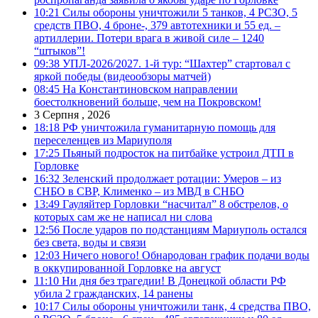
10:21
Силы обороны уничтожили 5 танков, 4 РСЗО, 5
средств ПВО, 4 броне-, 379 автотехники и 55 ед. –
артиллерии. Потери врага в живой силе – 1240
“штыков”!
09:38
УПЛ-2026/2027. 1-й тур: “Шахтер” стартовал с
яркой победы (видеообзоры матчей)
08:45
На Константиновском направлении
боестолкновений больше, чем на Покровском!
3 Серпня , 2026
18:18
РФ уничтожила гуманитарную помощь для
переселенцев из Мариуполя
17:25
Пьяный подросток на питбайке устроил ДТП в
Горловке
16:32
Зеленский продолжает ротации: Умеров – из
СНБО в СВР, Клименко – из МВД в СНБО
13:49
Гауляйтер Горловки “насчитал” 8 обстрелов, о
которых сам же не написал ни слова
12:56
После ударов по подстанциям Мариуполь остался
без света, воды и связи
12:03
Ничего нового! Обнародован график подачи воды
в оккупированной Горловке на август
11:10
Ни дня без трагедии! В Донецкой области РФ
убила 2 гражданских, 14 ранены
10:17
Силы обороны уничтожили танк, 4 средства ПВО,