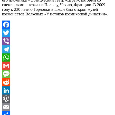
его изюминка – французский театр «Шует», который со
спектаклями выезжал в Польшу, Чехию, Францию. В 2009
году к 230-летию Горловки в школе был открыт музей
космонавтов Волковых «У истоков космической династии».
Facebook
Twitter
Viber
Telegram
WhatsApp
Gmail
Message
Reddit
LinkedIn
WordPress
Email