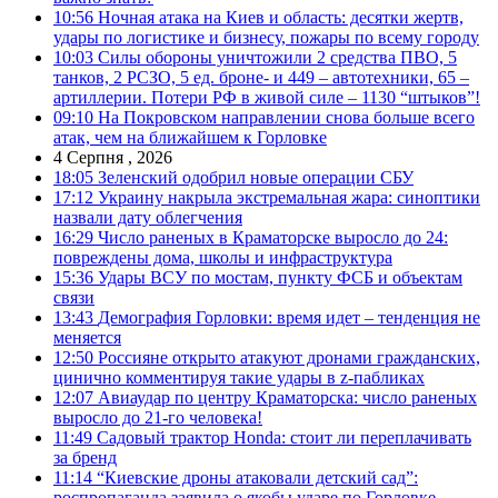
10:56
Ночная атака на Киев и область: десятки жертв,
удары по логистике и бизнесу, пожары по всему городу
10:03
Силы обороны уничтожили 2 средства ПВО, 5
танков, 2 РСЗО, 5 ед. броне- и 449 – автотехники, 65 –
артиллерии. Потери РФ в живой силе – 1130 “штыков”!
09:10
На Покровском направлении снова больше всего
атак, чем на ближайшем к Горловке
4 Серпня , 2026
18:05
Зеленский одобрил новые операции СБУ
17:12
Украину накрыла экстремальная жара: синоптики
назвали дату облегчения
16:29
Число раненых в Краматорске выросло до 24:
повреждены дома, школы и инфраструктура
15:36
Удары ВСУ по мостам, пункту ФСБ и объектам
связи
13:43
Демография Горловки: время идет – тенденция не
меняется
12:50
Россияне открыто атакуют дронами гражданских,
цинично комментируя такие удары в z-пабликах
12:07
Авиаудар по центру Краматорска: число раненых
выросло до 21-го человека!
11:49
Садовый трактор Honda: стоит ли переплачивать
за бренд
11:14
“Киевские дроны атаковали детский сад”:
роспропаганда заявила о якобы ударе по Горловке