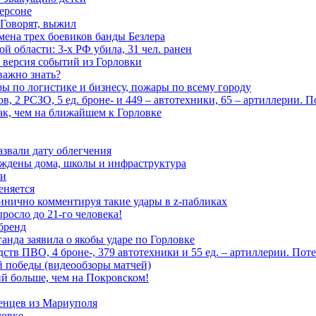
ерсоне
 Говорят, выжил
мена трех боевиков банды Безлера
 области: 3-х РФ убила, 31 чел. ранен
 версия событий из Горловки
важно знать?
ары по логистике и бизнесу, пожары по всему городу
, 2 РСЗО, 5 ед. броне- и 449 – автотехники, 65 – артиллерии. 
ак, чем на ближайшем к Горловке
азвали дату облегчения
еждены дома, школы и инфраструктура
зи
еняется
инично комментируя такие удары в z-пабликах
росло до 21-го человека!
 бренд
анда заявила о якобы ударе по Горловке
тв ПВО, 4 броне-, 379 автотехники и 55 ед. – артиллерии. Поте
ой победы (видеообзоры матчей)
й больше, чем на Покровском!
енцев из Мариуполя
ловке