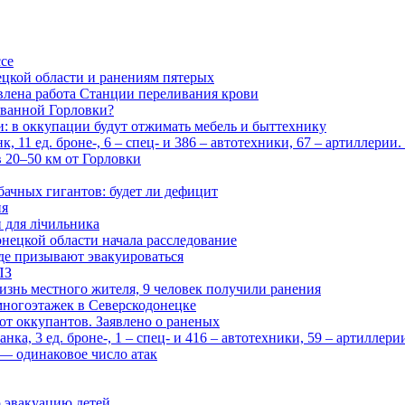
ссе
цкой области и ранениям пятерых
влена работа Станции переливания крови
рованной Горловки?
и: в оккупации будут отжимать мебель и быттехнику
 11 ед. броне-, 6 – спец- и 386 – автотехники, 67 – артиллерии
в 20–50 км от Горловки
бачных гигантов: будет ли дефицит
ия
и для лічильника
нецкой области начала расследование
де призывают эвакуироваться
ПЗ
изнь местного жителя, 9 человек получили ранения
многоэтажек в Северскодонецке
 от оккупантов. Заявлено о раненых
ка, 3 ед. броне-, 1 – спец- и 416 – автотехники, 59 – артиллер
— одинаковое число атак
 эвакуацию детей