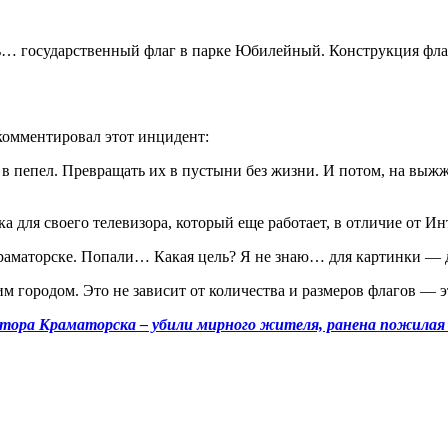
ть… государственный флаг в парке Юбилейный. Конструкция фла
комментировал этот инцидент:
а в пепел. Превращать их в пустыни без жизни. И потом, на вы
а для своего телевизора, который еще работает, в отличие от Ин
раматорске. Попали… Какая цель? Я не знаю… для картинки — д
м городом. Это не зависит от количества и размеров флагов — э
ектора Краматорска – убили мирного жителя, ранена пожила