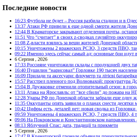
Последние новости
16:23
Футбола не будет – Россия разбила стадион и в Оде
13:37
Атаки РФ привели к еще одной смерти жителя Доне
12:44
В Краматорске закрывают отделения почты, остано
11:51
Что “считает” в своих z-сводках гауляйтер оккупи
11:08
Z-власти взялись за вещи жителей Донецкой област
10:15
Уничтожены 2 вражеских РСЗО, 3 средств ПВО, танк,
09:22
Именно здесь сейчас самый ад: основные бои идут 
6 Серпня , 2026
17:33
Россияне уничтожили склады с продукцией двух та
16:40
Пушилин “нарисовал” Горловке 190 тысяч населен
16:09
Прилади та аксесуари: флоуметр та літієві батарейк
15:57
Расстрел пленного под Волновахой: прокуратура До
15:04
В Дружковке отменили отопительный сезон: в горо
13:11
Атака на Ярославль: от “все сбили” до пожара на Н
12:28
Удары РФ по Донецкой области забрали еще одну ж
11:35
Оккупанты опять заявили о планах снести десятки 
10:42
Цифры есть, деталей нет: новая сводка из Горловки
09:59
Уничтожены 4 вражеских РСЗО, 7 средств ПВО, 4 тан
09:06
На Покровском и Константиновском направлениях 
08:13
Яблучний Спас: дата, традиції та прикмети
5 Серпня , 2026
17:47
В Краматорской громаде объявили принудительную