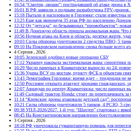
16:54
“Смотри, овощи”: пострадавший об атаке дрона в Х
16:01
В РФ заявили о подрыве разработчика FPV-дронов.
15:18
Пытали и насиловали в Горловке: стали известны и
13:25
Еще как минимум 35 атак РФ по населению Донецкой
12:32
От “детсада” до безымянных “промобъектов”: новая
11:49
В Донецкую область пришла аномальная жара. Что 
10:56
Ночная атака на Киев и область: десятки жертв, уд
10:03
Силы обороны уничтожили 2 средства ПВО, 5 танков
09:10
На Покровском направлении снова больше всего ат
4 Серпня , 2026
18:05
Зеленский одобрил новые операции СБУ
17:12
Украину накрыла экстремальная жара: синоптики н
16:29
Число раненых в Краматорске выросло до 24: повр
15:36
Удары ВСУ по мостам, пункту ФСБ и объектам свя
13:43
Демография Горловки: время идет – тенденция не м
12:50
Россияне открыто атакуют дронами гражданских, ц
12:07
Авиаудар по центру Краматорска: число раненых вы
11:49
Садовый трактор Honda: стоит ли переплачивать за
11:14
“Киевские дроны атаковали детский сад”: роспропаг
10:21
Силы обороны уничтожили 5 танков, 4 РСЗО, 5 средс
09:38
УПЛ-2026/2027. 1-й тур: “Шахтер” стартовал с ярк
08:45
На Константиновском направлении боестолкновени
3 Серпня , 2026
18:18
РФ уничтожила гуманитарную помощь для пересел
17:25
Пьяный подросток на питбайке устроил ДТП в Гор