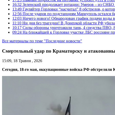
16:32
Зеленский продолжает ротации: Умеров – из СНБО
13:49
Гауляйтер Горловки “насчитал” 8 обстрелов, о кото
12:56
После ударов по подстанциям Мариуполь остался без
12:03
Ничего нового! Обнародован график подачи воды в
11:10
Ни дня без трагедии! В Донецкой области РФ убила
10:17
Силы обороны уничтожили танк, 4 средства ПВО, 8 Р
09:24
На ближайшей к Горловке участке ЛБС россияне про
Все материалы по теме "Последние новости"
Смертельный удар по Краматорску и атакованн
15:09, 18 Травня , 2026
Сегодня, 18-го мая, оккупационные войска РФ обстреляли