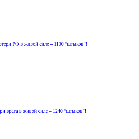
Потери РФ в живой силе – 1130 “штыков”!
ри врага в живой силе – 1240 “штыков”!