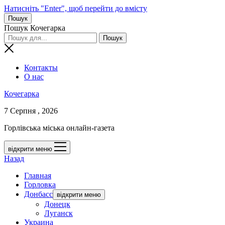
Натисніть "Enter", щоб перейти до вмісту
Пошук
Пошук Кочегарка
Контакты
О нас
Кочегарка
7 Серпня , 2026
Горлівська міська онлайн-газета
відкрити меню
Назад
Главная
Горловка
Донбасс
відкрити меню
Донецк
Луганск
Украина