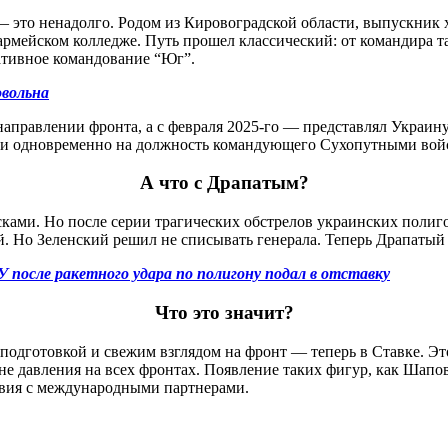
— это ненадолго. Родом из Кировоградской области, выпускник
мейском колледже. Путь прошел классический: от командира та
ативное командование “Юг”.
овольна
аправлении фронта, а с февраля 2025-го — представлял Украи
у и одновременно на должность командующего Сухопутными вой
А что с Драпатым?
ми. Но после серии трагических обстрелов украинских полигоно
ой. Но Зеленский решил не списывать генерала. Теперь Драпаты
осле ракетного удара по полигону подал в отставку
Что это значит?
одготовкой и свежим взглядом на фронт — теперь в Ставке. Эт
не давления на всех фронтах. Появление таких фигур, как Шапов
вия с международными партнерами.