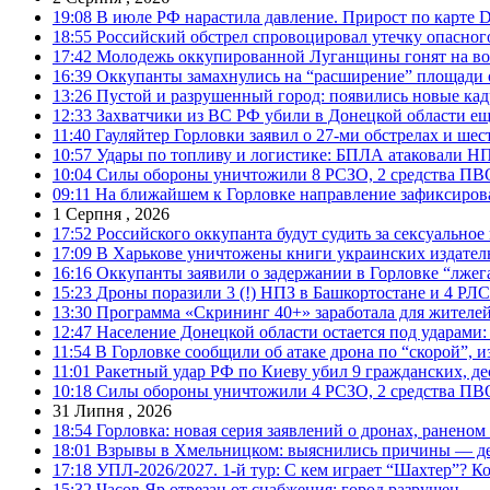
19:08
В июле РФ нарастила давление. Прирост по карте De
18:55
Российский обстрел спровоцировал утечку опасног
17:42
Молодежь оккупированной Луганщины гонят на во
16:39
Оккупанты замахнулись на “расширение” площади 
13:26
Пустой и разрушенный город: появились новые ка
12:33
Захватчики из ВС РФ убили в Донецкой области ещ
11:40
Гауляйтер Горловки заявил о 27-ми обстрелах и ше
10:57
Удары по топливу и логистике: БПЛА атаковали НПЗ
10:04
Силы обороны уничтожили 8 РСЗО, 2 средства ПВО, 1
09:11
На ближайшем к Горловке направление зафиксиров
1 Серпня , 2026
17:52
Российского оккупанта будут судить за сексуальное
17:09
В Харькове уничтожены книги украинских издатель
16:16
Оккупанты заявили о задержании в Горловке “лже
15:23
Дроны поразили 3 (!) НПЗ в Башкортостане и 4 РЛС
13:30
Программа «Скрининг 40+» заработала для жителе
12:47
Население Донецкой области остается под ударами
11:54
В Горловке сообщили об атаке дрона по “скорой”, и
11:01
Ракетный удар РФ по Киеву убил 9 гражданских, д
10:18
Силы обороны уничтожили 4 РСЗО, 2 средства ПВО, 4
31 Липня , 2026
18:54
Горловка: новая серия заявлений о дронах, ранено
18:01
Взрывы в Хмельницком: выяснились причины — дет
17:18
УПЛ-2026/2027. 1-й тур: С кем играет “Шахтер”? Ко
15:32
Часов Яр отрезан от снабжения: город разрушен