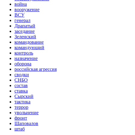
война
вооружение
ВСУ
генерал
Драпатый
заседание
Зеленский
командование
командующий
контроль
назначение
оборона
российская агрессия
сводки
СНБО
состав
ставка
Сырский
тактика
террор
увольнение
фронт
Шаповалов
штаб