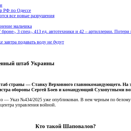
ми
р РФ по Одессе
ются все новые разрушения
анение мальчика
роне-, 3 спец-, 413 ед. автотехники и 42 – артиллерии. Потери
 завтра подавать воду не будут
оенный штаб Украины
таб страны — Ставку Верховного главнокомандующего. На э
стра обороны Сергей Боев и командующий Сухопутными во
— Указ №434/2025 уже опубликован. В нем черным по белому: 
 центра управления войной.
Кто такой Шаповалов?