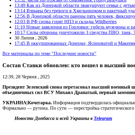
13:49
Как из Донецкой области эвакуируют семьи с деть
13:14
Взрывы без тревоги в Хмельницком и ракетный уда
12:56
В Донецкой области ранены пять человек, фиксиру
12:03
В РФ снова горят НПЗ и склады Wildberries
11:10
Новые заявления из Горловки: гибель мужчины и р
10:17
Силы обороны уничтожили 3 средства ПВО, танк, 7 б
30 Липня , 2026
17:45
В оккупированных Донецке, Ясиноватой и Макеевке
Все материалы по теме "Последние новости"
Состав Ставки обновлен: кто вошел в высший в
12:39, 28 Червня , 2025
Президент Зеленский снова перетасовал высший военный ш
объединенных сил ВСУ Михаил Драпатый, первый заммини
УКРАИНА|Кочегарка.
Информация подтвердилась официально 
Формально — рутина. По сути — перестройка стратегического
Новости Донбасса и всей Украины в
Telegram