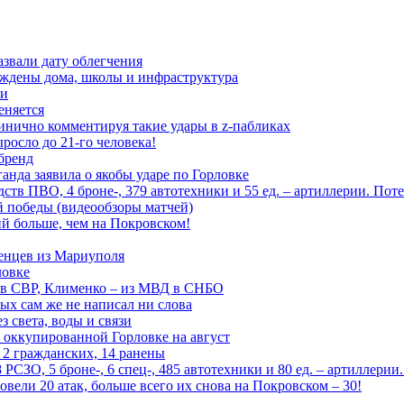
азвали дату облегчения
еждены дома, школы и инфраструктура
зи
еняется
инично комментируя такие удары в z-пабликах
росло до 21-го человека!
 бренд
анда заявила о якобы ударе по Горловке
тв ПВО, 4 броне-, 379 автотехники и 55 ед. – артиллерии. Поте
ой победы (видеообзоры матчей)
й больше, чем на Покровском!
енцев из Мариуполя
ловке
 в СВР, Клименко – из МВД в СНБО
рых сам же не написал ни слова
 света, воды и связи
 оккупированной Горловке на август
 2 гражданских, 14 ранены
СЗО, 5 броне-, 6 спец-, 485 автотехники и 80 ед. – артиллерии
вели 20 атак, больше всего их снова на Покровском – 30!