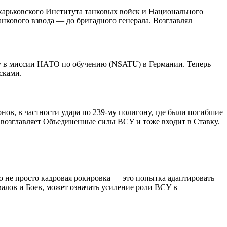
 харьковского Института танковых войск и Национального
нкового взвода — до бригадного генерала. Возглавлял
ну в миссии НАТО по обучению (NSATU) в Германии. Теперь
сками.
в, в частности удара по 239-му полигону, где были погибшие
й возглавляет Объединенные силы ВСУ и тоже входит в Ставку.
о не просто кадровая рокировка — это попытка адаптировать
алов и Боев, может означать усиление роли ВСУ в