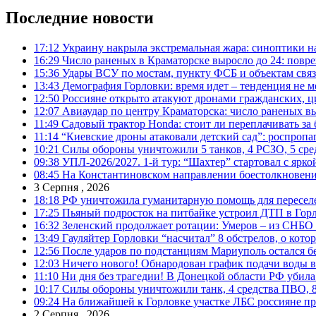
Последние новости
17:12
Украину накрыла экстремальная жара: синоптики н
16:29
Число раненых в Краматорске выросло до 24: повр
15:36
Удары ВСУ по мостам, пункту ФСБ и объектам свя
13:43
Демография Горловки: время идет – тенденция не м
12:50
Россияне открыто атакуют дронами гражданских, ц
12:07
Авиаудар по центру Краматорска: число раненых вы
11:49
Садовый трактор Honda: стоит ли переплачивать за
11:14
“Киевские дроны атаковали детский сад”: роспропаг
10:21
Силы обороны уничтожили 5 танков, 4 РСЗО, 5 средс
09:38
УПЛ-2026/2027. 1-й тур: “Шахтер” стартовал с ярк
08:45
На Константиновском направлении боестолкновени
3 Серпня , 2026
18:18
РФ уничтожила гуманитарную помощь для пересел
17:25
Пьяный подросток на питбайке устроил ДТП в Гор
16:32
Зеленский продолжает ротации: Умеров – из СНБО
13:49
Гауляйтер Горловки “насчитал” 8 обстрелов, о кото
12:56
После ударов по подстанциям Мариуполь остался без
12:03
Ничего нового! Обнародован график подачи воды в
11:10
Ни дня без трагедии! В Донецкой области РФ убила
10:17
Силы обороны уничтожили танк, 4 средства ПВО, 8 Р
09:24
На ближайшей к Горловке участке ЛБС россияне про
2 Серпня , 2026