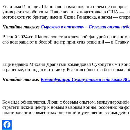
Если имя Геннадия Шаповалова вам пока ни о чем не говорит 
университета обороны. Плюс военная подготовка в США — в ар
мотопехотную бригаду имени Якова Гандзюка, а затем — опер
Читайте также:
Сырского в отставку – Безуглая опять нед
Весной 2024-го Шаповалов стал ключевой фигурой на южном н
его возвращают в боевой центр принятия решений — в Ставк
Еще недавно Михаил Драпатый командовал Сухопутными войска
и раненые, он подал в отставку. Реакция общества была тяжел
Читайте также:
Командующий Сухопутными войсками ВСУ п
Команда обновляется. Люди с боевым опытом, международной п
стратегический центр к новым вызовам войны, особенно на фо
планировании совместных операций и улучшение взаимодейст