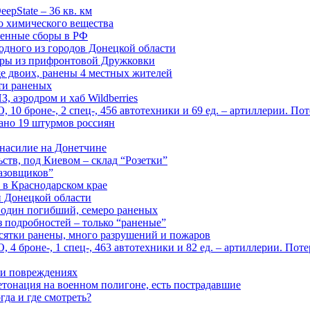
epState – 36 кв. км
о химического вещества
енные сборы в РФ
одного из городов Донецкой области
дры из прифронтовой Дружковки
е двоих, ранены 4 местных жителей
сти раненых
, аэродром и хаб Wildberries
0 броне-, 2 спец-, 456 автотехники и 69 ед. – артиллерии. Поте
ано 19 штурмов россиян
 насилие на Донетчине
ств, под Киевом – склад “Розетки”
газовщиков”
 в Краснодарском крае
й Донецкой области
: один погибший, семеро раненых
з подробностей – только “раненые”
есятки ранены, много разрушений и пожаров
 броне-, 1 спец-, 463 автотехники и 82 ед. – артиллерии. Поте
м и повреждениях
онация на военном полигоне, есть пострадавшие
гда и где смотреть?