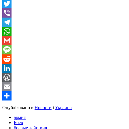
Facebook
Twitter
Viber
Telegram
WhatsApp
Gmail
Message
Reddit
LinkedIn
WordPress
Email
Share
Опубліковано в
Новости
і
Украина
армия
Боев
боевые действия