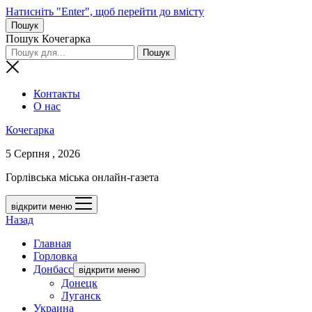
Натисніть "Enter", щоб перейти до вмісту
Пошук
Пошук Кочегарка
Контакты
О нас
Кочегарка
5 Серпня , 2026
Горлівська міська онлайн-газета
відкрити меню
Назад
Главная
Горловка
Донбасс
відкрити меню
Донецк
Луганск
Украина