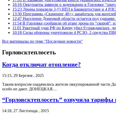
16:16
Оккупанты заявили о задержании в Горловке “лже
15:23
Дроны поразили 3 (!) НПЗ в Башкортостане и 4 РЛС
13:30
Программа «Скрининг 40+» заработала для жителе
12:47
Население Донецкой области остается под ударами
11:54
В Горловке сообщили об атаке дрона по “скорой”, и
11:01
Ракетный удар РФ по Киеву убил 9 гражданских, д
10:18
Силы обороны уничтожили 4 РСЗО, 2 средства ПВО, 4
Все материалы по теме "Последние новости"
Горловсктеплосеть
Когда отключат отопление?
15:15, 29 Березня , 2025
Таким вопросом озадачились жители оккупированной части Дон
особо не дают. ДОНЕЦКАЯ…
“Горловсктеплосеть” озвучила тарифы 
14:18, 27 Листопада , 2015