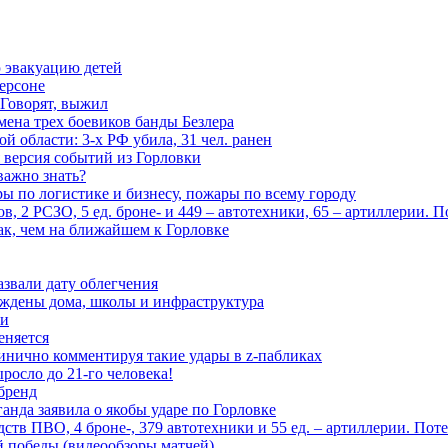
 эвакуацию детей
ерсоне
 Говорят, выжил
мена трех боевиков банды Безлера
 области: 3-х РФ убила, 31 чел. ранен
 версия событий из Горловки
важно знать?
ары по логистике и бизнесу, пожары по всему городу
, 2 РСЗО, 5 ед. броне- и 449 – автотехники, 65 – артиллерии. 
ак, чем на ближайшем к Горловке
азвали дату облегчения
еждены дома, школы и инфраструктура
зи
еняется
инично комментируя такие удары в z-пабликах
росло до 21-го человека!
 бренд
анда заявила о якобы ударе по Горловке
тв ПВО, 4 броне-, 379 автотехники и 55 ед. – артиллерии. Поте
ой победы (видеообзоры матчей)