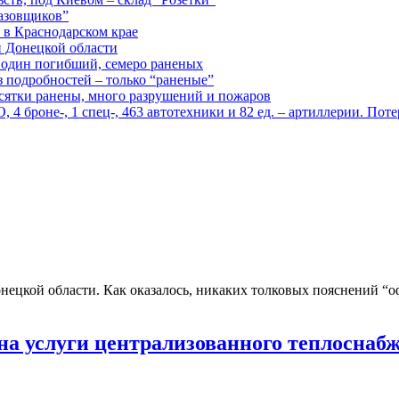
газовщиков”
 в Краснодарском крае
й Донецкой области
: один погибший, семеро раненых
з подробностей – только “раненые”
есятки ранены, много разрушений и пожаров
 броне-, 1 спец-, 463 автотехники и 82 ед. – артиллерии. Поте
ецкой области. Как оказалось, никаких толковых пояснений “о
на услуги централизованного теплоснаб