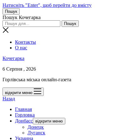
Натисніть "Enter", щоб перейти до вмісту
Пошук
Пошук Кочегарка
Контакты
О нас
Кочегарка
6 Серпня , 2026
Горлівська міська онлайн-газета
відкрити меню
Назад
Главная
Горловка
Донбасс
відкрити меню
Донецк
Луганск
Украина