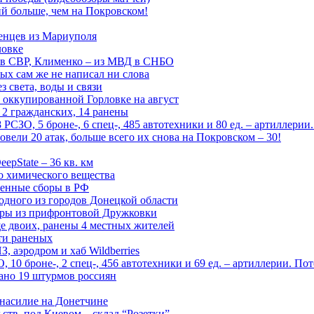
й больше, чем на Покровском!
енцев из Мариуполя
ловке
 в СВР, Клименко – из МВД в СНБО
рых сам же не написал ни слова
 света, воды и связи
 оккупированной Горловке на август
 2 гражданских, 14 ранены
СЗО, 5 броне-, 6 спец-, 485 автотехники и 80 ед. – артиллерии
вели 20 атак, больше всего их снова на Покровском – 30!
epState – 36 кв. км
о химического вещества
енные сборы в РФ
одного из городов Донецкой области
дры из прифронтовой Дружковки
е двоих, ранены 4 местных жителей
сти раненых
, аэродром и хаб Wildberries
0 броне-, 2 спец-, 456 автотехники и 69 ед. – артиллерии. Поте
ано 19 штурмов россиян
 насилие на Донетчине
ств, под Киевом – склад “Розетки”