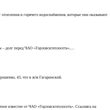
г отопления и горячего водоснабжения, которые они оказывают
ммы – долг перед ЧАО «Горловсктеплосеть»,…
рошенко, 43, что в ж/м Гагаринский.
тное известие от ЧАО «Горловсктеплосеть». Ссылаясь на