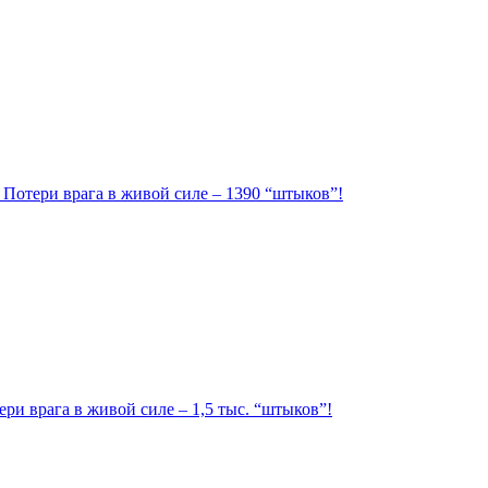
. Потери врага в живой силе – 1390 “штыков”!
ри врага в живой силе – 1,5 тыс. “штыков”!