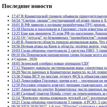
Последние новости
17:47
В Краматорской громаде объявили принудительную
16:54
“Смотри, овощи”: пострадавший об атаке дрона в Х
16:01
В РФ заявили о подрыве разработчика FPV-дронов.
15:18
Пытали и насиловали в Горловке: стали известны и
13:25
Еще как минимум 35 атак РФ по населению Донецкой
12:32
От “детсада” до безымянных “промобъектов”: новая
11:49
В Донецкую область пришла аномальная жара. Что 
10:56
Ночная атака на Киев и область: десятки жертв, уд
10:03
Силы обороны уничтожили 2 средства ПВО, 5 танков
09:10
На Покровском направлении снова больше всего ат
4 Серпня , 2026
18:05
Зеленский одобрил новые операции СБУ
17:12
Украину накрыла экстремальная жара: синоптики н
16:29
Число раненых в Краматорске выросло до 24: повр
15:36
Удары ВСУ по мостам, пункту ФСБ и объектам свя
13:43
Демография Горловки: время идет – тенденция не м
12:50
Россияне открыто атакуют дронами гражданских, ц
12:07
Авиаудар по центру Краматорска: число раненых вы
11:49
Садовый трактор Honda: стоит ли переплачивать за
11:14
“Киевские дроны атаковали детский сад”: роспропаг
10:21
Силы обороны уничтожили 5 танков, 4 РСЗО, 5 средс
09:38
УПЛ-2026/2027. 1-й тур: “Шахтер” стартовал с ярк