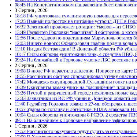
08:45
На Константиновском направлении боестолкновени
3 Серпня , 2026
18:18
РФ уничтожила гуманитарную помощь для пересел
17:25
Пьяный подросток на питбайке устроил ДТП в Гор
16:32
Зеленский продолжает ротации: Умеров – из СНБО
13:49
Гауляйтер Горловки “насчитал” 8 обстрелов, о кото
12:56
После ударов по подстанциям Мариуполь остался без
12:03
Ничего нового! Обнародован график подачи воды в
11:10
Ни дня без трагедии! В Донецкой области РФ убила
10:17
Силы обороны уничтожили танк, 4 средства ПВО, 8 Р
09:24
На ближайшей к Горловке участке ЛБС россияне про
2 Серпня , 2026
19:08
В июле РФ нарастила давление. Прирост по карте De
18:55
Российский обстрел спровоцировал утечку опасног
17:42
Молодежь оккупированной Луганщины гонят на во
16:39
Оккупанты замахнулись на “расширение” площади 
13:26
Пустой и разрушенный город: появились новые ка
12:33
Захватчики из ВС РФ убили в Донецкой области ещ
11:40
Гауляйтер Горловки заявил о 27-ми обстрелах и ше
10:57
Удары по топливу и логистике: БПЛА атаковали НПЗ
10:04
Силы обороны уничтожили 8 РСЗО, 2 средства ПВО, 1
09:11
На ближайшем к Горловке направление зафиксиров
1 Серпня , 2026
17:52
Российского оккупанта будут судить за сексуальное
17:09
В Харькове уничтожены книги украинских издатель