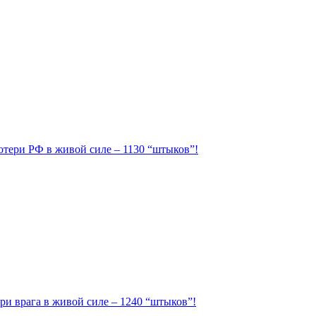
Потери РФ в живой силе – 1130 “штыков”!
ри врага в живой силе – 1240 “штыков”!