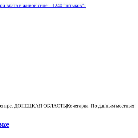
ри врага в живой силе – 1240 “штыков”!
ом центре. ДОНЕЦКАЯ ОБЛАСТЬ|Кочегарка. По данным местных
вке