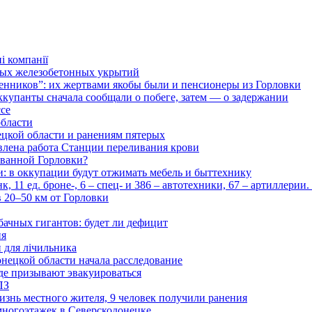
і компанії
ьных железобетонных укрытий
нников”: их жертвами якобы были и пенсионеры из Горловки
ккупанты сначала сообщали о побеге, затем — о задержании
ссе
области
цкой области и ранениям пятерых
влена работа Станции переливания крови
рованной Горловки?
и: в оккупации будут отжимать мебель и быттехнику
 11 ед. броне-, 6 – спец- и 386 – автотехники, 67 – артиллерии
в 20–50 км от Горловки
бачных гигантов: будет ли дефицит
ия
и для лічильника
нецкой области начала расследование
де призывают эвакуироваться
ПЗ
изнь местного жителя, 9 человек получили ранения
многоэтажек в Северскодонецке