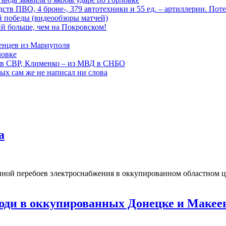
тв ПВО, 4 броне-, 379 автотехники и 55 ед. – артиллерии. Поте
ой победы (видеообзоры матчей)
й больше, чем на Покровском!
енцев из Мариуполя
ловке
 в СВР, Клименко – из МВД в СНБО
рых сам же не написал ни слова
а
ичиной перебоев электроснабжения в оккупированном областн
люди в оккупированных Донецке и Макее