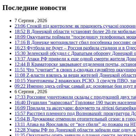
Последние новости
7 Серпня , 2026
23:06
Спокій під контролем: як працюють сучасні охоронн
18:52
В Донецкой области установят более 20-ти мобил
18:09
Оккупанты поймали “посредницу телефонных моше
17:16
В Донецке мотоциклист сбил пособника россиян: о
16:23
Футбола не будет – Россия разбила стадион и в Оде
15:30
Зеленский обсудил с Драпатым оборону Донецкой 
13:37
Атаки РФ привели к еще одной смерти жителя Доне
12:44
В Краматорске закрывают отделения почты, остано
11:51
Что “считает” в своих z-сводках гауляйтер оккупи
11:08
Z-власти взялись за вещи жителей Донецкой област
10:15
Уничтожены 2 вражеских РСЗО, 3 средств ПВО, танк,
09:22
Именно здесь сейчас самый ад: основные бои идут 
6 Серпня , 2026
17:33
Россияне уничтожили склады с продукцией двух та
16:40
Пушилин “нарисовал” Горловке 190 тысяч населен
16:09
Прилади та аксесуари: флоуметр та літієві батарейк
15:57
Расстрел пленного под Волновахой: прокуратура До
15:04
В Дружковке отменили отопительный сезон: в горо
13:11
Атака на Ярославль: от “все сбили” до пожара на Н
12:28
Удары РФ по Донецкой области забрали еще одну ж
11:35
Оккупанты опять заявили о планах снести десятки 