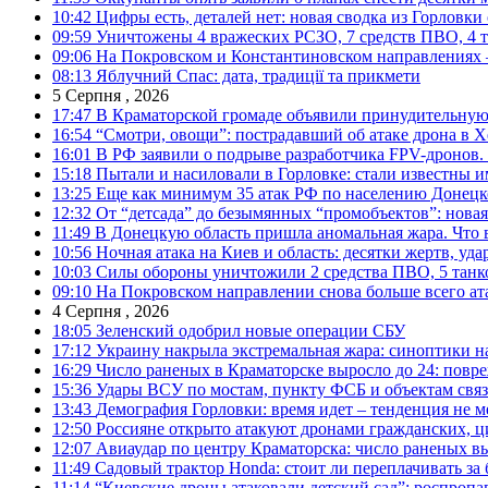
10:42
Цифры есть, деталей нет: новая сводка из Горловки
09:59
Уничтожены 4 вражеских РСЗО, 7 средств ПВО, 4 тан
09:06
На Покровском и Константиновском направлениях 
08:13
Яблучний Спас: дата, традиції та прикмети
5 Серпня , 2026
17:47
В Краматорской громаде объявили принудительную
16:54
“Смотри, овощи”: пострадавший об атаке дрона в Х
16:01
В РФ заявили о подрыве разработчика FPV-дронов.
15:18
Пытали и насиловали в Горловке: стали известны и
13:25
Еще как минимум 35 атак РФ по населению Донецкой
12:32
От “детсада” до безымянных “промобъектов”: новая
11:49
В Донецкую область пришла аномальная жара. Что 
10:56
Ночная атака на Киев и область: десятки жертв, уд
10:03
Силы обороны уничтожили 2 средства ПВО, 5 танков
09:10
На Покровском направлении снова больше всего ат
4 Серпня , 2026
18:05
Зеленский одобрил новые операции СБУ
17:12
Украину накрыла экстремальная жара: синоптики н
16:29
Число раненых в Краматорске выросло до 24: повр
15:36
Удары ВСУ по мостам, пункту ФСБ и объектам свя
13:43
Демография Горловки: время идет – тенденция не м
12:50
Россияне открыто атакуют дронами гражданских, ц
12:07
Авиаудар по центру Краматорска: число раненых вы
11:49
Садовый трактор Honda: стоит ли переплачивать за
11:14
“Киевские дроны атаковали детский сад”: роспропаг