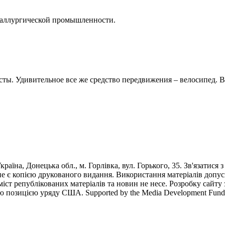
еталлургической промышленности.
сты. Удивительное все же средство передвижения – велосипед. 
раїна, Донецька обл., м. Горлівка, вул. Горького, 35. Зв'язатися 
е є копією друкованого видання. Використання матеріалів допус
 зміст републікованих матеріалів та новин не несе. Розробку са
ю позицією уряду США. Supported by the Media Development Fund of 