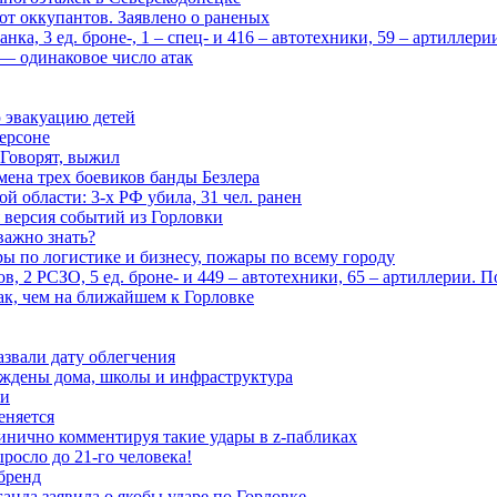
 от оккупантов. Заявлено о раненых
ка, 3 ед. броне-, 1 – спец- и 416 – автотехники, 59 – артиллер
— одинаковое число атак
 эвакуацию детей
ерсоне
 Говорят, выжил
мена трех боевиков банды Безлера
 области: 3-х РФ убила, 31 чел. ранен
 версия событий из Горловки
важно знать?
ары по логистике и бизнесу, пожары по всему городу
, 2 РСЗО, 5 ед. броне- и 449 – автотехники, 65 – артиллерии. 
ак, чем на ближайшем к Горловке
азвали дату облегчения
еждены дома, школы и инфраструктура
зи
еняется
инично комментируя такие удары в z-пабликах
росло до 21-го человека!
 бренд
анда заявила о якобы ударе по Горловке