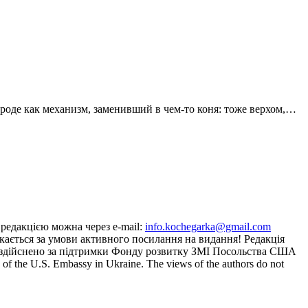
Вроде как механизм, заменивший в чем-то коня: тоже верхом,…
з редакцією можна через e-mail:
info.kochegarka@gmail.com
кається за умови активного посилання на видання! Редакція
йту здійснено за підтримки Фонду розвитку ЗМІ Посольства США
the U.S. Embassy in Ukraine. The views of the authors do not