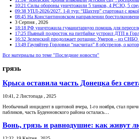
10:21
Силы обороны уничтожили 5 танков, 4 РСЗО, 5 средс
09:38
УПЛ-2026/2027. 1-й тур: “Шахтер” стартовал с ярк
08:45
На Константиновском направлении боестолкновени
3 Серпня , 2026
18:18
РФ уничтожила гуманитарную помощь для пересел
17:25
Пьяный подросток на питбайке устроил ДТП в Гор
16:32
Зеленский продолжает ротации: Умеров – из СНБО
13:49
Гауляйтер Горловки “насчитал” 8 обстрелов, о кото
Все материалы по теме "Последние новости"
грязь
Крыса оставила часть Донецка без свет
10:41, 2 Листопада , 2025
Необычный инцидент в щитовой вчера, 1-го ноября, стал пр
пабликов, часть Буденновского района осталась…
Вонь, грязь и равнодушие: как живут 
12:32, 19 Квітня , 2025