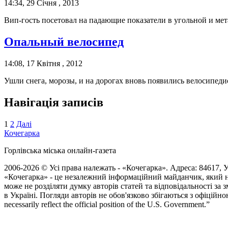
14:34, 29 Січня , 2013
Вип-гость посетовал на падающие показатели в угольной и м
Опальный велосипед
14:08, 17 Квітня , 2012
Ушли снега, морозы, и на дорогах вновь появились велосипеди
Навігація записів
1
2
Далі
Кочегарка
Горлівська міська онлайн-газета
2006-2026 © Усі права належать - «Кочегарка». Адреса: 84617, Ук
«Кочегарка» - це незалежний інформаційний майданчик, який н
може не розділяти думку авторів статей та відповідальності за
в Україні. Погляди авторів не обов'язково збігаються з офіційно
necessarily reflect the official position of the U.S. Government.”