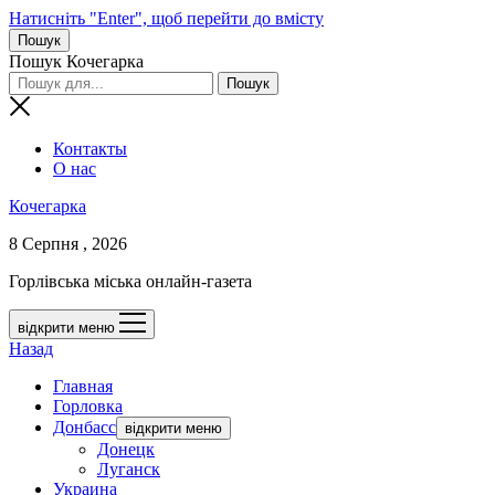
Натисніть "Enter", щоб перейти до вмісту
Пошук
Пошук Кочегарка
Контакты
О нас
Кочегарка
8 Серпня , 2026
Горлівська міська онлайн-газета
відкрити меню
Назад
Главная
Горловка
Донбасс
відкрити меню
Донецк
Луганск
Украина