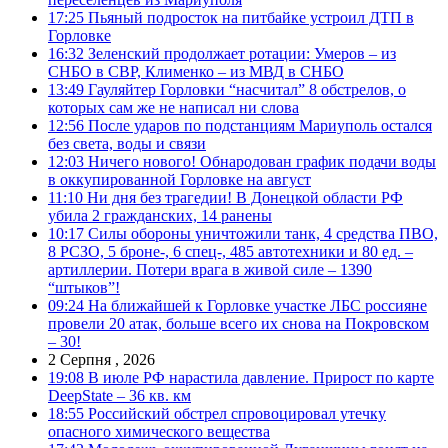
17:25
Пьяный подросток на питбайке устроил ДТП в
Горловке
16:32
Зеленский продолжает ротации: Умеров – из
СНБО в СВР, Клименко – из МВД в СНБО
13:49
Гауляйтер Горловки “насчитал” 8 обстрелов, о
которых сам же не написал ни слова
12:56
После ударов по подстанциям Мариуполь остался
без света, воды и связи
12:03
Ничего нового! Обнародован график подачи воды
в оккупированной Горловке на август
11:10
Ни дня без трагедии! В Донецкой области РФ
убила 2 гражданских, 14 ранены
10:17
Силы обороны уничтожили танк, 4 средства ПВО,
8 РСЗО, 5 броне-, 6 спец-, 485 автотехники и 80 ед. –
артиллерии. Потери врага в живой силе – 1390
“штыков”!
09:24
На ближайшей к Горловке участке ЛБС россияне
провели 20 атак, больше всего их снова на Покровском
– 30!
2 Серпня , 2026
19:08
В июле РФ нарастила давление. Прирост по карте
DeepState – 36 кв. км
18:55
Российский обстрел спровоцировал утечку
опасного химического вещества