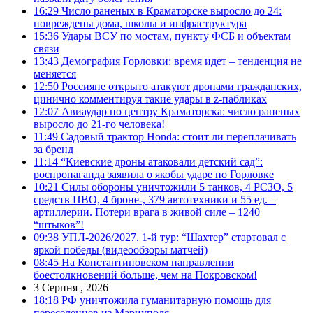
16:29
Число раненых в Краматорске выросло до 24:
повреждены дома, школы и инфраструктура
15:36
Удары ВСУ по мостам, пункту ФСБ и объектам
связи
13:43
Демография Горловки: время идет – тенденция не
меняется
12:50
Россияне открыто атакуют дронами гражданских,
цинично комментируя такие удары в z-пабликах
12:07
Авиаудар по центру Краматорска: число раненых
выросло до 21-го человека!
11:49
Садовый трактор Honda: стоит ли переплачивать
за бренд
11:14
“Киевские дроны атаковали детский сад”:
роспропаганда заявила о якобы ударе по Горловке
10:21
Силы обороны уничтожили 5 танков, 4 РСЗО, 5
средств ПВО, 4 броне-, 379 автотехники и 55 ед. –
артиллерии. Потери врага в живой силе – 1240
“штыков”!
09:38
УПЛ-2026/2027. 1-й тур: “Шахтер” стартовал с
яркой победы (видеообзоры матчей)
08:45
На Константиновском направлении
боестолкновений больше, чем на Покровском!
3 Серпня , 2026
18:18
РФ уничтожила гуманитарную помощь для
переселенцев из Мариуполя