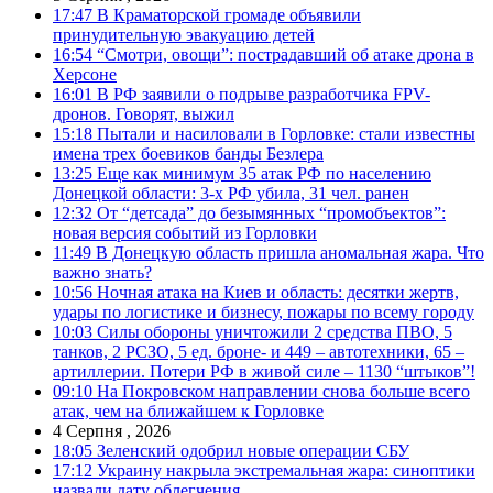
17:47
В Краматорской громаде объявили
принудительную эвакуацию детей
16:54
“Смотри, овощи”: пострадавший об атаке дрона в
Херсоне
16:01
В РФ заявили о подрыве разработчика FPV-
дронов. Говорят, выжил
15:18
Пытали и насиловали в Горловке: стали известны
имена трех боевиков банды Безлера
13:25
Еще как минимум 35 атак РФ по населению
Донецкой области: 3-х РФ убила, 31 чел. ранен
12:32
От “детсада” до безымянных “промобъектов”:
новая версия событий из Горловки
11:49
В Донецкую область пришла аномальная жара. Что
важно знать?
10:56
Ночная атака на Киев и область: десятки жертв,
удары по логистике и бизнесу, пожары по всему городу
10:03
Силы обороны уничтожили 2 средства ПВО, 5
танков, 2 РСЗО, 5 ед. броне- и 449 – автотехники, 65 –
артиллерии. Потери РФ в живой силе – 1130 “штыков”!
09:10
На Покровском направлении снова больше всего
атак, чем на ближайшем к Горловке
4 Серпня , 2026
18:05
Зеленский одобрил новые операции СБУ
17:12
Украину накрыла экстремальная жара: синоптики
назвали дату облегчения