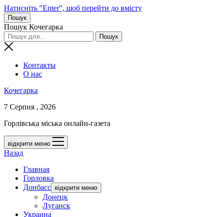
Натисніть "Enter", щоб перейти до вмісту
Пошук
Пошук Кочегарка
Контакты
О нас
Кочегарка
7 Серпня , 2026
Горлівська міська онлайн-газета
відкрити меню
Назад
Главная
Горловка
Донбасс
відкрити меню
Донецк
Луганск
Украина