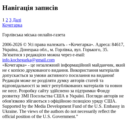
Навігація записів
1
2
3
Далі
Кочегарка
Горлівська міська онлайн-газета
2006-2026 © Усі права належать - «Кочегарка». Адреса: 84617,
Україна, Донецька обл., м. Горлівка, вул. Горького, 35.
Зв'язатися з редакцією можна через e-mail:
info.kochegarka@gmail.com
«Кочегарка» - це незалежний інформаційний майданчик, який
не є копією друкованого видання. Використання матеріалів
допускається за умови активного посилання на видання!
Редакція може не розділяти думку авторів статей та
відповідальності за зміст републікованих матеріалів та новин
не несе. Розробку сайту здійснено за підтримки Фонду
розвитку ЗМІ Посольства США в Україні. Погляди авторів не
обов'язково збігаються з офіційною позицією уряду США.
Supported by the Media Development Fund of the U.S. Embassy in
Ukraine. The views of the authors do not necessarily reflect the
official position of the U.S. Government.”