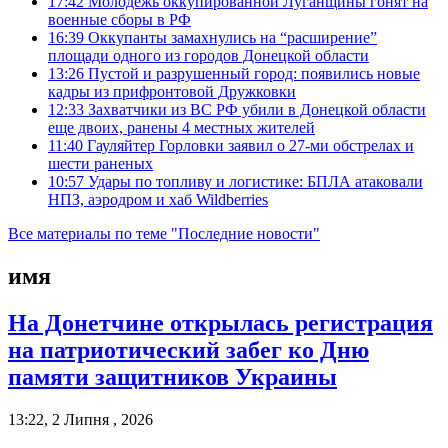
17:42
Молодежь оккупированной Луганщины гонят на
военные сборы в РФ
16:39
Оккупанты замахнулись на “расширение”
площади одного из городов Донецкой области
13:26
Пустой и разрушенный город: появились новые
кадры из прифронтовой Дружковки
12:33
Захватчики из ВС РФ убили в Донецкой области
еще двоих, ранены 4 местных жителей
11:40
Гауляйтер Горловки заявил о 27-ми обстрелах и
шести раненых
10:57
Удары по топливу и логистике: БПЛА атаковали
НПЗ, аэродром и хаб Wildberries
Все материалы по теме "Последние новости"
имя
На Донетчине открылась регистрация
на патриотический забег ко Дню
памяти защитников Украины
13:22, 2 Липня , 2026