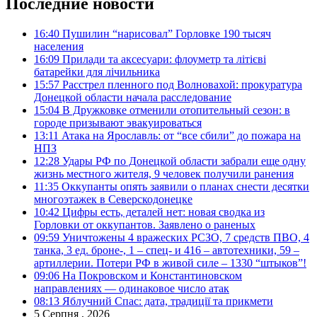
Последние новости
16:40
Пушилин “нарисовал” Горловке 190 тысяч
населения
16:09
Прилади та аксесуари: флоуметр та літієві
батарейки для лічильника
15:57
Расстрел пленного под Волновахой: прокуратура
Донецкой области начала расследование
15:04
В Дружковке отменили отопительный сезон: в
городе призывают эвакуироваться
13:11
Атака на Ярославль: от “все сбили” до пожара на
НПЗ
12:28
Удары РФ по Донецкой области забрали еще одну
жизнь местного жителя, 9 человек получили ранения
11:35
Оккупанты опять заявили о планах снести десятки
многоэтажек в Северскодонецке
10:42
Цифры есть, деталей нет: новая сводка из
Горловки от оккупантов. Заявлено о раненых
09:59
Уничтожены 4 вражеских РСЗО, 7 средств ПВО, 4
танка, 3 ед. броне-, 1 – спец- и 416 – автотехники, 59 –
артиллерии. Потери РФ в живой силе – 1330 “штыков”!
09:06
На Покровском и Константиновском
направлениях — одинаковое число атак
08:13
Яблучний Спас: дата, традиції та прикмети
5 Серпня , 2026