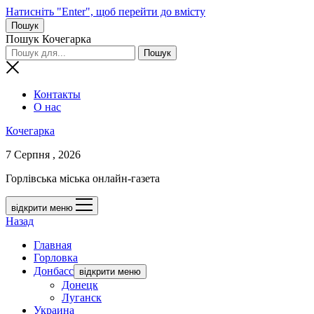
Натисніть "Enter", щоб перейти до вмісту
Пошук
Пошук Кочегарка
Контакты
О нас
Кочегарка
7 Серпня , 2026
Горлівська міська онлайн-газета
відкрити меню
Назад
Главная
Горловка
Донбасс
відкрити меню
Донецк
Луганск
Украина