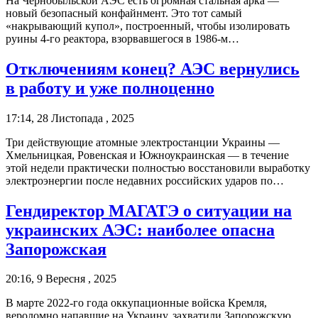
На Чернобыльской АЭС есть огромная стальная арка —
новый безопасный конфайнмент. Это тот самый
«накрывающий купол», построенный, чтобы изолировать
руины 4-го реактора, взорвавшегося в 1986-м…
Отключениям конец? АЭС вернулись
в работу и уже полноценно
17:14, 28 Листопада , 2025
Три действующие атомные электростанции Украины —
Хмельницкая, Ровенская и Южноукраинская — в течение
этой недели практически полностью восстановили выработку
электроэнергии после недавних российских ударов по…
Гендиректор МАГАТЭ о ситуации на
украинских АЭС: наиболее опасна
Запорожская
20:16, 9 Вересня , 2025
В марте 2022-го года оккупационные войска Кремля,
вероломно напавшие на Украину, захватили Запорожскую