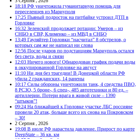
3 Серпня , 2026
18:18
РФ уничтожила гуманитарную помощь для
переселенцев из Мариуполя
17:25
Пьяный подросток на питбайке устроил ДТП в
Горловке
16:32
Зеленский продолжает ротации: Умеров – из
СНБО в СВР, Клименко – из МВД в СНБО
13:49
Гауляйтер Горловки “насчитал” 8 обстрелов, о
которых сам же не написал ни слова
12:56
После ударов по подстанциям Мариуполь остался
без света, воды и связи
12:03
Ничего нового! Обнародован график подачи воды
в оккупированной Горловке на август
11:10
Ни дня без трагедии! В Донецкой области РФ
убила 2 гражданских, 14 ранены
10:17
Силы обороны уничтожили танк, 4 средства ПВО,
8 РСЗО, 5 броне-, 6 спец-, 485 автотехники и 80 ед. –
артиллерии. Потери врага в живой силе – 1390
“штыков”!
09:24
На ближайшей к Горловке участке ЛБС россияне
провели 20 атак, больше всего их снова на Покровском
– 30!
2 Серпня , 2026
19:08
В июле РФ нарастила давление. Прирост по карте
DeepState – 36 кв. км