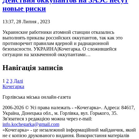
новые риски
13:37, 28 Липня , 2023
Украинские работники атомной станции отказались
выполнять приказы российских оккупантов, так как это
противоречит правилам ядерной и радиационной
безопасности. УКРАИНА|Кочегарка. О сложившейся
ситуации на захваченной оккупантами…
Навігація записів
1
2
3
Далі
Кочегарка
Горлівська міська онлайн-газета
2006-2026 © Усі права належать - «Кочегарка». Адреса: 84617,
Україна, Донецька обл., м. Горлівка, вул. Горького, 35.
Зв'язатися з редакцією можна через e-mail:
info.kochegarka@gmail.com
«Кочегарка» - це незалежний інформаційний майданчик, який
не є копією друкованого видання. Використання матеріалів