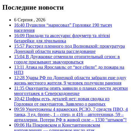
Последние новости
6 Серпня , 2026
16:40
Пушилин “нарисовал” Горловке 190 тысяч
населения
16:09
Прилади та аксесуари: флоуметр та літієві
батарейки для лічильника
15:57
Расстрел пленного под Волновахой: прокуратура
Донецкой области начала расследование
15:04
В Дружковке отменили отопительный сезон: в
городе призывают эвакуироваться
13:11
Атака на Ярославль: от “все сбили” до пожара на
НПЗ
12:28
Удары РФ по Донецкой области забрали еще одну
жизнь местного жителя, 9 человек получили ранения
11:35
Оккупанты опять заявили о планах снести десятки
многоэтажек в Северскодонецке
10:42
Цифры есть, деталей нет: новая сводка из
Горловки от оккупантов. Заявлено о раненых
09:59
Уничтожены 4 вражеских РСЗО, 7 средств ПВО, 4
танка, 3 ед. броне-, 1 – спец- и 416 – автотехники, 59 –
артиллерии. Потери РФ в живой силе – 1330 “штыков”!
09:06
На Покровском и Константиновском
направлениях — одинаковое число атак