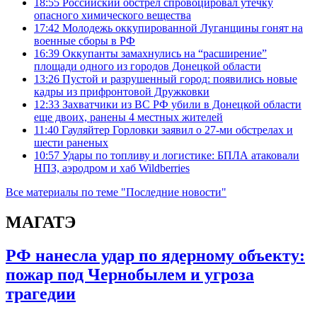
18:55
Российский обстрел спровоцировал утечку
опасного химического вещества
17:42
Молодежь оккупированной Луганщины гонят на
военные сборы в РФ
16:39
Оккупанты замахнулись на “расширение”
площади одного из городов Донецкой области
13:26
Пустой и разрушенный город: появились новые
кадры из прифронтовой Дружковки
12:33
Захватчики из ВС РФ убили в Донецкой области
еще двоих, ранены 4 местных жителей
11:40
Гауляйтер Горловки заявил о 27-ми обстрелах и
шести раненых
10:57
Удары по топливу и логистике: БПЛА атаковали
НПЗ, аэродром и хаб Wildberries
Все материалы по теме "Последние новости"
МАГАТЭ
РФ нанесла удар по ядерному объекту:
пожар под Чернобылем и угроза
трагедии