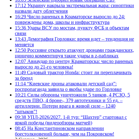
17:12
Украину накрыла экстремальная жара: синоптики
назвали дату облегчения
16:29
Число раненых в Краматорске выросло до 24:
повреждены дома, школы и инфраструктура
15:36
Удары ВСУ по мостам, пункту ФСБ и объектам
связи
13:43
Демография Горловки: время идет – тенденция не
меняется
12:50
Россияне открыто атакуют дронами гражданских,
цинично комментируя такие удары в z-пабликах
12:07
Авиаудар по центру Краматорска: число раненых
выросло до 21-го человека!
11:49
Садовый трактор Honda: стоит ли переплачивать
за бренд
11:14
“Киевские дроны атаковали детский сад”:
роспропаганда заявила о якобы ударе по Горловке
10:21
Силы обороны уничтожили 5 танков, 4 РСЗО, 5
средств ПВО, 4 броне-, 379 автотехники и 55 ед. –
артиллерии. Потери врага в живой силе – 1240
“штыков”!
09:38
УПЛ-2026/2027. 1-й тур: “Шахтер” стартовал с
яркой победы (видеообзоры матчей)
08:45
На Константиновском направлении
боестолкновений больше, чем на Покровском!