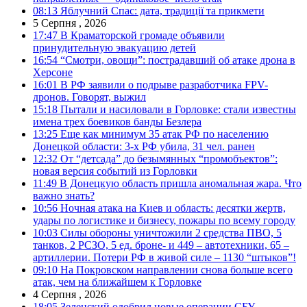
08:13
Яблучний Спас: дата, традиції та прикмети
5 Серпня , 2026
17:47
В Краматорской громаде объявили
принудительную эвакуацию детей
16:54
“Смотри, овощи”: пострадавший об атаке дрона в
Херсоне
16:01
В РФ заявили о подрыве разработчика FPV-
дронов. Говорят, выжил
15:18
Пытали и насиловали в Горловке: стали известны
имена трех боевиков банды Безлера
13:25
Еще как минимум 35 атак РФ по населению
Донецкой области: 3-х РФ убила, 31 чел. ранен
12:32
От “детсада” до безымянных “промобъектов”:
новая версия событий из Горловки
11:49
В Донецкую область пришла аномальная жара. Что
важно знать?
10:56
Ночная атака на Киев и область: десятки жертв,
удары по логистике и бизнесу, пожары по всему городу
10:03
Силы обороны уничтожили 2 средства ПВО, 5
танков, 2 РСЗО, 5 ед. броне- и 449 – автотехники, 65 –
артиллерии. Потери РФ в живой силе – 1130 “штыков”!
09:10
На Покровском направлении снова больше всего
атак, чем на ближайшем к Горловке
4 Серпня , 2026
18:05
Зеленский одобрил новые операции СБУ