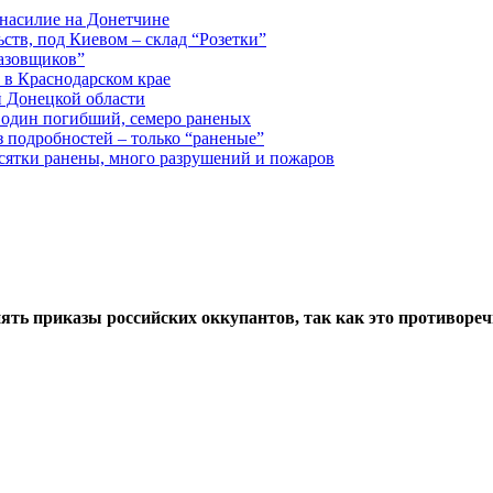
 насилие на Донетчине
ств, под Киевом – склад “Розетки”
газовщиков”
 в Краснодарском крае
й Донецкой области
: один погибший, семеро раненых
з подробностей – только “раненые”
есятки ранены, много разрушений и пожаров
ть приказы российских оккупантов, так как это противореч