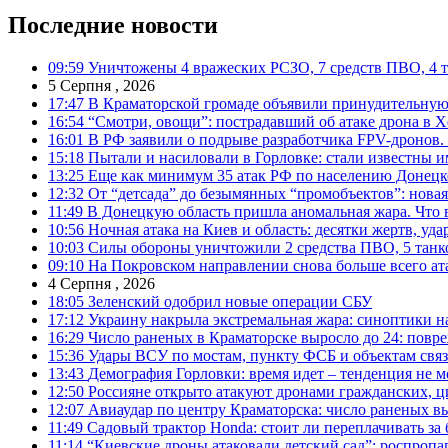
Последние новости
09:59
Уничтожены 4 вражеских РСЗО, 7 средств ПВО, 4 тан
5 Серпня , 2026
17:47
В Краматорской громаде объявили принудительную
16:54
“Смотри, овощи”: пострадавший об атаке дрона в Х
16:01
В РФ заявили о подрыве разработчика FPV-дронов.
15:18
Пытали и насиловали в Горловке: стали известны и
13:25
Еще как минимум 35 атак РФ по населению Донецкой
12:32
От “детсада” до безымянных “промобъектов”: новая
11:49
В Донецкую область пришла аномальная жара. Что 
10:56
Ночная атака на Киев и область: десятки жертв, уд
10:03
Силы обороны уничтожили 2 средства ПВО, 5 танков
09:10
На Покровском направлении снова больше всего ат
4 Серпня , 2026
18:05
Зеленский одобрил новые операции СБУ
17:12
Украину накрыла экстремальная жара: синоптики н
16:29
Число раненых в Краматорске выросло до 24: повр
15:36
Удары ВСУ по мостам, пункту ФСБ и объектам свя
13:43
Демография Горловки: время идет – тенденция не м
12:50
Россияне открыто атакуют дронами гражданских, ц
12:07
Авиаудар по центру Краматорска: число раненых вы
11:49
Садовый трактор Honda: стоит ли переплачивать за
11:14
“Киевские дроны атаковали детский сад”: роспропаг