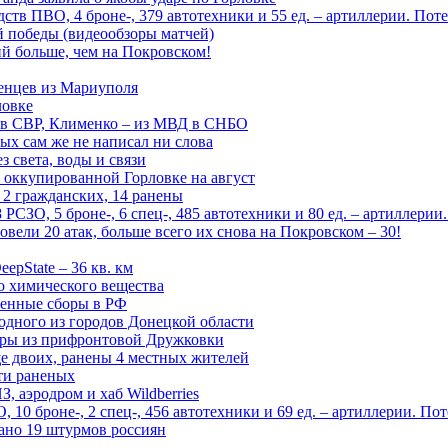
тв ПВО, 4 броне-, 379 автотехники и 55 ед. – артиллерии. Поте
ой победы (видеообзоры матчей)
й больше, чем на Покровском!
енцев из Мариуполя
ловке
 в СВР, Клименко – из МВД в СНБО
рых сам же не написал ни слова
 света, воды и связи
 оккупированной Горловке на август
 2 гражданских, 14 ранены
СЗО, 5 броне-, 6 спец-, 485 автотехники и 80 ед. – артиллерии
вели 20 атак, больше всего их снова на Покровском – 30!
epState – 36 кв. км
о химического вещества
енные сборы в РФ
одного из городов Донецкой области
дры из прифронтовой Дружковки
е двоих, ранены 4 местных жителей
сти раненых
, аэродром и хаб Wildberries
0 броне-, 2 спец-, 456 автотехники и 69 ед. – артиллерии. Поте
ано 19 штурмов россиян