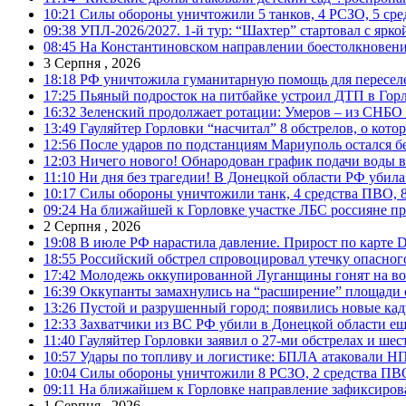
10:21
Силы обороны уничтожили 5 танков, 4 РСЗО, 5 средс
09:38
УПЛ-2026/2027. 1-й тур: “Шахтер” стартовал с ярк
08:45
На Константиновском направлении боестолкновени
3 Серпня , 2026
18:18
РФ уничтожила гуманитарную помощь для пересел
17:25
Пьяный подросток на питбайке устроил ДТП в Гор
16:32
Зеленский продолжает ротации: Умеров – из СНБО
13:49
Гауляйтер Горловки “насчитал” 8 обстрелов, о кото
12:56
После ударов по подстанциям Мариуполь остался без
12:03
Ничего нового! Обнародован график подачи воды в
11:10
Ни дня без трагедии! В Донецкой области РФ убила
10:17
Силы обороны уничтожили танк, 4 средства ПВО, 8 Р
09:24
На ближайшей к Горловке участке ЛБС россияне про
2 Серпня , 2026
19:08
В июле РФ нарастила давление. Прирост по карте De
18:55
Российский обстрел спровоцировал утечку опасног
17:42
Молодежь оккупированной Луганщины гонят на во
16:39
Оккупанты замахнулись на “расширение” площади 
13:26
Пустой и разрушенный город: появились новые ка
12:33
Захватчики из ВС РФ убили в Донецкой области ещ
11:40
Гауляйтер Горловки заявил о 27-ми обстрелах и ше
10:57
Удары по топливу и логистике: БПЛА атаковали НПЗ
10:04
Силы обороны уничтожили 8 РСЗО, 2 средства ПВО, 1
09:11
На ближайшем к Горловке направление зафиксиров
1 Серпня , 2026