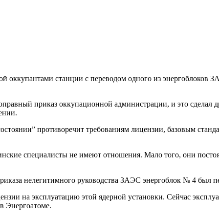
й оккупантами станции с переводом одного из энергоблоков ЗА
оправный приказ оккупационной администрации, и это сделал др
ении.
 состоянии” противоречит требованиям лицензии, базовым стан
инские специалисты не имеют отношения. Мало того, они постоя
приказа нелегитимного руководства ЗАЭС энергоблок № 4 был пе
ензии на эксплуатацию этой ядерной установки. Сейчас эксплу
 в Энергоатоме.