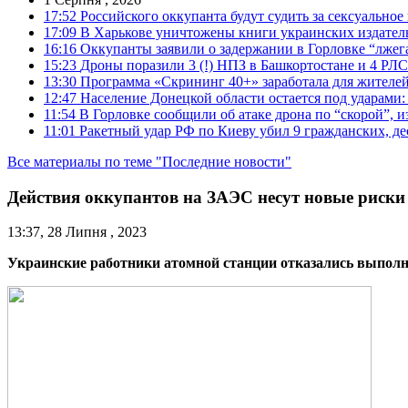
17:52
Российского оккупанта будут судить за сексуальное
17:09
В Харькове уничтожены книги украинских издатель
16:16
Оккупанты заявили о задержании в Горловке “лже
15:23
Дроны поразили 3 (!) НПЗ в Башкортостане и 4 РЛС
13:30
Программа «Скрининг 40+» заработала для жителе
12:47
Население Донецкой области остается под ударами
11:54
В Горловке сообщили об атаке дрона по “скорой”, и
11:01
Ракетный удар РФ по Киеву убил 9 гражданских, д
Все материалы по теме "Последние новости"
Действия оккупантов на ЗАЭС несут новые риски
13:37, 28 Липня , 2023
Украинские работники атомной станции отказались выполня