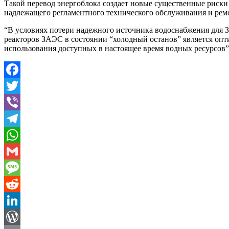
Такой перевод энергоблока создает новые существенные риски
надлежащего регламентного технического обслуживания и рем
“В условиях потери надежного источника водоснабжения для 
реакторов ЗАЭС в состоянии “холодный останов” является оп
использования доступных в настоящее время водных ресурсов”,
Facebook
Twitter
Viber
Telegram
WhatsApp
Gmail
Message
Reddit
LinkedIn