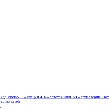
ед. броне-, 1 – спец- и 416 – автотехники, 59 – артиллерии. П
уацию детей
е