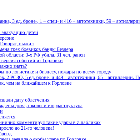
ка, 3 ед. броне-, 1 – спец- и 416 – автотехники, 59 – артиллер
 эвакуацию детей
ерсоне
 Говорят, выжил
мена трех боевиков банды Безлера
 области: 3-х РФ убила, 31 чел. ранен
 версия событий из Горловки
важно знать?
ары по логистике и бизнесу, пожары по всему городу
, 2 РСЗО, 5 ед. броне- и 449 – автотехники, 65 – артиллерии. 
ак, чем на ближайшем к Горловке
азвали дату облегчения
еждены дома, школы и инфраструктура
зи
еняется
инично комментируя такие удары в z-пабликах
росло до 21-го человека!
 бренд
анда заявила о якобы ударе по Горловке