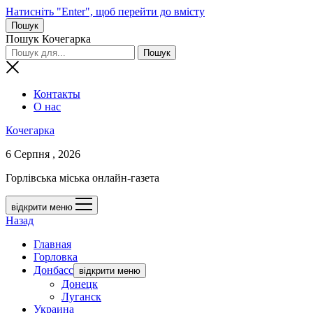
Натисніть "Enter", щоб перейти до вмісту
Пошук
Пошук Кочегарка
Контакты
О нас
Кочегарка
6 Серпня , 2026
Горлівська міська онлайн-газета
відкрити меню
Назад
Главная
Горловка
Донбасс
відкрити меню
Донецк
Луганск
Украина