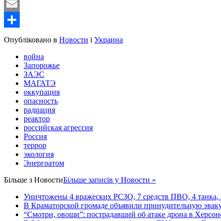
WordPress
Email
Share
Опубліковано в
Новости
і
Украина
война
Запорожье
ЗАЭС
МАГАТЭ
оккупация
опасность
радиация
реактор
российская агрессия
Россия
террор
экология
Энергоатом
Більше з
Новости
Більше записів у Новости »
Уничтожены 4 вражеских РСЗО, 7 средств ПВО, 4 танка, 3 
В Краматорской громаде объявили принудительную эвак
“Смотри, овощи”: пострадавший об атаке дрона в Херсон