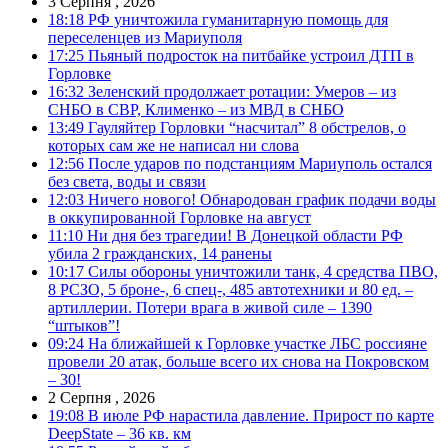
3 Серпня , 2026
18:18
РФ уничтожила гуманитарную помощь для
переселенцев из Мариуполя
17:25
Пьяный подросток на питбайке устроил ДТП в
Горловке
16:32
Зеленский продолжает ротации: Умеров – из
СНБО в СВР, Клименко – из МВД в СНБО
13:49
Гауляйтер Горловки “насчитал” 8 обстрелов, о
которых сам же не написал ни слова
12:56
После ударов по подстанциям Мариуполь остался
без света, воды и связи
12:03
Ничего нового! Обнародован график подачи воды
в оккупированной Горловке на август
11:10
Ни дня без трагедии! В Донецкой области РФ
убила 2 гражданских, 14 ранены
10:17
Силы обороны уничтожили танк, 4 средства ПВО,
8 РСЗО, 5 броне-, 6 спец-, 485 автотехники и 80 ед. –
артиллерии. Потери врага в живой силе – 1390
“штыков”!
09:24
На ближайшей к Горловке участке ЛБС россияне
провели 20 атак, больше всего их снова на Покровском
– 30!
2 Серпня , 2026
19:08
В июле РФ нарастила давление. Прирост по карте
DeepState – 36 кв. км