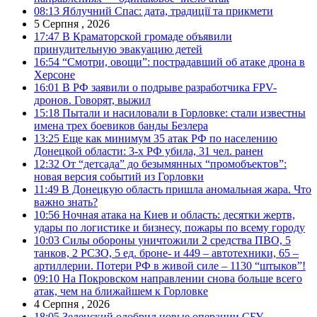
08:13
Яблучний Спас: дата, традиції та прикмети
5 Серпня , 2026
17:47
В Краматорской громаде объявили
принудительную эвакуацию детей
16:54
“Смотри, овощи”: пострадавший об атаке дрона в
Херсоне
16:01
В РФ заявили о подрыве разработчика FPV-
дронов. Говорят, выжил
15:18
Пытали и насиловали в Горловке: стали известны
имена трех боевиков банды Безлера
13:25
Еще как минимум 35 атак РФ по населению
Донецкой области: 3-х РФ убила, 31 чел. ранен
12:32
От “детсада” до безымянных “промобъектов”:
новая версия событий из Горловки
11:49
В Донецкую область пришла аномальная жара. Что
важно знать?
10:56
Ночная атака на Киев и область: десятки жертв,
удары по логистике и бизнесу, пожары по всему городу
10:03
Силы обороны уничтожили 2 средства ПВО, 5
танков, 2 РСЗО, 5 ед. броне- и 449 – автотехники, 65 –
артиллерии. Потери РФ в живой силе – 1130 “штыков”!
09:10
На Покровском направлении снова больше всего
атак, чем на ближайшем к Горловке
4 Серпня , 2026
18:05
Зеленский одобрил новые операции СБУ