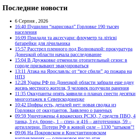
Последние новости
6 Серпня , 2026
16:40
Пушилин “нарисовал” Горловке 190 тысяч
населения
16:09
Прилади та аксесуари: флоуметр та літієві
батарейки для лічильника
15:57
Расстрел пленного под Волновахой: прокуратура
Донецкой области начала расследование
15:04
В Дружковке отменили отопительный сезон: в
городе призывают эвакуироваться
13:11
Атака на Ярославль: от “все сбили” до пожара на
НПЗ
12:28
Удары РФ по Донецкой области забрали еще одну
жизнь местного жителя, 9 человек получили ранения
11:35
Оккупанты опять заявили о планах снести десятки
многоэтажек в Северскодонецке
10:42
Цифры есть, деталей нет: новая сводка из
Горловки от оккупантов. Заявлено о раненых
09:59
Уничтожены 4 вражеских РСЗО, 7 средств ПВО, 4
танка, 3 ед. броне-, 1 – спец- и 416 – автотехники, 59 –
артиллерии. Потери РФ в живой силе – 1330 “штыков”!
09:06
На Покровском и Константиновском
направлениях — одинаковое число атак