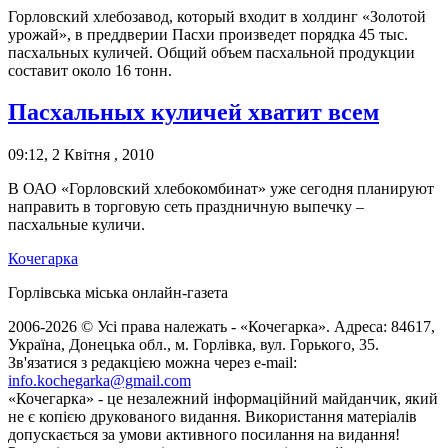
Горловский хлебозавод, который входит в холдинг «Золотой
урожай», в преддверии Пасхи произведет порядка 45 тыс.
пасхальных куличей. Общий объем пасхальной продукции
составит около 16 тонн.
Пасхальных куличей хватит всем
09:12, 2 Квітня , 2010
В ОАО «Горловский хлебокомбинат» уже сегодня планируют
направить в торговую сеть праздничную выпечку –
пасхальные куличи.
Кочегарка
Горлівська міська онлайн-газета
2006-2026 © Усі права належать - «Кочегарка». Адреса: 84617,
Україна, Донецька обл., м. Горлівка, вул. Горького, 35.
Зв'язатися з редакцією можна через e-mail:
info.kochegarka@gmail.com
«Кочегарка» - це незалежний інформаційний майданчик, який
не є копією друкованого видання. Використання матеріалів
допускається за умови активного посилання на видання!