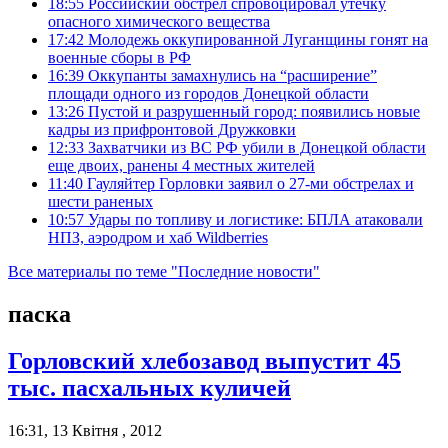
18:55
Российский обстрел спровоцировал утечку
опасного химического вещества
17:42
Молодежь оккупированной Луганщины гонят на
военные сборы в РФ
16:39
Оккупанты замахнулись на “расширение”
площади одного из городов Донецкой области
13:26
Пустой и разрушенный город: появились новые
кадры из прифронтовой Дружковки
12:33
Захватчики из ВС РФ убили в Донецкой области
еще двоих, ранены 4 местных жителей
11:40
Гауляйтер Горловки заявил о 27-ми обстрелах и
шести раненых
10:57
Удары по топливу и логистике: БПЛА атаковали
НПЗ, аэродром и хаб Wildberries
Все материалы по теме "Последние новости"
паска
Горловский хлебозавод выпустит 45
тыс. пасхальных куличей
16:31, 13 Квітня , 2012