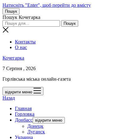
Натисніть "Enter", щоб перейти до вмісту
Пошук
Пошук Кочегарка
Контакты
О нас
Кочегарка
7 Серпня , 2026
Горлівська міська онлайн-газета
відкрити меню
Назад
Главная
Горловка
Донбасс
відкрити меню
Донецк
Луганск
Украина