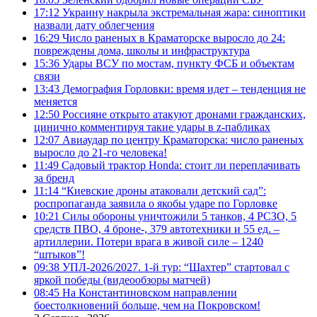
17:12
Украину накрыла экстремальная жара: синоптики
назвали дату облегчения
16:29
Число раненых в Краматорске выросло до 24:
повреждены дома, школы и инфраструктура
15:36
Удары ВСУ по мостам, пункту ФСБ и объектам
связи
13:43
Демография Горловки: время идет – тенденция не
меняется
12:50
Россияне открыто атакуют дронами гражданских,
цинично комментируя такие удары в z-пабликах
12:07
Авиаудар по центру Краматорска: число раненых
выросло до 21-го человека!
11:49
Садовый трактор Honda: стоит ли переплачивать
за бренд
11:14
“Киевские дроны атаковали детский сад”:
роспропаганда заявила о якобы ударе по Горловке
10:21
Силы обороны уничтожили 5 танков, 4 РСЗО, 5
средств ПВО, 4 броне-, 379 автотехники и 55 ед. –
артиллерии. Потери врага в живой силе – 1240
“штыков”!
09:38
УПЛ-2026/2027. 1-й тур: “Шахтер” стартовал с
яркой победы (видеообзоры матчей)
08:45
На Константиновском направлении
боестолкновений больше, чем на Покровском!