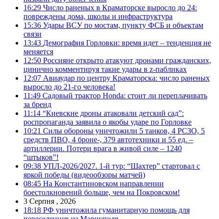
16:29
Число раненых в Краматорске выросло до 24:
повреждены дома, школы и инфраструктура
15:36
Удары ВСУ по мостам, пункту ФСБ и объектам
связи
13:43
Демография Горловки: время идет – тенденция не
меняется
12:50
Россияне открыто атакуют дронами гражданских,
цинично комментируя такие удары в z-пабликах
12:07
Авиаудар по центру Краматорска: число раненых
выросло до 21-го человека!
11:49
Садовый трактор Honda: стоит ли переплачивать
за бренд
11:14
“Киевские дроны атаковали детский сад”:
роспропаганда заявила о якобы ударе по Горловке
10:21
Силы обороны уничтожили 5 танков, 4 РСЗО, 5
средств ПВО, 4 броне-, 379 автотехники и 55 ед. –
артиллерии. Потери врага в живой силе – 1240
“штыков”!
09:38
УПЛ-2026/2027. 1-й тур: “Шахтер” стартовал с
яркой победы (видеообзоры матчей)
08:45
На Константиновском направлении
боестолкновений больше, чем на Покровском!
3 Серпня , 2026
18:18
РФ уничтожила гуманитарную помощь для
переселенцев из Мариуполя