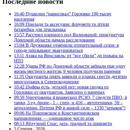
Последние новости
16:40
Пушилин “нарисовал” Горловке 190 тысяч
населения
16:09
Прилади та аксесуари: флоуметр та літієві
батарейки для лічильника
15:57
Расстрел пленного под Волновахой: прокуратура
Донецкой области начала расследование
15:04
В Дружковке отменили отопительный сезон: в
городе призывают эвакуироваться
13:11
Атака на Ярославль: от “все сбили” до пожара на
НПЗ
12:28
Удары РФ по Донецкой области забрали еще одну
жизнь местного жителя, 9 человек получили ранения
11:35
Оккупанты опять заявили о планах снести десятки
многоэтажек в Северскодонецке
10:42
Цифры есть, деталей нет: новая сводка из
Горловки от оккупантов. Заявлено о раненых
09:59
Уничтожены 4 вражеских РСЗО, 7 средств ПВО, 4
танка, 3 ед. броне-, 1 – спец- и 416 – автотехники, 59 –
артиллерии. Потери РФ в живой силе – 1330 “штыков”!
09:06
На Покровском и Константиновском
направлениях — одинаковое число атак
08:13
Яблучний Спас: дата, традиції та прикмети
5 Серпня , 2026