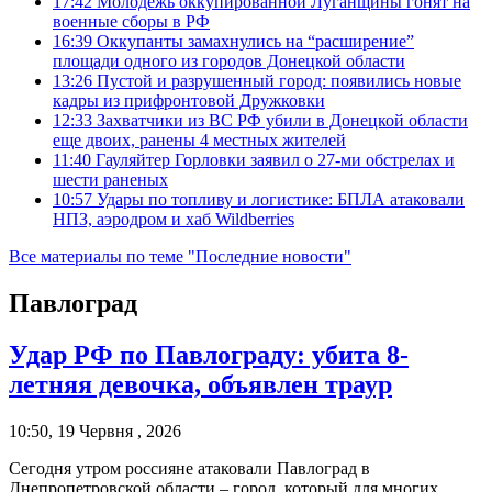
17:42
Молодежь оккупированной Луганщины гонят на
военные сборы в РФ
16:39
Оккупанты замахнулись на “расширение”
площади одного из городов Донецкой области
13:26
Пустой и разрушенный город: появились новые
кадры из прифронтовой Дружковки
12:33
Захватчики из ВС РФ убили в Донецкой области
еще двоих, ранены 4 местных жителей
11:40
Гауляйтер Горловки заявил о 27-ми обстрелах и
шести раненых
10:57
Удары по топливу и логистике: БПЛА атаковали
НПЗ, аэродром и хаб Wildberries
Все материалы по теме "Последние новости"
Павлоград
Удар РФ по Павлограду: убита 8-
летняя девочка, объявлен траур
10:50, 19 Червня , 2026
Сегодня утром россияне атаковали Павлоград в
Днепропетровской области – город, который для многих