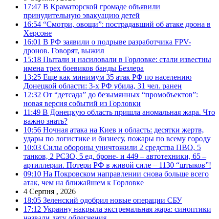
17:47
В Краматорской громаде объявили
принудительную эвакуацию детей
16:54
“Смотри, овощи”: пострадавший об атаке дрона в
Херсоне
16:01
В РФ заявили о подрыве разработчика FPV-
дронов. Говорят, выжил
15:18
Пытали и насиловали в Горловке: стали известны
имена трех боевиков банды Безлера
13:25
Еще как минимум 35 атак РФ по населению
Донецкой области: 3-х РФ убила, 31 чел. ранен
12:32
От “детсада” до безымянных “промобъектов”:
новая версия событий из Горловки
11:49
В Донецкую область пришла аномальная жара. Что
важно знать?
10:56
Ночная атака на Киев и область: десятки жертв,
удары по логистике и бизнесу, пожары по всему городу
10:03
Силы обороны уничтожили 2 средства ПВО, 5
танков, 2 РСЗО, 5 ед. броне- и 449 – автотехники, 65 –
артиллерии. Потери РФ в живой силе – 1130 “штыков”!
09:10
На Покровском направлении снова больше всего
атак, чем на ближайшем к Горловке
4 Серпня , 2026
18:05
Зеленский одобрил новые операции СБУ
17:12
Украину накрыла экстремальная жара: синоптики
назвали дату облегчения