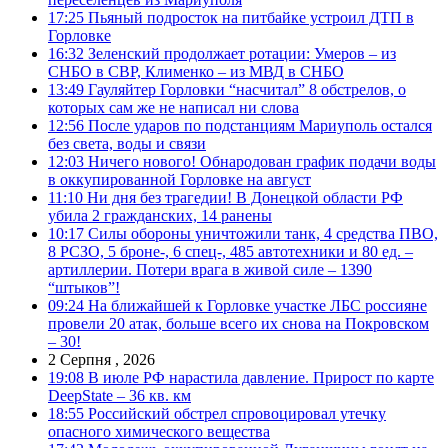
17:25
Пьяный подросток на питбайке устроил ДТП в
Горловке
16:32
Зеленский продолжает ротации: Умеров – из
СНБО в СВР, Клименко – из МВД в СНБО
13:49
Гауляйтер Горловки “насчитал” 8 обстрелов, о
которых сам же не написал ни слова
12:56
После ударов по подстанциям Мариуполь остался
без света, воды и связи
12:03
Ничего нового! Обнародован график подачи воды
в оккупированной Горловке на август
11:10
Ни дня без трагедии! В Донецкой области РФ
убила 2 гражданских, 14 ранены
10:17
Силы обороны уничтожили танк, 4 средства ПВО,
8 РСЗО, 5 броне-, 6 спец-, 485 автотехники и 80 ед. –
артиллерии. Потери врага в живой силе – 1390
“штыков”!
09:24
На ближайшей к Горловке участке ЛБС россияне
провели 20 атак, больше всего их снова на Покровском
– 30!
2 Серпня , 2026
19:08
В июле РФ нарастила давление. Прирост по карте
DeepState – 36 кв. км
18:55
Российский обстрел спровоцировал утечку
опасного химического вещества