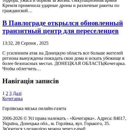
террора, ужаса и борьбы за жизнь. Оккупационная армия
Кремля применила ударные дроны и различные ракеты по
гражданской…
В Павлограде открылся обновленный
транзитный центр для переселенцев
13:32, 28 Серпня , 2025
С усилением атак на Донецкую область все больше жителей
региона вынуждены покидать свои дома и искать убежище в
более безопасных местах. ДОНЕЦКАЯ ОБЛАСТЬ|Кочегарка.
Чтобы облегчить…
Навігація записів
1
2
3
Далі
Кочегарка
Горлівська міська онлайн-газета
2006-2026 © Усі права належать - «Кочегарка». Адреса: 84617,
Україна, Донецька обл., м. Горлівка, вул. Горького, 35.
Зв'язатися з редакцією можна через e-mail: