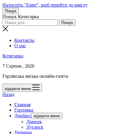
Натисніть "Enter", щоб перейти до вмісту
Пошук
Пошук Кочегарка
Контакты
О нас
Кочегарка
7 Серпня , 2026
Горлівська міська онлайн-газета
відкрити меню
Назад
Главная
Горловка
Донбасс
відкрити меню
Донецк
Луганск
Украина