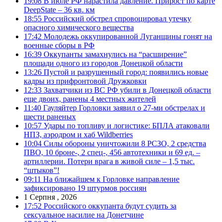
19:08
В июле РФ нарастила давление. Прирост по карте
DeepState – 36 кв. км
18:55
Российский обстрел спровоцировал утечку
опасного химического вещества
17:42
Молодежь оккупированной Луганщины гонят на
военные сборы в РФ
16:39
Оккупанты замахнулись на “расширение”
площади одного из городов Донецкой области
13:26
Пустой и разрушенный город: появились новые
кадры из прифронтовой Дружковки
12:33
Захватчики из ВС РФ убили в Донецкой области
еще двоих, ранены 4 местных жителей
11:40
Гауляйтер Горловки заявил о 27-ми обстрелах и
шести раненых
10:57
Удары по топливу и логистике: БПЛА атаковали
НПЗ, аэродром и хаб Wildberries
10:04
Силы обороны уничтожили 8 РСЗО, 2 средства
ПВО, 10 броне-, 2 спец-, 456 автотехники и 69 ед. –
артиллерии. Потери врага в живой силе – 1,5 тыс.
“штыков”!
09:11
На ближайшем к Горловке направление
зафиксировано 19 штурмов россиян
1 Серпня , 2026
17:52
Российского оккупанта будут судить за
сексуальное насилие на Донетчине