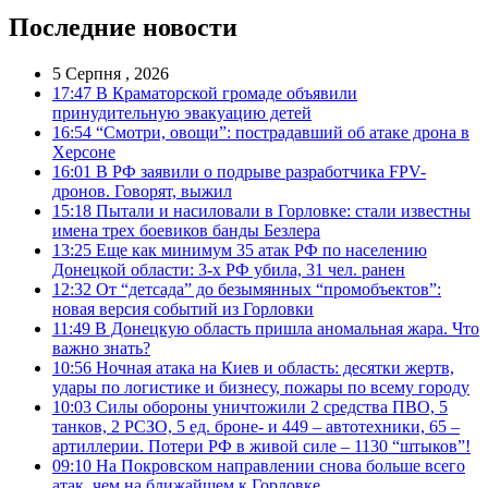
Последние новости
5 Серпня , 2026
17:47
В Краматорской громаде объявили
принудительную эвакуацию детей
16:54
“Смотри, овощи”: пострадавший об атаке дрона в
Херсоне
16:01
В РФ заявили о подрыве разработчика FPV-
дронов. Говорят, выжил
15:18
Пытали и насиловали в Горловке: стали известны
имена трех боевиков банды Безлера
13:25
Еще как минимум 35 атак РФ по населению
Донецкой области: 3-х РФ убила, 31 чел. ранен
12:32
От “детсада” до безымянных “промобъектов”:
новая версия событий из Горловки
11:49
В Донецкую область пришла аномальная жара. Что
важно знать?
10:56
Ночная атака на Киев и область: десятки жертв,
удары по логистике и бизнесу, пожары по всему городу
10:03
Силы обороны уничтожили 2 средства ПВО, 5
танков, 2 РСЗО, 5 ед. броне- и 449 – автотехники, 65 –
артиллерии. Потери РФ в живой силе – 1130 “штыков”!
09:10
На Покровском направлении снова больше всего
атак, чем на ближайшем к Горловке