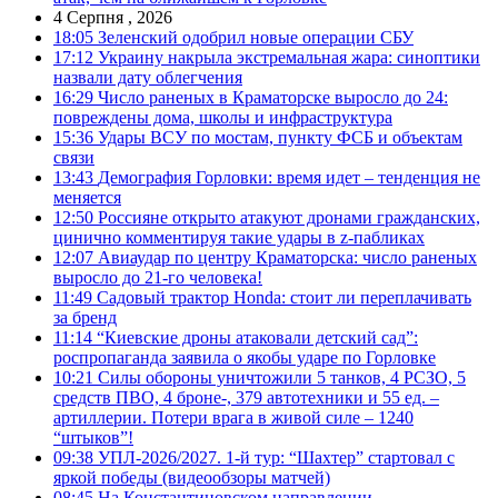
4 Серпня , 2026
18:05
Зеленский одобрил новые операции СБУ
17:12
Украину накрыла экстремальная жара: синоптики
назвали дату облегчения
16:29
Число раненых в Краматорске выросло до 24:
повреждены дома, школы и инфраструктура
15:36
Удары ВСУ по мостам, пункту ФСБ и объектам
связи
13:43
Демография Горловки: время идет – тенденция не
меняется
12:50
Россияне открыто атакуют дронами гражданских,
цинично комментируя такие удары в z-пабликах
12:07
Авиаудар по центру Краматорска: число раненых
выросло до 21-го человека!
11:49
Садовый трактор Honda: стоит ли переплачивать
за бренд
11:14
“Киевские дроны атаковали детский сад”:
роспропаганда заявила о якобы ударе по Горловке
10:21
Силы обороны уничтожили 5 танков, 4 РСЗО, 5
средств ПВО, 4 броне-, 379 автотехники и 55 ед. –
артиллерии. Потери врага в живой силе – 1240
“штыков”!
09:38
УПЛ-2026/2027. 1-й тур: “Шахтер” стартовал с
яркой победы (видеообзоры матчей)
08:45
На Константиновском направлении