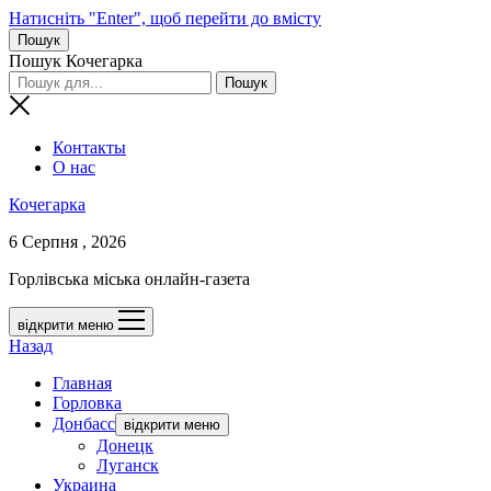
Натисніть "Enter", щоб перейти до вмісту
Пошук
Пошук Кочегарка
Контакты
О нас
Кочегарка
6 Серпня , 2026
Горлівська міська онлайн-газета
відкрити меню
Назад
Главная
Горловка
Донбасс
відкрити меню
Донецк
Луганск
Украина