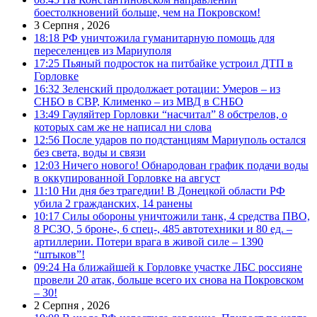
боестолкновений больше, чем на Покровском!
3 Серпня , 2026
18:18
РФ уничтожила гуманитарную помощь для
переселенцев из Мариуполя
17:25
Пьяный подросток на питбайке устроил ДТП в
Горловке
16:32
Зеленский продолжает ротации: Умеров – из
СНБО в СВР, Клименко – из МВД в СНБО
13:49
Гауляйтер Горловки “насчитал” 8 обстрелов, о
которых сам же не написал ни слова
12:56
После ударов по подстанциям Мариуполь остался
без света, воды и связи
12:03
Ничего нового! Обнародован график подачи воды
в оккупированной Горловке на август
11:10
Ни дня без трагедии! В Донецкой области РФ
убила 2 гражданских, 14 ранены
10:17
Силы обороны уничтожили танк, 4 средства ПВО,
8 РСЗО, 5 броне-, 6 спец-, 485 автотехники и 80 ед. –
артиллерии. Потери врага в живой силе – 1390
“штыков”!
09:24
На ближайшей к Горловке участке ЛБС россияне
провели 20 атак, больше всего их снова на Покровском
– 30!
2 Серпня , 2026