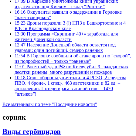
17:09
В Харькове уничтожены книги украинских
издательств, под Киевом – склад “Розетки”
16:16
Оккупанты заявили о задержании в Горловке
“лжегазовщиков”
15:23
Дроны поразили 3 (!) НПЗ в Башкортостане и 4
РЛС в Краснодарском крае
13:30
Программа «Скрининг 40+» заработала для
жителей Донецкой области
12:47
Население Донецкой области остается под
ударами: один погибший, семеро раненых
11:54
В Горловке сообщили об атаке дрона по “скорой”,
из подробностей – только “раненые”
11:01
Ракетный удар РФ по Киеву убил 9 гражданских,
десятки ранены, много разрушений и пожаров
10:18
Силы обороны уничтожили 4 РСЗО, 2 средства
ПВО, 4 броне-, 1 спец-, 463 автотехники и 82 ед. –
артиллерии. Потери врага в живой силе – 1470
“штыков”!
Все материалы по теме "Последние новости"
сорняк
Виды гербицидов