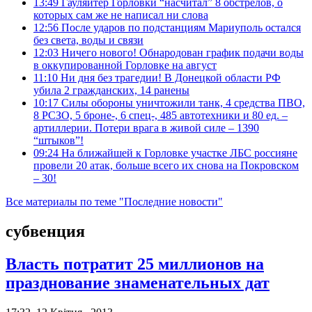
13:49
Гауляйтер Горловки “насчитал” 8 обстрелов, о
которых сам же не написал ни слова
12:56
После ударов по подстанциям Мариуполь остался
без света, воды и связи
12:03
Ничего нового! Обнародован график подачи воды
в оккупированной Горловке на август
11:10
Ни дня без трагедии! В Донецкой области РФ
убила 2 гражданских, 14 ранены
10:17
Силы обороны уничтожили танк, 4 средства ПВО,
8 РСЗО, 5 броне-, 6 спец-, 485 автотехники и 80 ед. –
артиллерии. Потери врага в живой силе – 1390
“штыков”!
09:24
На ближайшей к Горловке участке ЛБС россияне
провели 20 атак, больше всего их снова на Покровском
– 30!
Все материалы по теме "Последние новости"
субвенция
Власть потратит 25 миллионов на
празднование знаменательных дат