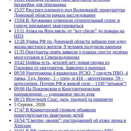
батарейки для лічильника
15:57
Расстрел пленного под Волновахой: прокуратура
Донецкой области начала расследование
15:04
В Дружковке отменили отопительный сезон: в
городе призывают эвакуироваться
13:11
Атака на Ярославль: от “все сбили” до пожара на
НПЗ
12:28
Удары РФ по Донецкой области забрали еще одну
жизнь местного жителя, 9 человек получили ранения
11:35
Оккупанты опять заявили о планах снести десятки
многоэтажек в Северскодонецке
10:42
Цифры есть, деталей нет: новая сводка из
Горловки от оккупантов. Заявлено о раненых
09:59
Уничтожены 4 вражеских РСЗО, 7 средств ПВО, 4
танка, 3 ед. броне-, 1 – спец- и 416 – автотехники, 59 –
артиллерии. Потери РФ в живой силе – 1330 “штыков”!
09:06
На Покровском и Константиновском
направлениях — одинаковое число атак
08:13
Яблучний Спас: дата, традиції та прикмети
5 Серпня , 2026
17:47
В Краматорской громаде объявили
принудительную эвакуацию детей
16:54
“Смотри, овощи”: пострадавший об атаке дрона в
Херсоне
16:01
В РФ заявили о подрыве разработчика FPV-