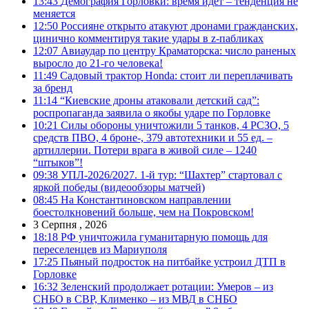
13:43
Демография Горловки: время идет – тенденция не
меняется
12:50
Россияне открыто атакуют дронами гражданских,
цинично комментируя такие удары в z-пабликах
12:07
Авиаудар по центру Краматорска: число раненых
выросло до 21-го человека!
11:49
Садовый трактор Honda: стоит ли переплачивать
за бренд
11:14
“Киевские дроны атаковали детский сад”:
роспропаганда заявила о якобы ударе по Горловке
10:21
Силы обороны уничтожили 5 танков, 4 РСЗО, 5
средств ПВО, 4 броне-, 379 автотехники и 55 ед. –
артиллерии. Потери врага в живой силе – 1240
“штыков”!
09:38
УПЛ-2026/2027. 1-й тур: “Шахтер” стартовал с
яркой победы (видеообзоры матчей)
08:45
На Константиновском направлении
боестолкновений больше, чем на Покровском!
3 Серпня , 2026
18:18
РФ уничтожила гуманитарную помощь для
переселенцев из Мариуполя
17:25
Пьяный подросток на питбайке устроил ДТП в
Горловке
16:32
Зеленский продолжает ротации: Умеров – из
СНБО в СВР, Клименко – из МВД в СНБО