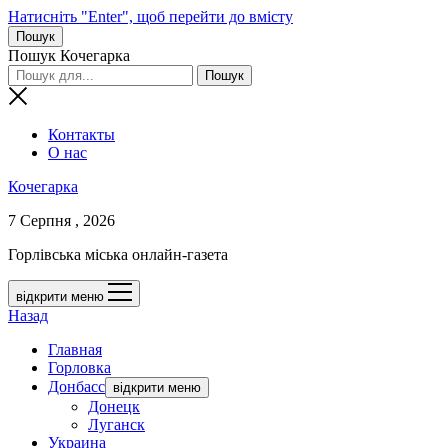
Натисніть "Enter", щоб перейти до вмісту
Пошук
Пошук Кочегарка
Контакты
О нас
Кочегарка
7 Серпня , 2026
Горлівська міська онлайн-газета
відкрити меню
Назад
Главная
Горловка
Донбасс
відкрити меню
Донецк
Луганск
Украина