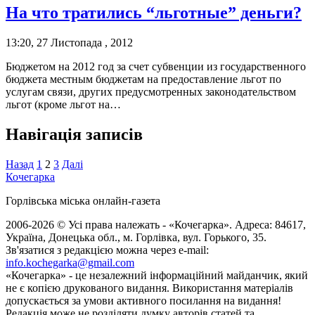
На что тратились “льготные” деньги?
13:20, 27 Листопада , 2012
Бюджетом на 2012 год за счет субвенции из государственного
бюджета местным бюджетам на предоставление льгот по
услугам связи, других предусмотренных законодательством
льгот (кроме льгот на…
Навігація записів
Назад
1
2
3
Далі
Кочегарка
Горлівська міська онлайн-газета
2006-2026 © Усі права належать - «Кочегарка». Адреса: 84617,
Україна, Донецька обл., м. Горлівка, вул. Горького, 35.
Зв'язатися з редакцією можна через e-mail:
info.kochegarka@gmail.com
«Кочегарка» - це незалежний інформаційний майданчик, який
не є копією друкованого видання. Використання матеріалів
допускається за умови активного посилання на видання!
Редакція може не розділяти думку авторів статей та