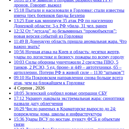
дронов. Говорят, выжил
15:18
Пытали и насиловали в Горловке: стали известны
имена трех боевиков банды Безлера
13:25
Еще как минимум 35 атак РФ по населению
Донецкой области: 3-х РФ убила, 31 чел. ранен
12:32
От “детсада” до безымянных “промобъектов”:
новая версия событий из Горловки
11:49
В Донецкую область пришла аномальная жара. Что
важно знать?
10:56
Ночная атака на Киев и область: десятки жертв,
удары по логистике и бизнесу, пожары по всему городу
10:03
Силы обороны уничтожили 2 средства ПВО, 5
танков, 2 РСЗО, 5 ед. броне- и 449 – автотехники, 65 –
артиллерии. Потери РФ в живой силе – 1130 “штыков”!
09:10
На Покровском направлении снова больше всего
атак, чем на ближайшем к Горловке
4 Серпня , 2026
18:05
Зеленский одобрил новые операции СБУ
17:12
Украину накрыла экстремальная жара: синоптики
назвали дату облегчения
16:29
Число раненых в Краматорске выросло до 24:
повреждены дома, школы и инфраструктура
15:36
Удары ВСУ по мостам, пункту ФСБ и объектам
связи