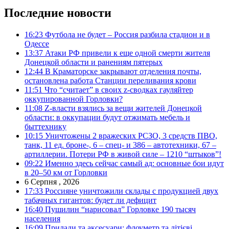
Последние новости
16:23
Футбола не будет – Россия разбила стадион и в
Одессе
13:37
Атаки РФ привели к еще одной смерти жителя
Донецкой области и ранениям пятерых
12:44
В Краматорске закрывают отделения почты,
остановлена работа Станции переливания крови
11:51
Что “считает” в своих z-сводках гауляйтер
оккупированной Горловки?
11:08
Z-власти взялись за вещи жителей Донецкой
области: в оккупации будут отжимать мебель и
быттехнику
10:15
Уничтожены 2 вражеских РСЗО, 3 средств ПВО,
танк, 11 ед. броне-, 6 – спец- и 386 – автотехники, 67 –
артиллерии. Потери РФ в живой силе – 1210 “штыков”!
09:22
Именно здесь сейчас самый ад: основные бои идут
в 20–50 км от Горловки
6 Серпня , 2026
17:33
Россияне уничтожили склады с продукцией двух
табачных гигантов: будет ли дефицит
16:40
Пушилин “нарисовал” Горловке 190 тысяч
населения
16:09
Прилади та аксесуари: флоуметр та літієві